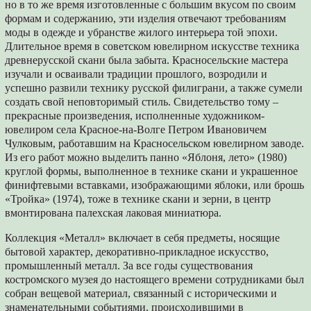
но в то же время изготовленные с большим вкусом по своим
формам и содержанию, эти изделия отвечают требованиям
моды в одежде и убранстве жилого интерьера той эпохи.
Длительное время в советском ювелирном искусстве техника
древнерусской скани была забыта. Красносельские мастера
изучали и осваивали традиции прошлого, возродили и
успешно развили технику русской филиграни, а также сумели
создать свой неповторимый стиль. Свидетельство тому –
прекрасные произведения, исполненные художником-
ювелиром села Красное-на-Волге Петром Ивановичем
Чулковым, работавшим на Красносельском ювелирном заводе.
Из его работ можно выделить панно «Яблоня, лето» (1980)
круглой формы, выполненное в технике скани и украшенное
финифтевыми вставками, изображающими яблоки, или брошь
«Тройка» (1974), тоже в технике скани и зерни, в центр
вмонтирована палехская лаковая миниатюра.
Коллекция «Металл» включает в себя предметы, носящие
бытовой характер, декоративно-прикладное искусство,
промышленный металл. За все годы существования
костромского музея до настоящего времени сотрудниками был
собран вещевой материал, связанный с историческими и
знаменательными событиями, происходившими в