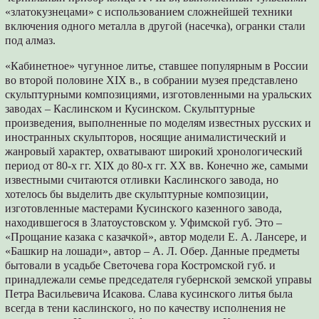
«златокузнецами» с использованием сложнейшей техники
включения одного металла в другой (насечка), огранки стали
под алмаз.
«Кабинетное» чугунное литье, ставшее популярным в России
во второй половине XIX в., в собрании музея представлено
скульптурными композициями, изготовленными на уральских
заводах – Каслинском и Кусинском. Скульптурные
произведения, выполненные по моделям известных русских и
иностранных скульпторов, носящие анималистический и
жанровый характер, охватывают широкий хронологический
период от 80-х гг. XIX до 80-х гг. XX вв. Конечно же, самыми
известными считаются отливки Каслинского завода, но
хотелось бы выделить две скульптурные композиции,
изготовленные мастерами Кусинского казенного завода,
находившегося в Златоустовском у. Уфимской губ. Это –
«Прощание казака с казачкой», автор модели Е. А. Лансере, и
«Башкир на лошади», автор – А. Л. Обер. Данные предметы
бытовали в усадьбе Светочева гора Костромской губ. и
принадлежали семье председателя губернской земской управы
Петра Васильевича Исакова. Слава кусинского литья была
всегда в тени каслинского, но по качеству исполнения не