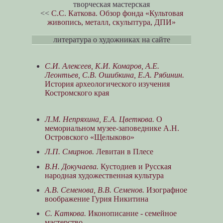
творческая мастерская
<<
С.С. Каткова. Обзор фонда «Культовая
живопись, металл, скульптура, ДПИ»
литература о художниках на сайте
С.И. Алексеев, К.И. Комаров, А.Е.
Леонтьев, С.В. Ошибкина, Е.А. Рябинин.
История археологического изучения
Костромского края
Л.М. Непряхина, Е.А. Цветкова.
О
мемориальном музее-заповеднике А.Н.
Островского «Щелыково»
Л.П. Смирнов.
Левитан в Плесе
В.Н. Докучаева.
Кустодиев и Русская
народная художественная культура
А.В. Семенова, В.В. Семенов.
Изографное
воображение Гурия Никитина
С. Каткова.
Иконописание - семейное
мастерство