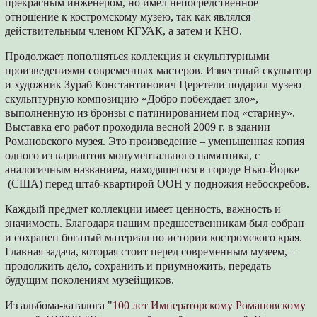
прекрасным инженером, но имел непосредственное
отношение к костромскому музею, так как являлся
действительным членом КГУАК, а затем и КНО.
Продолжает пополняться коллекция и скульптурными
произведениями современных мастеров. Известный скульптор
и художник Зураб Константинович Церетели подарил музею
скульптурную композицию «Добро побеждает зло»,
выполненную из бронзы с патинированием под «старину».
Выставка его работ проходила весной 2009 г. в здании
Романовского музея. Это произведение – уменьшенная копия
одного из вариантов монументального памятника, с
аналогичным названием, находящегося в городе Нью-Йорке
(США) перед штаб-квартирой ООН у подножия небоскребов.
Каждый предмет коллекции имеет ценность, важность и
значимость. Благодаря нашим предшественникам был собран
и сохранен богатый материал по истории костромского края.
Главная задача, которая стоит перед современным музеем, –
продолжить дело, сохранить и приумножить, передать
будущим поколениям музейщиков.
Из альбома-каталога "
100 лет Императорскому Романовскому