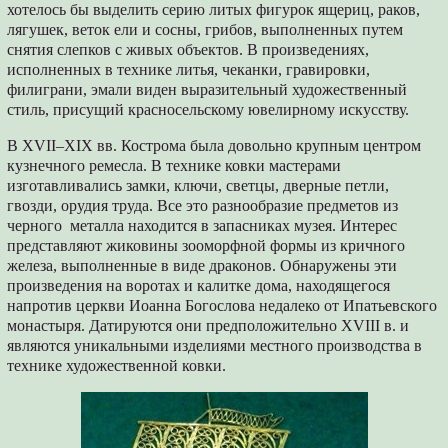
хотелось бы выделить серию литых фигурок ящериц, раков,
лягушек, веток ели и сосны, грибов, выполненных путем
снятия слепков с живых объектов. В произведениях,
исполненных в технике литья, чеканки, гравировки,
филиграни, эмали виден выразительный художественный
стиль, присущий красносельскому ювелирному искусству.
В XVII–XIX вв. Кострома была довольно крупным центром
кузнечного ремесла. В технике ковки мастерами
изготавливались замки, ключи, светцы, дверные петли,
гвозди, орудия труда. Все это разнообразие предметов из
черного металла находится в запасниках музея. Интерес
представляют жиковины зооморфной формы из кричного
железа, выполненные в виде драконов. Обнаружены эти
произведения на воротах и калитке дома, находящегося
напротив церкви Иоанна Богослова недалеко от Ипатьевского
монастыря. Датируются они предположительно XVIII в. и
являются уникальными изделиями местного производства в
технике художественной ковки.