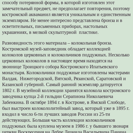
способу потерянной формы, в которой изготовлен этот
замечательный предмет, не предполагает повторения, поэтому
костромской акваманил является уникальным и единственным
экземпляром. Не менее интересно представлена бронза и в
осветительных, письменных приборах, настольных
украшениях, в мелкой скульптурной пластике.
Разновидность этого материала – колокольная бронза.
Костромской музей-заповедник обладает коллекцией
колоколов церковных и колокольчиков поддужных. Несколько
церковных колоколов в настоящее время находятся на
звоннице Троицкого собора Костромского Ипатьевского
монастыря. Колокольчики поддужные изготовлены мастерами
Валдая, Нижегородской, Вятской, Рязанской, Саратовской и
Казанской губерний. Самый ранний экземпляр датируется
1802 г. В музейной коллекции хранятся колокола костромского
заводчика купца 2-й гильдии Серапиона Николаевича
Забенкина. В октябре 1894 г. в Костроме, в Ямской Слободе,
был выстроен колокололитейный завод, который уже в 1895 г.
входил в число 6-ти лучших заводов России из 25-ти
действующих. Большая часть коллекции колокольчиков
поддужных была куплена музеем в 1986 г. у бывшего звонаря
церкви Воскресения на Дебре Леонида Васильевича Панина.