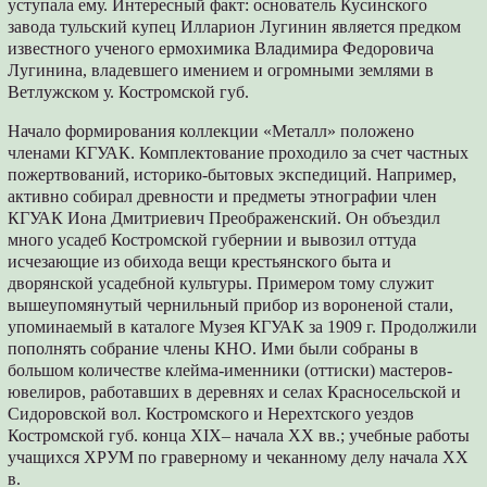
уступала ему. Интересный факт: основатель Кусинского
завода тульский купец Илларион Лугинин является предком
известного ученого ермохимика Владимира Федоровича
Лугинина, владевшего имением и огромными землями в
Ветлужском у. Костромской губ.
Начало формирования коллекции «Металл» положено
членами КГУАК. Комплектование проходило за счет частных
пожертвований, историко-бытовых экспедиций. Например,
активно собирал древности и предметы этнографии член
КГУАК Иона Дмитриевич Преображенский. Он объездил
много усадеб Костромской губернии и вывозил оттуда
исчезающие из обихода вещи крестьянского быта и
дворянской усадебной культуры. Примером тому служит
вышеупомянутый чернильный прибор из вороненой стали,
упоминаемый в каталоге Музея КГУАК за 1909 г. Продолжили
пополнять собрание члены КНО. Ими были собраны в
большом количестве клейма-именники (оттиски) мастеров-
ювелиров, работавших в деревнях и селах Красносельской и
Сидоровской вол. Костромского и Нерехтского уездов
Костромской губ. конца XIX– начала XX вв.; учебные работы
учащихся ХРУМ по граверному и чеканному делу начала XX
в.