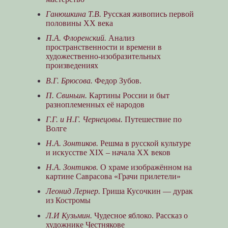
Ганюшкина Т.В.
Русская живопись первой
половины XX века
П.А. Флоренский.
Анализ
пространственности и времени в
художественно-изобразительных
произведениях
В.Г. Брюсова.
Федор Зубов.
П. Свиньин.
Картины России и быт
разноплеменных её народов
Г.Г. и Н.Г. Чернецовы.
Путешествие по
Волге
Н.А. Зонтиков.
Решма в русской культуре
и искусстве XIX – начала XX веков
Н.А. Зонтиков.
О храме изображённом на
картине Саврасова «Грачи прилетели»
Леонид Лернер.
Гриша Кусочкин — дурак
из Костромы
Л.И Кузьмин.
Чудесное яблоко. Рассказ о
художнике Честнякове