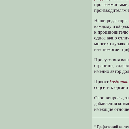
программистами,
производителями 
Наши редакторы
каждому изображ
к производителю.
однозначно отлич
многих случаях н
нам помогает ци
Присутствия ваше
страницы, содерж
именно автор до
Проект
kostromka
соцсети к органи
Свои вопросы, з
добавления комме
имеющие отношени
* Графический конте