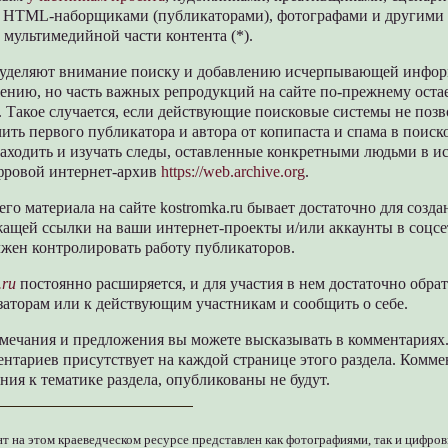
 HTML-наборщиками (публикаторами), фотографами и другими
мультимедийной части контента (*).
 уделяют внимание поиску и добавлению исчерпывающей инфо
ению, но часть важных репродукций на сайте по-прежнему остае
 Такое случается, если действующие поисковые системы не поз
ить первого публикатора и автора от копипаста и спама в поиск
аходить и изучать следы, оставленные конкретными людьми в ис
фровой интернет-архив
https://web.archive.org
.
го материала на сайте kostromka.ru бывает достаточно для созд
ащей ссылки на ваши интернет-проекты и/или аккаунты в соцсет
лжен контролировать работу публикаторов.
.ru
постоянно расширяется, и для участия в нем достаточно обрат
заторам или к действующим участникам и сообщить о себе.
амечания и предложения вы можете высказывать в комментариях
нтариев присутствует на каждой странице этого раздела. Комме
я к тематике раздела, опубликованы не будут.
нт на этом краеведческом ресурсе представлен как фотографиями, так и цифро