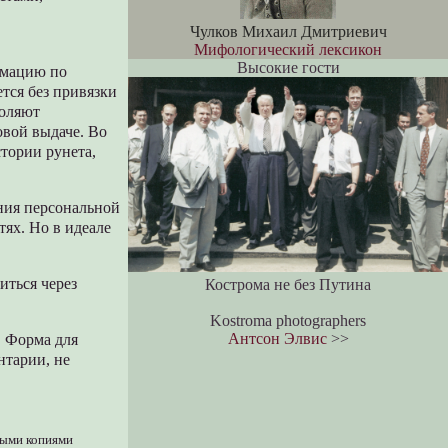
Чулков Михаил Дмитриевич
Мифологический лексикон
Высокие гости
рмацию по
тся без привязки
воляют
овой выдаче. Во
тории рунета,
ания персональной
ях. Но в идеале
иться через
Кострома не без Путина
Kostroma photographers
Антсон Элвис
>>
. Форма для
нтарии, не
выми копиями