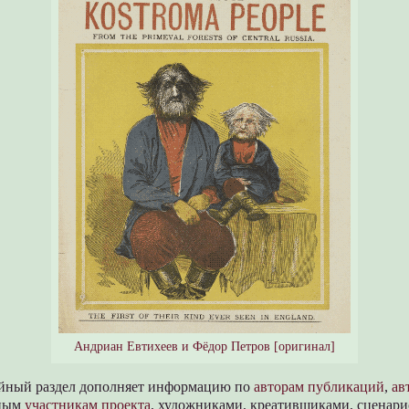
Андриан Евтихеев и Фёдор Петров
[оригинал]
йный раздел дополняет информацию по
авторам публикаций
,
ав
нным
участникам проекта
, художниками, креативщиками, сценари