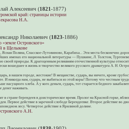
лай Алексеевич (
1821
-1877)
тромской край: страницы истории
екрасова Н.А.
ександр Николаевич (
1823
-1886)
о «земле Островского»
й в Щелыкове
 Ясная Поляна, Спасское-Лутовиново, Карабиха... Эти места бесконечно доро
йших именах его национальной литературы — Пушкине, Л. Толстом, Тургеневе
ю своей природы. К драгоценным реликвиям отечественной культуры относит
ски вошедшее в жизнь и творчество великого русского драматурга А. Н. Остро
дарь, в нашем городе, жестокие! В мещанстве, сударь, вы ничего, кроме грубо
те. И никогда нам, сударь, не выбиться из этой коры! Потому что честным труд
ше насущного хлеба. А у кого деньги, сударь, тот старается бедного закабалит
 денег наживать.
т в стране берендеев в доисторическое время. Пролог на Красной горке, вблиз
дея. Первое действие в заречной слободе Берендеевке. Второе действие во дво
заповедном лесу. Четвертое действие в Ярилиной долине.
стровского А.Н.
пп Диомидович (
1838
-1902)