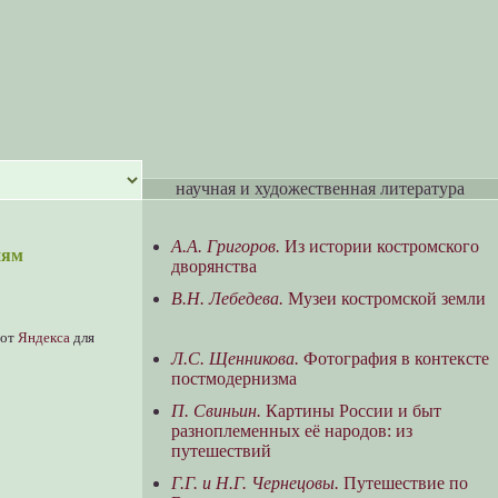
научная и художественная литература
А.А. Григоров.
Из истории костромского
иям
дворянства
В.Н. Лебедева.
Музеи костромской земли
 от
Яндекса
для
Л.С. Щенникова.
Фотография в контексте
постмодернизма
П. Свиньин.
Картины России и быт
разноплеменных её народов: из
путешествий
Г.Г. и Н.Г. Чернецовы.
Путешествие по