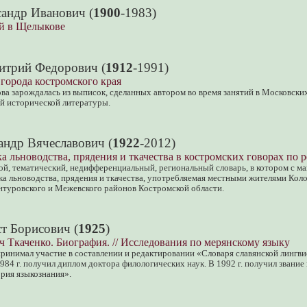
сандр Иванович (
1900
-1983)
й в Щелыкове
итрий Федорович (
1912
-1991)
 города костромского края
ва зарождалась из выписок, сделанных автором во время занятий в Московских
й исторической литературы.
андр Вячеславович (
1922
-2012)
а льноводства, прядения и ткачества в костромских говорах по 
ой, тематический, недифференциальный, региональный словарь, в котором с м
ка льноводства, прядения и ткачества, употребляемая местными жителями Коло
нтуровского и Межевского районов Костромской области.
ст Борисович (
1925
)
 Ткаченко. Биография. // Исследования по мерянскому языку
 принимал участие в составлении и редактировании «Словаря славянской лингв
984 г. получил диплом доктора филологических наук. В 1992 г. получил звание
рия языкознания».