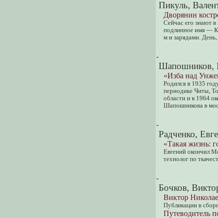
Пикуль, Вален
Дворянин костр
Сейчас его знают в
подлинное имя — Ка
м и зарядами. День,
-
Шапошников, В
«Изба над Унже
Родился в 1935 год
периодике Читы, Т
области и в 1964 о
Шапошникова в мос
-
Радченко, Евг
«Такая жизнь: 
Евгений окончил Мо
технолог по ткачест
-
Бочков, Викто
Виктор Николае
Публикации в сборн
Путеводитель п