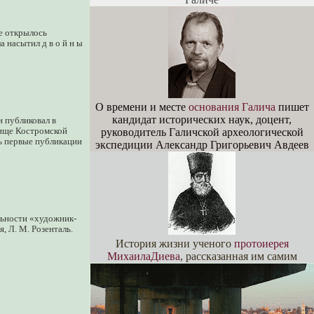
не открылось
а насытил д в о й н ы
О времени и месте
основания Галича
пишет
кандидат исторических наук, доцент,
и публиковал в
лище Костромской
руководитель Галичской археологической
сь первые публикации
экспедиции Александр Григорьевич Авдеев
льности «художник-
, Л. М. Розенталь.
История жизни ученого
протоиерея
МихаилаДиева
, рассказанная им самим