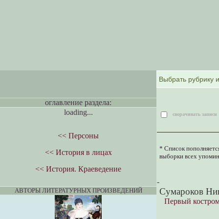
оглавление раздела:
loading...
сворачивать записи
<< Персоны
* Список пополняется
<< История в лицах
выборки всех упомин
<< История. Краеведение
-
Сумароков Ник
АВТОРЫ ЛИТЕРАТУРНЫХ ПРОИЗВЕДЕНИЙ
Первый костром