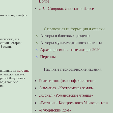
Волге
Л.П. Смирнов.
Левитан в Плесе
ких легенд и мифов
Справочная информация и ссылки
×
Авторы в блоговых разделах
течества, и в
×
Авторы мультимедийного контента
нной истории, -
 России.
×
Архив: региональные авторы 2020
×
Персоны
Научные периодические издания
внимание на
историю
вою положительную
ндратий Федорович
Религиозно-философские чтения
годы войны с
их.
Альманах «Костромская земля»
Журнал «Романовские чтения»
«Вестник» Костромского Университета
«Губернский дом»