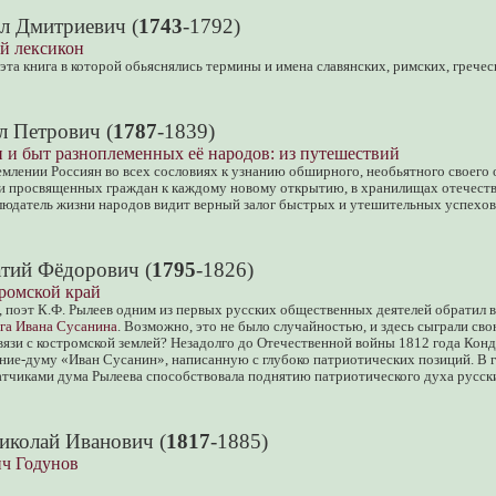
л Дмитриевич (
1743
-1792)
й лексикон
эта книга в которой обьяснялись термины и имена славянских, римских, гречес
л Петрович (
1787
-1839)
 и быт разноплеменных её народов: из путешествий
млении Россиян во всех сословиях к узнанию обширного, необьятного своего о
 просвященных граждан к каждому новому открытию, в хранилищах отечестве
юдатель жизни народов видит верный залог быстрых и утешительных успехов
тий Фёдорович (
1795
-1826)
ромской край
 поэт К.Ф. Рылеев одним из первых русских общественных деятелей обратил 
ига Ивана Сусанина
. Возможно, это не было случайностью, и здесь сыграли с
связи с костромской землей? Незадолго до Отечественной войны 1812 года Ко
ние-думу «Иван Сусанин», написанную с глубоко патриотических позиций. В 
атчиками дума Рылеева способствовала поднятию патриотического духа русск
иколай Иванович (
1817
-1885)
ч Годунов