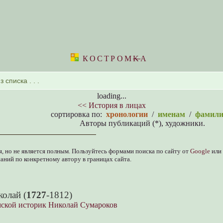
КОСТРОМ
K
А
loading...
<< История в лицах
сортировка по:
хронологии
/
именам
/
фамил
Авторы публикаций (*), художники.
, но не является полным. Пользуйтесь формами поиска по сайту от
Google
или
аний по конкретному автору в границах сайта.
олай (
1727
-1812)
ской историк Николай Сумароков