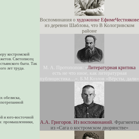
Воспоминания о
художнике ЕфимеЧестнякове
из деревни Шаблова, что В Кологривском
районе
веру костромской
южетов. Светописец
стьянского быта. Так
М. А. Протопопов: «
Литературная критика
ого лет труда.
есть не что иное, как литературная
публицистика…». Б.М.Козлов «Вёрсты, дали»
х обелиска,
 потрепанной
ой и юго-восточной
А.А. Григоров. Из воспоминаний
. Фрагменты
ва: промышленники,
из «Сага о костромском дворянстве»