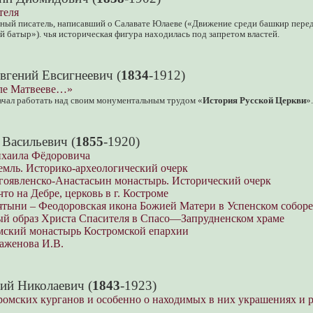
теля
ный писатель, написавший о Салавате Юлаеве («Движение среди башкир перед
й батыр»). чья историческая фигура находилась под запретом властей.
вгений Евсигнеевич (
1834
-1912)
еле Матвееве…»
ачал работать над своим монументальным трудом «
История Русской Церкви
»
 Васильевич (
1855
-1920)
ихаила Фёдоровича
емль. Историко-археологический очерк
гоявленско-Анастасьин монастырь. Исторический очерк
что на Дебре, церковь в г. Костроме
ятыни – Феодоровская икона Божией Матери в Успенском соборе
й образ Христа Спасителя в Спасо—Запрудненском храме
ский монастырь Костромской епархии
аженова И.В.
ий Николаевич (
1843
-1923)
тромских курганов и особенно о находимых в них украшениях и 