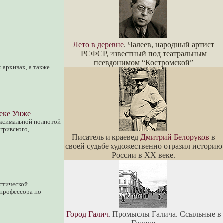
Лето в деревне
. Чалеев, народный артист
РСФСР, известный под театральным
псевдонимом “Костромской”
 архивах, а также
реке Унже
аксимальной полнотой
гривского,
Писатель и краевед
Дмитрий Белоруков
в
своей судьбе художественно отразил историю
России в XX веке.
истической
 профессора по
Город Галич
. Промыслы Галича. Ссыльные в
Галиче