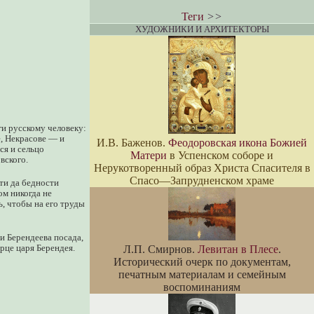
Теги
>>
ХУДОЖНИКИ И АРХИТЕКТОРЫ
ги русскому человеку:
, Некрасове — и
И.В. Баженов.
Феодоровская икона Божией
ся и сельцо
Матери
в Успенском соборе и
вского.
Нерукотворенный образ Христа Спасителя в
Спасо—Запрудненском храме
сти да бедности
ом никогда не
ь, чтобы на его труды
и Берендеева посада,
рце царя Берендея.
Л.П. Смирнов.
Левитан в Плесе
.
Исторический очерк по документам,
печатным материалам и семейным
воспоминаниям