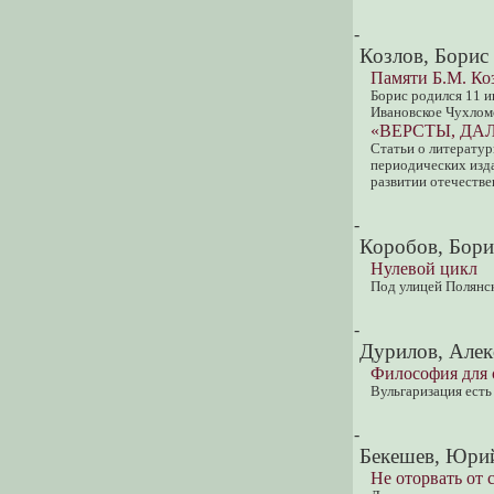
-
Козлов, Борис
Памяти Б.М. Ко
Борис родился 11 и
Ивановское Чухломс
«ВЕРСТЫ, ДАЛИ
Статьи о литерату
периодических изда
развитии отечеств
-
Коробов, Бори
Нулевой цикл
Под улицей Полянск
-
Дурилов, Алек
Философия для
Вульгаризация ест
-
Бекешев, Юри
Не оторвать от 