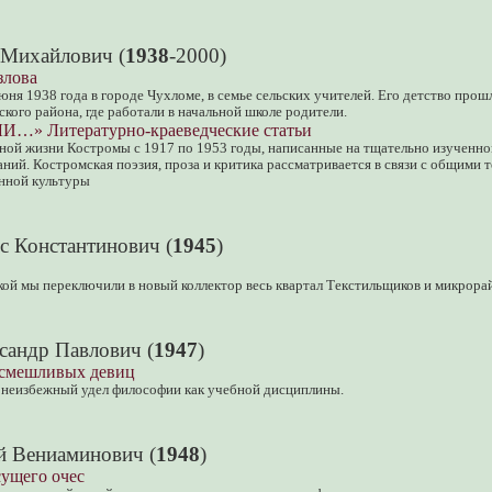
 Михайлович (
1938
-2000)
злова
юня 1938 года в городе Чухломе, в семье сельских учителей. Его детство прош
кого района, где работали в начальной школе родители.
…» Литературно-краеведческие статьи
рной жизни Костромы с 1917 по 1953 годы, написанные на тщательно изученн
ний. Костромская поэзия, проза и критика рассматривается в связи с общими 
енной культуры
с Константинович (
1945
)
ой мы переключили в новый коллектор весь квартал Текстильщиков и микрора
сандр Павлович (
1947
)
 смешливых девиц
ь неизбежный удел философии как учебной дисциплины.
й Вениаминович (
1948
)
сущего очес