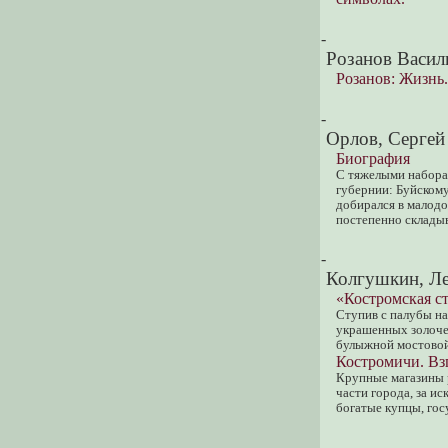
-
Розанов Васил
Розанов: Жизнь.
-
Орлов, Сергей
Биография
С тяжелыми набора
губернии: Буйском
добирался в малодо
постепенно складыв
-
Колгушкин, Ле
«Костромская с
Ступив с палубы на
украшенных золоче
булыжной мостовой
Костромичи. Взг
Крупные магазины р
части города, за и
богатые купцы, го
-