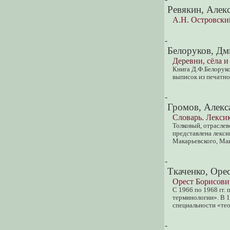
Ревякин, Алек
А.Н. Островски
-
Белоруков, Дм
Деревни, сёла и
Книга Д.Ф.Белоруко
выписок из печатно
-
Громов, Алекс
Словарь. Лексик
Толковый, отраслев
представлена лекси
Макарьевского, Ма
-
Ткаченко, Оре
Орест Борисович
С 1966 по 1968 гг.
терминологии». В 1
специальности «тео
-