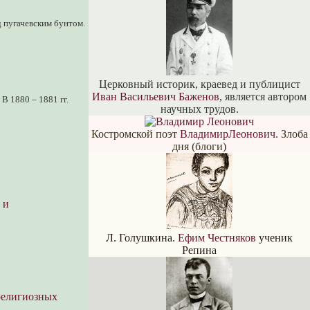
 пугачевским бунтом.
Церковный историк, краевед и публицист
Иван Васильевич Баженов
, является автором
. В 1880 – 1881 гг.
научных трудов.
Костромской поэт
ВладимирЛеонович.
Злоба
дня (блоги)
 и
Л. Голушкина.
Ефим Честняков
ученик
Репина
религиозных