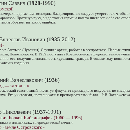
тин Саввич (
1928
-1990)
омской
 номерах под именем господина Владимирова, но следует умереть так, чтобы 
ракозов! Протянув руку, он достал из кармана пальто пистолет и оба его ствол
 таким образом, начался с ошибки.
ячеслав Иванович (
1935
-2012)
й»
у в г. Алатыре (Чувашия). Служил в армии, работал в леспромхозе. Первые стих
омска, Новосибирска. В 1959 поступил в Красносельское художественное учи
кончил его, получив специальность художника-гравера. В том же году появили
ковских изданиях.
ений Вячеславович (
1936
)
год — за три…»
сковский текстильный институт, факультет прикладного искусства, по специа
ву». Его учителями, наставниками и преподавателями были – Р. В. Захаржевская
р Николаевич (
1937
-1991)
вич Бочков Библиография (1960 — 1996)
иках и альманахах, в периодической печати
о «земле Островского»