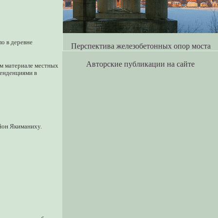
ло в деревне
Перспектива железобетонных опор моста
Авторские публикации на сайте
ом материале местных
тенденциями в
йон Якиманиху.