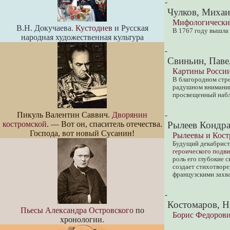
-
Чулков, Михаи
Мифологически
В.Н. Докучаева.
Кустодиев
и Русская
В 1767 году вышла 
народная художественная культура
-
Свиньин, Паве
Картины России
В благородном стре
радушном внимании
просвещенный набл
Пикуль Валентин Саввич.
Дворянин
-
костромской
. — Вот он, спаситель отечества.
Рылеев Кондра
Господа, вот новый Сусанин!
Рылеевы и Кост
Будущий декабрист,
героического подв
роль его глубокие 
создает стихотворе
французскими захв
-
Костомаров, Н
Пьесы Александра Островского
по
Борис Федорови
хронологии.