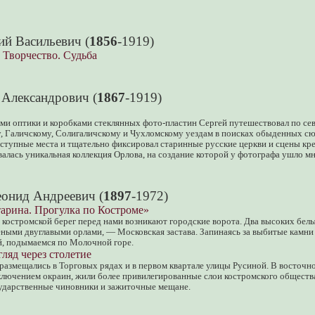
ий Васильевич (
1856
-1919)
 Творчество. Судьба
 Александрович (
1867
-1919)
ми оптики и коробками стеклянных фото-пластин Сергей путешествовал по се
у, Галичскому, Солигаличскому и Чухломскому уездам в поисках обыденных с
ступные места и тщательно фиксировал старинные русские церкви и сцены кре
алась уникальная коллекция Орлова, на создание которой у фотографа ушло мн
онид Андреевич (
1897
-1972)
тарина. Прогулка по Костроме»
 костромской берег перед нами возникают городские ворота. Два высоких белы
ными двуглавыми орлами, — Московская застава. Запинаясь за выбитые камни
, подымаемся по Молочной горе.
ляд через столетие
азмещались в Торговых рядах и в первом квартале улицы Русиной. В восточн
сключением окраин, жили более привилегированные слои костромского общест
сударственные чиновники и зажиточные мещане.