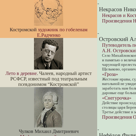
-
Некрасов Нико
Некрасов и Кос
Произведения Н
Костромской
художник по гобеленам
-
Е.Радченко
Островский Ал
Путеводитель п
А.Н. Островски
Село Михайловское,
и памятью о велича
чарующей прелесть
Щелыково, органиче
Лето в деревне
. Чалеев, народный артист
«Гроза»
РСФСР, известный под театральным
Жестокие нравы, су
псевдонимом “Костромской”
нагольной не увиди
заработать нам боль
даровые еще больше
«Снегурочка»
Действие происходи
столицы царя Берен
Третье действие в 
Произведения О
-
Чулков Михаил Дмитриевич
Нефёдов Фили