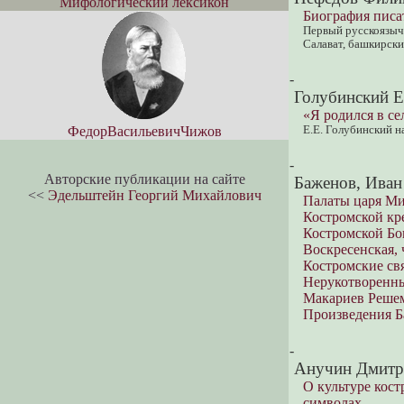
Мифологический лексикон
Биография писа
Первый русскоязыч
Салават, башкирски
-
Голубинский Е
«Я родился в с
ФедорВасильевичЧижов
Е.Е. Голубинский н
-
Авторские публикации на сайте
Баженов, Иван
<<
Эдельштейн Георгий Михайлович
Палаты царя М
Костромской кр
Костромской Бо
Воскресенская, 
Костромские св
Нерукотворенны
Макариев Решем
Произведения Б
-
Анучин Дмитр
О культуре кос
символах.