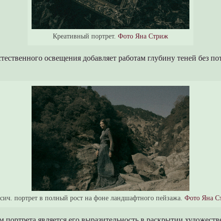
Креативный портрет.
Фото Яна Стриж
тественного освещения добавляет работам глубину теней без по
сич. портрет в полный рост на фоне ландшафтного пейзажа.
Фото Яна С
 портрета является его выразительность в раскрытии художеств