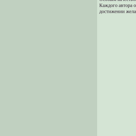
Каждого автора 
достижении желае