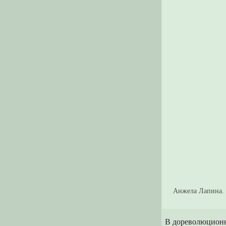
Анжела Лапина.
В дореволюционн