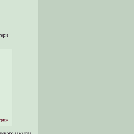
тери
триж
енного замысла.