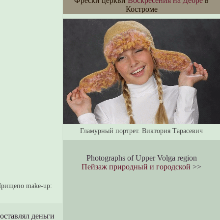
Фрески церкви
Воскресения на Дебре
в
Костроме
Гламурный портрет. Виктория Тарасевич
Photographs of Upper Volga region
Пейзаж природный и городской
>>
Прищепо make-up:
оставлял деньги