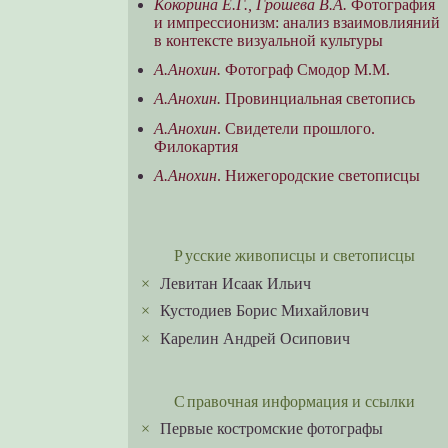
Кокорина Е.Г., Грошева В.А.
Фотография
и импрессионизм: анализ взаимовлияний
в контексте визуальной культуры
А.Анохин.
Фотограф Смодор М.М.
А.Анохин.
Провинциальная светопись
А.Анохин
. Свидетели прошлого.
Филокартия
А.Анохин
. Нижегородские светописцы
Русские живописцы и светописцы
×
Левитан Исаак Ильич
×
Кустодиев Борис Михайлович
×
Карелин Андрей Осипович
Справочная информация и ссылки
×
Первые костромские фотографы