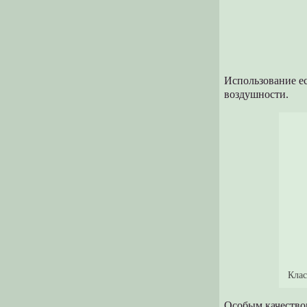
Использование ес
воздушности.
Клас
Особым качеством