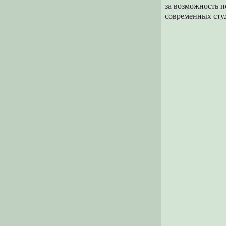
за возможность п
современных сту