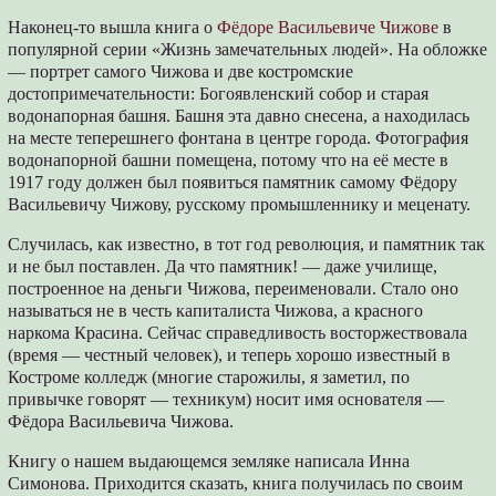
Наконец-то вышла книга о
Фёдоре Васильевиче Чижове
в
популярной серии «Жизнь замечательных людей». На обложке
— портрет самого Чижова и две костромские
достопримечательности: Богоявленский собор и старая
водонапорная башня. Башня эта давно снесена, а находилась
на месте теперешнего фонтана в центре города. Фотография
водонапорной башни помещена, потому что на её месте в
1917 году должен был появиться памятник самому Фёдору
Васильевичу Чижову, русскому промышленнику и меценату.
Случилась, как известно, в тот год революция, и памятник так
и не был поставлен. Да что памятник! — даже училище,
построенное на деньги Чижова, переименовали. Стало оно
называться не в честь капиталиста Чижова, а красного
наркома Красина. Сейчас справедливость восторжествовала
(время — честный человек), и теперь хорошо известный в
Костроме колледж (многие старожилы, я заметил, по
привычке говорят — техникум) носит имя основателя —
Фёдора Васильевича Чижова.
Книгу о нашем выдающемся земляке написала Инна
Симонова. Приходится сказать, книга получилась по своим