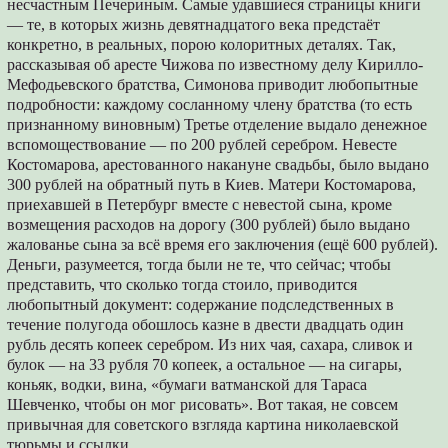
несчастным Печериным. Самые удавшиеся страницы книги
— те, в которых жизнь девятнадцатого века предстаёт
конкретно, в реальных, порою колоритных деталях. Так,
рассказывая об аресте Чижова по известному делу Кирилло-
Мефодьевского братства, Симонова приводит любопытные
подробности: каждому сосланному члену братства (то есть
признанному виновным) Третье отделение выдало денежное
вспомоществование — по 200 рублей серебром. Невесте
Костомарова, арестованного накануне свадьбы, было выдано
300 рублей на обратный путь в Киев. Матери Костомарова,
приехавшей в Петербург вместе с невестой сына, кроме
возмещения расходов на дорогу (300 рублей) было выдано
жалованье сына за всё время его заключения (ещё 600 рублей).
Деньги, разумеется, тогда были не те, что сейчас; чтобы
представить, что сколько тогда стоило, приводится
любопытный документ: содержание подследственных в
течение полугода обошлось казне в двести двадцать один
рубль десять копеек серебром. Из них чая, сахара, сливок и
булок — на 33 рубля 70 копеек, а остальное — на сигары,
коньяк, водки, вина, «бумаги ватманской для Тараса
Шевченко, чтобы он мог рисовать». Вот такая, не совсем
привычная для советского взгляда картина николаевской
тюрьмы и ссылки.