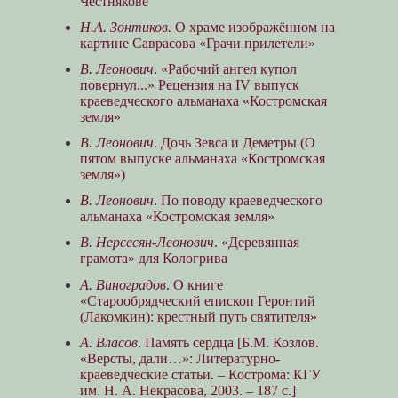
Честнякове
Н.А. Зонтиков.
О храме изображённом на
картине Саврасова «Грачи прилетели»
В. Леонович
. «Рабочий ангел купол
повернул...» Рецензия на IV выпуск
краеведческого альманаха «Костромская
земля»
В. Леонович
. Дочь Зевса и Деметры (О
пятом выпуске альманаха «Костромская
земля»)
В. Леонович
. По поводу краеведческого
альманаха «Костромская земля»
В. Нерсесян-Леонович
. «Деревянная
грамота» для Кологрива
А. Виноградов
. О книге
«Старообрядческий епископ Геронтий
(Лакомкин): крестный путь святителя»
А. Власов
. Память сердца [Б.М. Козлов.
«Версты, дали…»: Литературно-
краеведческие статьи. – Кострома: КГУ
им. Н. А. Некрасова, 2003. – 187 с.]