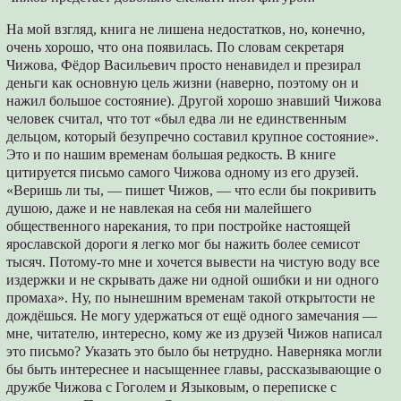
На мой взгляд, книга не лишена недостатков, но, конечно,
очень хорошо, что она появилась. По словам секретаря
Чижова, Фёдор Васильевич просто ненавидел и презирал
деньги как основную цель жизни (наверно, поэтому он и
нажил большое состояние). Другой хорошо знавший Чижова
человек считал, что тот «был едва ли не единственным
дельцом, который безупречно составил крупное состояние».
Это и по нашим временам большая редкость. В книге
цитируется письмо самого Чижова одному из его друзей.
«Веришь ли ты, — пишет Чижов, — что если бы покривить
душою, даже и не навлекая на себя ни малейшего
общественного нарекания, то при постройке настоящей
ярославской дороги я легко мог бы нажить более семисот
тысяч. Потому-то мне и хочется вывести на чистую воду все
издержки и не скрывать даже ни одной ошибки и ни одного
промаха». Ну, по нынешним временам такой открытости не
дождёшься. Не могу удержаться от ещё одного замечания —
мне, читателю, интересно, кому же из друзей Чижов написал
это письмо? Указать это было бы нетрудно. Наверняка могли
бы быть интереснее и насыщеннее главы, рассказывающие о
дружбе Чижова с Гоголем и Языковым, о переписке с