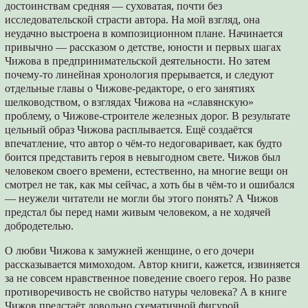
достоинствам средняя — суховатая, почти без
исследовательской страсти автора. На мой взгляд, она
неудачно выстроена в композиционном плане. Начинается
привычно — рассказом о детстве, юности и первых шагах
Чижова в предпринимательской деятельности. Но затем
почему-то линейная хронология прерывается, и следуют
отдельные главы о Чижове-редакторе, о его занятиях
шелководством, о взглядах Чижова на «славянскую»
проблему, о Чижове-строителе железных дорог. В результате
цельный образ Чижова расплывается. Ещё создаётся
впечатление, что автор о чём-то недоговаривает, как будто
боится представить героя в невыгодном свете. Чижов был
человеком своего времени, естественно, на многие вещи он
смотрел не так, как мы сейчас, а хоть бы в чём-то и ошибался
— неужели читатели не могли бы этого понять? А Чижов
предстал бы перед нами живым человеком, а не ходячей
добродетелью.
О любви Чижова к замужней женщине, о его дочери
рассказывается мимоходом. Автор книги, кажется, извиняется
за не совсем нравственное поведение своего героя. Но разве
противоречивость не свойство натуры человека? А в книге
Чижов предстаёт довольно схематичной фигурой.