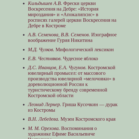
Кильдышев А.В.
Фрески церкви
Воскресения на Дебре: «История
мироздания» и «Апокалипсис» в
росписях галерей церкви Воскресения на
Дебре в Костроме
А.В. Семенова, В.В. Семенов.
Изографное
воображение Гурия Никитина
М.Д. Чулков.
Мифологический лексикон
Е.В. Честняков.
Чудесное яблоко
Д.С. Иванцов, Е.А. Чугунов.
Костромской
ювелирный промысел: от массового
производства ювелирной «мелочовки» в
дореволюционной России к
туристическому бренду современной
Костромской области
Леонид Лернер.
Гриша Кусочкин — дурак
из Костромы
В.Н. Лебедева.
Музеи Костромского края
М. М. Орехова.
Воспоминания о
художнике Ефиме Васильевиче