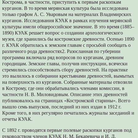
Кострома, в частности, приступить к первым раскопкам
курганов. В то время мерянская культура была исследована
только графом А. С. Уваровым на материалах Владимирских
курганов. Исследования КУАК в рамках изучения мерянской
культуры имели общероссийское значение. В это время (1885–
1890) КУАК решает вопрос о создании археологического
музея, где хранились бы костромские древности. Осенью 1890
г. КУАК обратилась к земским главам с просьбой сообщать о
различного рода древностях2. Разосланная по губернии
программа включала ряд вопросов по курганам, древним
городищам. Земские главы, получив инструкции, всячески
стремились способствовать сбору древностей. На практике
это вылилось в собирании крестьянами древностей, вымытых
на поверхность из курганов. Собранные материалы отвозили
в Кострому, где они обрабатывались членами комиссии, в
частности Н. В. Миловидовым. Описание этих древностей
публиковалось на страницах «Костромской старины». Всего
вышло семь выпусков, последний из них издан в 1912 г.
Кроме того, в них регулярно печатались журналы заседаний и
отчеты КУАК.
С 1892 г. проводятся первые полевые раскопки курганов под
руководством членов КУАК Н. М. Бекаревича и И. Д.