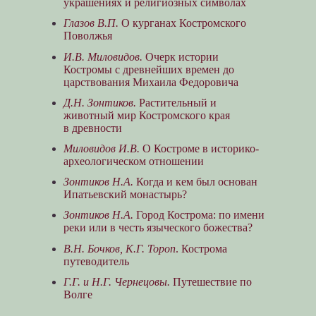
украшениях и религиозных символах
Глазов В.П.
О курганах Костромского
Поволжья
И.В. Миловидов.
Очерк истории
Костромы с древнейших времен до
царствования Михаила Федоровича
Д.Н. Зонтиков.
Растительный и
животный мир Костромского края
в древности
Миловидов И.В.
О Костроме в историко-
археологическом отношении
Зонтиков Н.А.
Когда и кем был основан
Ипатьевский монастырь?
Зонтиков Н.А.
Город Кострома: по имени
реки или в честь языческого божества?
В.Н. Бочков, К.Г. Тороп
. Кострома
путеводитель
Г.Г. и Н.Г. Чернецовы.
Путешествие по
Волге