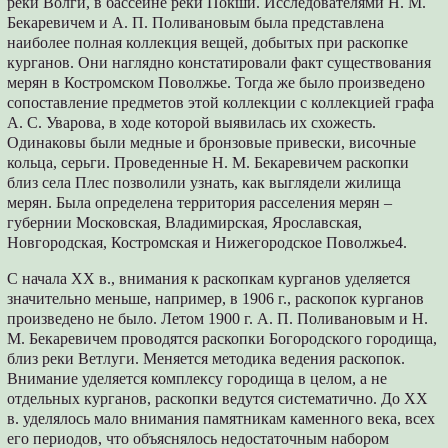
реки Волги, в бассейне реки Покши. Исследователями Н. М.
Бекаревичем и А. П. Поливановым была представлена
наиболее полная коллекция вещей, добытых при раскопке
курганов. Они наглядно констатировали факт существования
мерян в Костромском Поволжье. Тогда же было произведено
сопоставление предметов этой коллекции с коллекцией графа
А. С. Уварова, в ходе которой выявилась их схожесть.
Одинаковы были медные и бронзовые привески, височные
кольца, серьги. Проведенные Н. М. Бекаревичем раскопки
близ села Плес позволили узнать, как выглядели жилища
мерян. Была определена территория расселения мерян –
губернии Московская, Владимирская, Ярославская,
Новгородская, Костромская и Нижегородское Поволжье4.
С начала XX в., внимания к раскопкам курганов уделяется
значительно меньше, например, в 1906 г., раскопок курганов
произведено не было. Летом 1900 г. А. П. Поливановым и Н.
М. Бекаревичем проводятся раскопки Богородского городища,
близ реки Ветлуги. Меняется методика ведения раскопок.
Внимание уделяется комплексу городища в целом, а не
отдельных курганов, раскопки ведутся систематично. До ХХ
в. уделялось мало внимания памятникам каменного века, всех
его периодов, что объяснялось недостаточным набором