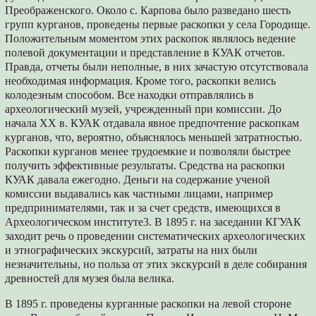
Преображенского. Около с. Карпова было разведано шесть
групп курганов, проведены первые раскопки у села Городище.
Положительным моментом этих раскопок являлось ведение
полевой документации и представление в КУАК отчетов.
Правда, отчеты были неполные, в них зачастую отсутствовала
необходимая информация. Кроме того, раскопки велись
колодезным способом. Все находки отправлялись в
археологический музей, учрежденный при комиссии. До
начала XX в. КУАК отдавала явное предпочтение раскопкам
курганов, что, вероятно, объяснялось меньшей затратностью.
Раскопки курганов менее трудоемкие и позволяли быстрее
получить эффективные результаты. Средства на раскопки
КУАК давала ежегодно. Деньги на содержание ученой
комиссии выдавались как частными лицами, например
предпринимателями, так и за счет средств, имеющихся в
Археологическом институте3. В 1895 г. на заседании КГУАК
заходит речь о проведении систематических археологических
и этнографических экскурсий, затраты на них были
незначительны, но польза от этих экскурсий в деле собирания
древностей для музея была велика.
В 1895 г. проведены курганные раскопки на левой стороне