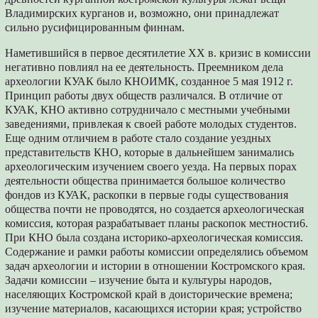
Владимирских курганов и, возможно, они принадлежат
сильно русифицированным финнам.
Наметившийся в первое десятилетие XX в. кризис в комиссии
негативно повлиял на ее деятельность. Преемником дела
археологии КУАК было КНОИМК, созданное 5 мая 1912 г.
Принцип работы двух обществ различался. В отличие от
КУАК, КНО активно сотрудничало с местными учебными
заведениями, привлекая к своей работе молодых студентов.
Еще одним отличием в работе стало создание уездных
представительств КНО, которые в дальнейшем занимались
археологическим изучением своего уезда. На первых порах
деятельности общества принимается большое количество
фондов из КУАК, раскопки в первые годы существования
общества почти не проводятся, но создается археологическая
комиссия, которая разрабатывает планы раскопок местности6.
При КНО была создана историко-археологическая комиссия.
Содержание и рамки работы комиссии определялись объемом
задач археологии и истории в отношении Костромского края.
Задачи комиссии – изучение быта и культуры народов,
населяющих Костромской край в доисторические времена;
изучение материалов, касающихся истории края; устройство