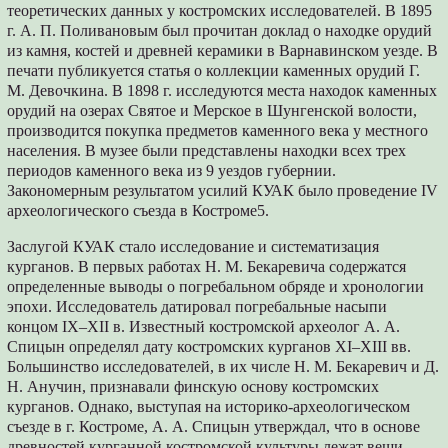
теоретических данных у костромских исследователей. В 1895
г. А. П. Поливановым был прочитан доклад о находке орудий
из камня, костей и древней керамики в Варнавинском уезде. В
печати публикуется статья о коллекции каменных орудий Г.
М. Девочкина. В 1898 г. исследуются места находок каменных
орудий на озерах Святое и Мерское в Шунгенской волости,
производится покупка предметов каменного века у местного
населения. В музее были представлены находки всех трех
периодов каменного века из 9 уездов губернии.
Закономерным результатом усилий КУАК было проведение IV
археологического съезда в Костроме5.
Заслугой КУАК стало исследование и систематизация
курганов. В первых работах Н. М. Бекаревича содержатся
определенные выводы о погребальном обряде и хронологии
эпохи. Исследователь датировал погребальные насыпи
концом IX–XII в. Известный костромской археолог А. А.
Спицын определял дату костромских курганов XI–XIII вв.
Большинство исследователей, в их числе Н. М. Бекаревич и Д.
Н. Анучин, признавали финскую основу костромских
курганов. Однако, выступая на историко-археологическом
съезде в г. Костроме, А. А. Спицын утверждал, что в основе
древностей курганной костромской культуры лежат вещи