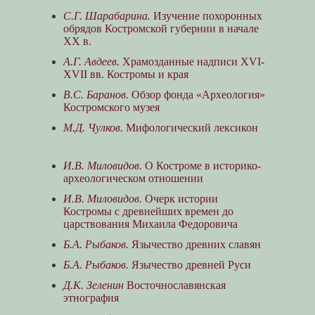
С.Г. Шарабарина.
Изучение похоронных
обрядов Костромской губернии в начале
XX в.
А.Г. Авдеев.
Храмозданные надписи XVI-
XVII вв. Костромы и края
В.С. Баранов.
Обзор фонда «Археология»
Костромского музея
М.Д. Чулков.
Мифологический лексикон
И.В. Миловидов.
О Костроме в историко-
археологическом отношении
И.В. Миловидов.
Очерк истории
Костромы с древнейших времен до
царствования Михаила Федоровича
Б.А. Рыбаков.
Язычество древних славян
Б.А. Рыбаков.
Язычество древней Руси
Д.К. Зеленин
Восточнославянская
этнография