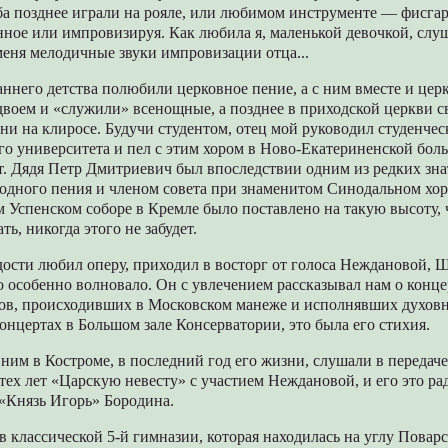
ба позднее играли на рояле, или любимом инструменте — фисгар
ное или импровизируя. Как любила я, маленькой девочкой, слуш
меня мелодичные звуки импровизации отца...
аннего детства полюбили церковное пение, а с ним вместе и цер
воем и «служили» всенощные, а позднее в приходской церкви св
ни на клиросе. Будучи студентом, отец мой руководил студенч
о университета и пел с этим хором в Ново-Екатериненской бол
. Дядя Петр Дмитриевич был впоследствии одним из редких зна
одного пения и членом совета при знаменитом Синодальном хор
м Успенском соборе в Кремле было поставлено на такую высоту, ч
ть, никогда этого не забудет.
ости любил оперу, приходил в восторг от голоса Неждановой, 
о особенно волновало. Он с увлечением рассказывал нам о конце
ов, происходивших в Московском манеже и исполнявших духов
онцертах в Большом зале Консерватории, это была его стихия.
ним в Костроме, в последний год его жизни, слушали в передаче
тех лет «Царскую невесту» с участием Неждановой, и его это р
 «Князь Игорь» Бородина.
в классической 5-й гимназии, которая находилась на углу Повар