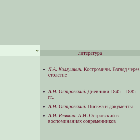
литература
Л.А. Колгушкин.
Костромичи. Взгляд через
столетие
А.Н. Островский.
Дневники 1845—1885
гг..
А.Н. Островский.
Письма и документы
A.И. Ревякин.
А.Н. Островский в
воспоминаниях современников