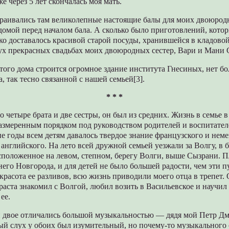
е через 5 лет скончалась моя мать.
раивались там великолепные настоящие балы для моих двоюродн
домой перед началом бала. А сколько было приготовлений, кото
ко доставалось красивой старой посуды, хранившейся в кладовой
вух прекрасных свадьбах моих двоюродных сестер, Вари и Мани
этого дома строится огромное здание института Гнесиных, нет б
а, так тесно связанной с нашей семьей[3].
* * *
о четыре брата и две сестры, он был из средних. Жизнь в семье в
азмеренным порядком под руководством родителей и воспитателе
е годы всем детям давалось твердое знание французского и неме
английского. На лето всей дружной семьей уезжали за Волгу, в
сположенное на левом, степном, берегу Волги, выше Сызрани. 
его Новгорода, и для детей не было большей радости, чем эти п
 красота ее разливов, всю жизнь приводили моего отца в трепет.
зраста знакомил с Волгой, любил возить в Васильевское и научил
ее.
й двое отличались большой музыкальностью — дядя мой Петр Д
ый слух у обоих был изумительный, но почему-то музыкального