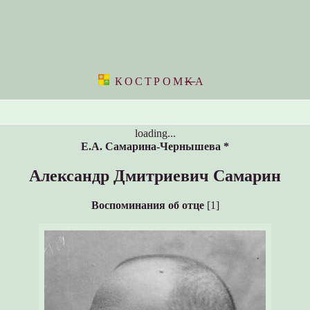
КОСТРОМ
K
А
loading...
Е.А. Самарина-Чернышева *
Александр Дмитриевич Самарин
Воспоминания об отце
[1]