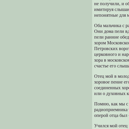
не получили, и о
имитируя слышан
непонятные для 
Оба мальчика с р
Они дома пели вд
пели ранние обед
хором Московског
Петровских ворот
церковного и нар
хора в московско
счастье его слыша
Отец мой в молод
хоровое пение ег
соединенных хор
или о духовных к
Помню, как мы с 
радиоприемника 
оперой отца был
Учился мой отец 