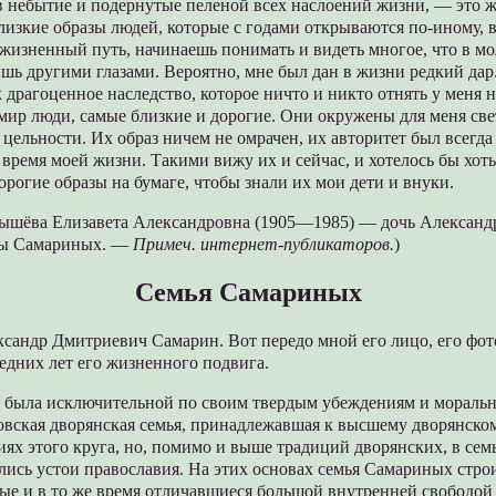
в небытие и подернутые пеленой всех наслоений жизни, — это ж
близкие образы людей, которые с годами открываются по-иному, в
жизненный путь, начинаешь понимать и видеть многое, что в м
шь другими глазами. Вероятно, мне был дан в жизни редкий дар.
драгоценное наследство, которое ничто и никто отнять у меня н
мир люди, самые близкие и дорогие. Они окружены для меня св
 цельности. Их образ ничем не омрачен, их авторитет был всегда
время моей жизни. Такими вижу их и сейчас, и хотелось бы хоть
дорогие образы на бумаге, чтобы знали их мои дети и внуки.
ышёва Елизавета Александровна (1905—1985) — дочь Александ
ы Самариных. —
Примеч. интернет-публикаторов.
)
Семья Самариных
сандр Дмитриевич Самарин. Вот передо мной его лицо, его фот
ледних лет его жизненного подвига.
а была исключительной по своим твердым убеждениям и моральн
овская дворянская семья, принадлежавшая к высшему дворянско
ях этого круга, но, помимо и выше традиций дворянских, в се
ись устои православия. На этих основах семья Самариных стро
ые и в то же время отличавшиеся большой внутренней свободой 