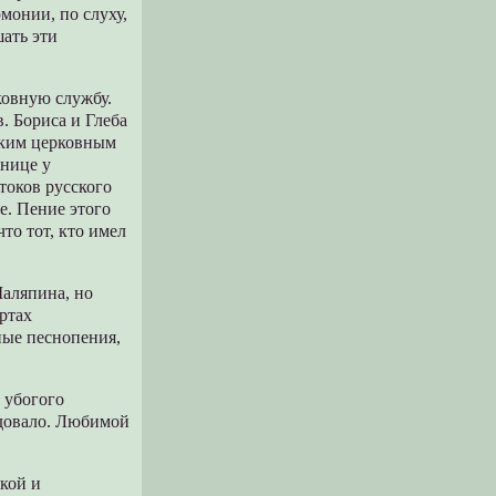
монии, по слуху,
ать эти
ковную службу.
. Бориса и Глеба
еским церковным
ьнице у
токов русского
е. Пение этого
то тот, кто имел
Шаляпина, но
ртах
ные песнопения,
 убогого
адовало. Любимой
ской и