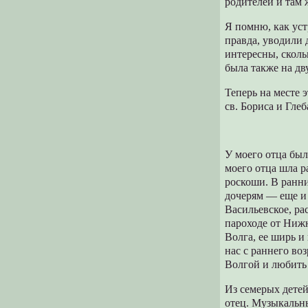
родителей и там ж
Я помню, как уст
правда, уводили 
интересны, сколь
была также на д
Теперь на месте 
св. Бориса и Глеб
У моего отца был
моего отца шла р
роскоши. В ранни
дочерям — еще и 
Васильевское, ра
пароходе от Нижн
Волга, ее ширь и
нас с раннего во
Волгой и любить 
Из семерых дете
отец. Музыкальн