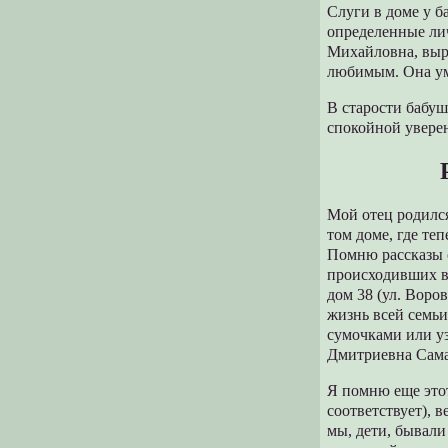
Слуги в доме у б
определенные ли
Михайловна, выр
любимым. Она ум
В старости бабуш
спокойной увере
Мой отец родился
том доме, где те
Помню рассказы 
происходивших в
дом 38 (ул. Воров
жизнь всей семьи
сумочками или уз
Дмитриевна Самар
Я помню еще этот
соответствует), 
мы, дети, бывали