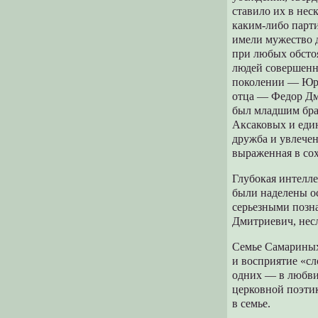
ставило их в нес
каким-либо парти
имели мужество д
при любых обстоя
людей совершенн
поколении — Юри
отца — Федор Дм
был младшим бра
Аксаковых и еди
дружба и увлечен
выраженная в со
Глубокая интелле
были наделены ос
серьезными позн
Дмитриевич, нес
Семье Самариных
и восприятие «сл
одних — в любви
церковной поэтик
в семье.