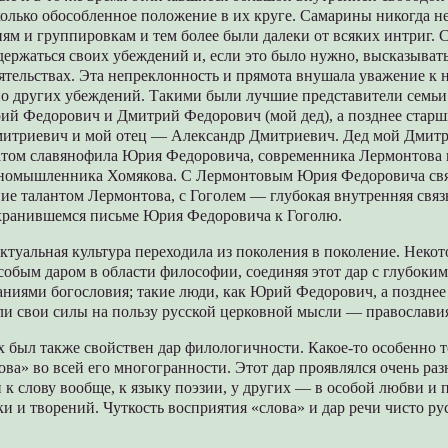
колько обособленное положение в их круге. Самарины никогда н
ям и группировкам и тем более были далеки от всяких интриг. 
ержаться своих убеждений и, если это было нужно, высказывать
тельствах. Эта непреклонность и прямота внушала уважение к 
о других убеждений. Такими были лучшие представители семьи
й Федорович и Дмитрий Федорович (мой дед), а позднее старш
итриевич и мой отец — Александр Дмитриевич. Дед мой Дмит
том славянофила Юрия Федоровича, современника Лермонтова и
номышленника Хомякова. С Лермонтовым Юрия Федоровича св
ие талантом Лермонтова, с Гоголем — глубокая внутренняя связ
хранившемся письме Юрия Федоровича к Гоголю.
ктуальная культура переходила из поколения в поколение. Некот
обым даром в области философии, соединяя этот дар с глубоким
аниями богословия; такие люди, как Юрий Федорович, а поздне
ли свои силы на пользу русской церковной мысли — православи
 был также свойствен дар филологичности. Какое-то особенно 
ова» во всей его многогранности. Этот дар проявлялся очень разн
 к слову вообще, к языку поэзии, у других — в особой любви и
и и творений. Чуткость восприятия «слова» и дар речи чисто р