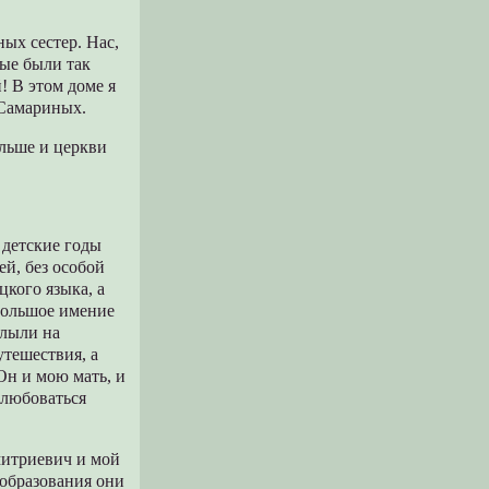
ых сестер. Нас,
рые были так
! В этом доме я
 Самариных.
ольше и церкви
 детские годы
й, без особой
цкого языка, а
 большое имение
Плыли на
утешествия, а
 Он и мою мать, и
 любоваться
митриевич и мой
 образования они