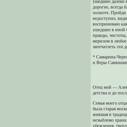
ушедшие далеко 
дорогие, всегда 
полноте. Пройдя 
недоступно, види
воспринимаю как 
ушедшие в иной 
правды, чистоты,
мерилом в любое 
запечатлеть эти 
* Самарина-Черн
и Веры Саввишн
Отец мой — Алек
детства и до пос
Семья моего отц
была старая моск
жившая в традици
незыблемо хранил
убеждения, тверд