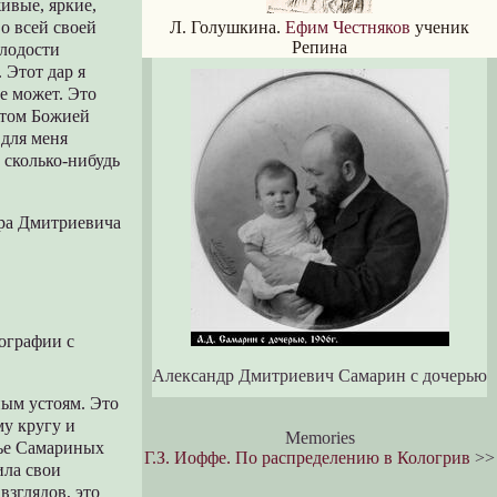
ивые, яркие,
Л. Голушкина.
Ефим Честняков
ученик
о всей своей
Репина
олодости
 Этот дар я
е может. Это
етом Божией
 для меня
 сколько-нибудь
ра Дмитриевича
ографии с
Александр Дмитриевич Самарин с дочерью
ым устоям. Это
му кругу и
Memories
мье Самариных
Г.З. Иоффе. По распределению в Кологрив
>>
ила свои
взглядов, это