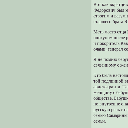
Вот как вкратце
Федорович был м
строгим и разумн
старшего брата 
Мать моего отца
опекуном после 
и покоритель Кав
очами, генерал се
Я не помню бабуш
связанному с жен
Это была настоящ
той подлинной вн
аристократии. Т
женщину с бабуш
обществе. Бабушк
но внутренне она
русскую речь с 
семью Самариных 
семьи.