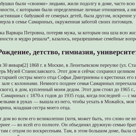
абушки были «своими» людьми, жили подолгу в доме, часто всю
чности, с которыми были определенные личные отношения, а н
астившая с бабушкой ее семерых детей, была другом, искренне 
ерла в семье Самариных, окруженная заботой своих питомцев.
ка Варвара Петровна, потеряв мужа, за которым она шла всю жиз
нности и мудро решала*, казалось, неразрешимые семейные вопр
Рождение, детство, гимназия, университе
 30 января[2] 1868 г. в Москве, в Леонтьевском переулке (ул. Ста
перь Музей Станиславского. Этот дом и сейчас сохранил целиком
старшей сестры моего отца Софьи Дмитриевны о крестинах его в
 зале с колоннами. Немного позднее семья Самариных переехал
ского), в дом, купленный моим дедом. Этот дом стоял до 1965 г.,
 Самариных с 1870-х годов до 1935 года, когда последней — с 
елками в руках — вышла из него, чтобы уехать в Можайск, моя 
ина, младшая сестра моего отца.
 дом во всем его великолепии (хотя, может быть, это слово не в
вернее — во всей его полноте. Он объединял дружную семью брать
 там с отцом по воскресеньям. Там, в этом большом доме, была с