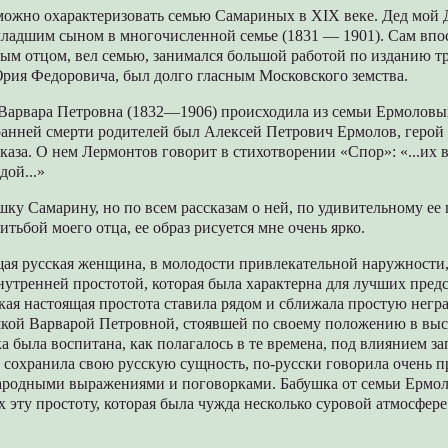
 можно охарактеризовать семью Самариных в XIX веке. Дед мой
ладшим сыном в многочисленной семье (1831 — 1901). Сам впо
ым отцом, вел семью, занимался большой работой по изданию т
Юрия Федоровича, был долго гласным Московского земства.
 Варвара Петровна (1832—1906) происходила из семьи Ермоловых
ранней смерти родителей был Алексей Петрович Ермолов, герой
каза. О нем Лермонтов говорит в стихотворении «Спор»: «...их в
дой...»
ку Самарину, но по всем рассказам о ней, по удивительному ее 
итьбой моего отца, ее образ рисуется мне очень ярко.
ая русская женщина, в молодости привлекательной наружности,
утренней простотой, которая была характерна для лучших пред
акая настоящая простота ставила рядом и сближала простую нег
кой Варварой Петровной, стоявшей по своему положению в вы
а была воспитана, как полагалось в те времена, под влиянием з
 сохранила свою русскую сущность, по-русски говорила очень п
народными выражениями и поговорками. Бабушка от семьи Ермол
эту простоту, которая была чужда несколько суровой атмосфер