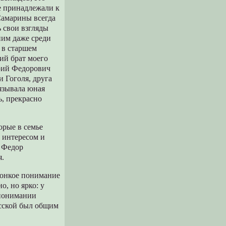
е принадлежали к
Самарины всегда
 свои взгляды
ним даже среди
 в старшем
ий брат моего
рий Федорович
 Гоголя, друга
язывала юная
ь, прекрасно
орые в семье
 интересом и
е Федор
я.
тонкое понимание
о, но ярко: у
 понимании
усской был общим