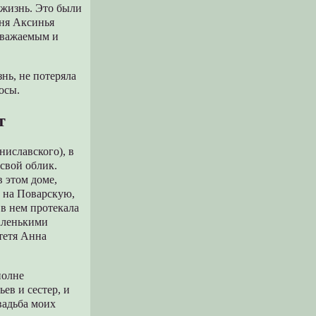
 жизнь. Это были
яня Аксинья
уважаемым и
нь, не потеряла
осы.
т
ниславского), в
 свой облик.
 этом доме,
а на Поварскую,
 в нем протекала
маленькими
тетя Анна
полне
ев и сестер, и
вадьба моих