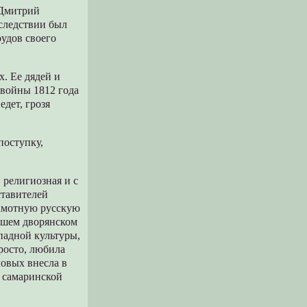
 Дмитрий
следствии был
рудов своего
. Ее дядей и
 войны 1812 года
едет, грозя
поступку,
 религиозная и с
ставителей
рамотную русскую
сшем дворянском
ападной культуры,
росто, любила
овых внесла в
е самаринской