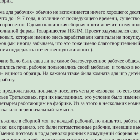
абрик.
ма для рабочих» обычно не вспоминается ничего хорошего: деся
 что до 1917 года, в отличие от последующего времени, существ
еспросветно. Однако кашинская сборная противоречит этому по
солидной фирмы Товарищества НКЛМ. Проект задумывался еще 
яковых, которые именно здесь зарабатывали капиталы на покупку
ов (мы иногда забываем, что это тоже имело благотворительный
ания поддержать отечественную живопись).
жно было быть едва ли не самое благоустроенное рабочее общеж
пились печи, рабочие пользовались своей мебелью, и только в к
 единого образца. На каждом этаже была комната для игр детей
работу.
 предполагалось поначалу поселить четыре человека, то есть сем
тьев Третьяковых, при их наследниках, это условие было измене
четырем работающим на фабрике. Из-за этого в нескольких комна
 исказило первоначальный замысел.
ь жилье в сборной мог не каждый рабочий, но лишь тот, работа 
ике: как правило, это были потомственные рабочие, имевшие в
менно поэтому в годы революционных возмущений сборная не р
олюционных идей, носителями которых часто выступали именно 