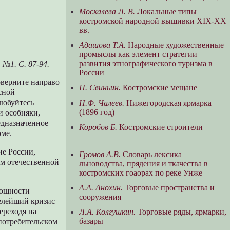
Москалева Л. В.
Локальные типы
костромской народной вышивки ХIХ-ХХ
вв.
Адашова Т.А.
Народные художественные
промыслы как элемент стратегии
развития этнографического туризма в
 №1. С. 87-94.
России
оверните направо
П. Свиньин.
Костромские мещане
сной
любуйтесь
Н.Ф. Чалеев.
Нижегородская ярмарка
(1896 год)
и особняки,
едназначенное
Коробов Б.
Костромские строители
оме.
ие России,
Громов А.В.
Словарь лексика
ем отечественной
льноводства, прядения и ткачества в
костромских гоаорах по реке Унже
А.А. Анохин.
Торговые пространства и
мощности
сооружения
желейший кризис
ереходя на
Л.А. Колгушкин.
Торговые ряды, ярмарки,
базары
 потребительском