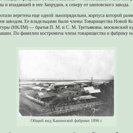
мы и впадавшей в нее Запрудни, к северу от шиповского завода.
ботали веретена еще одной льнопрядильни, корпуса которой разм
им заводом. Ее владельцами были члены Товарищества Новой К
туры (НКЛМ) — братья П. М. и С. М. Третьяковы, московский 
ашин. По фамилии костромича члена товарищества и фабрику на
Общий вид Кашинской фабрики 1896 г.