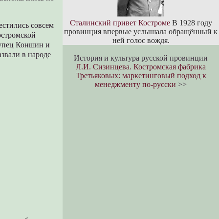
Сталинский привет Костроме
В 1928 году
естились совсем
провинция впервые услышала обращённый к
остромской
ней голос вождя.
купец Коншин и
звали в народе
История и культура русской провинции
Л.И. Сизинцева. Костромская фабрика
Третьяковых: маркетинговый подход к
менеджменту по-русски
>>