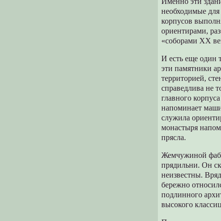
Именно эти здани
необходимые для
корпусов выполня
ориентирами, раз
«соборами XX век
И есть еще один 
эти памятники ар
территорией, сте
справедлива не т
главного корпуса
напоминает маши
служила ориентир
монастыря напом
прясла.
Жемчужиной фабр
прядильни. Он с
неизвестны. Вряд
бережно относилс
подлинного архит
высокого класси