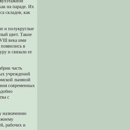
двухэтажной
как на параде. Их
са складов, как
ые и полукруглые
лый цвет. Такие
III века ими
 появились в
уру и связали ее
брик часть
ных учреждений
ромской льняной
ения современных
одобно
тва с
му назначению
режнему
й, рабочих и