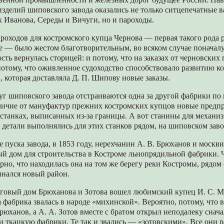
изделий шиповского завода оказались не только ситцепечатные в
 Иванова, Середы и Вичуги, но и пароходы.
роходов для костромского купца Чернова — первая такого рода 
 — было жестом благотворительным, во всяком случае поначалу.
сть вернулась сторицей: и потому, что на заказах от черновских
 потому, что оживленное судоходство способствовало развитию к
 которая доставляла Д. П. Шипову новые заказы.
г шиповского завода отстраиваются одна за другой фабрики по
тличие от мануфактур прежних костромских купцов новые предп
станках, выписанных из-за границы. А вот станины для механи
 детали выполнялись для этих станков рядом, на шиповском заво
е пуска завода, в 1853 году, нерехчанин А. В. Брюханов и москви
й дом для строительства в Костроме льнопрядильной фабрики. Ч
рно, что находилась она на том же берегу реки Костромы, рядо
инался новый район.
орговый дом Брюханова и Зотова вошел любимский купец И. С. М
 фабрика звалась в народе «михинской». Вероятно, потому, что 
рюханов, а А. А. Зотов вместе с братом открыл неподалеку сна
е и ткацкую фабрики. Те так и звались — «зотовскими». Все они 