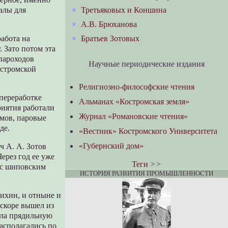
×
Третьяковых и Коншина
алы для
×
А.В. Брюханова
×
Братьев Зотовых
работа на
 Зато потом эта
 пароходов
Научные периодические издания
остромской
Религиозно-философские чтения
 переработке
Альманах «Костромская земля»
риятия работали
Журнал «Романовские чтения»
змов, паровые
де.
«Вестник» Костромского Университета
«Губернский дом»
ч А. А. Зотов
ерез год ее уже
Теги
>>
м с шиповским
ИСТОРИЯ РАЗВИТИЯ ПРОМЫШЛЕННОСТИ
ихин, и отныне и
вскоре вышел из
чала прядильную
располагались по