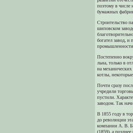
поэтому в числе 
бумажных фабрик
Строительство па
шиповском заводе
благотворительно
богател завод, и
промышленности,
Постепенно вокру
льна, только в о
на механических 
котлы, некоторые
Почти сразу посл
учредили торговы
пустили. Характе
заводом. Так нач
В 1855 году в т
до революции эта
компании А. В. Б
(1859), а поздне