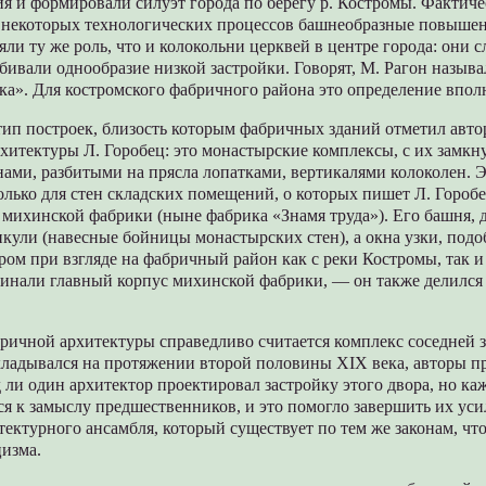
я и формировали силуэт города по берегу р. Костромы. Фактич
 некоторых технологических процессов башнеобразные повыше
ли ту же роль, что и колокольни церквей в центре города: они 
бивали однообразие низкой застройки. Говорят, М. Рагон называ
а». Для костромского фабричного района это определение впол
тип построек, близость которым фабричных зданий отметил авто
хитектуры Л. Горобец: это монастырские комплексы, с их замкн
нами, разбитыми на прясла лопатками, вертикалями колоколен. 
олько для стен складских помещений, о которых пишет Л. Горобе
 михинской фабрики (ныне фабрика «Знамя труда»). Его башня, 
кули (навесные бойницы монастырских стен), а окна узки, под
ом при взгляде на фабричный район как с реки Костромы, так и
инали главный корпус михинской фабрики, — он также делился
ичной архитектуры справедливо считается комплекс соседней 
кладывался на протяжении второй половины XIX века, авторы п
 ли один архитектор проектировал застройку этого двора, но ка
я к замыслу предшественников, и это помогло завершить их ус
ектурного ансамбля, который существует по тем же законам, чт
цизма.