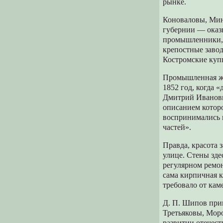
рынке.
Коноваловы, Мин
губернии — оказ
промышленники, 
крепостные завод
Костромские куп
Промышленная жи
1852 год, когда
Дмитрий Иванови
описанием которо
воспринимались 
частей».
Правда, красота
улице. Стены зде
регулярном ремо
сама кирпичная 
требовало от кам
Д. П. Шипов при
Третьяковы, Мор
развитии отечес