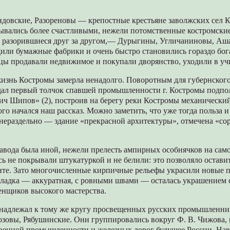
довские, Разореновы — крепостные крестьяне заволжских сел 
ывались более счастливыми, нежели потомственные костромски
разорившиеся друг за другом,— Дурыгины, Угличаниновы, Аш
или бумажные фабрики и очень быстро становились гораздо бога
цы продавали недвижимое и покупали дворянство, уходили в уч
знь Костромы замерла ненадолго. Поворотным для губернского 
 «дал первый толчок спавшей промышленности г. Костромы подп
ч Шипов» (2), построив на берегу реки Костромы механический
го начался наш рассказ. Можно заметить, что уже тогда польза и
нераздельно — здание «прекрасной архитектуры», отмечена «со
 завода была иной, нежели прелесть ампирных особнячков на са
сь не покрывали штукатуркой и не белили: это позволяло оставит
нте. Зато многочисленные кирпичные рельефы украсили новые п
кладка — аккуратная, с ровными швами — осталась украшением 
енщиков высокого мастерства.
надлежал к тому же кругу просвещенных русских промышленник
озовы, Рябушинские. Они группировались вокруг Ф. В. Чижова,
твенной промышленности и железных дорог будущее России. Нав