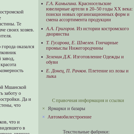
Г.А. Камыгина.
Красносельские
ювелирные артели в 20–50 годы ХХ века:
Костромской
поиски новых организационных форм и
е
смена ассортимента продукции
астины. Те
А.А. Григоров.
Из истории костромского
че своих хозяев.
дворянства
ителя.
Т. Гусарова, Е. Шмелев.
Гончарные
города оказался
промыслы Нижегородчины
олковник
Зеленин Д.К.
Изготовление Одежды и
 завод,
обуви
 красота
размерность
Е. Донец, П. Рачков.
Плетение из лозы и
лыка
мой Мшанской
ь заботу о
остройки. Да и
Справочная информация и ссылки
стены, что
×
Ярмарки и базары
×
Автомобилестроение
ов, что и
 видевшего в
Текстильные фабрики:
ерное, именно