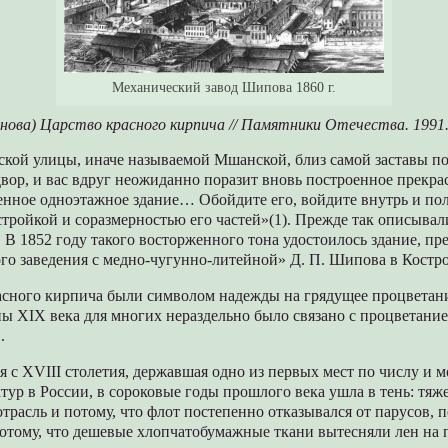
Механический завод Шипова 1860 г.
нова) Царство красного кирпича // Памятники Отечества. 1991.
ской улицы, иначе называемой Мшанской, близ самой заставы п
двор, и вас вдруг неожиданно поразит вновь построенное прекра
енное одноэтажное здание… Обойдите его, войдите внутрь и по
тройкой и соразмерностью его частей»(1). Прежде так описывал
 В 1852 году такого восторженного тона удостоилось здание, пр
го заведения с медно-чугунно-литейной» Д. П. Шипова в Костр
расного кирпича были символом надежды на грядущее процветан
ны XIX века для многих нераздельно было связано с процветани
.
я с XVIII столетия, державшая одно из первых мест по числу и 
ур в России, в сороковые годы прошлого века ушла в тень: тя
отрасль и потому, что флот постепенно отказывался от парусов, п
потому, что дешевые хлопчатобумажные ткани вытесняли лен на