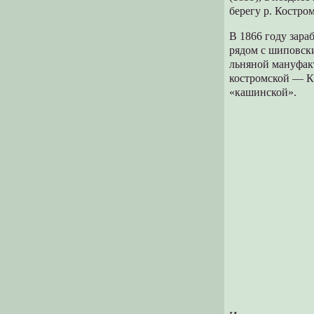
берегу р. Костро
В 1866 году зара
рядом с шиповск
льняной мануфак
костромской — К
«кашинской».