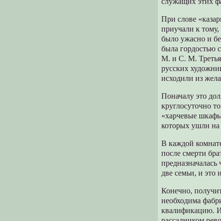
служащих этих ф
При слове «казар
приучали к тому,
было ужасно и б
была гордостью 
М. и С. М. Треть
русских художник
исходили из жел
Поначалу это дол
круглосуточно то
«харчевые шкафы»
которых ушли на 
В каждой комнате
после смерти бра
предназначалась 
две семьи, и это
Конечно, получит
необходима фабр
квалификацию. И
рассадником рев