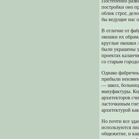
Постепенно разв
постройки оно пр
облик строг, дел
бы ведущие нас о
В отличие от фаб
окошки их обрам
круглые окошки 
были украшены з
проектах каланчи
со старым городо
Однако фабричны
прибыли неизмен
— школ, больниц 
мануфактуры. Ко
архитекторов сч
ласточкиным гнез
архитектурой как
Но почти все зд
используются ли
общежитие, и каш