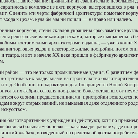
ивалось главное здание прядильни: из сравнительно небольшой 
евратилось в комплекс из пяти корпусов, выстроившихся в ряд, 
овит. Оценить эти черты фабричной архитектуры помогают корпу
т входа к цехам, куда бы мы ни пошли — направо или налево.
ричных корпусов, стены складов украшены ярко, заметно: кругл
лены рельефными валиками-розетками, которые выкрашены в бе
любимы костромскими архитекторами издавна, — уже в конце XV
дания торговых рядов и некоторые жилые постройки, потом они
 и театра, и вот в начале XX века пришли в фабричную архитект
м.
й район — это не только промышленные здания. С развитием фа
но тратилась их владельцами на строительство благотворитель
и т. д. Особенно это характерно для Товарищества Новой Кост
рпуса этих фабрик сегодня пострадали более остальных от неум
итаться со своими предшественниками: пристройки возводятся п
дам вокруг старых зданий, не выказывая даже отдаленного родс
 искусством.
ания благотворительных учреждений действуют, хотя по прежне
шь бывшая большая «сборная» — казарма для рабочих, где по-п
инский «лабаз», возведенный на средства общества потребителе