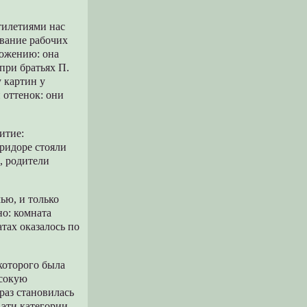
тилетиями нас
ование рабочих
ложению: она
при братьях П.
 картин у
 оттенок: они
итие:
оридоре стояли
, родители
ью, и только
но: комната
тах оказалось по
которого была
ысокую
аз становилась
эти категории