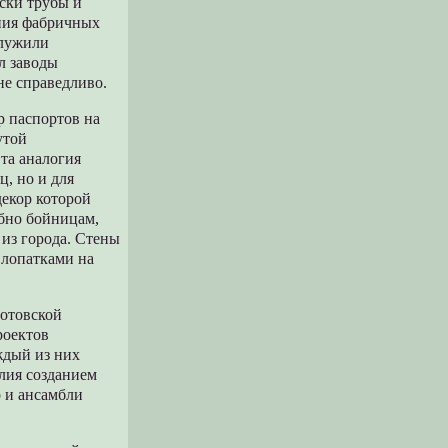
ески трубы и
ния фабричных
служили
л заводы
не справедливо.
р паспортов на
утой
Эта аналогия
ц, но и для
декор которой
обно бойницам,
 из города. Стены
 лопатками на
зотовской
роектов
ждый из них
илия созданием
о и ансамбли