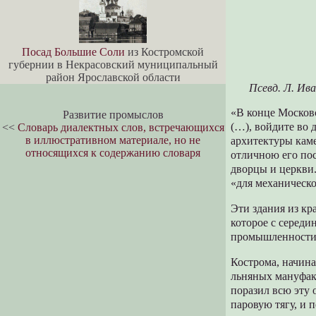
Посад Большие Соли
из Костромской
губернии в Некрасовский муниципальный
район Ярославской области
Псевд. Л. Ива
«В конце Москов
Развитие промыслов
(…), войдите во 
<<
Словарь диалектных слов, встречающихся
в иллюстративном материале, но не
архитектуры кам
относящихся к содержанию словаря
отличною его пос
дворцы и церкви.
«для механическо
Эти здания из к
которое с середи
промышленности
Кострома, начина
льняных мануфакт
поразил всю эту 
паровую тягу, и 