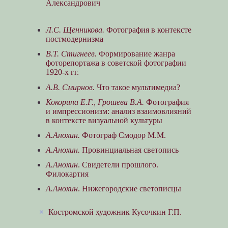
Александрович
Л.С. Щенникова.
Фотография в контексте
постмодернизма
В.Т. Стигнеев.
Формирование жанра
фоторепортажа в советской фотографии
1920-х гг.
А.В. Смирнов.
Что такое мультимедиа?
Кокорина Е.Г., Грошева В.А.
Фотография
и импрессионизм: анализ взаимовлияний
в контексте визуальной культуры
А.Анохин.
Фотограф Смодор М.М.
А.Анохин.
Провинциальная светопись
А.Анохин
. Свидетели прошлого.
Филокартия
А.Анохин
. Нижегородские светописцы
×
Костромской художник Кусочкин Г.П.