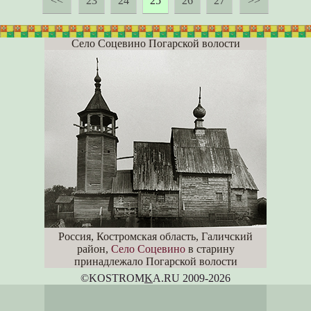
<<
23
24
25
26
27
>>
Село Соцевино Погарской волости
Россия, Костромская область, Галичский
район,
Село Соцевино
в старину
принадлежало Погарской волости
©KOSTROM
K
A.RU 2009-2026