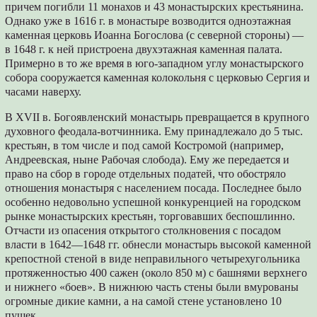
причем погибли 11 монахов и 43 монастырских крестьянина.
Однако уже в 1616 г. в монастыре возводится одноэтажная
каменная церковь Иоанна Богослова (с северной стороны) —
в 1648 г. к ней пристроена двухэтажная каменная палата.
Примерно в то же время в юго-западном углу монастырского
собора сооружается каменная колокольня с церковью Сергия и
часами наверху.
В XVII в. Богоявленский монастырь превращается в крупного
духовного феодала-вотчинника. Ему принадлежало до 5 тыс.
крестьян, в том числе и под самой Костромой (например,
Андреевская, ныне Рабочая слобода). Ему же передается и
право на сбор в городе отдельных податей, что обостряло
отношения монастыря с населением посада. Последнее было
особенно недовольно успешной конкуренцией на городском
рынке монастырских крестьян, торговавших беспошлинно.
Отчасти из опасения открытого столкновения с посадом
власти в 1642—1648 гг. обнесли монастырь высокой каменной
крепостной стеной в виде неправильного четырехугольника
протяженностью 400 сажен (около 850 м) с башнями верхнего
и нижнего «боев». В нижнюю часть стены были вмурованы
огромные дикие камни, а на самой стене установлено 10
пушек.