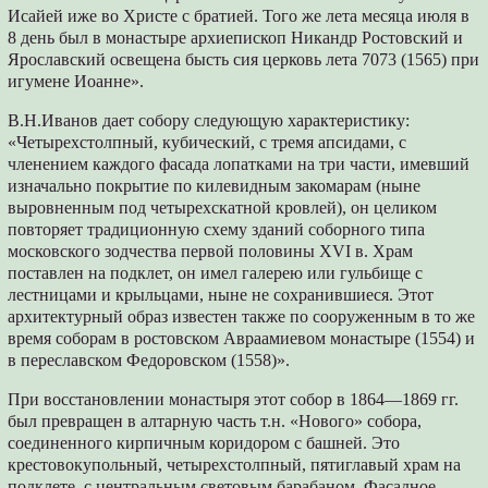
Исайей иже во Христе с братией. Того же лета месяца июля в
8 день был в монастыре архиепископ Никандр Ростовский и
Ярославский освещена бысть сия церковь лета 7073 (1565) при
игумене Иоанне».
В.Н.Иванов дает собору следующую характеристику:
«Четырехстолпный, кубический, с тремя апсидами, с
членением каждого фасада лопатками на три части, имевший
изначально покрытие по килевидным закомарам (ныне
выровненным под четырехскатной кровлей), он целиком
повторяет традиционную схему зданий соборного типа
московского зодчества первой половины XVI в. Храм
поставлен на подклет, он имел галерею или гульбище с
лестницами и крыльцами, ныне не сохранившиеся. Этот
архитектурный образ известен также по сооруженным в то же
время соборам в ростовском Авраамиевом монастыре (1554) и
в переславском Федоровском (1558)».
При восстановлении монастыря этот собор в 1864—1869 гг.
был превращен в алтарную часть т.н. «Нового» собора,
соединенного кирпичным коридором с башней. Это
крестовокупольный, четырехстолпный, пятиглавый храм на
подклете, с центральным световым барабаном. Фасадное