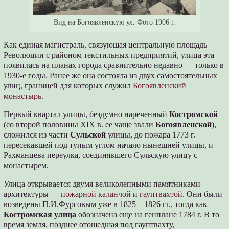
Вид на Богоявленскую ул. Фото 1906 г.
Как единая магистраль, связующая центральную площадь
Революции с районом текстильных предприятий, улица эта
появилась на планах города сравнительно недавно — только в
1930-е годы. Ранее же она состояла из двух самостоятельных
улиц, границей для которых служил
Богоявленский
монастырь
.
Первый квартал улицы, бездумно нареченный
Костромской
(со второй половины XIX в. ее чаще звали
Богоявленской
),
сложился из части
Сульской
улицы, до пожара 1773 г.
пересекавшей под тупым углом начало нынешней улицы, и
Рахманцева переулка, соединявшего Сульскую улицу с
монастырем.
Улица открывается двумя великолепными памятниками
архитектуры —
пожарной каланчой
и
гауптвахтой
. Они были
возведены П.И.Фурсовым уже в 1825—1826 гг., тогда как
Костромская улица
обозначена еще на генплане 1784 г. В то
время земля, позднее отошедшая под гауптвахту,