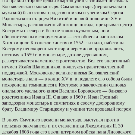
По правой стороне целый квартал улицы занимает ансамбль
Богоявленского монастыря. Сам монастырь (первоначально
мужской) был основан родственником и учеником Сергия
Радонежского старцем Никитой в первой половине XV в.
Монастырь, расположенный в конце посада, прикрывал центр
Костромы с севера и был не только культовым, но и
оборонительным сооружением — его обнесли частоколом.
Хотя хищное Казанское ханство в 1552 г. и пало, набеги на
Кострому непокоренных татар и черемисов продолжались,
поэтому в 1559 г. в монастыре, дотоле деревянном,
развертывается каменное строительство. Вел его энергичный
игумен Исайя Шапошников, пользуясь правительственной
поддержкой. Московские великие князья Богоявленский
монастырь знали — в конце XV в. в подклете его собора были
похоронены томившиеся в Костроме в заключении сыновья
опального удельного князя Василия Боровского — близкого
родственника Ивана III. Однако в 1569 г. Иван Грозный
заподозрил монастырь в симпатиях к своему двоюродному
брату Владимиру Старицкому и учинил там кровавый погром.
В эпоху Смутного времени монастырь выступал против
польских оккупантов и их ставленника Лжедмитрия II. 30
декабря 1608 года его взяли штурмом войска пана Лисовского,