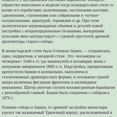
убранство выполнено в модном тогда псевдорусском стиле со
всеми его атрибутами: наличниками, настенными киотами,
сдвоенными, строенными или собранными в «пучки»
полуколонками, аркатурой, теремками и др. При этом
эклектическое нагромождение объемов и деталей новой
постройки с непропорционально большими, вычурными
куполами явно контрастирует с суровой простотой древней
архитектуры старого собора.
В монастырской стене было 6 боевых башен — сохранилась
одна, надвратная, в западной стене. Это «восьмерик на
четверике» 1640-х гг. (до машикулей) и восьмерик звона с
шатровым завершением 1860-х гг. Надстройка, превратившая
крепостную башню в колокольню, выполнена в
стилизованных древнерусских формах, в основание граней
шатра включены фигурные фронтоны и килевидные
кокошники. Шатер увенчан глухим восьмигранным барабаном
с репообразной главкой. Башня была соединена с собором в
1876 г.
Помимо собора и башни, от древней застройки монастыря
уцелел так называемый Трапезный корпус, расположенный в