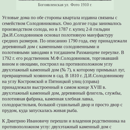
Богоявленская ул. Фото 1910 г.
Угловые дома по обе стороны квартала издавна связаны с
семейством Солодовниковых. Оно долгие годы занималось
производством солода, но в 1787 г. купец 2-й гильдии
Дм.И.Солодовников основал полотняную мануфактуру
средних размеров. По описанию 1790 года, ему принадлежали
деревянный дом с каменными солодовенными и
полотняными заводами в тогдашнем Рахманцеве переулке. В
1792 г. его родственник М.Ф.Солодовников, торговавший
вином и овощами, построил на противоположном углу
двухэтажный каменный дом (№ 7), к которому примыкал луг,
превращенный хозяином в сад. В 1810 г. Д.И.Солодовникову
на углу Костромской и Пятницкой улиц (справа)
принадлежали выстроенный в самом конце XVIII в.
двухэтажный каменный дом, деревянный флигель, службы,
полотняная фабрика, каменная хлебная лавка,
солодорастильня, большой сушильный двор и просто двор с
прудом, куда запускалась живая рыба.
К Дмитрию Ивановичу перешли и владения родственника на
противоположном углу: двухэтажный каменный дом с