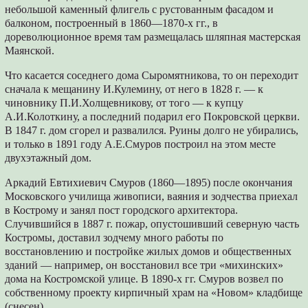
небольшой каменный флигель с рустованным фасадом и
балконом, построенный в 1860—1870-х гг., в
дореволюционное время там размещалась шляпная мастерская
Маянской.
Что касается соседнего дома Сыромятникова, то он переходит
сначала к мещанину И.Кулемину, от него в 1828 г. — к
чиновнику П.И.Холщевникову, от того — к купцу
А.И.Колоткину, а последний подарил его Покровской церкви.
В 1847 г. дом сгорел и развалился. Руины долго не убирались,
и только в 1891 году А.Е.Смуров построил на этом месте
двухэтажный дом.
Аркадий Евтихиевич Смуров (1860—1895) после окончания
Московского училища живописи, ваяния и зодчества приехал
в Кострому и занял пост городского архитектора.
Случившийся в 1887 г. пожар, опустошивший северную часть
Костромы, доставил зодчему много работы по
восстановлению и постройке жилых домов и общественных
зданий — например, он восстановил все три «михинских»
дома на Костромской улице. В 1890-х гг. Смуров возвел по
собственному проекту кирпичный храм на «Новом» кладбище
(снесен).