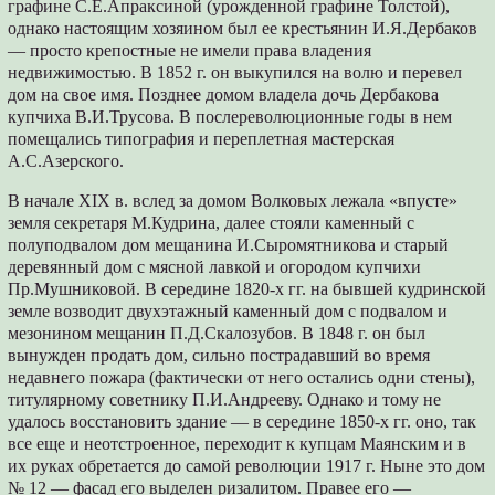
графине С.Е.Апраксиной (урожденной графине Толстой),
однако настоящим хозяином был ее крестьянин И.Я.Дербаков
— просто крепостные не имели права владения
недвижимостью. В 1852 г. он выкупился на волю и перевел
дом на свое имя. Позднее домом владела дочь Дербакова
купчиха В.И.Трусова. В послереволюционные годы в нем
помещались типография и переплетная мастерская
А.С.Азерского.
В начале XIX в. вслед за домом Волковых лежала «впусте»
земля секретаря М.Кудрина, далее стояли каменный с
полуподвалом дом мещанина И.Сыромятникова и старый
деревянный дом с мясной лавкой и огородом купчихи
Пр.Мушниковой. В середине 1820-х гг. на бывшей кудринской
земле возводит двухэтажный каменный дом с подвалом и
мезонином мещанин П.Д.Скалозубов. В 1848 г. он был
вынужден продать дом, сильно пострадавший во время
недавнего пожара (фактически от него остались одни стены),
титулярному советнику П.И.Андрееву. Однако и тому не
удалось восстановить здание — в середине 1850-х гг. оно, так
все еще и неотстроенное, переходит к купцам Маянским и в
их руках обретается до самой революции 1917 г. Ныне это дом
№ 12 — фасад его выделен ризалитом. Правее его —