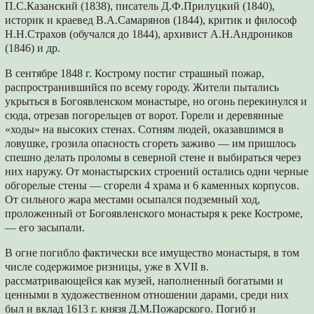
П.С.Казанский (1838), писатель Д.Ф.Прилуцкий (1840),
историк и краевед В.А.Самарянов (1844), критик и философ
Н.Н.Страхов (обучался до 1844), архивист А.Н.Андроников
(1846) и др.
В сентябре 1848 г. Кострому постиг страшный пожар,
распространившийся по всему городу. Жители пытались
укрыться в Богоявленском монастыре, но огонь перекинулся и
сюда, отрезав погорельцев от ворот. Горели и деревянные
«ходы» на высоких стенах. Сотням людей, оказавшимся в
ловушке, грозила опасность сгореть заживо — им пришлось
спешно делать проломы в северной стене и выбираться через
них наружу. От монастырских строений остались одни черные
обгорелые стены — сгорели 4 храма и 6 каменных корпусов.
От сильного жара местами осыпался подземный ход,
проложенный от Богоявленского монастыря к реке Костроме,
— его засыпали.
В огне погибло фактически все имущество монастыря, в том
числе содержимое ризницы, уже в XVII в.
рассматривающейся как музей, наполненный богатыми и
ценными в художественном отношении дарами, среди них
был и вклад 1613 г. князя Д.М.Пожарского. Погиб и