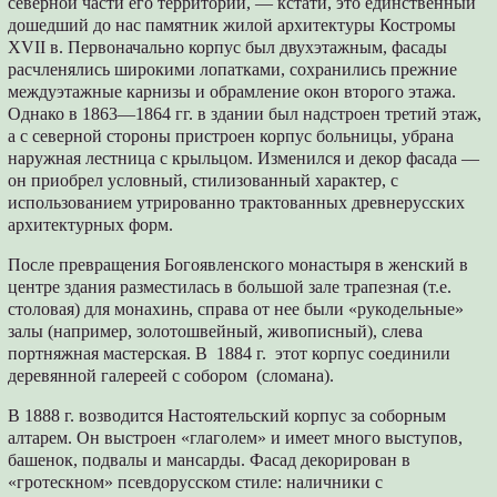
северной части его территории, — кстати, это единственный
дошедший до нас памятник жилой архитектуры Костромы
XVII в. Первоначально корпус был двухэтажным, фасады
расчленялись широкими лопатками, сохранились прежние
междуэтажные карнизы и обрамление окон второго этажа.
Однако в 1863—1864 гг. в здании был надстроен третий этаж,
а с северной стороны пристроен корпус больницы, убрана
наружная лестница с крыльцом. Изменился и декор фасада —
он приобрел условный, стилизованный характер, с
использованием утрированно трактованных древнерусских
архитектурных форм.
После превращения Богоявленского монастыря в женский в
центре здания разместилась в большой зале трапезная (т.е.
столовая) для монахинь, справа от нее были «рукодельные»
залы (например, золотошвейный, живописный), слева
портняжная мастерская. В 1884 г. этот корпус соединили
деревянной галереей с собором (сломана).
В 1888 г. возводится Настоятельский корпус за соборным
алтарем. Он выстроен «глаголем» и имеет много выступов,
башенок, подвалы и мансарды. Фасад декорирован в
«гротескном» псевдорусском стиле: наличники с