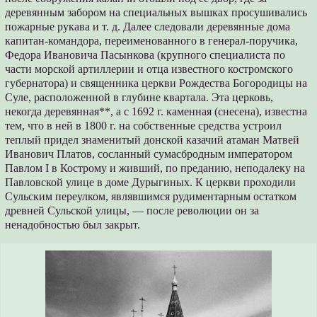
деревянным забором на специальных вышках просушивались
пожарные рукава и т. д. Далее следовали деревянные дома
капитан-командора, переименованного в генерал-поручика,
Федора Ивановича Пасынкова (крупного специалиста по
части морской артиллерии и отца известного костромского
губернатора) и священника церкви Рождества Богородицы на
Суле, расположенной в глубине квартала. Эта церковь,
некогда деревянная**, а с 1692 г. каменная (снесена), известна
тем, что в ней в 1800 г. на собственные средства устроил
теплый придел знаменитый донской казачий атаман Матвей
Иванович Платов, сосланный сумасбродным императором
Павлом I в Кострому и живший, по преданию, неподалеку на
Павловской улице в доме Дурыгиных. К церкви проходили
Сульским переулком, являвшимся рудиментарным остатком
древней Сульской улицы, — после революции он за
ненадобностью был закрыт.