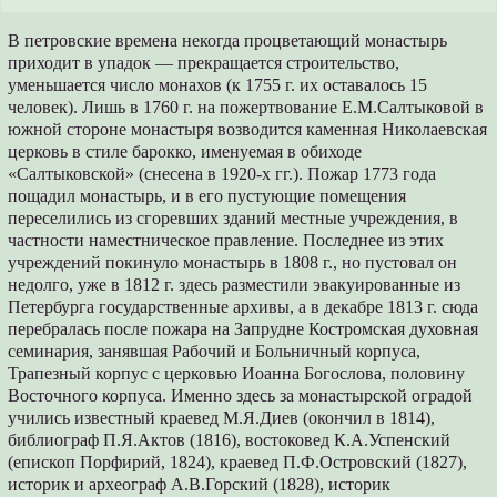
В петровские времена некогда процветающий монастырь
приходит в упадок — прекращается строительство,
уменьшается число монахов (к 1755 г. их оставалось 15
человек). Лишь в 1760 г. на пожертвование Е.М.Салтыковой в
южной стороне монастыря возводится каменная Николаевская
церковь в стиле барокко, именуемая в обиходе
«Салтыковской» (снесена в 1920-х гг.). Пожар 1773 года
пощадил монастырь, и в его пустующие помещения
переселились из сгоревших зданий местные учреждения, в
частности наместническое правление. Последнее из этих
учреждений покинуло монастырь в 1808 г., но пустовал он
недолго, уже в 1812 г. здесь разместили эвакуированные из
Петербурга государственные архивы, а в декабре 1813 г. сюда
перебралась после пожара на Запрудне Костромская духовная
семинария, занявшая Рабочий и Больничный корпуса,
Трапезный корпус с церковью Иоанна Богослова, половину
Восточного корпуса. Именно здесь за монастырской оградой
учились известный краевед М.Я.Диев (окончил в 1814),
библиограф П.Я.Актов (1816), востоковед К.А.Успенский
(епископ Порфирий, 1824), краевед П.Ф.Островский (1827),
историк и археограф А.В.Горский (1828), историк