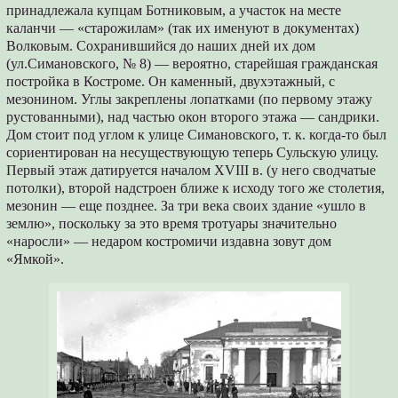
принадлежала купцам Ботниковым, а участок на месте
каланчи — «старожилам» (так их именуют в документах)
Волковым. Сохранившийся до наших дней их дом
(ул.Симановского, № 8) — вероятно, старейшая гражданская
постройка в Костроме. Он каменный, двухэтажный, с
мезонином. Углы закреплены лопатками (по первому этажу
рустованными), над частью окон второго этажа — сандрики.
Дом стоит под углом к улице Симановского, т. к. когда-то был
сориентирован на несуществующую теперь Сульскую улицу.
Первый этаж датируется началом XVIII в. (у него сводчатые
потолки), второй надстроен ближе к исходу того же столетия,
мезонин — еще позднее. За три века своих здание «ушло в
землю», поскольку за это время тротуары значительно
«наросли» — недаром костромичи издавна зовут дом
«Ямкой».