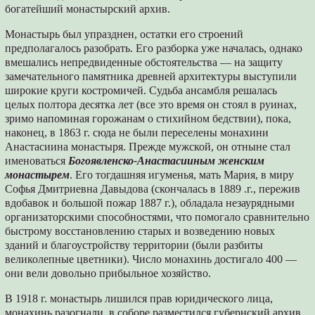
богатейший монастырский архив.
Монастырь был упразднен, остатки его строений
предполагалось разобрать. Его разборка уже началась, однако
вмешались непредвиденные обстоятельства — на защиту
замечательного памятника древней архитектуры выступили
широкие круги костромичей. Судьба ансамбля решалась
целых полтора десятка лет (все это время он стоял в руинах,
зримо напоминая горожанам о стихийном бедствии), пока,
наконец, в 1863 г. сюда не были переселены монахини
Анастасиина монастыря. Прежде мужской, он отныне стал
именоваться
Богоявленско-Анастасииным женским
монастырем
. Его тогдашняя игуменья, мать Мария, в миру
Софья Дмитриевна Давыдова (скончалась в 1889 .г., пережив
вдобавок и большой пожар 1887 г.), обладала незаурядными
организаторскими способностями, что помогало сравнительно
быстрому восстановлению старых и возведению новых
зданий и благоустройству территории (были разбиты
великолепные цветники). Число монахинь достигало 400 —
они вели довольно прибыльное хозяйство.
В 1918 г. монастырь лишился прав юридического лица,
монахинь разогнали, в соборе разместился губернский архив,