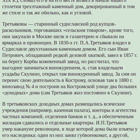
XIX в.), сломал его и на его месте возвел в начале нашего
столетия трехэтажный каменный дом, декорированный в том
же стиле и так же обильно, как и угловой.
Третьяковы — старинный судиславский род купцов-
раскольников, торговавших «сельским товаром», кроме того,
они закупали в Москве шелк и галантерею и сбывали на
ярмарках в провинции. В 1830-х гг. П.А.Третьяков владел в
Судиславле двухэтажным каменным домом. Его сын Иван
Петрович, обладавший редкой деловой хваткой, завел в 1857 г.
на берегу Корбы кожевенный завод, но рассчитал, что
выгоднее заниматься винокурением, и, став владельцем
усадьбы Скулино, открыл там винокуренный завод. За сим он
перенес свою деятельность в Кострому, основав там в 1880 г.
винозавод № 4 и построив на Костромской улице два больших
«доходных» дома (сам Третьяков жил постоянно в Скулине).
В третьяковских доходных домах размещались всяческие
учреждения (например, казенная палата), конторы и агентства
частных компаний, отделения банков и т. д., а обеспеченным
жильцам сдавались и отдельные квартиры. И.П.Третьяков
умер накануне революции, в ходе которой дома были изъяты у
его наследника: один из них занял губвоенкомат, а другой,