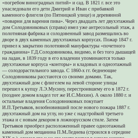
«погребом виноградных питий» и сад. В 1821 г. все это
унаследовали его дети Дмитрий и Иван с прибавкой
каменного флигеля (по Пятницкой улице) и деревянной
«поварни для варения пива». Через двадцать лет двухэтажный
дом Солодовниковых (справа) имел уже антресольный этаж, а
полотняная фабрика и солодовенный завод размещались во
дворе в двух каменных двухэтажных корпусах. Пожар 1847 г.
привел к закрытию полотняной мануфактуры «почетного
гражданина» Г.Д.Солодовникова, видимо, и без того дышащей
на ладан, в 1839 году в его владении упоминаются только
двухэтажные корпуса «конторы» и кладовых и одноэтажный
— солодорастильного завода. С 1860-х гг. беднеющие
Солодовниковы расстаются со своими домами. Так,
двухэтажный дом с флигелем на левой стороне улицы
перешел к купцу Л.Э.Мусину, перестроившему его в 1872 г.
(позднее домом владел тот же И.С.Михин). А около 1880 г. и
остальные владения Солодовниковых покупает
И.П.Третьяков, возобновивший после нового пожара 1887 г.
двухэтажный дом на углу, но уже с надстройкой третьего
этажа и с новым декором в ложнорусском стиле. Затем
Третьяков приобрел расположенный правее одноэтажный
каменный дом мещанина П.М.Леднева (строился в середине