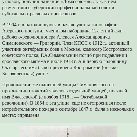
угловой, получил название «Дома союзов», т. к. в нем
разместились губернский профессиональный совет и
губотделы отраслевых профсоюзов.
В 1904 г. в находившуюся в начале улицы типографию
Азерского поступил учеником наборщика 12-летний сын
рабочего-революционера Алексея Александровича
Симановского — Григорий. Член КПСС с 1912 г., активный
участник октябрьских боев в Москве, комиссар Костромского
советского полка, Г.А.Симановский погиб при подавлении
ярославского мятежа в июле 1918 г. А в первую годовщину
Октября его имя было присвоено Костромской (она же
Богоявленская) улице.
Продолжение же нынешней улицы Симановского на
протяжении столетий являлось отдельной улицей, носящей
имя Власьевской (с ноября 1918 г. — Октябрьской
революции). В 1854 г. эта улица, еще не отстроенная после
истребительного пожара в сентябре 1847 г., была в нескольких
местах спрямлена.