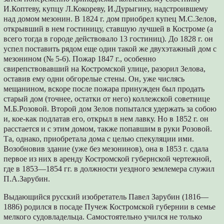
И.Коптеву, купцу Л.Кокореву, И.Дурыгину, надстроившему
над домом мезонин. В 1824 г. дом приобрел купец М.С.Зелов,
открывший в нем гостиницу, ставшую лучшей в Костроме (а
всего тогда в городе действовало 13 гостиниц). До 1828 г. он
успел поставить рядом еще один такой же двухэтажный дом с
мезонином (№ 5-6). Пожар 1847 г., особенно
свирепствовавший на Костромской улице, разорил Зелова,
оставив ему одни обгорелые стены. Он, уже числясь
мещанином, вскоре после пожара принужден был продать
старый дом (точнее, остатки от него) коллежской советнице
М.Б.Розовой. Второй дом Зелов попытался удержать за собою
и, кое-как подлатав его, открыл в нем лавку. Но в 1852 г. он
расстается и с этим домом, также попавшим в руки Розовой.
Та, однако, приобретала дома с целью спекуляции ими.
Возобновив здание (уже без мезонинов), она в 1853 г. сдала
первое из них в аренду Костромской губернской чертежной,
где в 1853—1854 гг. в должности уездного землемера служил
П.А.Зарубин.
Выдающийся русский изобретатель Павел Зарубин (1816—
1886) родился в посаде Пучеж Костромской губернии в семье
мелкого судовладельца. Самостоятельно учился не только