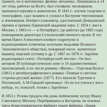
грамоте, но и математике, физике, механике. Лишившись в 14
лет отца, работал на Волге, был столяром, часовщиком,
занимался науками и живописью. В 1843 г., изучив геодезию и
топографию, сдал экзамен и служил в Костроме чертежником
и землемером. Изобрел планиметр, удостоенный Демидовской
премии и премии Парижской академии наук. С 1854 г. жил в
Москве, с 1863-го — в Петербурге, где работал (до 1883 года)
помощником директора Сельскохозяйственного музея. В это
время Павел Алексеевич изобрел гидропульт и
водоподъемник (отмечены золотыми медалями Вольного
Экономического общества), пожарный насос, жатвенную
машину, морской путемер и др. С 1867 по 1878 гг. Зарубин
редактировал газету «Петербургский листок». Он был
автором 30 публицистических книг и 16 художественных
произведений, в их числе романы «Жизнь», «Торговая Волга»
(1861) и автобиографического романа «Темные и светлые
стороны русской жизни» (1877). Его хвалили Тургенев и
Писемский, А.М.Горький признавал: «Если я и учился у кого-
нибудь, то, пожалуй, только у Зарубина».
В 1853 г. Розова продала оба дома любимскому купцу Ивану
Савеловичу Михину. Перебравшись в Кострому, он основал
здесь бумагопрядильную фабрику (ныне фабрика «Знамя