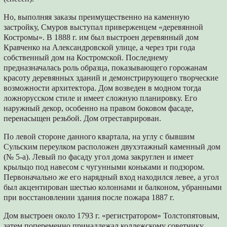
Но, выполняя заказы преимущественно на каменную
застройку, Смуров выступал приверженцем «деревянной
Костромы». В 1888 г. им был выстроен деревянный дом
Кравченко на Александровской улице, а через три года
собственный дом на Костромской. Последнему
предназначалась роль образца, показывающего горожанам
красоту деревянных зданий и демонстрирующего творческие
возможности архитектора. Дом возведен в модном тогда
ложнорусском стиле и имеет сложную планировку. Его
наружный декор, особенно на правом боковом фасаде,
перенасыщен резьбой. Дом отреставрирован.
По левой стороне данного квартала, на углу с бывшим
Сульским переулком расположен двухэтажный каменный дом
(№ 5-а). Левый по фасаду угол дома закруглен и имеет
крыльцо под навесом с чугунными коньками и подзором.
Первоначально же его нарядный вход находился левее, а угол
был акцентирован шестью колоннами и балконом, убранными
при восстановлении здания после пожара 1887 г.
Дом выстроен около 1793 г. «регистратором» Толстопятовым,
затем попеременно принадлежал коллежскому советнику