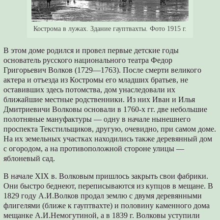
Кострома в лужах. Здание гауптвахты. Фото 1915 г.
В этом доме родился и провел первые детские годы
основатель русского национального театра Федор
Григорьевич Волков (1729—1763). После смерти великого
актера и отъезда из Костромы его младших братьев, не
оставивших здесь потомства, дом унаследовали их
ближайшие местные родственники. Из них Иван и Илья
Дмитриевичи Волковы основали в 1760-х гг. две небольшие
полотняные мануфактуры — одну в начале нынешнего
проспекта Текстильщиков, другую, очевидно, при самом доме.
На их земельных участках находились также деревянный дом
с огородом, а на противоположной стороне улицы —
яблоневый сад.
В начале XIX в. Волковым пришлось закрыть свои фабрики.
Они быстро беднеют, переписываются из купцов в мещане. В
1829 году А.И.Волков продал землю с двумя деревянными
флигелями (ближе к гауптвахте) и половину каменного дома
мещанке А.И.Немогутиной, а в 1839 г. Волковы уступили