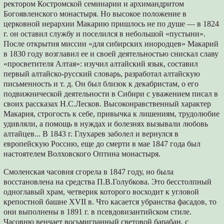
ректором Костромской семинарии и архимандритом
Богоявленского монастыря. Но высокое положение в
церковной иерархии Макарию пришлось не по душе — в 1824
г. он оставил службу и поселился в небольшой «пустыни».
После открытия миссии «для сибирских инородцев» Макарий
в 1830 году возглавил ее и своей деятельностью снискал славу
«просветителя Алтая»: изучил алтайский язык, составил
первый алтайско-русский словарь, разработал алтайскую
письменность и т. д. Он был близок к декабристам, о его
подвижнической деятельности в Сибири с уважением писал в
своих рассказах Н.С.Лесков. Высоконравственный характер
Макария, строгость к себе, привычка к лишениям, трудолюбие
удивляли, а помощь в нуждах и болезнях вызывали любовь
алтайцев... В 1843 г. Глухарев заболел и вернулся в
европейскую Россию, еще до смерти в мае 1847 года был
настоятелем Волховского Оптина монастыря.
Смоленская часовня сгорела в 1847 году, но была
восстановлена на средства П.В.Голубкова. Это бесстолпный
одноглавый храм, четверик которого восходит к угловой
крепостной башне XVII в. Что касается убранства фасадов, то
они выполнены в 1891 г. в псевдовизантийском стиле.
Часовню венчает восьмигранный световой барабан, с