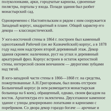
полуколонками, арки, городчатые карнизы, сдвоенные
пилястры, порталы у входа. Позади здания был разбит
монастырский сад.
Одновременно с Настоятельским и рядом с ним сооружается
Западный корпус, квадратный в плане. Общий характер его
декора — классицистический.
У юго-восточной стены в 1864 г. построен был каменный
одноэтажный Рабочий (он же Казначейский) корпус, а в 1878
году над ним надстроен второй деревянный этаж. Декор
здания скромен: наличники, руст на углах и деревянный
аркатурный фриз. Корпус встроен в остаток крепостной
стены, интересной своим венчанием — двурогими зубцами
над тягой.
В юго-западной части стены в 1866—1868 гг. на средства,
пожертвованные А.Н.Григоровым, был вновь отстроен
Больничный корпус (в нем размещается монастырская
больница на 6 коек), обращенный, однако, своим фасадом на
восток. Архитектура его эклектична. Двухэтажное каменное
здание с улицы декорировано лопатками и карнизами с
поребриком. Со двора декор гораздо богаче — арочные и