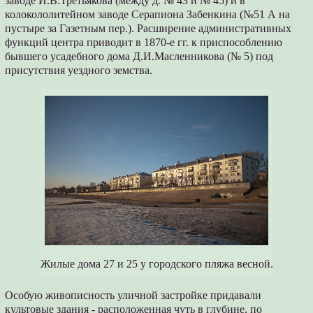
заводе И.В.Третьякова (между д. № 43 и № 45) и в
колокололитейном заводе Серапиона Забенкина (№51 А на
пустыре за Газетным пер.). Расширение административных
функций центра приводит в 1870-е гг. к приспособлению
бывшего усадебного дома Д.И.Масленникова (№ 5) под
присутствия уездного земства.
Жилые дома 27 и 25 у городского пляжа весной.
Особую живописность уличной застройке придавали
культовые здания - расположенная чуть в глубине, по