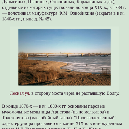
Дурыгиных, Пыпиных, Стоюниных, Коржавиных и др.),
отдельные из которых существовали до конца XIX в.; в 1789 г.
— полотняная мануфактура Ф.М. Ознобихина (закрыта в нач.
1840-х гг., ныне д. № 45).
Лесная ул.
в сторону моста через не растаявшую Волгу.
В конце 1870-х — нач. 1880-х гг. основаны паровые
мукомольные мельницы Аристова (ныне мельзавод) и
Толстопятова (маслобойный завод). "Производственный"
характер улицы проявляется в конце XIX в. в винокуренном