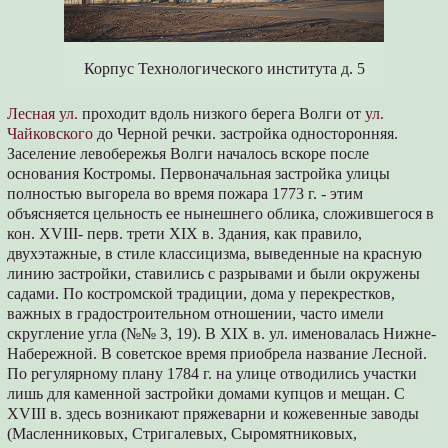
Корпус Технологического института д. 5
Лесная ул.
проходит вдоль низкого берега Волги от
ул.
Чайковского
до Черной речки. застройка односторонняя.
Заселение левобережья Волги началось вскоре после
основания Костромы. Первоначальная застройка улицы
полностью выгорела во время пожара 1773 г. - этим
объясняется цельность ее нынешнего облика, сложившегося в
кон. XVIII- перв. трети XIX в. Здания, как правило,
двухэтажные, в стиле классицизма, выведенные на красную
линию застройки, ставились с разрывами и были окружены
садами. По костромской традиции, дома у перекрестков,
важных в градостроительном отношении, часто имели
скругление угла (№№ 3, 19). В XIX в. ул. именовалась Нижне-
Набережной. В советское время приобрела название Лесной.
По регулярному плану 1784 г. на улице отводились участки
лишь для каменной застройки домами купцов и мещан. С
XVIII в. здесь возникают пряжеварни и кожевенные заводы
(Масленниковых, Стригалевых, Сыромятниковых,