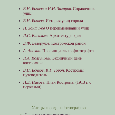
В.Н. Бочков и И.Н. Захаров.
Справочник
улиц
В.Н. Бочков.
История улиц города
Н. Зонтиков
О переименовании улиц
Л.С. Васильев.
Архитектура края
Д.Ф. Белоруков.
Костромской район
А. Анохин.
Провинциальная фотография
Л.А. Колгушкин.
Будничный день
костромича
В.Н. Бочков, К.Г. Тороп.
Кострома:
путеводитель
П.Е. Навоев.
План Костромы (1913 г. с
церквями)
Улицы города на фотографиях
×
C высоты птичьего полета