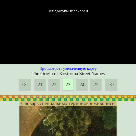
Просмотреть увеличенную карту
The Origin of Kostroma Street Names
<<
21
22
23
24
25
>>
Словарь специальных терминов в живописи