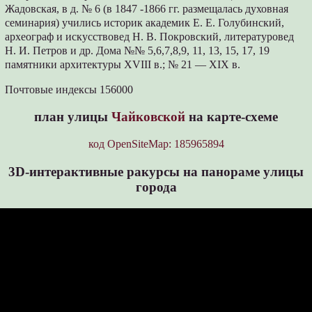
Жадовская, в д. № 6 (в 1847 -1866 гг. размещалась духовная
семинария) учились историк академик Е. Е. Голубинский,
археограф и искусствовед Н. В. Покровский, литературовед
Н. И. Петров и др. Дома №№ 5,6,7,8,9, 11, 13, 15, 17, 19
памятники архитектуры XVIII в.; № 21 — XIX в.
Почтовые индексы 156000
план улицы
Чайковской
на карте-схеме
код OpenSiteMap: 185965894
3D-интерактивные ракурсы на панораме улицы
города