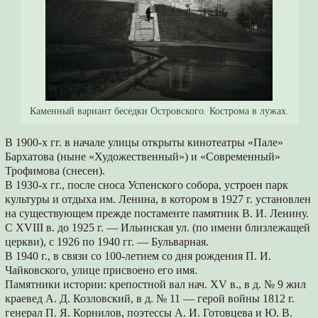
Каменный вариант беседки Островского. Кострома в лужах.
В 1900-х гг. в начале улицы открыты кинотеатры «Пале»
Бархатова (ныне «Художественный») и «Современный»
Трофимова (снесен).
В 1930-х гг., после сноса Успенского собора, устроен парк
культуры и отдыха им. Ленина, в котором в 1927 г. установлен
на существующем прежде постаменте памятник В. И. Ленину.
С XVIII в. до 1925 г. — Ильинская ул. (по имени близлежащей
церкви), с 1926 по 1940 гг. — Бульварная.
В 1940 г., в связи со 100-летием со дня рождения П. И.
Чайковского, улице присвоено его имя.
Памятники истории: крепостной вал нач. XV в., в д. № 9 жил
краевед А. Д. Козловский, в д. № 11 — герой войны 1812 г.
генерал П. Я. Корнилов, поэтессы А. И. Готовцева и Ю. В.