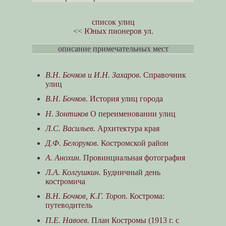
список улиц
<<
Юных пионеров ул.
описание примечательных мест
В.Н. Бочков и И.Н. Захаров.
Справочник
улиц
В.Н. Бочков.
История улиц города
Н. Зонтиков
О переименовании улиц
Л.С. Васильев.
Архитектура края
Д.Ф. Белоруков.
Костромской район
А. Анохин.
Провинциальная фотография
Л.А. Колгушкин.
Будничный день
костромича
В.Н. Бочков, К.Г. Тороп.
Кострома:
путеводитель
П.Е. Навоев.
План Костромы (1913 г. с