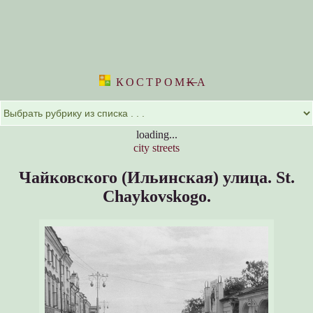
КОСТРОМ
K
А
loading...
city streets
Чайковского (Ильинская) улица.
St.
Chaykovskogo.