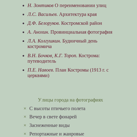
Н. Зонтиков
О переименовании улиц
Л.С. Васильев.
Архитектура края
Д.Ф. Белоруков.
Костромской район
А. Анохин.
Провинциальная фотография
Л.А. Колгушкин.
Будничный день
костромича
В.Н. Бочков, К.Г. Тороп.
Кострома:
путеводитель
П.Е. Навоев.
План Костромы (1913 г. с
церквями)
Улицы города на фотографиях
×
C высоты птичьего полета
×
Вечер в свете фонарей
×
Заснеженные виды
×
Репортажные и жанровые