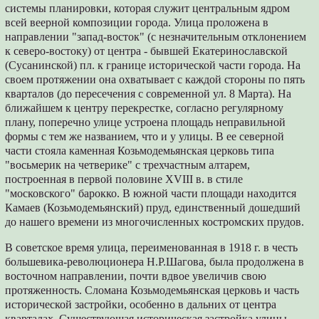
системы планировки, которая служит центральным ядром
всей веерной композиции города. Улица проложена в
направлении "запад-восток" (с незначительным отклонением
к северо-востоку) от центра - бывшей Екатеринославской
(Сусанинской) пл. к границе исторической части города. На
своем протяжении она охватывает с каждой стороны по пять
кварталов (до пересечения с современной ул. 8 Марта). На
ближайшем к центру перекрестке, согласно регулярному
плану, поперечно улице устроена площадь неправильной
формы с тем же названием, что и у улицы. В ее северной
части стояла каменная Козьмодемьянская церковь типа
"восьмерик на четверике" с трехчастным алтарем,
построенная в первой половине XVIII в. в стиле
"московского" барокко. В южной части площади находится
Камаев (Козьмодемьянский) пруд, единственный дошедший
до нашего времени из многочисленных костромских прудов.
В советское время улица, переименованная в 1918 г. в честь
большевика-революционера Н.Р.Шагова, была продолжена в
восточном направлении, почти вдвое увеличив свою
протяженность. Сломана Козьмодемьянская церковь и часть
исторической застройки, особенно в дальних от центра
кварталах. Существующая историческая застройка улицы