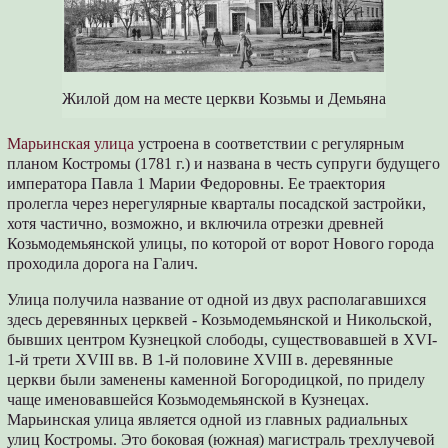
Жилой дом на месте церкви Козьмы и Демьяна
Марьинская улица
устроена в соответствии с регулярным
планом Костромы (1781 г.) и названа в честь супруги будущего
императора Павла 1 Марии Федоровны. Ее траектория
пролегла через нерегулярные кварталы посадской застройки,
хотя частично, возможно, и включила отрезки древней
Козьмодемьянской улицы, по которой от ворот Нового города
проходила дорога на Галич.
Улица получила название от одной из двух располагавшихся
здесь деревянных церквей - Козьмодемьянской и Никольской,
бывших центром Кузнецкой слободы, существовавшей в XVI-
1-й трети XVIII вв. В 1-й половине XVIII в. деревянные
церкви были заменены каменной Богородицкой, по приделу
чаще именовавшейся Козьмодемьянской в Кузнецах.
Марьинская улица является одной из главных радиальных
улиц Костромы. Это боковая (южная) магистраль трехлучевой