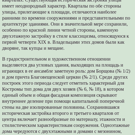
имеет неоднородный характер. Кварталы по обе стороны
улицы, прилегающие к площади, отличаются наиболее
ранними по времени сооружениями и представительными по
архитектуре зданиями. Они в значительной мере сохранили,
особенно по красной линии четной стороны, каменную
двухэтажную застройку в стиле классицизма, относящуюся к
первой четверти XIX в. Владельцами этих домов были как
дворяне, так купцы и мещане.
В градостроительном и художественном отношении
выделяются два угловых здания, выходящих на площадь и
играющих в ее ансамбле заметную роль: дом Борщова (№ 1/2)
и дом причта Благовещенской церкви (№ 2/1). Среди других
построек этого периода следует отметить характерный для
Костромы тип дома для двух хозяев (№ 6, № 18), в котором
единый объем и общая фасадная композиция скрывают
внутреннее деление при помощи капитальной поперечной
стены на две изолированные половины. Сохранившаяся
историческая застройка второго и третьего кварталов от
центра включает разнообразные по материалу, этажности и
стилистическим характеристикам сооружения. Одноэтажные
дома чередуются с двухэтажными и домами с мезонином,