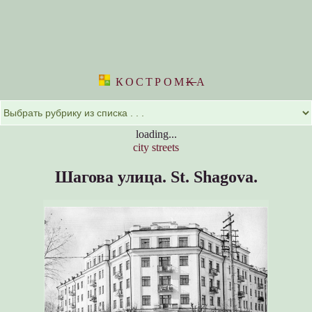
КОСТРОМ
K
А
loading...
city streets
Шагова улица.
St. Shagova.