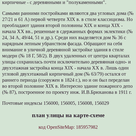
кирпичные - с деревянными и "полукаменными".
Самыми ранними постройками являются два угловых дома (№
27/21 и 61 А) первой четверти XIX в. в стиле классицизма. Но
преобладают здания второй половины XIX и конца XIX -
начала ХХ вв., решенные в сдержанных формах эклектики (№
24, 34 А, 49/44, 51 и др.). Среди них выделяется дом № 36 с
нарядным лепным убранством фасада. Обращают на себя
внимание в уличной деревянной застройке здания в стиле
модерн (№ 18 Г, 58/2). В двух удаленных от центра кварталах
улицы сохранилась почти исключительно деревянная одно- и
двухэтажная застройка конца XIX - начала ХХ в. Лишь один
угловой двухэтажный кирпичный дом (№ 63/79) остался от
раннего периода (сооружен в 1824 г.), но и он был переделан
во второй половине XIX в. Интересно здание пожарного депо
(№ 87), построенное по проекту инж. И.В.Брюханова в 1911 г.
Почтовые индексы 156000, 156005, 156008, 156029
план улицы на карте-схеме
код OpenSiteMap: 185957982