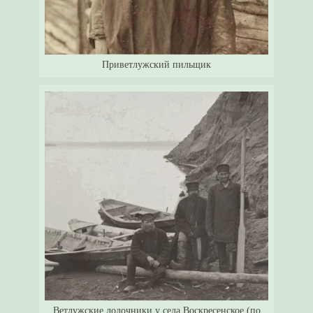
Приветлужский пильщик
Ветлужские лодочники у села Воскресенское (по