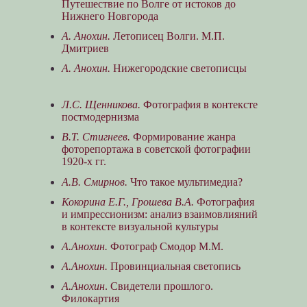
Путешествие по Волге от истоков до
Нижнего Новгорода
А. Анохин.
Летописец Волги. М.П.
Дмитриев
А. Анохин.
Нижегородские светописцы
Л.С. Щенникова.
Фотография в контексте
постмодернизма
В.Т. Стигнеев.
Формирование жанра
фоторепортажа в советской фотографии
1920-х гг.
А.В. Смирнов.
Что такое мультимедиа?
Кокорина Е.Г., Грошева В.А.
Фотография
и импрессионизм: анализ взаимовлияний
в контексте визуальной культуры
А.Анохин.
Фотограф Смодор М.М.
А.Анохин.
Провинциальная светопись
А.Анохин
. Свидетели прошлого.
Филокартия