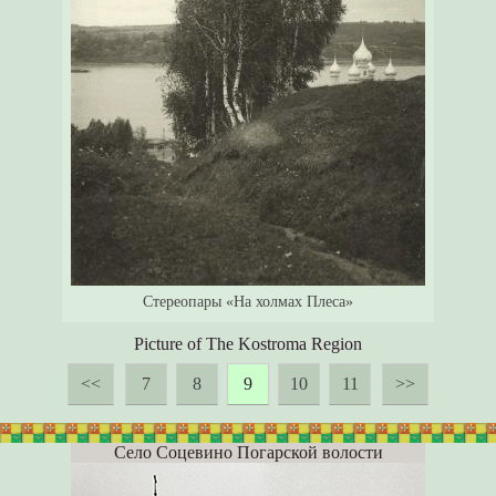
Стереопары «На холмах Плеса»
Picture of The Kostroma Region
<<
7
8
9
10
11
>>
Село Соцевино Погарской волости