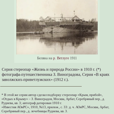
Беляна на
р. Ветлуге
1911
Серия стереопар «Жизнь и природа России» в 1910 г. (*)
фотографа-путешественника З. Виноградова, Серия «В краях
заволжских-приветлужских» (1912 г.).
* В этой же серии автор сделал подборку стереопар «Крым, прибой»,
«Отдых в Крыму» – З. Виноградов, Москва, Арбат, Серебряный пер., д.
Руднева, кв. 3; автограф датирован 1910 г.
«Известия АОиРС», 1910, №13, прилож., с. 33: д. ч. АОиРС, Москва, Арбат,
Серебряный пер., д. лечебницы Руднева, кв. 3.