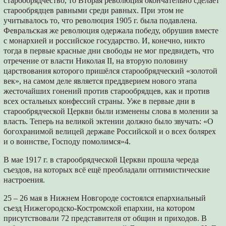
старообрядчество, то Вторая революция окончательно сделает
старообрядцев равными среди равных. При этом не
учитывалось то, что революция 1905 г. была подавлена.
Февральская же революция одержала победу, обрушив вместе
с монархией и российское государство. И, конечно, никто
тогда в первые красные дни свободы не мог предвидеть, что
отречение от власти Николая II, на вторую половину
царствования которого пришёлся старообрядческий «золотой
век», на самом деле является преддверием нового этапа
жесточайших гонений против старообрядцев, как и против
всех остальных конфессий страны. Уже в первые дни в
старообрядческой Церкви были изменены слова в молении за
власть. Теперь на великой эктении должно было звучать: «О
богохранимой велицей державе Российской и о всех болярех
и о воинстве, Господу помолимся»4.
В мае 1917 г. в старообрядческой Церкви прошла череда
съездов, на которых всё ещё преобладали оптимистические
настроения.
25 – 26 мая в Нижнем Новгороде состоялся епархиальный
съезд Нижегородско-Костромской епархии, на котором
присутствовали 72 представителя от общин и приходов. В