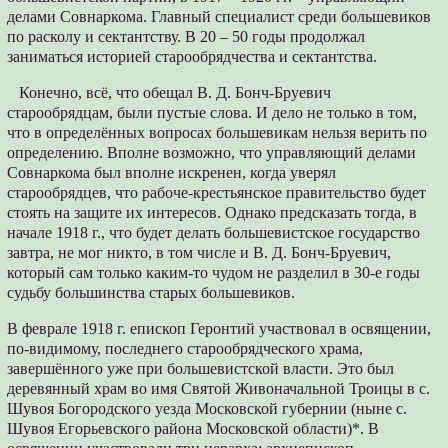
делами Совнаркома. Главный специалист среди большевиков
по расколу и сектантству. В 20 – 50 годы продолжал
заниматься историей старообрядчества и сектантства.
Конечно, всё, что обещал В. Д. Бонч-Бруевич
старообрядцам, были пустые слова. И дело не только в том,
что в определённых вопросах большевикам нельзя верить по
определению. Вполне возможно, что управляющий делами
Совнаркома был вполне искренен, когда уверял
старообрядцев, что рабоче-крестьянское правительство будет
стоять на защите их интересов. Однако предсказать тогда, в
начале 1918 г., что будет делать большевистское государство
завтра, не мог никто, в том числе и В. Д. Бонч-Бруевич,
который сам только каким-то чудом не разделил в 30-е годы
судьбу большинства старых большевиков.
В феврале 1918 г. епископ Геронтий участвовал в освящении,
по-видимому, последнего старообрядческого храма,
завершённого уже при большевистской власти. Это был
деревянный храм во имя Святой Живоначальной Троицы в с.
Шувоя Богородского уезда Московской губернии (ныне с.
Шувоя Егорьевского района Московской области)*. В