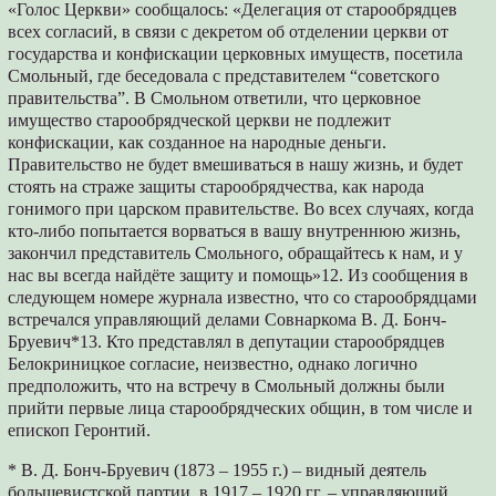
«Голос Церкви» сообщалось: «Делегация от старообрядцев
всех согласий, в связи с декретом об отделении церкви от
государства и конфискации церковных имуществ, посетила
Смольный, где беседовала с представителем “советского
правительства”. В Смольном ответили, что церковное
имущество старообрядческой церкви не подлежит
конфискации, как созданное на народные деньги.
Правительство не будет вмешиваться в нашу жизнь, и будет
стоять на страже защиты старообрядчества, как народа
гонимого при царском правительстве. Во всех случаях, когда
кто-либо попытается ворваться в вашу внутреннюю жизнь,
закончил представитель Смольного, обращайтесь к нам, и у
нас вы всегда найдёте защиту и помощь»12. Из сообщения в
следующем номере журнала известно, что со старообрядцами
встречался управляющий делами Совнаркома В. Д. Бонч-
Бруевич*13. Кто представлял в депутации старообрядцев
Белокриницкое согласие, неизвестно, однако логично
предположить, что на встречу в Смольный должны были
прийти первые лица старообрядческих общин, в том числе и
епископ Геронтий.
* В. Д. Бонч-Бруевич (1873 – 1955 г.) – видный деятель
большевистской партии, в 1917 – 1920 гг. – управляющий