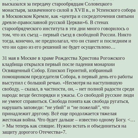
высказался за передачу старообрядцам Соловецкого
монастыря, захваченного силой в XVII в., и Успенского собора
в Московском Кремле, как «центра и сосредоточения святыни
древле-православной русской Церкви»6. В стенах
старообрядческого института в эти дни много говорилось о
том, что их съезд – первый съезд в свободной России. Никто
тогда, конечно, не предполагал, что он станет и последним и
что ни одно из его решений не будет осуществлено…
31 мая в Москве в храме Рождества Христова Рогожского
кладбища открылся первый после падения монархии
Освященный Собор. Епископ Геронтий, избранный
помощником председателя Собора, в первый день его работы
выступил с большой речью. «Несмотря на наступившую
свободу, – сказал, в частности, он, – нет полной радости среди
народа: везде беспорядки и ужасы. Со свободой русские люди
не умеют справиться. Свобода понята как свобода ругаться,
нарушать заповеди: “не убий” и “не пожелай”, что
принадлежит другому. Всё еще продолжается тяжелая
жестокая война. Что будет дальше – известно одному Богу. <…
> Мы теперь как спящие. Нужно встать и объединиться на
защиту дорогого Отечества»7.