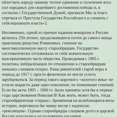
облегчить народу нашему тесное единение и сплочение всех
сил народных для скорейшего достижения победы и, в
согласии с Государственной Думой, признали Мы за благо
отречься от Престола Государства Российского и сложить с
себя верховную власть»2.
Несомненно, одной из причин падения монархии в России
являлось 250-летнее, продолжавшееся почти до самого конца
правления династии Романовых, гонение на
многомиллионную массу старообрядцев. Государство
систематически отталкивало от себя значительную
консервативную часть общества. Проводимая с 1905 г.
политика либерализации по отношению к старообрядцам
началась слишком поздно. Раны ревнителей старой веры в
период до 1917 г. просто физически не могли успеть
зарубцеваться. За период такого короткого «золотого века» не
успело вырасти даже одно поколение, не помнившее гонений.
Если бы акты 1905 – 1906 гг. были приняты хотя бы в первые
годы царствования Николая II! Как знать, может быть, тогда
старообрядческая «гирька», брошенная на колеблющиеся весы
истории, перетянула бы чашку весов с надписью
«революция». Однако старообрядцы слишком долго в царской
России находились на положении пасынков.