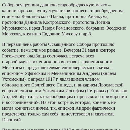
Собор осуществил давнюю старообрядческую мечту –
канонизировал группу мучеников раннего старообрядчества:
епископа Коломенского Павла, протопопа Аввакума,
протопопа Даниила Костромского, протопопа Логина
Муромского, иерея Лазаря Романовского, боярыню Феодосию
Морозову, княгиню Евдокию Урусову и др.8.
В первый день работы Освященного Собора произошло
событие, немыслимое раньше. Вечером 31 мая в конторе
Рогожского кладбища состоялась встреча всех
старообрядческих епископов во главе с архиепископом
Мелетием с представителями единоверческого съезда –
епископом Уфимским и Мензелинским Андреем (князем
Ухтомским), с апреля 1917 г. являвшимся членом
обновленного Святейшего Синода, и викарием Ярославской
епархии епископом Угличским Иосифом (Петровых). Епископ
Андрей обратился к старообрядцам с призывом о примирении
и воссоединении9. На этой встрече, которая, конечно, не
могла кончиться ничем, т.к. епископ Андрей фактически
представлял только сам себя, присутствовал и святитель
Геронтий.