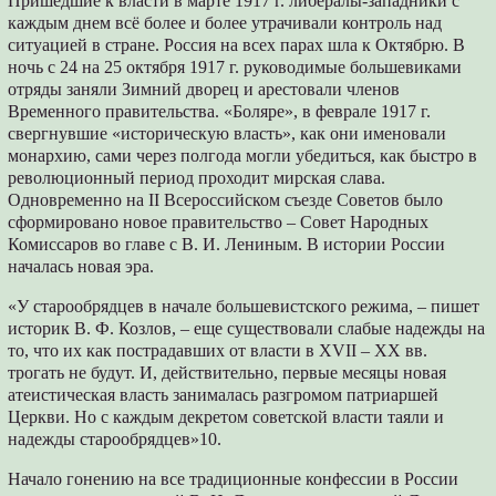
Пришедшие к власти в марте 1917 г. либералы-западники с
каждым днем всё более и более утрачивали контроль над
ситуацией в стране. Россия на всех парах шла к Октябрю. В
ночь с 24 на 25 октября 1917 г. руководимые большевиками
отряды заняли Зимний дворец и арестовали членов
Временного правительства. «Боляре», в феврале 1917 г.
свергнувшие «историческую власть», как они именовали
монархию, сами через полгода могли убедиться, как быстро в
революционный период проходит мирская слава.
Одновременно на II Всероссийском съезде Советов было
сформировано новое правительство – Совет Народных
Комиссаров во главе с В. И. Лениным. В истории России
началась новая эра.
«У старообрядцев в начале большевистского режима, – пишет
историк В. Ф. Козлов, – еще существовали слабые надежды на
то, что их как пострадавших от власти в XVII – XX вв.
трогать не будут. И, действительно, первые месяцы новая
атеистическая власть занималась разгромом патриаршей
Церкви. Но с каждым декретом советской власти таяли и
надежды старообрядцев»10.
Начало гонению на все традиционные конфессии в России