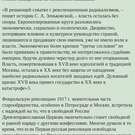
«В решающей схватке с революционным радикализмом, –
пишет историк С. А. Зеньковский, – власть осталась без
опоры. Европеизированные круги разложились
экономически, социально и политически. Дворянство,
потерявшее влияние и культурное руководство страной,
лишившееся и продавшее свои имения, уже не имело воли к
власти. Экономически более крепкое “третье сословие” не
было привязано к правительству, не интересовалось судьбами
империи, будучи духовно чересчур долго от нее оторванным.
Власть, пожертвовавшая в XVII веке идеологией и традицией
Москвы, осталась в XX веке без защиты от нападения
наиболее радикальных носителей западных идей. Духовный
кризис XVII века привел государство в XX веке к
катастрофе»3.
Февральскую революцию 1917 г. значительная часть
старообрядчества, особенно в Петрограде и Москве, встретила
с надеждой на то, что в свободной России
Древлеправославная Церковь окончательно станет свободной
и равной наряду с другими конфессиями. Многие думали в то
время, что если Первая русская революция освободила