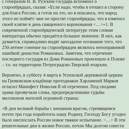
с генералом Н. В. Рузским государь вспомнил о
старообрядцах, сказав: «Если надо, чтобы я отошел в сторону
для блага России, я готов на это, но я опасаюсь, что народ
этого не поймёт: мне не простят старообрядцы, что я изменил
своей клятве в день священного коронования <…>»1. В
современной старообрядческой литературе этим словам
императора обычно придаётся большое значение. В них, как
думается, справедливо видят запоздалое осознание того, что
250-летнее гонение на старообрядцев являлось непоправимой
ошибкой династии Романовых. Заметим, что отречение
последнего государя из Дома Романовых произошло в Пскове
– т.е. на территории Петроградско-Тверской епархии.
Вероятно, в субботу 4 марта в Успенской деревянной церкви
на Громовском кладбище протодиакон Харлампий Марков
огласил Манифест Николая II об отречении. Под сводами
храма прозвучали слова, предопределившие судьбы
миллионов жителей огромной страны:
«В дни великой борьбы с внешним врагом, стремящимся
почти три года поработить нашу Родину, Господу Богу угодно
было ниспослать России новое тяжкое испытание. <…> В эти
решительные дни в жизни России, почли Мы долгом совести