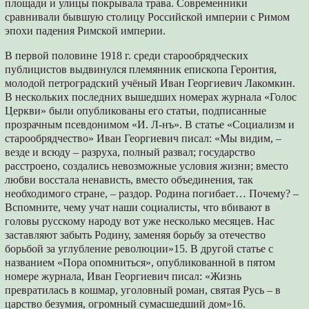
площади и улицы покрывала трава. Современники
сравнивали бывшую столицу Российской империи с Римом
эпохи падения Римской империи.
В первой половине 1918 г. среди старообрядческих
публицистов выдвинулся племянник епископа Геронтия,
молодой петроградский учёный Иван Георгиевич Лакомкин.
В нескольких последних вышедших номерах журнала «Голос
Церкви» были опубликованы его статьи, подписанные
прозрачным псевдонимом «И. Л-нъ». В статье «Социализм и
старообрядчество» Иван Георгиевич писал: «Мы видим, –
везде и всюду – разруха, полный развал; государство
расстроено, создались невозможные условия жизни; вместо
любви восстала ненависть, вместо объединения, так
необходимого стране, – раздор. Родина погибает… Почему? –
Вспомните, чему учат наши социалисты, что вбивают в
головы русскому народу вот уже несколько месяцев. Нас
заставляют забыть Родину, заменяя борьбу за отечество
борьбой за углубление революции»15. В другой статье с
названием «Пора опомниться», опубликованной в пятом
номере журнала, Иван Георгиевич писал: «Жизнь
превратилась в кошмар, уголовный роман, святая Русь – в
царство безумия, огромный сумасшедший дом»16.