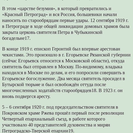
В этом «царстве безумия», в который превратились и
«Красный Петроград» и вся Россия, большевики начали
наносить по старообрядцам первые удары. 12 сентября 1919 г.
в Петрограде в ходе общей ликвидации домовых храмов была
закрыта церковь святителя Петра в Чубыкинской
богадельне17.
В конце 1919 г. епископ Геронтий был впервые арестован
чекистами. Это произошло в г. Егорьевске Рязанской губернии
(сейчас Егорьевск относится к Московской области), откуда
святитель был отправлен в Москву. По-видимому, владыка
находился в Москве по делам, и его попросили совершить в
Егорьевске богослужение. Два месяца святитель просидел в
Бутырской тюрьме и был освобождён оттуда после
многочисленных ходатайств старообрядцев18. В 1923 г. он
вновь подвергся аресту.
5 – 6 сентября 1920 г. под председательством святителя в
Покровском храме Ржева прошёл первый после революции
Четвертый епархиальный съезд, в работе которого
участвовало 40 представителей духовенства и мирян
Петроградско-Тверской епархии19.