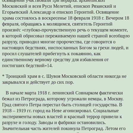
освящении участвовали три иерарха: архиепископ
Московский и всея Руси Мелетий, епископ Рязанский и
Егорьевский Александр и епископ Геронтий. Освящение
храма состоялось в воскресенье 18 февраля 1918 г. Вечером 18
февраля, обращаясь к молящимся, святитель Геронтий
произнёс «глубоко-прочувственную речь о текущем моменте,
в которой обрисовал переживаемую нашей страной всеобщую
разруху, приводил многие пророчества, где говорится о
настоящих бедствиях, ниспосланных Богом за грехи людей, и
просил слушателей прибегнуть к покаянию, как
единственному верному средству для избавления от
постигших бедствий»14.
* Троицкий храм в с. Шувоя Московской области никогда не
закрывался и действует до сих пор.
В начале марта 1918 г. ленинский Совнарком фактически
бежал из Петрограда, которому угрожали немцы, в Москву.
Град святого Петра перестал быть столицей государства. В
1918 – 1919 гг. город на Неве агонизировал. Социальные
эксперименты новых властей и красный террор привели к
разрухе и голоду. Заводы и фабрики остановились.
Значительная часть жителей покинула Петроград. Летом его