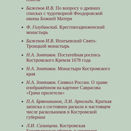
Баженов И.В.
По вопросу о древних
списках с чудотворной Феодоровской
иконы Божией Матери
Ф. Голубинский.
Крестовоздвиженский
монастырь
Баженов И.В.
Ипатьевский Свято-
Троицкий монастырь
Н.А. Зонтиков.
Постатейная роспись
Костромского Кремля 1678 года
Н.А. Зонтиков.
Монастыри Костромского
края
Н.А. Зонтиков.
Символ России. О храме
изображённом на картине Саврасова
«Грачи прилетели»
П.А. Брянчанинов, Л.И. Арнольди.
Краткая
записка о состоянии раскола и настоящем
числе раскольников в Костромской
губернии
Л.И. Сизинцева.
Костромская
Богоявленская обитель и игумения