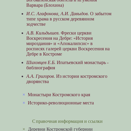
Варвара (Блохина)
И.С. Агафонова, А.И. Давыдов.
О забытом
типе храма в русском деревянном
зодчестве
А.В. Кильдышев.
Фрески церкви
Воскресения на Дебре: «История
мироздания» и «Апокалипсис» в
росписях галерей церкви Воскресения на
Дебре в Костроме
Шиховцев Е.Б.
Ипатьевский монастырь -
библиография
А.А. Григоров.
Из истории костромского
дворянства
×
Монастыри Костромского края
×
Историко-революционные места
Справочная информация и ссылки
×
Деревни Костромской губернии