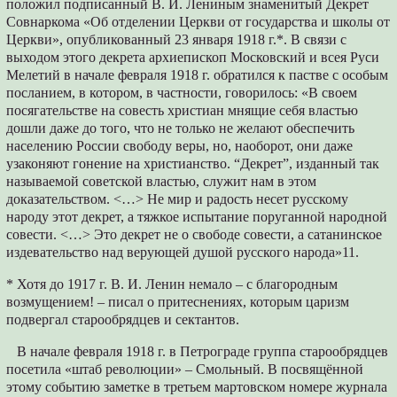
положил подписанный В. И. Лениным знаменитый Декрет
Совнаркома «Об отделении Церкви от государства и школы от
Церкви», опубликованный 23 января 1918 г.*. В связи с
выходом этого декрета архиепископ Московский и всея Руси
Мелетий в начале февраля 1918 г. обратился к пастве с особым
посланием, в котором, в частности, говорилось: «В своем
посягательстве на совесть христиан мнящие себя властью
дошли даже до того, что не только не желают обеспечить
населению России свободу веры, но, наоборот, они даже
узаконяют гонение на христианство. “Декрет”, изданный так
называемой советской властью, служит нам в этом
доказательством. <…> Не мир и радость несет русскому
народу этот декрет, а тяжкое испытание поруганной народной
совести. <…> Это декрет не о свободе совести, а сатанинское
издевательство над верующей душой русского народа»11.
* Хотя до 1917 г. В. И. Ленин немало – с благородным
возмущением! – писал о притеснениях, которым царизм
подвергал старообрядцев и сектантов.
В начале февраля 1918 г. в Петрограде группа старообрядцев
посетила «штаб революции» – Смольный. В посвящённой
этому событию заметке в третьем мартовском номере журнала