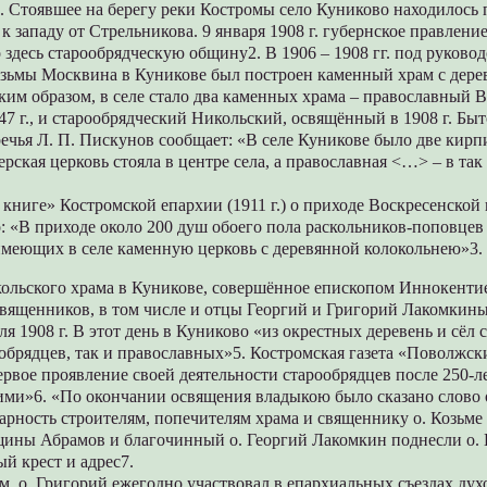
. Стоявшее на берегу реки Костромы село Куниково находилось
 к западу от Стрельникова. 9 января 1908 г. губернское правлен
 здесь старообрядческую общину2. В 1906 – 1908 гг. под руково
озьмы Москвина в Куникове был построен каменный храм с дер
ким образом, в селе стало два каменных храма – православный 
7 г., и старообрядческий Никольский, освящённый в 1908 г. Бы
ечья Л. П. Пискунов сообщает: «В селе Куникове было две кирп
ерская церковь стояла в центре села, а православная <…> – в та
книге» Костромской епархии (1911 г.) о приходе Воскресенской 
: «В приходе около 200 душ обоего пола раскольников-поповцев
имеющих в селе каменную церковь с деревянной колокольнею»3.
ьского храма в Куникове, совершённое епископом Иннокентие
вященников, в том числе и отцы Георгий и Григорий Лакомкины,
ля 1908 г. В этот день в Куниково «из окрестных деревень и сёл 
ообрядцев, так и православных»5. Костромская газета «Поволжс
ервое проявление своей деятельности старообрядцев после 250-ле
ими»6. «По окончании освящения владыкою было сказано слово 
арность строителям, попечителям храма и священнику о. Козьм
щины Абрамов и благочинный о. Георгий Лакомкин поднесли о. 
й крест и адрес7.
, о. Григорий ежегодно участвовал в епархиальных съездах дух