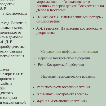
мироздания» и «Апокалипсис» в
городской
росписях галерей церкви Воскресения на
8. В
Дебре в Костроме
 – в Костромском
Шиховцев Е.Б.
Ипатьевский монастырь -
библиография
съезд. Вероятно,
хиальные съезды
А.А. Григоров.
Из истории костромского
 приезжало от
дворянства
ись в домовой
ба Д. В.
арообрядчества.
ически бывшая
Справочная информация и ссылки
ческой общины.
×
Деревни Костромской губернии
×
Реки Костромской губернии
 Съезд
ноября 1906 г.
Научные периодические издания
арности и
лужбы в
Религиозно-философские чтения
орий
ядческих
Альманах «Костромская земля»
го матерью –
Журнал «Романовские чтения»
 и епархиальной