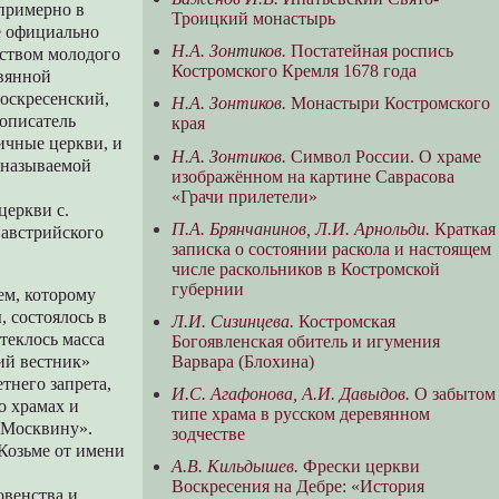
 примерно в
Троицкий монастырь
ие официально
Н.А. Зонтиков.
Постатейная роспись
дством молодого
Костромского Кремля 1678 года
евянной
Воскресенский,
Н.А. Зонтиков.
Монастыри Костромского
тописатель
края
ичные церкви, и
Н.А. Зонтиков.
Символ России. О храме
к называемой
изображённом на картине Саврасова
«Грачи прилетели»
церкви с.
П.А. Брянчанинов, Л.И. Арнольди.
Краткая
 австрийского
записка о состоянии раскола и настоящем
числе раскольников в Костромской
губернии
м, которому
 состоялось в
Л.И. Сизинцева.
Костромская
стеклось масса
Богоявленская обитель и игумения
Варвара (Блохина)
кий вестник»
тнего запрета,
И.С. Агафонова, А.И. Давыдов.
О забытом
о храмах и
типе храма в русском деревянном
е Москвину».
зодчестве
Козьме от имени
А.В. Кильдышев.
Фрески церкви
Воскресения на Дебре: «История
овенства и