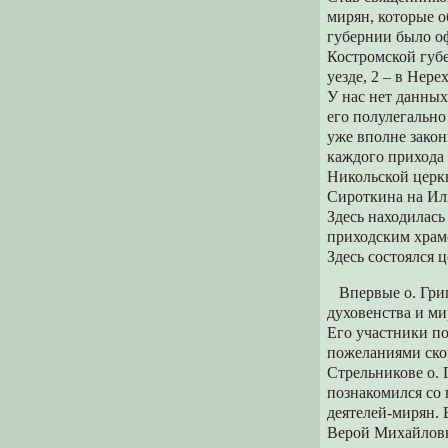
мирян, которые 
губернии было о
Костромской губе
уезде, 2 – в Нере
У нас нет данных
его полулегально 
уже вполне зако
каждого прихода
Никольской церкв
Сироткина на Ил
Здесь находилась
приходским храм
Здесь состоялся 
Впервые о. Григо
духовенства и ми
Его участники п
пожеланиями ско
Стрельникове о. 
познакомился со
деятелей-мирян. 
Верой Михайловн