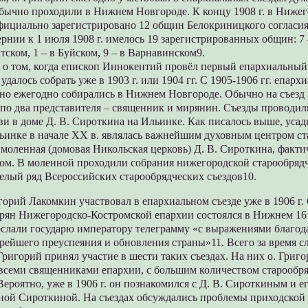
обычно проходили в Нижнем Новгороде. К концу 1908 г. в Ниже
фициально зарегистрировано 12 общин Белокриницкого согласия
рнии к 1 июля 1908 г. имелось 19 зарегистрированных общин: 7
хтском, 1 – в Буйском, 9 – в Варнавинском9.
 о том, когда епископ Иннокентий провёл первый епархиальный 
удалось собрать уже в 1903 г. или 1904 гг. С 1905-1906 гг. епар
нно ежегодно собирались в Нижнем Новгороде. Обычно на съезд
 по два представителя – священник и мирянин. Съезды проводил
и в доме Д. В. Сироткина на Ильинке. Как писалось выше, усадь
ьинке в начале XX в. являлась важнейшим духовным центром ст
 моленная (домовая Никольская церковь) Д. В. Сироткина, факт
ом. В моленной проходили собрания нижегородской старообряд
целый ряд Всероссийских старообрядческих съездов10.
рий Лакомкин участвовал в епархиальном съезде уже в 1906 г.
рян Нижегородско-Костромской епархии состоялся в Нижнем 16 
ослали государю императору телеграмму «с выражениями благод
рейшего преуспеяния и обновления страны»11. Всего за время с
Григорий принял участие в шести таких съездах. На них о. Григ
 всеми священниками епархии, с большим количеством старообр
Вероятно, уже в 1906 г. он познакомился с Д. В. Сироткиным и е
ой Сироткиной. На съездах обсуждались проблемы приходской