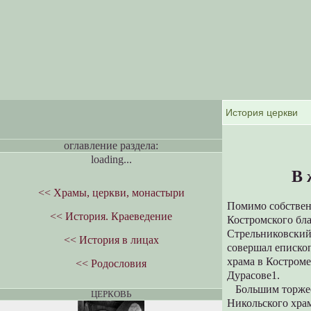
оглавление раздела:
loading...
В 
<< Храмы, церкви, монастыри
Помимо собствен
<< История. Краеведение
Костромского бла
Стрельниковский
<< История в лицах
совершал еписко
храма в Костроме
<< Родословия
Дурасове1.
Большим торжест
ЦЕРКОВЬ
Никольского храм