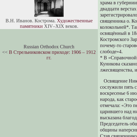
храма в губернии
двадцати верстах
зарегистрировало
В.Н. Иванов. Кострома.
Художественные
священника о. К
памятники
XIV–XIX веков.
колокольней*. Та
освящённый в 184
Костромского Зар
почему-то старов
Russian Orthodox Church
слободе»4.
<<
В Стрельниковском приходе: 1906 – 1912
гг.
* В «Справочной 
Куникова сказано
лжесвященства, 
Освящение Никол
сослужили пять с
воскресенье 6 ию
народа, как стар
отмечала: «Это п
царившего над н
высказана благод
Председатель об
общины наперсны
Став священником