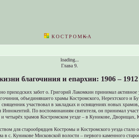
КОСТРОМ
K
А
loading...
Глава 9.
жизни благочиния и епархии: 1906 – 1912 
но приходских забот о. Григорий Лакомкин принимал активное у
гочиния, объединявшего храмы Костромского, Нерехтского и Бу
 священник участвовал в закладках и освящениях новых храмов,
п Иннокентий. По воспоминаниям святителя, он принимал участ
 и четырёх храмов Костромском уезде – в Куникове, Дворищах, 
вом для старообрядцев Костромы и Костромского уезда стало 
а в с. Куникове Мисковской волости – первого каменного старо