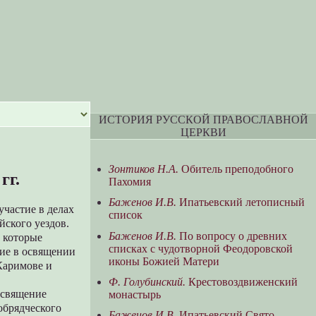
ИСТОРИЯ РУССКОЙ ПРАВОСЛАВНОЙ
ЦЕРКВИ
Зонтиков Н.А.
Обитель преподобного
гг.
Пахомия
Баженов И.В.
Ипатьевский летописный
частие в делах
список
йского уездов.
Баженов И.В.
По вопросу о древних
 которые
списках с чудотворной Феодоровской
ие в освящении
иконы Божией Матери
Каримове и
Ф. Голубинский.
Крестовоздвиженский
освящение
монастырь
обрядческого
Баженов И.В.
Ипатьевский Свято-