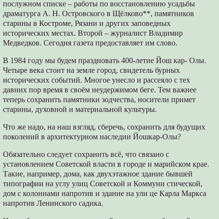
послужном списке – работы по восстановлению усадьбы
драматурга А. Н. Островского в Щёлково**, памятников
старины в Костроме, Рязани и других заповедных
исторических местах. Второй – журналист Владимир
Медведков. Сегодня газета предоставляет им слово.
В 1984 году мы будем праздновать 400-летие Йош кар- Олы.
Четыре века стоит на земле город, свидетель бурных
исторических событий. Многое унесло и рассеяло с тех
давних пор время в своём неудержимом беге. Тем важнее
теперь сохранить памятники зодчества, носители примет
старины, духовной и материальной культуры.
Что же надо, на наш взгляд, сберечь, сохранить для будущих
поколений в архитектурном наследии Йошкар-Олы?
Обязательно следует сохранить всё, что связано с
установлением Советской власти в городе и марийском крае.
Такие, например, дома, как двухэтажное здание бывшей
типографии на углу улиц Советской и Коммуни стической,
дом с колоннами напротив и здание на ули це Карла Маркса
напротив Ленинского садика.