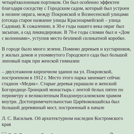
четырёхколонным портиком. Он был особенно эффектен
благодаря соседству с Городским садом, который был устроен
в низине оврага, между Покровской и Вознесенской улицами
(отсюда старое название улицы Красноармейской – улица
Садовая). К сожалению, в 30-е годы нашего века овраг был
засыпан, а сад ликвидирован. В 70-е годы сломан был и «Дом
с колоннами», уступив место безликой силикатной коробке.
В городе было много зелени. Помимо деревьев и кустарников,
у жилых домов и упомянутого Городского сада был большой
липовый парк при женской гимназии
– двухэтажном кирпичном здании на ул. Покровской,
построенном в 1912 г. Место этого парка занимает сейчас
стадион «Медик». Старые деревья украшали и женский
Богородице-Троицкий монастырь с лентой белых пятен по
периметру и великолепным Входоиерусалимским храмом
внутри. Достопримечательностью Царёвококшайска был
большой деревянный мост, построенный в начале
Л. С. Васильев. Об архитектурном наследии Костромского
края