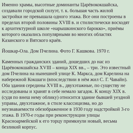
Именно храмы, высотные доминанты Царёвококшайска,
создавали городской силуэт, т. к. большая часть жилой
застройки не превышала одного этажа. Все они построены в
пределах второй половины XVIII в. и стилистически восходят
к архитектурной школе «нарышкинского барокко», приёмы
которого оказались популярными во многих областях
Казанского и Вятского краёв.
Йошкар-Ола. Дом Пчелина. Фото Г. Кашкова. 1970 г.
Каменных гражданских зданий, дошедших до нас из
Царёвококшайска XVIII – конца XIX вв., – три. Это известный
дом Пчелина на нынешней улице К. Маркса, дом Карелина на
набережной Кокшаги (впоследствии в нём жил С. Г. Чавайн).
Оба здания середины XVIII в., двухэтажные, по существу не
исследованы и хранят в себе немало загадок. К концу XIX в.
(судя по внеш нему облику) относится здание бывшей уездной
управы, двухэтажное, в стиле классицизма, но до
неузнаваемости обезображенное в 1930 году надстройкой 3-го
этажа. В 1970-е годы при реконструкции улицы
Красноармейской к его торцу примкнули новый, весьма
безликий корпус.