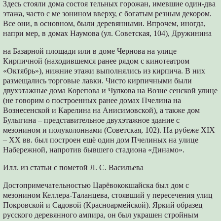
Здесь стояли дома состоя тельных горожан, имевшие один-два
этажа, часто с ме зонином вверху, с богатым резным декором.
Все они, в основном, были деревянными. Впрочем, иногда,
напри мер, в домах Наумова (ул. Советская, 104), Дружинина
на Базарной площади или в доме Чернова на улице
Кирпичной (находившемся ранее рядом с кинотеатром
«Октябрь»), нижние этажи выполнялись из кирпича. В них
размещались торговые лавки. Чисто кирпичными были
двухэтажные дома Корепова и Чулкова на Возне сенской улице
(не говорим о построенных ранее домах Пчелина на
Вознесенской и Карелина на Анисимовской), а также дом
Булыгина – представительное двухэтажное здание с
мезонином и полуколоннами (Советская, 102). На рубеже ХIХ
– XX вв. был построен ещё один дом Пчелиных на улице
Набережной, напротив бывшего стадиона «Динамо».
Илл. из статьи с пометой Л. С. Васильева
Достопримечательностью Царёвококшайска был дом с
мезонином Келлера-Таланцева, стоявший у пересечения улиц
Покровской и Садовой (Красноармейской). Яркий образец
русского деревянного ампира, он был украшен стройным