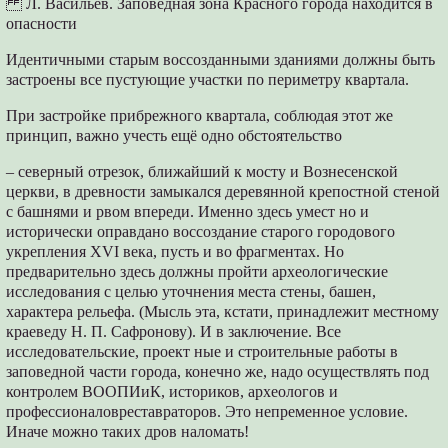
Л. Васильев. Заповедная зона Красного города находится в
опасности
Идентичными старым воссозданными зданиями должны быть
застроены все пустующие участки по периметру квартала.
При застройке прибрежного квартала, соблюдая этот же
принцип, важно учесть ещё одно обстоятельство
– северный отрезок, ближайший к мосту и Вознесенской
церкви, в древности замыкался деревянной крепостной стеной
с башнями и рвом впереди. Именно здесь умест но и
исторически оправдано воссоздание старого городового
укрепления XVI века, пусть и во фрагментах. Но
предварительно здесь должны пройти археологические
исследования с целью уточнения места стены, башен,
характера рельефа. (Мысль эта, кстати, принадлежит местному
краеведу Н. П. Сафронову). И в заключение. Все
исследовательские, проект ные и строительные работы в
заповедной части города, конечно же, надо осуществлять под
контролем ВООПИиК, историков, археологов и
профессионаловреставраторов. Это непременное условие.
Иначе можно таких дров наломать!