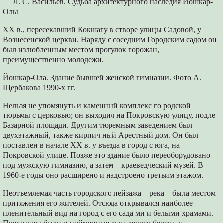
Л. С. Васильев. Судьба архитектурного наследия Йошкар-
Олы
XX в., пересекавший Кокшагу в створе улицы Садовой, у
Вознесенской церкви. Наряду с соседним Городским садом он
был излюбленным местом прогулок горожан,
преимущественно молодежи.
Йошкар-Ола. Здание бывшей женской гимназии. Фото А.
Щербакова 1990-х гг.
Нельзя не упомянуть и каменный комплекс го родской
тюрьмы с церковью; он выходил на Покровскую улицу, подле
Базарной площади. Другим тюремным заведением был
двухэтажный, также кирпич ный Арестный дом. Он был
поставлен в начале XX в. у въезда в город с юга, на
Покровской улице. Позже это здание было переоборудовано
под мужскую гимназию, а затем – краеведческий музей. В
1960-е годы оно расширено и надстроено третьим этажом.
Неотъемлемая часть городского пейзажа – река – была местом
притяжения его жителей. Отсюда открывался наиболее
пленительный вид на город с его сада ми и белыми храмами.
Прекрасны были и пойменные луга левого берега, с