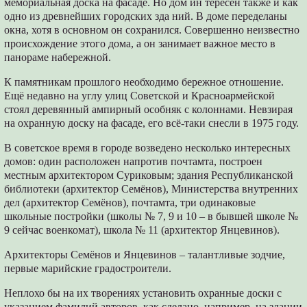
мемориальная доска на фасаде. Но дом ин тересен также и как
одно из древнейших городских зда ний. В доме переделаны
окна, хотя в основном он сохранился. Совершенно неизвестно
происхождение этого дома, а он занимает важное место в
панораме набережной.
К памятникам прошлого необходимо бережное отношение.
Ещё недавно на углу улиц Советской и Красноармейской
стоял деревянный ампирный особняк с колоннами. Невзирая
на охранную доску на фасаде, его всё-таки снесли в 1975 году.
В советское время в городе возведено несколько интересных
домов: один расположен напротив почтамта, построен
местным архитектором Суриковым; здания Республиканской
библиотеки (архитектор Семёнов), Министерства внутренних
дел (архитектор Семёнов), почтамта, три одинаковые
школьные постройки (школы № 7, 9 и 10 – в бывшей школе №
9 сейчас военкомат), школа № 11 (архитектор Янцевинов).
Архитекторы Семёнов и Янцевинов – талантливые зодчие,
первые марийские градостроители.
Неплохо бы на их творениях установить охранные доски с
указанием фамилий авторов, как сделано, например, на здании