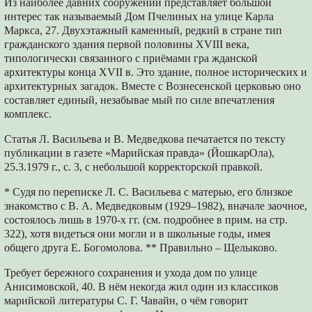
Из наиболее давних сооружений представляет большой
интерес так называемый Дом Пчелиных на улице Карла
Маркса, 27. Двухэтажный каменный, редкий в стране тип
гражданского здания первой половины XVIII века,
типологически связанного с приёмами гра жданской
архитектуры конца XVII в. Это здание, полное исторических и
архитектурных загадок. Вместе с Вознесенской церковью оно
составляет единый, незабывае мый по силе впечатления
комплекс.
Статья Л. Васильева и В. Медведкова печатается по тексту
публикации в газете «Марийская правда» (ЙошкарОла),
25.3.1979 г., с. 3, с небольшой корректорской правкой.
* Судя по переписке Л. С. Васильева с матерью, его близкое
знакомство с В. А. Медведковым (1929–1982), вначале заочное,
состоялось лишь в 1970-х гг. (см. подробнее в прим. на стр.
322), хотя видеться они могли и в школьные годы, имея
общего друга Е. Богомолова. ** Правильно – Щелыково.
Требует бережного сохранения и ухода дом по улице
Анисимовской, 40. В нём некогда жил один из классиков
марийской литературы С. Г. Чавайн, о чём говорит