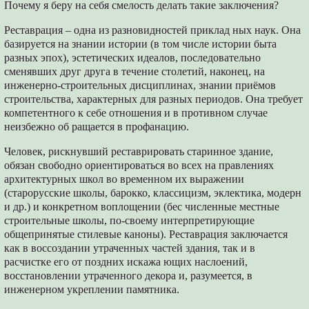
Почему я беру на себя смелость делать такие заключения?
Реставрация – одна из разновидностей приклад ных наук. Она
базируется на знании истории (в том числе истории быта
разных эпох), эстетических идеалов, последовательно
сменявших друг друга в течение столетий, наконец, на
инженерно-строительных дисциплинах, знании приёмов
строительства, характерных для разных периодов. Она требует
компетентного к себе отношения и в противном случае
неизбежно об ращается в профанацию.
Человек, рискнувший реставрировать старинное здание,
обязан свободно ориентироваться во всех на правлениях
архитектурных школ во временном их выражении
(старорусские школы, барокко, классицизм, эклектика, модерн
и др.) и конкретном воплощении (бес численные местные
строительные школы, по-своему интерпретирующие
общепринятые стилевые каноны). Реставрация заключается
как в воссоздании утраченных частей здания, так и в
расчистке его от поздних искажа ющих наслоений,
восстановлении утраченного декора и, разумеется, в
инженерном укреплении памятника.