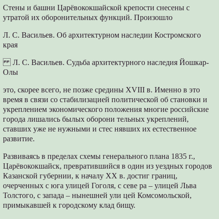
Стены и башни Царёвококшайской крепости снесены с
утратой их оборонительных функций. Произошло
Л. С. Васильев. Об архитектурном наследии Костромского
края
Л. С. Васильев. Судьба архитектурного наследия Йошкар-
Олы
это, скорее всего, не позже средины XVIII в. Именно в это
время в связи со стабилизацией политической об становки и
укреплением экономического положения многие российские
города лишались былых оборони тельных укреплений,
ставших уже не нужными и стес нявших их естественное
развитие.
Развиваясь в пределах схемы генерального плана 1835 г.,
Царёвококшайск, превратившийся в один из уездных городов
Казанской губернии, к началу XX в. достиг границ,
очерченных с юга улицей Гоголя, с севе ра – улицей Льва
Толстого, с запада – нынешней ули цей Комсомольской,
примыкавшей к городскому клад бищу.