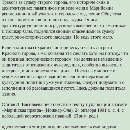
Тревога за судьбу старого города, его историче ских и
архитектурных памятников привела меня в Марийский
реставрационный участок и городское отделение Общества
охраны памятников истории и культуры. Описал
архитектурную ценность ряда вновь выявлен ных памятников
г. Йошкар-Олы, поделился своими опасениями за судьбу
культурно-исторического наследия. Но ведь этого мало.
Если мы хотим сохранить историческую часть ста рого
Красного города, а мы обязаны это сделать хотя бы потому, что
он признан историческим городом, мы должны немедленно
защититься от вторжения чужерод ных, особенно высотных
построек, в исторические кварталы. Поскольку многие из
художественно старых зданий вследствие неразумной
культурной политики уже уничтожены, следует подумать и о
заполнении об разовавшихся пустот. Здесь должны появиться
здания,
Статья Л. Васильева печатается по тексту публикации в газете
«Марийская правда» (Йошкар-Ола), 24 октября 1991 г., с. 4, с
небольшой корректорской правкой. (Прим. ред.)
идентичные исчезнувшим, но снабжённые всеми видами