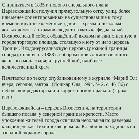
С принятием в 1835 г. нового генерального плана
Царёвококшайск получил прямоугольную сетку улиц, более
или менее ориентированных на существовавшие к тому
времени крупные каменные здания – храмы и несколько
жилых домов. Из храмов следует назвать ка федральный
Воскресенский собор, обращённый входом на единственную в
городе торговую площадь, стоявшую к югу от него церковь
Троицы, Входоиерусалимскую церковь (у южной границы
города), ставшую в 1888 г. собором вновь организованного
женского монастыря; и крупнейший, наиболее
величественный храм
Печатается по тексту, опубликованному в журнале «Марий Эл:
вчера, сегодня, завтра» (Йошкар-Ола, 1994, № 2, с. 46–56) с
небольшой редакторской и корректорской правкой. (Прим.
ред.)
Царёвококшайска – церковь Вознесения, на территории
бывшего посада, у северной границы крепости. Место
упокоения жителей города освящала небольшая по размерам
кладбищенская Тихвинская церковь. Кладбище находилось на
западной окраине города.