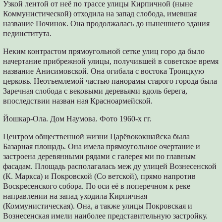
Узкой лентой от неё по трассе улицы Кирпичной (ныне
Коммунистической) отходила на запад слобода, имевшая
название Починок. Она продолжалась до нынешнего здания
пединститута.
Неким контрастом прямоугольной сетке улиц горо да было
начертание прибрежной улицы, получившей в советское время
название Анисимовской. Она огибала с востока Троицкую
церковь. Неотъемлемой частью панорамы старого города была
Заречная слобода с вековыми деревьями вдоль берега,
впоследствии назван ная Красноармейской.
Йошкар-Ола. Дом Наумова. Фото 1960-х гг.
Центром общественной жизни Царёвококшайска была
Базарная площадь. Она имела прямоугольное очертание и
застроена деревянными рядами с галерея ми по главным
фасадам. Площадь располагалась меж ду улицей Вознесенской
(К. Маркса) и Покровской (Со ветской), прямо напротив
Воскресенского собора. По оси её в поперечном к реке
направлении на запад уходила Кирпичная
(Коммунистическая). Она, а также улицы Покровская и
Вознесенская имели наиболее представительную застройку.