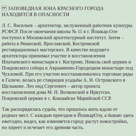
ЗАПОВЕДНАЯ ЗОНА КРАСНОГО ГОРОДА
НАХОДИТСЯ В ОПАСНОСТИ
Л. С. Васильев – архитектор, заслуженный работник культуры
РСФСР. После окончания школы № 11 в г. Йошкар-Оле
поступил в Московский архитектурный институт. Затем –
работа в Рязанской, Ярославской, Костромской
реставрационных мастерских. В качестве ведущего
архитектора принимал участие в восстановлении
Ипатьевского монастыря в г. Костроме, Николь ской церкви и
Покровского собора в Авраамиево-Городецком монастыре под
Чухломой. При его участии восстанавливались торговые ряды
в Галиче, велась ре ставрация усадьбы А. Н. Островского в
Щелыкове. Лео нид Сергеевич – автор проекта
восстановления дома М. Н. Волконской в Иркутске,
Покровской церкви в с. Кокшайске Марийской ССР.
Так распорядилась судьба, что пришлось жить вдали от
родных мест. С каждым приездом в ЙошкарОлу, а бываю здесь
ежегодно, видел, как изменяется город: растут новостройки,
но хиреет и исчезает его древняя часть.