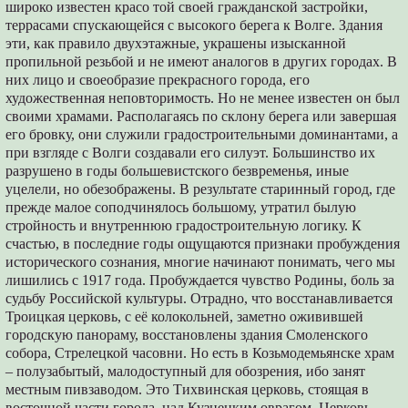
широко известен красо той своей гражданской застройки,
террасами спускающейся с высокого берега к Волге. Здания
эти, как правило двухэтажные, украшены изысканной
пропильной резьбой и не имеют аналогов в других городах. В
них лицо и своеобразие прекрасного города, его
художественная неповторимость. Но не менее известен он был
своими храмами. Располагаясь по склону берега или завершая
его бровку, они служили градостроительными доминантами, а
при взгляде с Волги создавали его силуэт. Большинство их
разрушено в годы большевистского безвременья, иные
уцелели, но обезображены. В результате старинный город, где
прежде малое соподчинялось большому, утратил былую
стройность и внутреннюю градостроительную логику. К
счастью, в последние годы ощущаются признаки пробуждения
исторического сознания, многие начинают понимать, чего мы
лишились с 1917 года. Пробуждается чувство Родины, боль за
судьбу Российской культуры. Отрадно, что восстанавливается
Троицкая церковь, с её колокольней, заметно оживившей
городскую панораму, восстановлены здания Смоленского
собора, Стрелецкой часовни. Но есть в Козьмодемьянске храм
– полузабытый, малодоступный для обозрения, ибо занят
местным пивзаводом. Это Тихвинская церковь, стоящая в
восточной части города, над Кузнецким оврагом. Церковь,