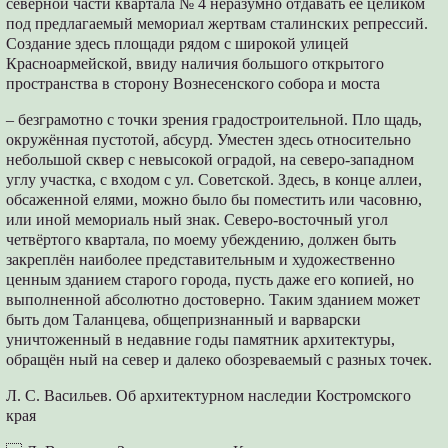
северной части квартала № 4 неразумно отдавать её целиком
под предлагаемый мемориал жертвам сталинских репрессий.
Создание здесь площади рядом с широкой улицей
Красноармейской, ввиду наличия большого открытого
пространства в сторону Вознесенского собора и моста
– безграмотно с точки зрения градостроительной. Пло щадь,
окружённая пустотой, абсурд. Уместен здесь относительно
небольшой сквер с невысокой оградой, на северо-западном
углу участка, с входом с ул. Советской. Здесь, в конце аллеи,
обсаженной елями, можно было бы поместить или часовню,
или иной мемориаль ный знак. Северо-восточный угол
четвёртого квартала, по моему убеждению, должен быть
закреплён наиболее представительным и художественно
ценным зданием старого города, пусть даже его копией, но
выполненной абсолютно достоверно. Таким зданием может
быть дом Таланцева, общепризнанный и варварски
уничтоженный в недавние годы памятник архитектуры,
обращён ный на север и далеко обозреваемый с разных точек.
Л. С. Васильев. Об архитектурном наследии Костромского
края