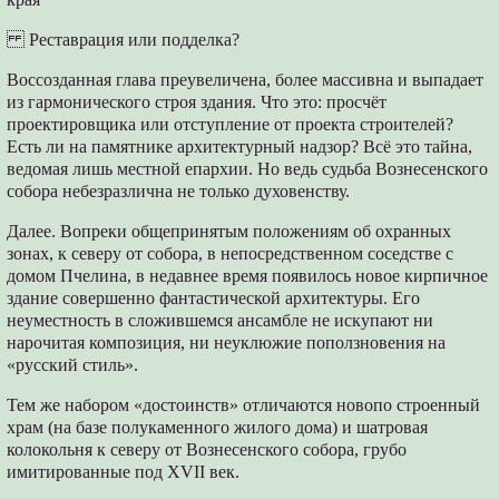
Реставрация или подделка?
Воссозданная глава преувеличена, более массивна и выпадает
из гармонического строя здания. Что это: просчёт
проектировщика или отступление от проекта строителей?
Есть ли на памятнике архитектурный надзор? Всё это тайна,
ведомая лишь местной епархии. Но ведь судьба Вознесенского
собора небезразлична не только духовенству.
Далее. Вопреки общепринятым положениям об охранных
зонах, к северу от собора, в непосредственном соседстве с
домом Пчелина, в недавнее время появилось новое кирпичное
здание совершенно фантастической архитектуры. Его
неуместность в сложившемся ансамбле не искупают ни
нарочитая композиция, ни неуклюжие поползновения на
«русский стиль».
Тем же набором «достоинств» отличаются новопо строенный
храм (на базе полукаменного жилого дома) и шатровая
колокольня к северу от Вознесенского собора, грубо
имитированные под XVII век.