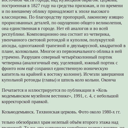
построенная в 1827 году на средства прихожан, и по времени
и по внешнему облику принадлежит к эпохе высокого
классицизма. По благородству пропорций, лаконизму изящно
прорисованных деталей, по ощущению общего великолепия,
она единственная в городе. Нет ей аналогов и во всей
республике. Композиционно она состоит из четверика,
увенчанного световой ротондой и куполом, полукруглой
апсиды, одноэтажной трапезной и двухъярусной, квадратной в
плане, колокольни. Многое из первоначального облика в ней
утрачено. Разрушен северный четырёхколонный портик
четверика (аналогичный ему, уцелевший, южный портик с
фронто ном ещё сохранил единственную ионическую
капитель на крайней к востоку колонне). Исчезли завершения
купольной ротонды (главы) и шпиль коло кольни. Оконча
Печатается и иллюстрируется по публикации в «Козь
модемьянском музейном вестнике», 1991, с. 4, с небольшой
корректорской правкой.
Козьмодемьянск. Тихвинская церковь. Фото около 1980-х гг.
тельно обезобразил храм нелепый объём второго этажа над
трапезной. То же, что натворили новейшие хозяева внутри, не