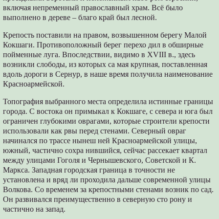
включая непременный православный храм. Всё было
выполнено в дереве – благо край был лесной.
Крепость поставили на правом, возвышенном берегу Малой
Кокшаги. Противоположный берег перехо дил в обширные
пойменные луга. Впоследствии, видимо в XVIII в., здесь
возникли слободы, из которых са мая крупная, поставленная
вдоль дороги в Сернур, в наше время получила наименование
Красноармейской.
Топография выбранного места определила истинные границы
города. С востока он примыкал к Кокшаге, с севера и юга был
ограничен глубокими оврагами, которые строители крепости
использовали как рвы перед стенами. Северный овраг
начинался по трассе нынеш ней Красноармейской улицы,
южный, частично сохра нившийся, сейчас рассекает квартал
между улицами Гоголя и Чернышевского, Советской и К.
Маркса. Западная городская граница в точности не
установлена и вряд ли проходила дальше современной улицы
Волкова. Со временем за крепостными стенами возник по сад.
Он развивался преимущественно в северную сто рону и
частично на запад.