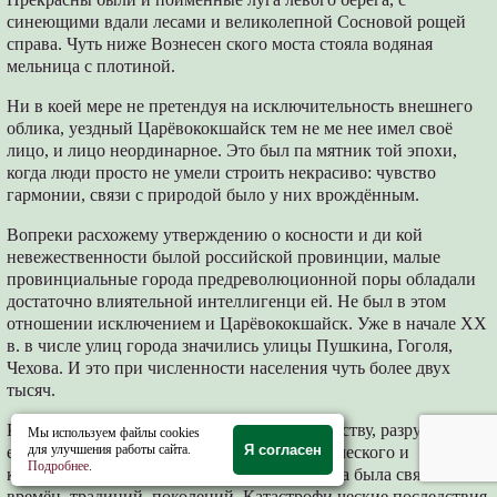
синеющими вдали лесами и великолепной Сосновой рощей
справа. Чуть ниже Вознесен ского моста стояла водяная
мельница с плотиной.
Ни в коей мере не претендуя на исключительность внешнего
облика, уездный Царёвококшайск тем не ме нее имел своё
лицо, и лицо неординарное. Это был па мятник той эпохи,
когда люди просто не умели строить некрасиво: чувство
гармонии, связи с природой было у них врождённым.
Вопреки расхожему утверждению о косности и ди кой
невежественности былой российской провинции, малые
провинциальные города предреволюционной поры обладали
достаточно влиятельной интеллигенци ей. Не был в этом
отношении исключением и Царёвококшайск. Уже в начале XX
в. в числе улиц города значились улицы Пушкина, Гоголя,
Чехова. И это при численности населения чуть более двух
тысяч.
Революция 1917 г., антироссийская по существу, разрушила
Мы используем файлы cookies
для улучшения работы сайта.
Я согласен
естественную последовательность экономического и
Подробнее
.
культурного развития государства. Оборвана была связь
времён, традиций, поколений. Катастрофи ческие последствия