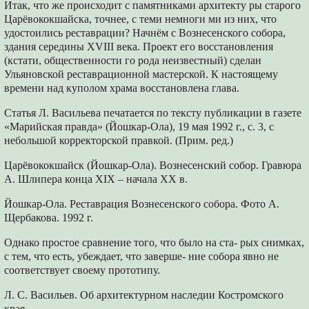
Итак, что же происходит с памятниками архитекту ры старого
Царёвококшайска, точнее, с теми немноги ми из них, что
удостоились реставрации? Начнём с Вознесенского собора,
здания середины XVIII века. Проект его восстановления
(кстати, общественности го рода неизвестный) сделан
Ульяновской реставрационной мастерской. К настоящему
времени над куполом храма восстановлена глава.
Статья Л. Васильева печатается по тексту публикации в газете
«Марийская правда» (Йошкар-Ола), 19 мая 1992 г., с. 3, с
небольшой корректорской правкой. (Прим. ред.)
Царёвококшайск (Йошкар-Ола). Вознесенский собор. Гравюра
А. Шлипера конца XIX – начала ХХ в.
Йошкар-Ола. Реставрация Вознесенского собора. Фото А.
Щербакова. 1992 г.
Однако простое сравнение того, что было на ста- рых снимках,
с тем, что есть, убеждает, что заверше- ние собора явно не
соответствует своему прототипу.
Л. С. Васильев. Об архитектурном наследии Костромского
края