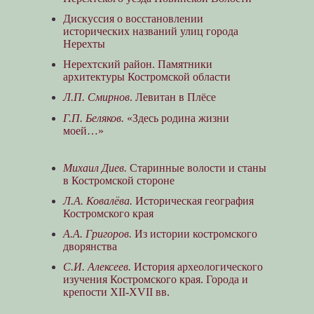
Дискуссия о восстановлении
исторических названий улиц города
Нерехты
Нерехтский район. Памятники
архитектуры Костромской области
Л.П. Смирнов
. Левитан в Плёсе
Г.П. Беляков.
«Здесь родина жизни
моей…»
Михаил Диев.
Старинные волости и станы
в Костромской стороне
Л.А. Ковалёва.
Историческая география
Костромского края
А.А. Григоров.
Из истории костромского
дворянства
С.И. Алексеев.
История археологического
изучения Костромского края. Города и
крепости XII-XVII вв.