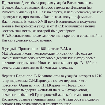
Протасово
. Здесь была родовая усадьба Васильчиковых.
Предок Васильчиковых Нидрос выехал из Цессарии (из
Римской империи) в 1353 г. на службу к черниговскому князю;
правнук его, прозванный Васильком, получил фамилию
Васильчиков. В конце XVIII века Васильчиковы получили
земли в Костромском уезде, и от И.С.Васильчикова пошла
костромская ветвь, из которой был декабрист
Н.А.Васильчиков, после заключения в крепости сосланный на
Кавказ в действующую армию.
В усадьбе Протасово в 1861 г. жили В.М. и
М.Д.Васильчиковы, костромские чиновники. Но еще до
Васильчиковых село Протасово с деревнями находилось в
вотчине костромского Ипатьевского монастыря. В 1630 г. в
селе стояла деревянная Никольская церковь.
Деревня
Бараново
. В Баранове стояла усадьба, которая в 1710
г. принадлежала С.И.Карцеву, а потом перешла к его
потомкам. Один из них, Н.П.Карцев — Нерехтский
предводитель дворян, женатый на А.Ф.Сумароковой,
начальнице бывшей Григоровской женской гимназии в
Костроме. Здание гимназии выкупил А.Григоров и подарил
городу. Оно сохранилось и служит поныне.