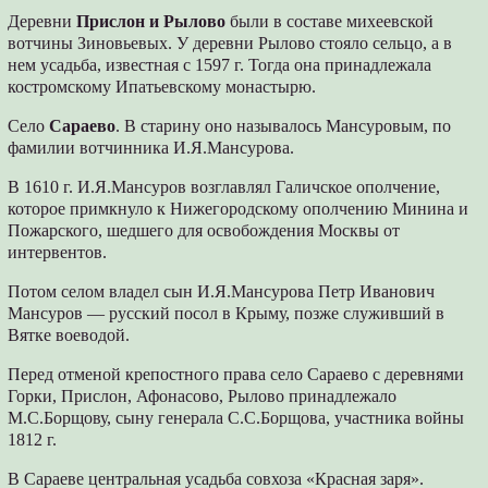
Деревни
Прислон и Рылово
были в составе михеевской
вотчины Зиновьевых. У деревни Рылово стояло сельцо, а в
нем усадьба, известная с 1597 г. Тогда она принадлежала
костромскому Ипатьевскому монастырю.
Село
Сараево
. В старину оно называлось Мансуровым, по
фамилии вотчинника И.Я.Мансурова.
В 1610 г. И.Я.Мансуров возглавлял Галичское ополчение,
которое примкнуло к Нижегородскому ополчению Минина и
Пожарского, шедшего для освобождения Москвы от
интервентов.
Потом селом владел сын И.Я.Мансурова Петр Иванович
Мансуров — русский посол в Крыму, позже служивший в
Вятке воеводой.
Перед отменой крепостного права село Сараево с деревнями
Горки, Прислон, Афонасово, Рылово принадлежало
М.С.Борщову, сыну генерала С.С.Борщова, участника войны
1812 г.
В Сараеве центральная усадьба совхоза «Красная заря».