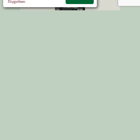
Подробнее
.
Посад Большие Соли
из Костромской
губернии в Некрасовский муниципальный
район Ярославской области
Благовещения Пресвятой Богородицы церковь
c. Протасово. Фото:
М. Старыгина
2023 г.