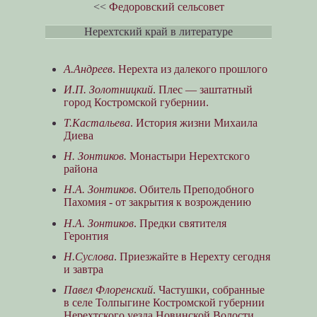
<<
Федоровский сельсовет
Нерехтский край в литературе
А.Андреев
. Нерехта из далекого прошлого
И.П. Золотницкий
. Плес — заштатный
город Костромской губернии.
Т.Кастальева
. История жизни Михаила
Диева
Н. Зонтиков.
Монастыри Нерехтского
района
Н.А. Зонтиков
. Обитель Преподобного
Пахомия - от закрытия к возрождению
Н.А. Зонтиков
. Предки святителя
Геронтия
Н.Суслова
. Приезжайте в Нерехту сегодня
и завтра
Павел Флоренский
. Частушки, собранные
в селе Толпыгине Костромской губернии
Нерехтского уезда Новинской Волости