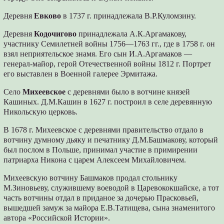
Деревня
Евково
в 1737 г. принадлежала В.Р.Куломзину.
Деревня
Кодочигово
принадлежала А.К.Аргамакову,
участнику Семилетней войны 1756—1763 гг., где в 1758 г. он
взял неприятельское знамя. Его сын И.А.Аргамаков —
генерал-майор, герой Отечественной войны 1812 г. Портрет
его выставлен в Военной галерее Эрмитажа.
Село
Михеевское
с деревнями было в вотчине князей
Кашиных. Д.М.Кашин в 1627 г. построил в селе деревянную
Никольскую церковь.
В 1678 г. Михеевское с деревнями правительство отдало в
вотчину думному дьяку и печатнику Д.М.Башмакову, который
был послом в Польше, принимал участие в примирении
патриарха Никона с царем Алексеем Михайловичем.
Михеевскую вотчину Башмаков продал стольнику
М.Зиновьеву, служившему воеводой в Царевококшайске, а тот
часть вотчины отдал в приданое за дочерью Прасковьей,
вышедшей замуж за майора Е.В.Татищева, сына знаменитого
автора «Российской Истории».