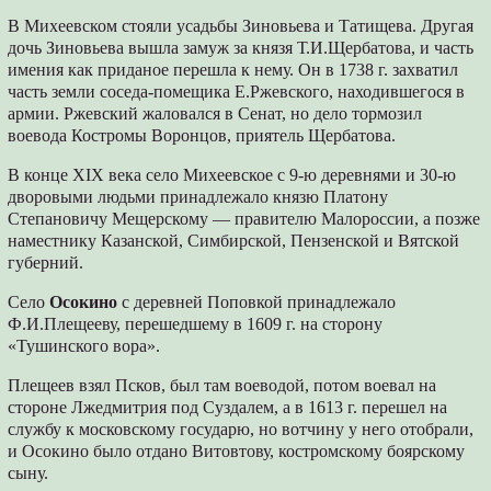
В Михеевском стояли усадьбы Зиновьева и Татищева. Другая
дочь Зиновьева вышла замуж за князя Т.И.Щербатова, и часть
имения как приданое перешла к нему. Он в 1738 г. захватил
часть земли соседа-помещика Е.Ржевского, находившегося в
армии. Ржевский жаловался в Сенат, но дело тормозил
воевода Костромы Воронцов, приятель Щербатова.
В конце XIX века село Михеевское с 9-ю деревнями и 30-ю
дворовыми людьми принадлежало князю Платону
Степановичу Мещерскому — правителю Малороссии, а позже
наместнику Казанской, Симбирской, Пензенской и Вятской
губерний.
Село
Осокино
с деревней Поповкой принадлежало
Ф.И.Плещееву, перешедшему в 1609 г. на сторону
«Тушинского вора».
Плещеев взял Псков, был там воеводой, потом воевал на
стороне Лжедмитрия под Суздалем, а в 1613 г. перешел на
службу к московскому государю, но вотчину у него отобрали,
и Осокино было отдано Витовтову, костромскому боярскому
сыну.