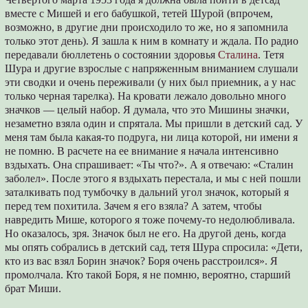
вместе с Мишей и его бабушкой, тетей Шурой (впрочем,
возможно, в другие дни происходило то же, но я запомнила
только этот день). Я зашла к ним в комнату и ждала. По радио
передавали бюллетень о состоянии здоровья
Сталина
. Тетя
Шура и другие взрослые с напряженным вниманием слушали
эти сводки и очень переживали (у них был приемник, а у нас
только черная тарелка). На кровати лежало довольно много
значков ― целый набор. Я думала, что это Мишины значки,
незаметно взяла один и спрятала. Мы пришли в детский сад. У
меня там была какая-то подруга, ни лица которой, ни имени я
не помню. В расчете на ее внимание я начала интенсивно
вздыхать. Она спрашивает: «Ты что?». А я отвечаю: «Сталин
заболел». После этого я вздыхать перестала, и мы с ней пошли
заталкивать под тумбочку в дальний угол значок, который я
перед тем похитила. Зачем я его взяла? А затем, чтобы
навредить Мише, которого я тоже почему-то недолюбливала.
Но оказалось, зря. Значок был не его. На другой день, когда
мы опять собрались в детский сад, тетя Шура спросила: «Дети,
кто из вас взял Борин значок? Боря очень расстроился». Я
промолчала. Кто такой Боря, я не помню, вероятно, старший
брат Миши.