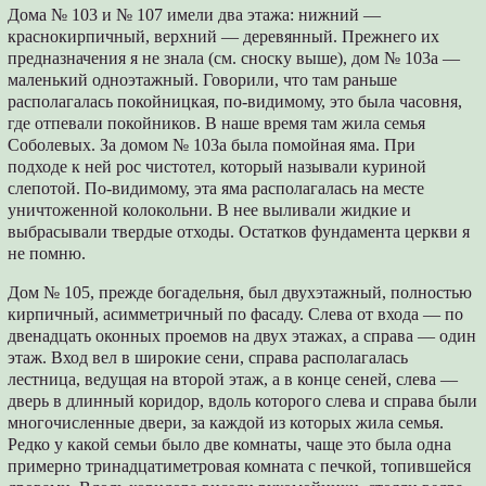
Дома № 103 и № 107 имели два этажа: нижний ―
краснокирпичный, верхний ― деревянный. Прежнего их
предназначения я не знала (см. сноску выше), дом № 103а ―
маленький одноэтажный. Говорили, что там раньше
располагалась покойницкая, по-видимому, это была часовня,
где отпевали покойников. В наше время там жила семья
Соболевых. За домом № 103а была помойная яма. При
подходе к ней рос чистотел, который называли куриной
слепотой. По-видимому, эта яма располагалась на месте
уничтоженной колокольни. В нее выливали жидкие и
выбрасывали твердые отходы. Остатков фундамента церкви я
не помню.
Дом № 105, прежде богадельня, был двухэтажный, полностью
кирпичный, асимметричный по фасаду. Слева от входа ― по
двенадцать оконных проемов на двух этажах, а справа ― один
этаж. Вход вел в широкие сени, справа располагалась
лестница, ведущая на второй этаж, а в конце сеней, слева ―
дверь в длинный коридор, вдоль которого слева и справа были
многочисленные двери, за каждой из которых жила семья.
Редко у какой семьи было две комнаты, чаще это была одна
примерно тринадцатиметровая комната с печкой, топившейся