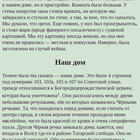
в нашем доме, но в пристройке. Комната была большая. У
стены напротив окна стояла кровать, на которую мы
забирались и стучали по стене, а там, за нею, что-то сыпалось.
Мы думали, что орехи. Еще помню, у них был проигрыватель,
и стоял ящик (вроде фанерного посылочного) с сушеной
картошкой. Мы эту картошку иногда жевали, но она мне
очень не нравилась ― жесткая и невкусная. Наверно, была
заготовлена на случай войны.
Наш дом
Точнее было бы сказать ― наши дома. Это были 4 строения
под номерами 103, 103а, 105 и 107 по Советской улице,
прежде относившиеся к Богородицерождественской церкви,
1
которая была уничтожена
. Они располагались между двумя
небольшими речушками, обе из которых назывались Чёрными
речками. Та, что находилась перед домами, если считать от
центра города, в своем верхнем течении проходила мимо
мясобойни, часто была красной от крови и очень специфично
пахла. Другая Чёрная речка замыкала дома; кажется, она
впадала в Волгу где-то в районе Татарской слободы. Она не
была такой смрадной. Обе со временем были упрятаны в