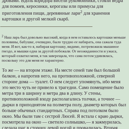
дровами. Вдоль коридора висели рукомойники, стояли ведра
для помоев, керосинки, керогазы или примусы для
2
приготовления пищи, деревянные лари
для хранения
картошки и другой мелкий скарб.
2
Наш ларь был довольно высокий, когда в нем оставалось картошки меньше
половины, бабушке, очевидно, было трудно ее набирать, она сажала туда
меня. И вот, как-то я, набирая картошку, видимо, потревожила мышиное
гнездо, и мышки одна за другой побежали. От неожиданности и ужаса,
который охватил меня, я так заверещала, что сама потом удивлялась,
поскольку это для меня не характерно.
То же ― на втором этаже. На месте сеней там был большой
балкон, а напротив него, на противоположной, северной
стороне дома ― туалет. О нем следует упомянуть, ибо меня
это место чуть не привело к трагедии. Само помещение было
метра три в ширину и метра два в длину. У стены,
противоположной входу располагались толчки, а точнее ―
дырки в приподнятом на полметра полу, диаметр которых был
больше обычных стандартных. Справа под потолком было
окно. Мы были там с сестрой Люсей. Я встала с краю дырки,
посмотрела на окно ― светило солнышко,― я зажмурилась,
сделала шаг в сторону левой ногой и провалилась. Вторая