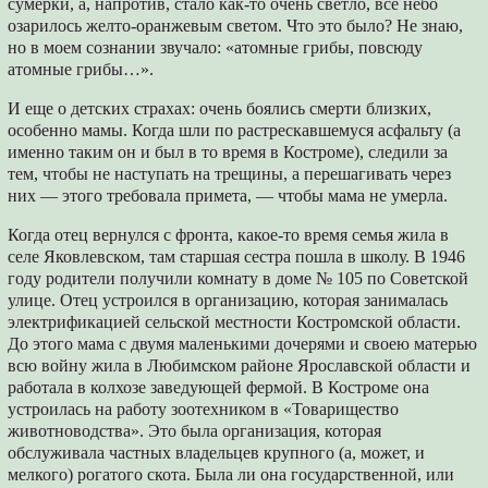
сумерки, а, напротив, стало как-то очень светло, все небо
озарилось желто-оранжевым светом. Что это было? Не знаю,
но в моем сознании звучало: «атомные грибы, повсюду
атомные грибы…».
И еще о детских страхах: очень боялись смерти близких,
особенно мамы. Когда шли по растрескавшемуся асфальту (а
именно таким он и был в то время в Костроме), следили за
тем, чтобы не наступать на трещины, а перешагивать через
них ― этого требовала примета, ― чтобы мама не умерла.
Когда отец вернулся с фронта, какое-то время семья жила в
селе Яковлевском, там старшая сестра пошла в школу. В 1946
году родители получили комнату в доме № 105 по Советской
улице. Отец устроился в организацию, которая занималась
электрификацией сельской местности Костромской области.
До этого мама с двумя маленькими дочерями и своею матерью
всю войну жила в Любимском районе Ярославской области и
работала в колхозе заведующей фермой. В Костроме она
устроилась на работу зоотехником в «Товарищество
животноводства». Это была организация, которая
обслуживала частных владельцев крупного (а, может, и
мелкого) рогатого скота. Была ли она государственной, или