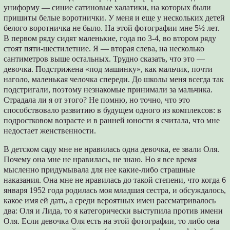
униформу ― синие сатиновые халатики, на которых были
пришиты белые воротнички. У меня и еще у нескольких детей
белого воротничка не было. На этой фотографии мне 5½ лет.
В первом ряду сидят маленькие, года по 3-4, во втором ряду
стоят пяти-шестилетние. Я ― вторая слева, на несколько
сантиметров выше остальных. Трудно сказать, что это ―
девочка. Подстрижена «под машинку», как мальчик, почти
наголо, маленькая челочка спереди. До школы меня всегда так
подстригали, поэтому незнакомые принимали за мальчика.
Страдала ли я от этого? Не помню, но точно, что это
способствовало развитию в будущем одного из комплексов: в
подростковом возрасте и в ранней юности я считала, что мне
недостает женственности.
В детском саду мне не нравилась одна девочка, ее звали Оля.
Почему она мне не нравилась, не знаю. Но я все время
мысленно придумывала для нее какие-либо страшные
наказания. Она мне не нравилась до такой степени, что когда 6
января 1952 года родилась моя младшая сестра, и обсуждалось,
какое имя ей дать, а среди вероятных имен рассматривалось
два: Оля и Лида, то я категорически выступила против имени
Оля. Если девочка Оля есть на этой фотографии, то либо она