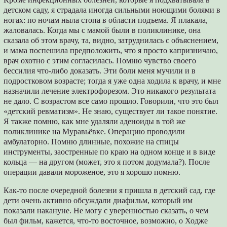
детском саду, я страдала иногда сильными ноющими болями в
ногах: по ночам ныла стопа в области подъема. Я плакала,
жаловалась. Когда мы с мамой были в поликлинике, она
сказала об этом врачу, та, видно, затруднилась с объяснением,
и мама поспешила предположить, что я просто капризничаю,
врач охотно с этим согласилась. Помню чувство своего
бессилия что-либо доказать. Эти боли меня мучили и в
подростковом возрасте; тогда я уже одна ходила к врачу, и мне
назначили лечение электрофорезом. Это никакого результата
не дало. С возрастом все само прошло. Говорили, что это был
«детский ревматизм». Не знаю, существует ли такое понятие.
Я также помню, как мне удаляли аденоиды в той же
поликлинике на Муравьёвке. Операцию проводили
амбулаторно. Помню длинные, похожие на спицы
инструменты, заостренные по краю на одном конце и в виде
кольца ― на другом (может, это я потом додумала?). После
операции давали мороженое, это я хорошо помню.
Как-то после очередной болезни я пришла в детский сад, где
дети очень активно обсуждали диафильм, который им
показали накануне. Не могу с уверенностью сказать, о чем
был фильм, кажется, что-то восточное, возможно, о Ходже