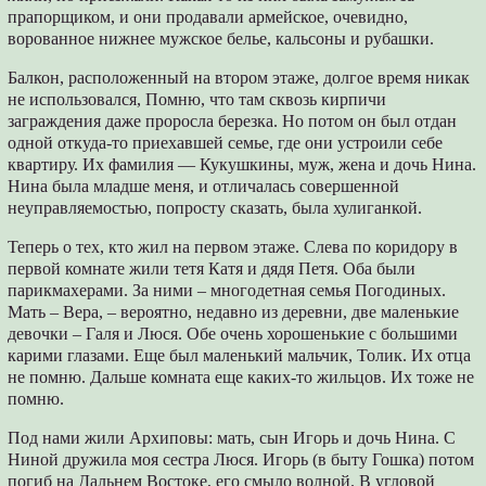
прапорщиком, и они продавали армейское, очевидно,
ворованное нижнее мужское белье, кальсоны и рубашки.
Балкон, расположенный на втором этаже, долгое время никак
не использовался, Помню, что там сквозь кирпичи
заграждения даже проросла березка. Но потом он был отдан
одной откуда-то приехавшей семье, где они устроили себе
квартиру. Их фамилия ― Кукушкины, муж, жена и дочь Нина.
Нина была младше меня, и отличалась совершенной
неуправляемостью, попросту сказать, была хулиганкой.
Теперь о тех, кто жил на первом этаже. Слева по коридору в
первой комнате жили тетя Катя и дядя Петя. Оба были
парикмахерами. За ними – многодетная семья Погодиных.
Мать – Вера, – вероятно, недавно из деревни, две маленькие
девочки – Галя и Люся. Обе очень хорошенькие с большими
карими глазами. Еще был маленький мальчик, Толик. Их отца
не помню. Дальше комната еще каких-то жильцов. Их тоже не
помню.
Под нами жили Архиповы: мать, сын Игорь и дочь Нина. С
Ниной дружила моя сестра Люся. Игорь (в быту Гошка) потом
погиб на Дальнем Востоке, его смыло волной. В угловой