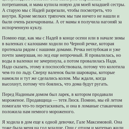
потрепанная, и мама купила новую для моей младшей сестры.
А старую мы с Надей разрезали, чтобы посмотреть, что
внутри. Кроме мелких тряпочек мы там ничего не нашли и
были очень разочарованы. А от мамы я получила нагоняй за
испорченную куклу.
Помню еще, как мы с Надей в конце осени или в начале зимы
в валенках с калошами ходили по Черной речке, которая
протекала рядом с нашими домами. Речка неглубокая и уже
почти замерзшая, но лед еще непрочный. Я провалилась, но
воды в валенки не зачерпнула, а потом провалилась Надя.
Надо сказать, этому я поспособствовала, потому что колотила
чем-то по льду. Сверху валенок были шаровары, которые
намокли и тут же сделались колом. Мы ждали, когда
высохнут, потому что боялись, что дома будут ругать.
Перед Надиным домом был ларек, в котором продавали
мороженое. Продавщица ― тетя Люся. Помню, мы ей летом
помогали что-то перетаскивать, и она в ломаные стаканчики
положила нам немного мороженого.
Я ходила в дом еще к одной девочке, Гале Максимовой. Она
тоже была меня на год младше. Они с отцом и матерью жили