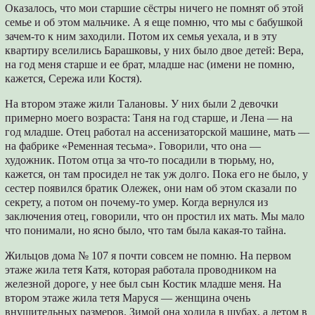
Оказалось, что мои старшие сёстры ничего не помнят об этой
семье и об этом мальчике. А я еще помню, что мы с бабушкой
зачем-то к ним заходили. Потом их семья уехала, и в эту
квартиру вселились Барашковы, у них было двое детей: Вера,
на год меня старше и ее брат, младше нас (имени не помню,
кажется, Сережа или Костя).
На втором этаже жили Талановы. У них были 2 девочки
примерно моего возраста: Таня на год старше, и Лена ― на
год младше. Отец работал на ассенизаторской машине, мать ―
на фабрике «Ременная тесьма». Говорили, что она ―
художник. Потом отца за что-то посадили в тюрьму, но,
кажется, он там просидел не так уж долго. Пока его не было, у
сестер появился братик Олежек, они нам об этом сказали по
секрету, а потом он почему-то умер. Когда вернулся из
заключения отец, говорили, что он простил их мать. Мы мало
что понимали, но ясно было, что там была какая-то тайна.
Жильцов дома № 107 я почти совсем не помню. На первом
этаже жила тетя Катя, которая работала проводником на
железной дороге, у нее был сын Костик младше меня. На
втором этаже жила тетя Маруся ― женщина очень
внушительных размеров. Зимой она ходила в шубах, а летом в