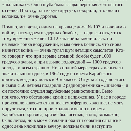
«пыльниках». Одна шуба была гладкошерстная желтоватого
оттенка. Про эту, или какую другую, говорили, что она из
колонка, т.е. очень дорогая.
Помню, мы, дети, сидим на крыльце дома № 107 и говорим о
войне, рассуждаем о ядерных бомбах,― надо сказать, что к
тому времени уже лет 10-12 как война закончилась, но
началась гонка вооружений, и мы очень боялись, что снова
начнется война ― очень пугал шум летящих самолетов. Кто-
то говорит, что при взрыве атомной бомбы будет 1000
градусов жары, а при взрыве водородной ― 1000 градусов
холода, и всем страшно. Но в полной мере страх я испытала
значительно позднее, в 1962 году во время Карибского
кризиса, когда я училась в 9-м классе. Отцу за 2 года до этого
в связи с 50-летием подарили 2 радиоприемника «Спидола», и
он постоянно слушал зарубежные радиостанции. Было
понятно, что обстановка крайне напряженная. У нас в городе
произошло какое-то странное атмосферное явление, не могу
поручиться, что оно происходило именно во время
Карибского кризиса, кризис был осенью, а оно, возможно,
было летом, но в моем сознании оба эти события слились в
одно: день клонился к вечеру, должны были наступить