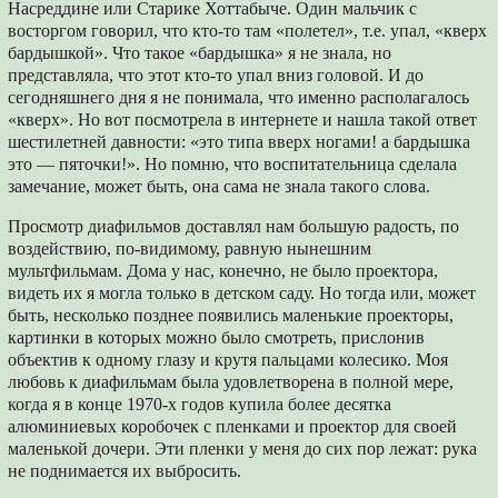
Насреддине или Старике Хоттабыче. Один мальчик с
восторгом говорил, что кто-то там «полетел», т.е. упал, «кверх
бардышкой». Что такое «бардышка» я не знала, но
представляла, что этот кто-то упал вниз головой. И до
сегодняшнего дня я не понимала, что именно располагалось
«кверх». Но вот посмотрела в интернете и нашла такой ответ
шестилетней давности: «это типа вверх ногами! а бардышка
это ― пяточки!». Но помню, что воспитательница сделала
замечание, может быть, она сама не знала такого слова.
Просмотр диафильмов доставлял нам большую радость, по
воздействию, по-видимому, равную нынешним
мультфильмам. Дома у нас, конечно, не было проектора,
видеть их я могла только в детском саду. Но тогда или, может
быть, несколько позднее появились маленькие проекторы,
картинки в которых можно было смотреть, прислонив
объектив к одному глазу и крутя пальцами колесико. Моя
любовь к диафильмам была удовлетворена в полной мере,
когда я в конце 1970-х годов купила более десятка
алюминиевых коробочек с пленками и проектор для своей
маленькой дочери. Эти пленки у меня до сих пор лежат: рука
не поднимается их выбросить.