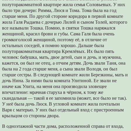
полуторакомнатной квартире жила семья Соловьевых. У них
было три дочери: Римма, Люся и Тома. Тома была на год
старше меня. По другой стороне коридора в первой комнате
жила Галя Рыдаева с дочерью Лилей и сыном Толей, которого
все называли Тошка. Помню, в святки Тошка наряжался
женщиной, красил брови и губы. Сама Галя была очень
громкоголосой женщиной, поэтому её, в отличие от
остальных соседей, я помню хорошо. Дальше была
полуторакомнатная квартира Кремлёвых. Их было пять
человек: бабушка, мать, двое детей, сын и дочь, и мужчина,
кажется, он был не отец, а отчим детям. Дочь звали Таня, она
была на 2 года старше меня, а сына звали Володя, он был
старше сестры. В следующей комнате жили Березкины, мать и
дочь Нина. За ними была комната Улитиной. Ее звали не
иначе как Улита, на меня она производила зловещее
впечатление: мрачная старуха в чёрном, к тому же
скандальная ― такой я ее запомнила (может, все было не так).
У неё была дочь Люся. В угловой комнате жила почтальон
Варя с матерью. У них был отдельный вход с пристроенным
крыльцом со стороны двора.
В одноэтажной части дома, расположенной справа от входа,