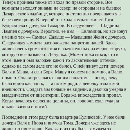
Теперь пройдем также от входа по правой стороне. Все
комнаты выходят окнами на север: на огороды и на бывшее
Лазаревское кладбище, которое постепенно превращается в
березовую рощу. В первой от входа комнате живет Тася
Кудрявцева с дочерью Тамарой. В следующей ― Шадрина
Лампея с дочерью. Вероятно, ее имя ― Евлампия, но все зовут
именно так ― Лампея. Дальше ― Малышева Женя с дочерью.
Следующая комната расположена напротив нашей. Здесь
живет очень громкоголосая и значительных размеров старуха,
которую все называют Ленушка. (Может показаться, что в
этом имени был заложен какой-то ласкательный оттенок,
однако на самом деле его не было). С ней живут дети: дочери
Валя и Маша, и сын Боря. Машу я совсем не помню, а Валю
помню. Она встречалась с одним солдатом ― неподалеку
была воинская часть, ― а потом родила девочку азиатской
внешности. Солдата мы больше не видели, а девочка умерла в
младенчестве от дизентерии. Боря же впоследствии пропал.
Когда началось освоение целины, он, говорят, ехал туда на
крыше вагона и погиб.
Последней в этом ряду была квартира Куликовой. У нее были
дочери Валя и Нюра и внучка Тома. Дочери уже здесь не
жили, но приезжали. Какая-то из них была замужем за