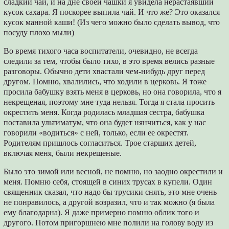
сладкий чай, и на дне своей чашки я увидела нерастаявший
кусок сахара. Я поскорее выпила чай. И что же? Это оказался
кусок манной каши! (Из чего можно было сделать вывод, что
посуду плохо мыли)
Во время тихого часа воспитатели, очевидно, не всегда
следили за тем, чтобы было тихо, в это время велись разные
разговоры. Обычно дети хвастали чем-нибудь друг перед
другом. Помню, хвалились, что ходили в церковь. Я тоже
просила бабушку взять меня в церковь, но она говорила, что я
некрещеная, поэтому мне туда нельзя. Тогда я стала просить
окрестить меня. Когда родилась младшая сестра, бабушка
поставила ультиматум, что она будет нянчиться, как у нас
говорили «водиться» с ней, только, если ее окрестят.
Родителям пришлось согласиться. Трое старших детей,
включая меня, были некрещеные.
Было это зимой или весной, не помню, но заодно окрестили и
меня. Помню себя, стоящей в синих трусах в купели. Один
священник сказал, что надо бы трусики снять, это мне очень
не понравилось, а другой возразил, что и так можно (я была
ему благодарна). Я даже примерно помню облик того и
другого. Потом пригоршнею мне полили на голову воду из