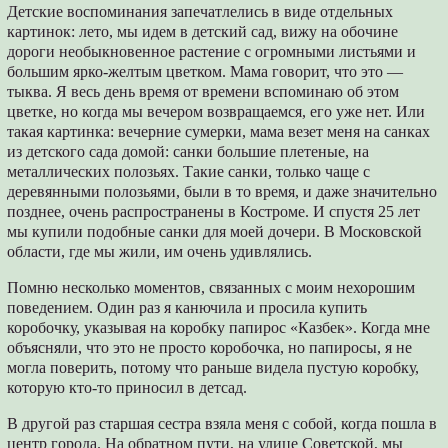
Детские воспоминания запечатлелись в виде отдельных
картинок: лето, мы идем в детский сад, вижу на обочине
дороги необыкновенное растение с огромными листьями и
большим ярко-желтым цветком. Мама говорит, что это ―
тыква. Я весь день время от времени вспоминаю об этом
цветке, но когда мы вечером возвращаемся, его уже нет. Или
такая картинка: вечерние сумерки, мама везет меня на санках
из детского сада домой: санки большие плетеные, на
металлических полозьях. Такие санки, только чаще с
деревянными полозьями, были в то время, и даже значительно
позднее, очень распространены в Костроме. И спустя 25 лет
мы купили подобные санки для моей дочери. В Московской
области, где мы жили, им очень удивлялись.
Помню несколько моментов, связанных с моим нехорошим
поведением. Один раз я канючила и просила купить
коробочку, указывая на коробку папирос «Казбек». Когда мне
объясняли, что это не просто коробочка, но папиросы, я не
могла поверить, потому что раньше видела пустую коробку,
которую кто-то приносил в детсад.
В другой раз старшая сестра взяла меня с собой, когда пошла в
центр города. На обратном пути, на улице Советской, мы