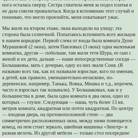
нога осталась сверху. Сестра схватила меня за подол платья и
не дала совсем провалиться. Когда я вспоминаю этот случай и
понимаю, что могло произойти, меня охватывает ужас.
Мы жили на втором этаже, окна выходили на улицу; эта
сторона была солнечной. Попытаюсь вспомнить всех жильцов
в нашем коридоре. Первой слева от входа была комната Дуни
Мурашовой (2 окна), затем Павловых (3 окна): одна маленькая
комнатка, другая ― побольше, там жили тетя Шура, ее сын с
женой и их дети, дальше ― наши непосредственные соседи ―
Большаковы, мать с дочерью, одну из них звали Соня. (Я
называю всех так, как их называли взрослые, кого по именам,
а детей, как правило, уменьшительно-неласково, по-
деревенски, например, Танька, Вовка, Мишка и т.д., впрочем,
часто и взрослых так называли). У Большаковых, как и у
большинства в доме, была одна комната в два окна, одно из
которых ― глухое. Следующая ― наша, чуть более 13 кв.
метров комната, квадратная или почти квадратная. По центру
― входная дверь, на противоположной стене ― два
симметрично расположенных окна, между ними помещается
комод, на нем стоит зеркало, швейная машинка «Зингер» и
разная мелочь. Из другой мебели ― только стол посередине