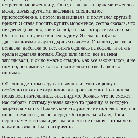
встретили мороженщицу. Она укладывала шарик мороженого
между двумя круглыми вафлями в специальное
приспособление, а потом выдавливала, и получался круглый
брикет. Я стала просить купить мороженое, сестра сказала, что
нет денег (наверно, так и было), я начала отвратительно орать.
Она пошла по улице вперед, к дому. Я села на асфальт,
дрыгала ногами и орала дурным голосом. Она шла дальше, я
вставала, добегала до нее, опять садилась на асфальт и опять
орала и дрыгала ногами. Люди шли мимо, все на меня
заглядывали, и было ужасно стыдно. Как все закончилось, я не
помню, но помню, что это происходило возле Главного
почтамта.
Обычно в детском саду нас выводили гулять в рощу и
особенно никак не ограничивали пространство. Но пришла
новая воспитательница, она, видимо, боялась, что не сможет
нас собрать, поэтому указала какую-то границу, за которую
запретила ходить. Помню, мне это ужасно не понравилось, и я
пошла немного дальше вперед. Она кричала: «Таня, Таня,
вернись!» А я стояла и делала вид, что не слышу. Потом меня
как-то наказали. Было неприятно.
Четвертого марта 1953 года я должна была пойти в детсад