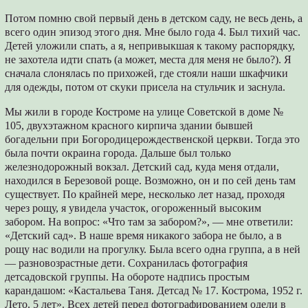
Потом помню свой первый день в детском саду, не весь день, а
всего один эпизод этого дня. Мне было года 4. Был тихий час.
Детей уложили спать, а я, непривыкшая к такому распорядку,
не захотела идти спать (а может, места для меня не было?). Я
сначала слонялась по прихожей, где стояли наши шкафчики
для одежды, потом от скуки присела на стульчик и заснула.
Мы жили в городе Костроме на улице Советской в доме №
105, двухэтажном красного кирпича здании бывшей
богадельни при Богородицерождественской церкви. Тогда это
была почти окраина города. Дальше был только
железнодорожный вокзал. Детский сад, куда меня отдали,
находился в Березовой роще. Возможно, он и по сей день там
существует. По крайней мере, несколько лет назад, проходя
через рощу, я увидела участок, огороженный высоким
забором. На вопрос: «Что там за забором?», ― мне ответили:
«Детский сад». В наше время никакого забора не было, а в
рощу нас водили на прогулку. Была всего одна группа, а в ней
― разновозрастные дети. Сохранилась фотография
детсадовской группы. На обороте надпись простым
карандашом: «Кастальева Таня. Детсад № 17. Кострома, 1952 г.
Лето. 5 лет». Всех детей перед фотографированием одели в