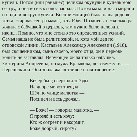
купели. Потом (или раньше?) целиком окунули в купель мою
сестру, и она во весь голос заорала. Потом мазали нас смирной
и водили вокруг купели. Восприемницей была наша родная
тетка, старшая сестра мамы, тетя Юля. Позднее я несколько раз
ходила с бабушкой в церковь, там нужно было целовать
иконы. Помню, что мне стоило это определенных усилий.
Семья наша не была религиозной, и, хотя мой дед по
отцовской линии, Кастальев Александр Алексеевич (1918),
был священником, сына своего, моего отца, он в церковь
ходить не заставлял. Верующей была только бабушка,
Екатерина Андреевна, по мужу Ерлыкова, до замужества ―
Перепелкина. Она знала жалостливое стихотворение:
Вечер был; сверкали звёзды;
На дворе мороз трещал;
Шёл по улице малютка —
Посинел и весь дрожал.
— Боже! — говорил малютка, —
Я прозяб и есть хочу;
Кто ж согреет и накормит,
Боже добрый, сироту?