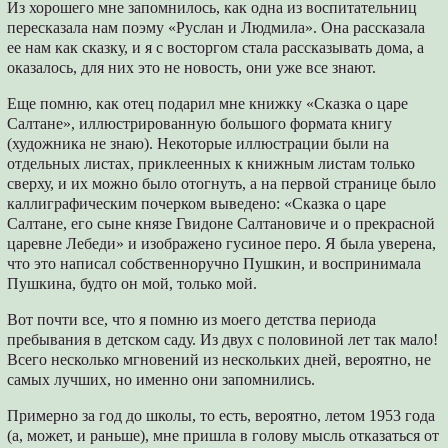
Из хорошего мне запомнилось, как одна из воспитательниц
пересказала нам поэму «Руслан и Людмила». Она рассказала
ее нам как сказку, и я с восторгом стала рассказывать дома, а
оказалось, для них это не новость, они уже все знают.
Еще помню, как отец подарил мне книжку «Сказка о царе
Салтане», иллюстрированную большого формата книгу
(художника не знаю). Некоторые иллюстрации были на
отдельных листах, приклеенных к книжным листам только
сверху, и их можно было отогнуть, а на первой странице было
каллиграфическим почерком выведено: «Сказка о царе
Салтане, его сыне князе Гвидоне Салтановиче и о прекрасной
царевне Лебеди» и изображено гусиное перо. Я была уверена,
что это написал собственноручно Пушкин, и воспринимала
Пушкина, будто он мой, только мой.
Вот почти все, что я помню из моего детства периода
пребывания в детском саду. Из двух с половиной лет так мало!
Всего несколько мгновений из нескольких дней, вероятно, не
самых лучших, но именно они запомнились.
Примерно за год до школы, то есть, вероятно, летом 1953 года
(а, может, и раньше), мне пришла в голову мысль отказаться от