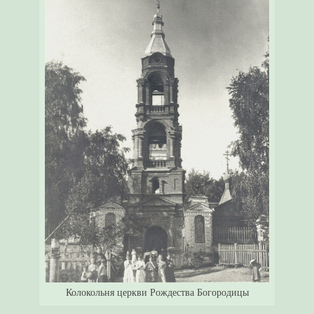
Колокольня церкви Рождества Богородицы