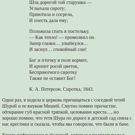
Шла дорогой той старушка —
Услыхала сироту;
Приютила и согрела,
И поесть дала ему;
Положила спать в постельку.
— Как тепло! — промолвил он.
Запер глазки… улыбнулся…
И заснул… спокойный сон!
Бог и птичку в поле кормит,
И кропит росой цветок,
Бесприютного сиротку
Также не оставит Бог!
К. А. Петерсон. Сиротка, 1843.
Один раз, я ходила в церковь причащаться с соседкой тетей
Шурой и ее внуком Мишей. Смутно помню причастие,
обтирание губ красной тряпкой, целование креста…, но
хорошо помню, что тетя Шура по дороге в детский сад сняла с
нас крестики и сказала, чтобы мы говорили, что были в бане.
Кроме инфекционных болезней, которые я подхватывала в