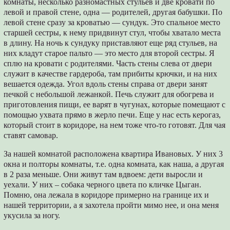
комнаты, несколько разномастных стульев и две кровати по
левой и правой стене, одна ― родителей, другая бабушки. По
левой стене сразу за кроватью ― сундук. Это спальное место
старшей сестры, к нему придвинут стул, чтобы хватало места
в длину. На ночь к сундуку приставляют еще ряд стульев, на
них кладут старое пальто ― это место для второй сестры. Я
сплю на кровати с родителями. Часть стены слева от двери
служит в качестве гардероба, там прибиты крючки, и на них
вешается одежда. Угол вдоль стены справа от двери занят
печкой с небольшой лежанкой. Печь служит для обогрева и
приготовления пищи, ее варят в чугунах, которые помещают с
помощью ухвата прямо в жерло печи. Еще у нас есть керогаз,
который стоит в коридоре, на нем тоже что-то готовят. Для чая
ставят самовар.
За нашей комнатой расположена квартира Ивановых. У них 3
окна и полторы комнаты, т.е. одна комната, как наша, а другая
в 2 раза меньше. Они живут там вдвоем: дети выросли и
уехали. У них – собака черного цвета по кличке Цыган.
Помню, она лежала в коридоре примерно на границе их и
нашей территории, а я захотела пройти мимо нее, и она меня
укусила за ногу.