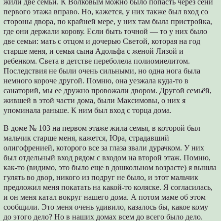
жили две семьи. К Волковым можно было попасть через сени
первого этажа вправо. Но, кажется, у них также был вход со
стороны двора, по крайней мере, у них там была пристройка,
где они держали корову. Если быть точной ― то у них было
две семьи: мать с отцом и дочерью Светой, которая на год
старше меня, и семья сына Адольфа с женой Лизой и
ребенком. Света в детстве переболела полиомиелитом.
Последствия не были очень сильными, но одна нога была
немного короче другой. Помню, она уезжала куда-то в
санаторий, мы ее дружно провожали двором. Другой семьёй,
жившей в этой части дома, были Максимовы, о них я
упоминала раньше. К ним был вход с торца дома.
В доме № 103 на первом этаже жила семья, в которой был
мальчик старше меня, кажется, Юра, страдавший
олигофренией, которого все за глаза звали дурачком. У них
был отдельный вход рядом с входом на второй этаж. Помню,
как-то (видимо, это было еще в дошкольном возрасте) я вышла
гулять во двор, никого из подруг не было, и этот мальчик
предложил меня покатать на какой-то коляске. Я согласилась,
и он меня катал вокруг нашего дома. А потом маме об этом
сообщили. Это меня очень удивило, казалось бы, какое кому
до этого дело? Но в наших домах всем до всего было дело.