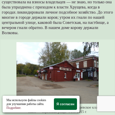
существовала на взносы владельцев ― не знаю, но только она
была упразднена с приходом к власти Хрущева, когда в
городах ликвидировали личное подсобное хозяйство. До этого
многие в городе держали коров; утром их гнали по нашей
центральной улице, каковой была Советская, на пастбище, а
вечером гнали обратно. В нашем доме корову держали
Волковы.
Мы используем файлы cookies
для улучшения работы сайта.
Я согласен
Дом № 103а. На заднем плане ― бывшее Лазаревское кладбище,
Подробнее
.
ныне ― березовая роща. Фото 2015 г.