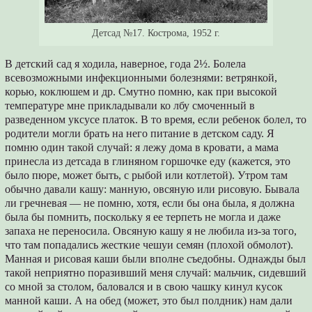
Детсад №17. Кострома, 1952 г.
В детский сад я ходила, наверное, года 2½. Болела
всевозможными инфекционными болезнями: ветрянкой,
корью, коклюшем и др. Смутно помню, как при высокой
температуре мне прикладывали ко лбу смоченный в
разведенном уксусе платок. В то время, если ребенок болел, то
родители могли брать на него питание в детском саду. Я
помню один такой случай: я лежу дома в кровати, а мама
принесла из детсада в глиняном горшочке еду (кажется, это
было пюре, может быть, с рыбой или котлетой). Утром там
обычно давали кашу: манную, овсяную или рисовую. Бывала
ли гречневая ― не помню, хотя, если бы она была, я должна
была бы помнить, поскольку я ее терпеть не могла и даже
запаха не переносила. Овсяную кашу я не любила из-за того,
что там попадались жесткие чешуи семян (плохой обмолот).
Манная и рисовая каши были вполне съедобны. Однажды был
такой неприятно поразивший меня случай: мальчик, сидевший
со мной за столом, баловался и в свою чашку кинул кусок
манной каши. А на обед (может, это был полдник) нам дали