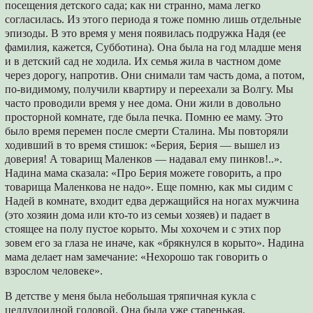
посещения детского сада; как ни странно, мама легко
согласилась. Из этого периода я тоже помню лишь отдельные
эпизоды. В это время у меня появилась подружка Надя (ее
фамилия, кажется, Субботина). Она была на год младше меня
и в детский сад не ходила. Их семья жила в частном доме
через дорогу, напротив. Они снимали там часть дома, а потом,
по-видимому, получили квартиру и переехали за Волгу. Мы
часто проводили время у нее дома. Они жили в довольно
просторной комнате, где была печка. Помню ее маму. Это
было время перемен после смерти Сталина. Мы повторяли
ходивший в то время стишок: «Берия, Берия — вышел из
доверия! А товарищ Маленков — надавал ему пинков!..».
Надина мама сказала: «Про Берия можете говорить, а про
товарища Маленкова не надо». Еще помню, как мы сидим с
Надей в комнате, входит едва держащийся на ногах мужчина
(это хозяин дома или кто-то из семьи хозяев) и падает в
стоящее на полу пустое корыто. Мы хохочем и с этих пор
зовем его за глаза не иначе, как «брякнулся в корыто». Надина
мама делает нам замечание: «Нехорошо так говорить о
взрослом человеке».
В детстве у меня была небольшая тряпичная кукла с
целлулоидной головой. Она была уже старенькая,