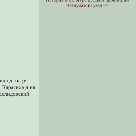
Ветлужский уезд
>>
иха д. на рч.
,
Карасиха д на
Нелидовский