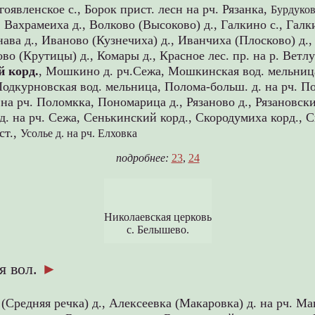
гоявленское с.,
Борок прист. лесн на рч. Рязанка,
Бурдуков
,
Вахрамеиха д.,
Волково (Высоково) д.,
Галкино с.,
Галк
ава д.,
Иваново (Кузнечиха) д.,
Иванчиха (Плосково) д.
во (Крутицы) д.,
Комары д.,
Красное лес. пр. на р. Ветлу
 корд.
,
Мошкино д. рч.Сежа,
Мошкинская вод. мельница
Подкурновская вод. мельница,
Полома-больш. д. на рч. П
 на рч. Поломкка,
Пономарица д.,
Рязаново д.,
Рязановски
д. на рч. Сежа,
Сенькинский корд.,
Скородумиха корд.,
С
ст.,
Усолье д. на рч. Елховка
подробнее:
23
,
24
Николаевская церковь
с. Белышево.
я вол.
►
(Средняя речка) д.,
Алексеевка (Макаровка) д. на рч. Ма