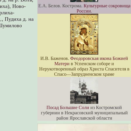
иха),
Ново-
Е.А. Белов. Кострома.
Культурные сокровища
России
.
рлиха-
.,
Пудиха д. на
Шумилово
И.В. Баженов.
Феодоровская икона Божией
Матери
в Успенском соборе и
Нерукотворенный образ Христа Спасителя в
Спасо—Запрудненском храме
Посад Большие Соли
из Костромской
губернии в Некрасовский муниципальный
район Ярославской области