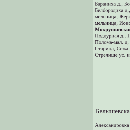
Бараниха д.,
Бо
Белбородиха д.
мельница,
Жерн
мельница,
Ионо
Мокрушинский
Подкурная д.,
Полома-мал. д.
Старица,
Сежа 
Стрелище ус. и
Белышевска
Александровка 