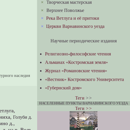
×
Творческая мастерская
×
Верхнее Поволжье
×
Река Ветлуга и её притоки
×
Церкви Варнавинского уезда
Научные периодические издания
Религиозно-философские чтения
Альманах «Костромская земля»
Журнал «Романовские чтения»
турного наследия
«Вестник» Костромского Университета
«Губернский дом»
Теги
>>
НАСЕЛЕННЫЕ ПУНКТЫ ВАРНАВИНСКОГО УЕЗДА
Теги
>>
етлуга,
рниха,
Голуби д.
ино д.,
 д. на р. Волъ,