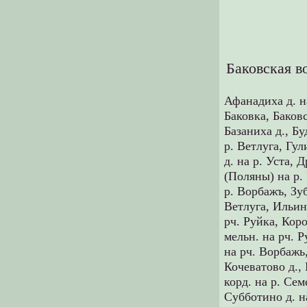
Баковская в
Афанадиха д. н
Баковка,
Баковс
Базаниха д.,
Бу
р. Ветлуга,
Гул
д. на р. Уста,
Д
(Поляны) на р.
р. Ворбажъ,
Зуб
Ветлуга,
Ильин
рч. Руйка,
Коро
мельн. на рч. 
на рч. Ворбажь
Кочеватово д.,
корд. на р. Се
Субботино д. н