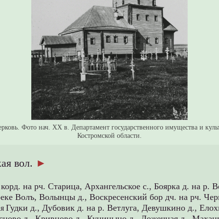
ерковь. Фото нач. XX в. Департамент государственного имущества и куль
Костромской области.
ая вол.
►
корд. на рч. Старица,
Архангельское с.,
Боярка д. на р. В
реке Волъ,
Волынцы д.,
Воскресенский бор дч. на рч. Че
Гудки д.,
Дубовик д. на р. Ветлуга,
Девушкино д.,
Елох
ая
сцово д.,
Кривцово д.,
Куницыно д.,
Ложечная д.,
Махань