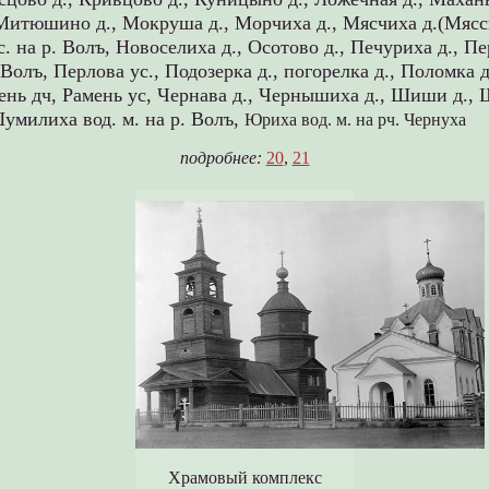
Митюшино д.,
Мокруша д.,
Морчиха д.,
Мясчиха д.(Мясс
. на р. Волъ,
Новоселиха д.,
Осотово д.,
Печуриха д.,
Пе
 Волъ,
Перлова ус.,
Подозерка д.,
погорелка д.,
Поломка д
ень дч,
Рамень ус,
Чернава д.,
Чернышиха д.,
Шиши д.,
умилиха вод. м. на р. Волъ,
Юриха вод. м. на рч. Чернуха
подробнее:
20
,
21
Храмовый комплекс