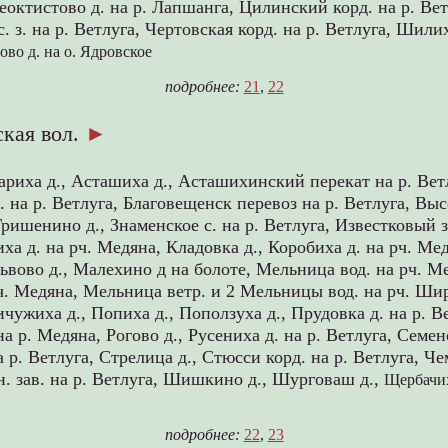
еоктистово д. на р. Лапшанга,
Цилинский корд. на р. Ве
. з. на р. Ветлуга,
Чертовская корд. на р. Ветлуга,
Шилиха
ово д. на о. Ядровское
подробнее:
21
,
22
кая вол.
►
ариха д.,
Асташиха д.,
Асташихинский перекат на р. Вет
. на р. Ветлуга,
Благовещенск перевоз на р. Ветлуга,
Выс
Гришенино д.,
Знаменское с. на р. Ветлуга,
Известковый з
иха д. на рч. Медяна,
Кладовка д.,
Коробиха д. на рч. Ме
ьвово д.,
Малехино д на болоте,
Мельница вод. на рч. М
ч. Медяна,
Мельница ветр. и 2 Мельницы вод. на рч. Шир
ичужиха д.,
Попиха д.,
Поползуха д.,
Прудовка д. на р. В
на р. Медяна,
Рогово д.,
Русениха д. на р. Ветлуга,
Семено
а р. Ветлуга,
Стрелица д.,
Стюсси корд. на р. Ветлуга,
Че
. зав. на р. Ветлуга,
Шишкино д.,
Шурговаш д.,
Щербачих
подробнее:
22
,
23