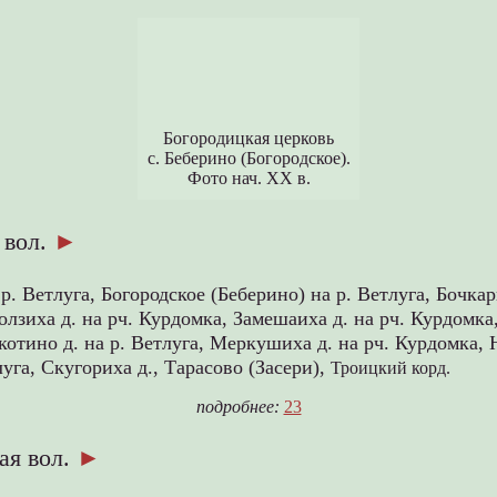
Богородицкая церковь
с. Беберино (Богородское).
Фото нач. XX в.
 вол.
►
 р. Ветлуга,
Богородское (Беберино) на р. Ветлуга,
Бочкар
лзиха д. на рч. Курдомка,
Замешаиха д. на рч. Курдомка
котино д. на р. Ветлуга,
Меркушиха д. на рч. Курдомка,
луга,
Скугориха д.,
Тарасово (Засери),
Троицкий корд.
подробнее:
23
ая вол.
►