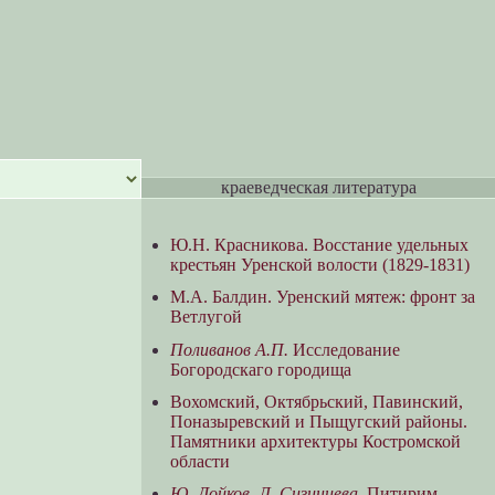
краеведческая литература
Ю.Н. Красникова. Восстание удельных
крестьян Уренской волости (1829-1831)
М.А. Балдин. Уренский мятеж: фронт за
Ветлугой
Поливанов А.П.
Исследование
Богородскаго городища
Вохомский, Октябрьский, Павинский,
Поназыревский и Пыщугский районы.
Памятники архитектуры Костромской
области
Ю. Дойков, Л. Сизинцева.
Питирим