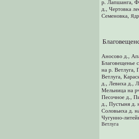
р. Лапшанга,
Ф
д.,
Чертовка лес
Семеновка,
Ядр
Благовещенс
Аносово д.,
Ап
Благовещенье с
на р. Ветлуга,
Ветлуга,
Карас
д.,
Левиха д.,
Л
Мельница на р
Песочное д.,
П
д.,
Пустыня д. 
Соловьиха д. н
Чугунно-литейн
Ветлуга