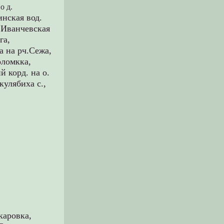
о д.
инская вод.
,
Иванчевская
га,
 на рч.Сежа,
оломкка,
й корд. на о.
кулябиха с.,
каровка,