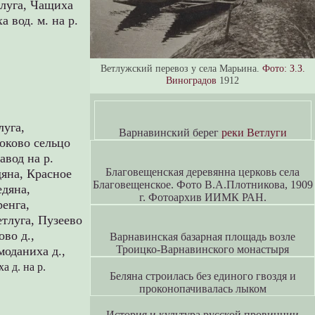
тлуга,
Чащиха
 вод. м. на р.
Ветлужский перевоз у села Марьина.
Фото: З.З.
Виноградов
1912
луга,
Варнавинский берег
реки Ветлуги
оково сельцо
авод на р.
Благовещенская деревянна церковь села
дяна,
Красное
Благовещенское. Фото В.А.Плотникова, 1909
едяна,
г. Фотоархив ИИМК РАН.
енга,
етлуга,
Пузеево
во д.,
Варнавинская базарная площадь возле
Троицко-Варнавинского монастыря
моданиха д.,
а д. на р.
Беляна строилась без единого гвоздя и
проконопачивалась лыком
История и культура русской провинции