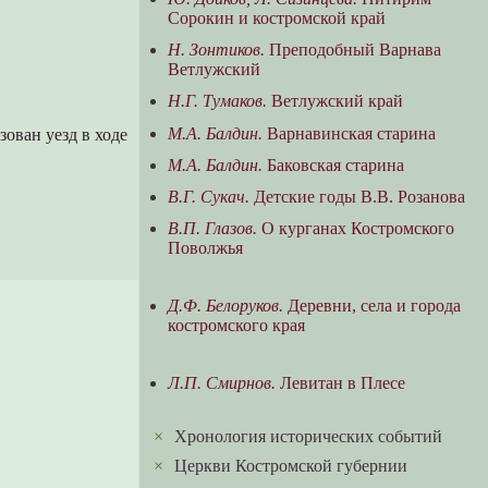
Сорокин и костромской край
Н. Зонтиков.
Преподобный Варнава
Ветлужский
Н.Г. Тумаков.
Ветлужский край
М.А. Балдин.
Варнавинская старина
зован уезд в ходе
М.А. Балдин.
Баковская старина
В.Г. Сукач.
Детские годы В.В. Розанова
В.П. Глазов.
О курганах Костромского
Поволжья
Д.Ф. Белоруков.
Деревни, села и города
костромского края
Л.П. Смирнов.
Левитан в Плесе
×
Хронология исторических событий
×
Церкви Костромской губернии