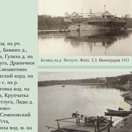
од. на рч.
а,
Бажино д.,
а,
Гулиха д. на
Беляна на р. Ветлуге.
Фото: З.З. Виноградов
1911
луга,
Драничное
Елизаветино
вский корд. на
с. на р.
товка вод. на
а,
Крупчатка
етлуга,
Ляды д.
рово-
,
Семеновский
Уста,
иха вод. м. на