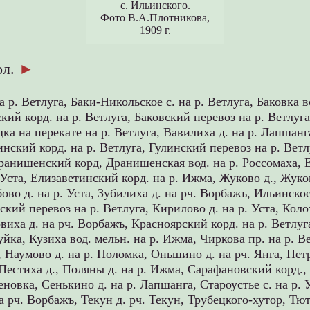
с. Ильинского.
Фото В.А.Плотникова,
1909 г.
ол.
►
а р. Ветлуга,
Баки-Никольское с. на р. Ветлуга,
Баковка в
кий корд. на р. Ветлуга,
Баковский перевоз на р. Ветлуг
дка на перекате на р. Ветлуга,
Вавилиха д. на р. Лапшанг
инский корд. на р. Ветлуга,
Гулинский перевоз на р. Вет
ранишенский корд,
Дранишенская вод. на р. Россомаха,
 Уста,
Елизаветинский корд. на р. Ижма,
Жуково д.,
Жуко
ово д. на р. Уста,
Зубилиха д. на рч. Ворбажъ,
Ильинское 
ский перевоз на р. Ветлуга,
Кирилово д. на р. Уста,
Коло
виха д. на рч. Ворбажъ,
Красноярский корд. на р. Ветлуг
Руйка,
Кузиха вод. мельн. на р. Ижма,
Чиркова пр. на р. В
,
Наумово д. на р. Поломка,
Оньшино д. на рч. Янга,
Пет
Пестиха д.,
Поляны д. на р. Ижма,
Сарафановский корд.
меновка,
Сенькино д. на р. Лапшанга,
Староустье с. на р. 
а рч. Ворбажъ,
Текун д. рч. Текун,
Трубецкого-хутор,
Тют