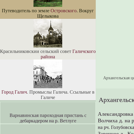
Путеводитель по земле
Островского
. Вокруг
Щелыкова
Красильниковскии сельский совет
Галичского
района
Архангельская ц
Город Галич
. Промыслы Галича. Ссыльные в
Галиче
Архангельск
Александровка 
Варнавинская пароходная пристань с
Волчиха д. на 
дебаркадером на р. Ветлуге
на рч. Голубовск
Заречное д.,
Ко