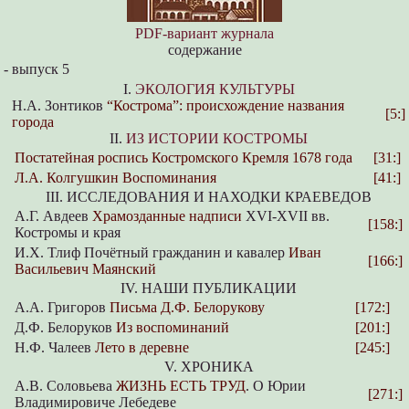
PDF-вариант журнала
содержание
-
выпуск 5
I.
ЭКОЛОГИЯ КУЛЬТУРЫ
Н.А. Зонтиков
“Кострома”: происхождение названия
[5:]
города
II.
ИЗ ИСТОРИИ КОСТРОМЫ
Постатейная роспись Костромского Кремля 1678 года
[31:]
Л.А. Колгушкин Воспоминания
[41:]
III. ИССЛЕДОВАНИЯ И НАХОДКИ КРАЕВЕДОВ
А.Г. Авдеев
Храмозданные надписи
XVI-XVII вв.
[158:]
Костромы и края
И.Х. Тлиф Почётный гражданин и кавалер
Иван
[166:]
Васильевич Маянский
IV. НАШИ ПУБЛИКАЦИИ
А.А. Григоров
Письма Д.Ф. Белорукову
[172:]
Д.Ф. Белоруков
Из воспоминаний
[201:]
Н.Ф. Чалеев
Лето в деревне
[245:]
V. ХРОНИКА
А.В. Соловьева
ЖИЗНЬ ЕСТЬ ТРУД
. О Юрии
[271:]
Владимировиче Лебедеве