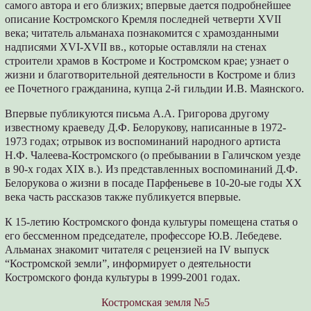
самого автора и его близких; впервые дается подробнейшее
описание Костромского Кремля последней четверти XVII
века; читатель альманаха познакомится с храмозданными
надписями XVI-XVII вв., которые оставляли на стенах
строители храмов в Костроме и Костромском крае; узнает о
жизни и благотворительной деятельности в Костроме и близ
ее Почетного гражданина, купца 2-й гильдии И.В. Маянского.
Впервые публикуются письма А.А. Григорова другому
известному краеведу Д.Ф. Белорукову, написанные в 1972-
1973 годах; отрывок из воспоминаний народного артиста
Н.Ф. Чалеева-Костромского (о пребывании в Галичском уезде
в 90-х годах XIX в.). Из представленных воспоминаний Д.Ф.
Белорукова о жизни в посаде Парфеньеве в 10-20-ые годы ХХ
века часть рассказов также публикуется впервые.
К 15-летию Костромского фонда культуры помещена статья о
его бессменном председателе, профессоре Ю.В. Лебедеве.
Альманах знакомит читателя с рецензией на IV выпуск
“Костромской земли”, информирует о деятельности
Костромского фонда культуры в 1999-2001 годах.
Костромская земля №5