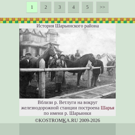
1
2
3
4
5
>>
История Шарьинского района
Вблизи р. Ветлуги на вокруг
железнодорожной станции построена
Шарья
по имени р. Шарьинки
©KOSTROM
K
A.RU 2009-2026