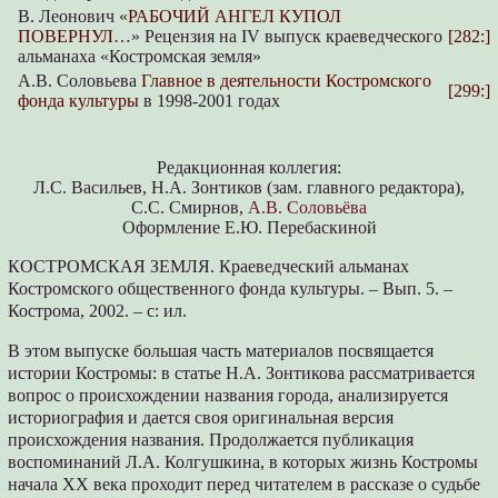
В. Леонович «
РАБОЧИЙ АНГЕЛ КУПОЛ
ПОВЕРНУЛ
…» Рецензия на IV выпуск краеведческого
[282:]
альманаха «Костромская земля»
А.В. Соловьева
Главное в деятельности Костромского
[299:]
фонда культуры
в 1998-2001 годах
Редакционная коллегия:
Л.С. Васильев, Н.А. Зонтиков (зам. главного редактора),
С.С. Смирнов,
А.В. Соловьёва
Оформление Е.Ю. Перебаскиной
КОСТРОМСКАЯ ЗЕМЛЯ. Краеведческий альманах
Костромского общественного фонда культуры. – Вып. 5. –
Кострома, 2002. – с: ил.
В этом выпуске большая часть материалов посвящается
истории Костромы: в статье Н.А. Зонтикова рассматривается
вопрос о происхождении названия города, анализируется
историография и дается своя оригинальная версия
происхождения названия. Продолжается публикация
воспоминаний Л.А. Колгушкина, в которых жизнь Костромы
начала ХХ века проходит перед читателем в рассказе о судьбе