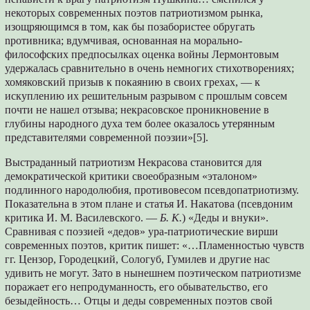
некоторых современных поэтов патриотизмом рынка,
изощряющимся в том, как бы позабористее обругать
npотивникa; вдумчивая, основанная на морально-
философских предпосылках оценка войны Лермонтовым
удержалась сравнительно в очень немногих стихотворениях;
хомяковский призыв к покаянию в своих грехах, — к
искуплению их решительным разрывом с прошлым совсем
почти не нашел отзыва; некрасовское проникновение в
глубины народного духа тем более оказалось утерянным
представителями современной поэзии»[5].
Выстраданный патриотизм Некрасова становится для
демократической критики своеобразным «эталоном»
подлинного народолюбия, противовесом псевдопатриотизму.
Показательна в этом плане и статья И. Накатова (псевдоним
критика И. М. Василевского. —
Б. К.
) «Деды и внуки».
Сравнивая с поэзией «дедов» ура-патриотические вирши
современных поэтов, критик пишет: «…Пламенностью чувств
гг. Цензор, Городецкий, Сологуб, Гумилев и другие нас
удивить не могут. Зато в нынешнем поэтическом патриотизме
поражает eго непродуманность, его обывательство, его
безыдейность… Отцы и деды современных поэтов свой