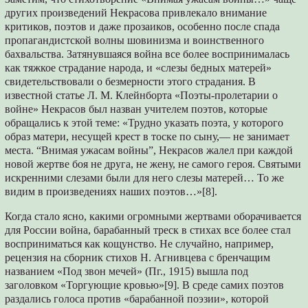
других произведений Некрасова привлекало внимание
критиков, поэтов и даже прозаиков, особенно после спада
пропагандистской волны шовинизма и воинственного
бахвальства. Затянувшаяся война все более воспринималась
как тяжкое страдание народа, и «слезы бедных матерей»
свидетельствовали о безмерности этого страдания. В
известной статье Л. М. Клейнборта «Поэты-пролетарии о
войне» Некрасов был назван учителем поэтов, которые
обращались к этой теме: «Трудно указать поэта, у которого
образ матери, несущей крест в тоске по сыну,— не занимает
места. “Внимая ужасам войны”, Некрасов жалел при каждой
новой жертве боя не друга, не жену, не самого героя. Святыми
искренними слезами были для него слезы матерей… То же
видим в произведениях наших поэтов…»[8].
Когда стало ясно, какими огромными жертвами оборачивается
для России война, барабанный треск в стихах все более стал
восприниматься как кощунство. Не случайно, например,
рецензия на сборник стихов Н. Агнивцева с бренчащим
названием «Под звон мечей» (Пг., 1915) вышла под
заголовком «Торгующие кровью»[9]. В среде самих поэтов
раздались голоса против «барабанной поэзии», которой