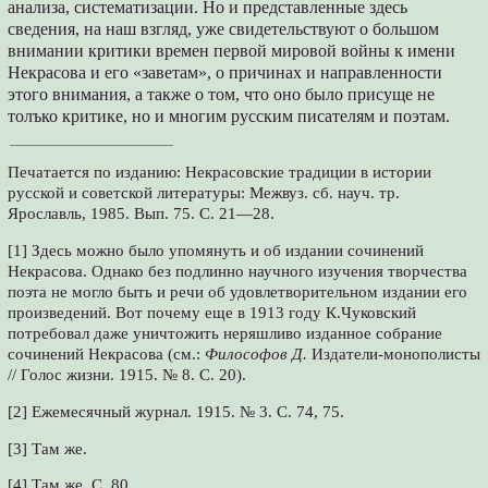
анализа, систематизации. Но и представленные здесь
сведения, на наш взгляд, уже свидетельствуют о большом
внимании критики времен первой мировой войны к имени
Некрасова и его «заветам», о причинах и направленности
этого внимания, а также о том, что оно было присуще не
толъко критике, но и многим русским писателям и поэтам.
Печатается по изданию: Некрасовские традиции в истории
русской и советской литературы: Межвуз. сб. науч. тр.
Ярославль, 1985. Вып. 75. С. 21—28.
[1] Здесь можно было упомянуть и об издании сочинений
Некрасова. Однако без подлинно научного изучения творчества
поэта не могло быть и речи об удовлетворительном издании его
произведений. Вот почему еще в 1913 году К.Чуковский
потребовал даже уничтожить неряшливо изданное собрание
сочинений Некрасова (см.:
Философов Д.
Издатели-монополисты
// Голос жизни. 1915. № 8. С. 20).
[2] Ежемесячный журнал. 1915. № 3. С. 74, 75.
[3] Там же.
[4] Там же. С. 80.