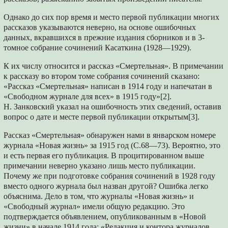
Однако до сих пор время и место первой публикации многих
рассказов указываются неверно, на основе ошибочных
данных, вкравшихся в прежние издания сборников и в 3-
томное собрание сочинений Касаткина (1928—1929).
К их числу относится и рассказ «Смертельная». В примечании
к рассказу во втором томе собрания сочинений сказано:
«Рассказ «Смертельная» написан в 1914 году и напечатан в
«Свободном журнале для всех» в 1915 году»[2].
Н. Занковский указал на ошибочность этих сведений, оставив
вопрос о дате и месте первой публикации открытым[3].
Рассказ «Смертельная» обнаружен нами в январском номере
журнала «Новая жизнь» за 1915 год (С.68—73). Вероятно, это
и есть первая его публикация. В процитированном выше
примечании неверно указано лишь место публикации.
Почему же при подготовке собрания сочинений в 1928 году
вместо одного журнала был назван другой? Ошибка легко
объяснима. Дело в том, что журналы «Новая жизнь» и
«Свободный журнал» имели общую редакцию. Это
подтверждается объявлением, опубликованным в «Новой
жизни» в начале 1914 года: «Редакция и контора журналов