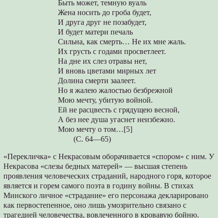
Быть может, темную вуаль
Жена носить до гроба будет,
И друга друг не позабудет,
И будет матери печаль
Сильна, как смерть… Не их мне жаль.
Их грусть с годами просветлеет.
На дне их слез отравы нет,
И вновь цветами мирных лет
Долина смерти заалеет.
Но я жалею жалостью безбрежной
Мою мечту, убитую войной.
Ей не расцвесть с грядущею весной,
А без нее душа угаснет неизбежно.
Мою мечту о том…[5]
(С. 64—65)
«Перекличка» с Некрасовым оборачивается «спором» с ним. У
Некрасова «слезы бедных матерей» — высшая степень
проявления человеческих страданий, народного горя, которое
является и горем самого поэта в годину войны. В стихах
Минского личное «страдание» его персонажа декларировано
как первостепенное, оно лишь умозрительно связано с
трагедией человечества, вовлеченного в кровавую бойню.