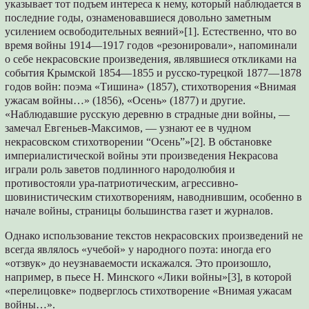
указывает тот подъем интереса к нему, который наблюдается в
последние годы, ознаменовавшиеся довольно заметным
усилением освободительных веяний»[1]. Естественно, что во
время войны 1914—1917 годов «резонировали», напоминали
о себе некрасовские произведения, являвшиеся откликами на
события Крымской 1854—1855 и русско-турецкой 1877—1878
годов войн: поэма «Тишина» (1857), стихотворения «Внимая
ужасам войны…» (1856), «Осень» (1877) и другие.
«Наблюдавшие русскую деревню в страдные дни войны, —
замечал Евгеньев-Максимов, — узнают ее в чудном
некрасовском стихотворении “Осень”»[2]. В обстановке
империалистической войны эти произведения Некрасова
играли роль заветов подлинного народолюбия и
противостояли ура-патриотическим, агрессивно-
шовинистическим стихотворениям, наводнившим, особенно в
начале войны, страницы большинства газет и журналов.
Однако использование текстов некрасовских произведений не
всегда являлось «учебой» у народного поэта: иногда его
«отзвук» до неузнаваемости искажался. Это произошло,
например, в пьесе Н. Минского «Лики войны»[3], в которой
«перелицовке» подверглось стихотворение «Внимая ужасам
войны…».