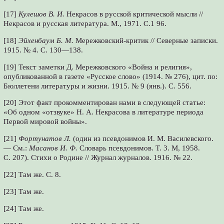
[17]
Кулешов В. И.
Некрасов в русской критической мысли //
Некрасов и русская литература. М., 1971. С.1 96.
[18]
Эйхенбаум Б. М.
Мережковский-критик // Северные записки.
1915. № 4. С. 130—138.
[19] Текст заметки Д. Мережковского «Война и религия»,
опубликованной в газете «Русское слово» (1914. № 276), цит. по:
Бюллетени литературы и жизни. 1915. № 9 (янв.). С. 556.
[20] Этот факт прокомментирован нами в следующей статье:
«Об одном «отзвуке» Н. А. Некрасова в литературе периода
Первой мировой войны».
[21]
Фортунатов Л.
(один из псевдонимов И. М. Василевского.
— См.:
Масанов И. Ф.
Словарь псевдонимов. Т. 3. М, 1958.
С. 207). Стихи о Родине // Журнал журналов. 1916. № 22.
[22] Там же. С. 8.
[23] Там же.
[24] Там же.