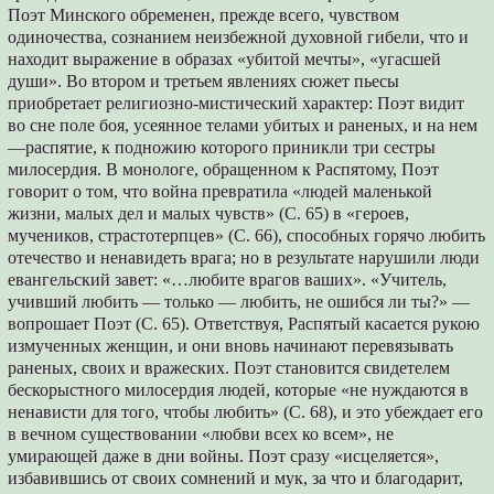
Поэт Минского обременен, прежде всего, чувством
одиночества, сознанием неизбежной духовной гибели, что и
находит выражение в образах «убитой мечты», «угасшей
души». Во втором и третьем явлениях сюжет пьесы
приобретает религиозно-мистический характер: Поэт видит
во сне поле боя, усеянное телами убитых и раненых, и на нем
—распятие, к подножию которого приникли три сестры
милосердия. В монологе, обращенном к Распятому, Поэт
говорит о том, что война превратила «людей маленькой
жизни, малых дел и малых чувств» (С. 65) в «героев,
мучеников, страстотерпцев» (С. 66), способных горячо любить
отечество и ненавидеть врага; но в результате нарушили люди
евангельский завет: «…любите врагов ваших». «Учитель,
учивший любить — только — любить, не ошибся ли ты?» —
вопрошает Поэт (С. 65). Ответствуя, Распятый касается рукою
измученных женщин, и они вновь начинают перевязывать
раненых, своих и вражеских. Поэт становится свидетелем
бескорыстного милосердия людей, которые «не нуждаются в
ненависти для того, чтобы любить» (С. 68), и это убеждает его
в вечном существовании «любви всех ко всем», не
умирающей даже в дни войны. Поэт сразу «исцеляется»,
избавившись от своих сомнений и мук, за что и благодарит,