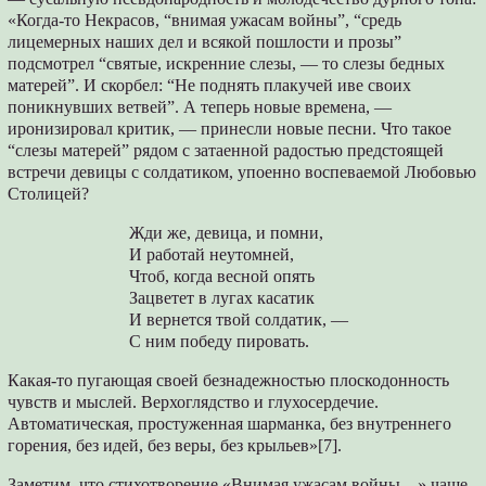
«Когда-то Некрасов, “внимая ужасам войны”, “средь
лицемерных наших дел и всякой пошлости и прозы”
подсмотрел “святые, искренние слезы, — то слезы бедных
матерей”. И скорбел: “Не поднять плакучей иве своих
поникнувших ветвей”. А теперь новые времена, —
иронизировал критик, — принесли новые песни. Что такое
“слезы матерей” рядом с затаенной радостью предстоящей
встречи девицы с солдатиком, упоенно воспеваемой Любовью
Столицей?
Жди же, девица, и помни,
И работай неутомней,
Чтоб, когда весной опять
Зацветет в лугах касатик
И вернется твой солдатик, —
С ним победу пировать.
Какая-то пугающая своей безнадежностью плоскодонность
чувств и мыслей. Верхоглядство и глухосердечие.
Автоматическая, простуженная шарманка, без внутреннего
горения, без идей, без веры, без крыльев»[7].
Заметим, что стихотворение «Внимая ужасам войны…» чаще