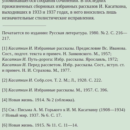
упоминавшегося собрания сочинений. В последних
прижизненных сборниках избранных рассказов И. Касаткина,
выходивших в 1933 и 1937 годах, в него вносились лишь
незначительные стилистические исправления.
Печатается по изданию: Русская литература. 1980. № 2. С. 216—
217.
[1]
Касаткин И.
Избранные рассказы. Предисловие Вс. Иванова.
Сост., подгот. текста и примеч. Н. Занковского. М., 1957;
Касаткин И.
Путь-дорога: Избр. рассказы. Ярославль, 1972;
Касаткин И.
Перед рассветом. Избр. рассказы. Сост., вступ. ст.
и примеч. Н. И. Страхова. М., 1977.
[2]
Касаткин И.
Собр.соч. Т. 2. М.; Л., 1928. С. 222.
[3]
Касаткин И.
Избранные рассказы. М., 1957. С. 396.
[4] Новая жизнь. 1914. № 2 (обложка).
[5] См.: Письма А. М. Горького к И. М. Касаткину (1908—1934)
// Новый мир. 1937. № 6. С. 17.
[6] Новая жизнь. 1915. № 11. С. 11—14.