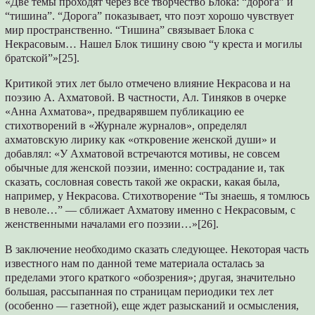
«Две темы проходят через все творчество Блока: “дорога” и
“тишина”. “Дорога” показывает, что поэт хорошо чувствует
мир пространственно. “Тишина” связывает Блока с
Некрасовым… Нашел Блок тишину свою “у креста и могилы
братской”»[25].
Критикой этих лет было отмечено влияние Некрасова и на
поэзию А. Ахматовой. В частности, Ал. Тиняков в очерке
«Анна Ахматова», предварявшем публикацию ее
стихотворений в «Журнале журналов», определял
ахматовскую лирику как «откровение женской души» и
добавлял: «У Ахматовой встречаются мотивы, не совсем
обычные для женской поэзии, именно: сострадание и, так
сказать, сословная совесть такой же окраски, какая была,
например, у Некрасова. Стихотворение “Ты знаешь, я томлюсь
в неволе…” — сближает Ахматову именно с Некрасовым, с
женственными началами его поэзии…»[26].
В заключение необходимо сказать следующее. Некоторая часть
известного нам по данной теме материала осталась за
пределами этого краткого «обозрения»; другая, значительно
большая, рассыпанная по страницам периодики тех лет
(особенно — газетной), еще ждет разысканий и осмысления,