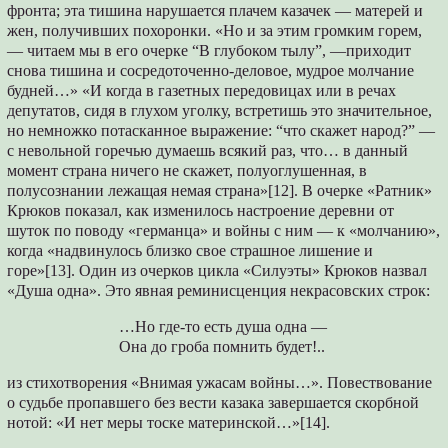
фронта; эта тишина нарушается плачем казачек — матерей и
жен, получивших похоронки. «Но и за этим громким горем,
— читаем мы в его очерке “В глубоком тылy”, —приходит
снова тишина и сосредоточенно-деловое, мудрое молчание
будней…» «И когда в газетных передовицах или в речах
депутатов, сидя в глухом уголку, встретишь это значительное,
но немножко потасканное выражение: “что скажет народ?” —
с невольной горечью думаешь всякий раз, что… в данный
момент страна ничего не скажет, полуоглушенная, в
полусознании лежащая немая страна»[12]. В очерке «Ратник»
Крюков показал, как изменилось настроение деревни от
шуток по поводу «германца» и войны с ним — к «молчанию»,
когда «надвинулось близко свое страшное лишение и
гоpe»[13]. Один из очерков цикла «Силуэты» Крюков назвал
«Душа одна». Это явная реминисценция некрасовских строк:
…Но где-то есть душа одна —
Она до гроба помнить будет!..
из стихотворения «Внимая ужасам войны…». Повествование
о судьбе пропавшего без вести казака завершается скорбной
нотой: «И нет меры тоске материнской…»[14].