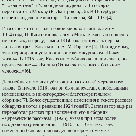
“Новая жизнь” и “Свободный журнал” с 1-го марта
переносятся в Москву (Б. Дмитровка, 26). В Петербурге
остается отделение конторы: Лиговская, 34—103»[4].
Известно, что в начале первой мировой войны, летом
1914 года, И. Касаткин оказался в Москве. Здесь он вошел в
писательскую среду; зимой 1914 года состоялась первая
личная встреча Касаткина с А. М. Горьким[5]. По-видимому, в
этот период он и установил контакт с журналом «Новая
жизнь». В 1915 году Касаткин опубликовал в нем еще одно
произведение — «Волны (Отрывок из записок больного
человека)»[6].
Дальнейшая история публикации рассказа «Смертельная»
такова. В начале 1916 года он был напечатан, с небольшими
изменениями, в нижегородском благотворительном
сборнике[7]. Более существенные изменения в тексте рассказа
обнаруживаются в редакции 1924 года[8]. Затем автор еще раз
переработал рассказ при включении его в сборник
«Деревенские рассказы» (1925), указав при этом более
позднюю дату написания — 1916 год. Этот текст без
изменений был воспроизведен во втором томе уже