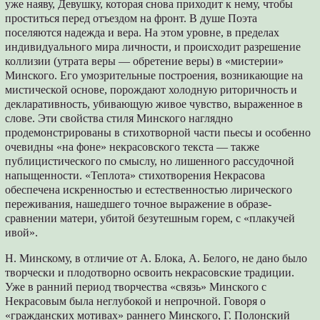
уже наяву, Девушку, которая снова приходит к нему, чтобы
проститься перед отъездом на фронт. В душе Поэта
поселяются надежда и вера. На этом уровне, в пределах
индивидуального мира личности, и происходит разрешение
коллизии (утрата веры — обретение веры) в «мистерии»
Минского. Его умозрительные построения, возникающие на
мистической основе, порождают холодную риторичность и
декларативность, убивающую живое чувство, выраженное в
слове. Эти свойства стиля Минского наглядно
продемонстрированы в стихотворной части пьесы и особенно
очевидны «на фоне» некрасовского текста — также
публицистического по смыслу, но лишенного рассудочной
напыщенности. «Теплота» стихотворения Некрасова
обеспечена искренностью и естественностью лирического
переживания, нашедшего точное выражение в образе-
сравнении матери, убитой безутешным горем, с «плакучей
ивой».
Н. Минскому, в отличие от А. Блока, А. Белого, не дано было
творчески и плодотворно освоить некрасовские традиции.
Уже в ранний период творчества «связь» Минского с
Некрасовым была неглубокой и непрочной. Говоря о
«гражданских мотивах» раннего Минского, Г. Полонский