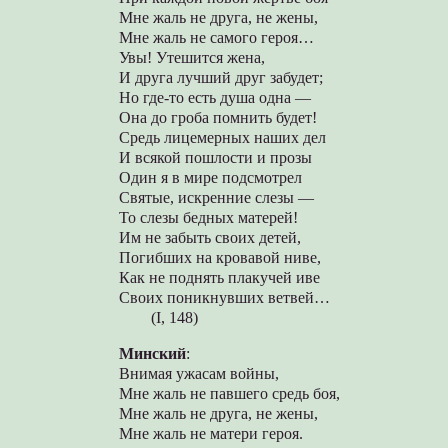
Мне жаль не друга, не жены,
Мне жаль не самого героя…
Увы! Утешится жена,
И друга лучший друг забудет;
Но где-то есть душа одна —
Она до гроба помнить будет!
Средь лицемерных наших дел
И всякой пошлости и прозы
Один я в мире подсмотрел
Святые, искренние слезы —
То слезы бедных матерей!
Им не забыть своих детей,
Погибших на кровавой ниве,
Как не поднять плакучей иве
Своих поникнувших ветвей…
(I, 148)
Минский
:
Внимая ужасам войны,
Мне жаль не павшего средь боя,
Мне жаль не друга, не жены,
Мне жаль не матери героя.