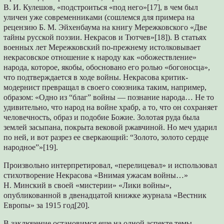
В. И. Кулешов, «подстроиться «под него»[17], в чем был
уличен уже современниками (сошлемся для примера на
рецензию Б. М. Эйхенбаума на книгу Мережковского «Две
тайны русской поэзии. Некрасов и Тютчев»[18]). В статьях
военных лет Meрежковский по-прежнему истолковывает
некрасовское отношение к народу как «обожествление»
народа, которое, якобы, обосновано его ролью «богоносца»,
что подтверждается в ходе войны. Некрасова критик-
модернист превращал в своего союзника таким, например,
образом: «Одно из “благ” войны — познание народа… Не то
удивительно, что народ на войне храбр, а то, что он сохраняет
человечность, образ и подобие Божие. Золотая руда была
землей засыпана, покрыта вековой ржавчиной. Но меч ударил
по ней, и вот разрез ее сверкающий: “Золото, золото сердце
народное”»[19].
Произвольно интерпретировал, «перелицевал» и использовал
стихотворение Некрасова «Внимая ужасам войны…»
Н. Минский в своей «мистерии» «Лики войны»,
опубликованной в двенадцатой книжке журнала «Вестник
Европы» за 1915 год[20].
В заключение остановимся еще на одной аспекте темы