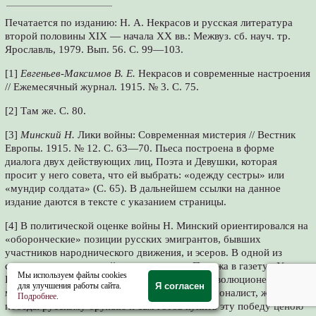
Печатается по изданию: Н. А. Некрасов и русская литература
второй половины XIX — начала XX вв.: Межвуз. сб. науч. тр.
Ярославль, 1979. Вып. 56. С. 99—103.
[1]
Евгеньев-Максимов В. Е.
Некрасов и современные настроения
// Ежемесячный журнал. 1915. № 3. С. 75.
[2] Там же. С. 80.
[3]
Минский Н.
Лики войны: Современная мистерия // Вестник
Европы. 1915. № 12. С. 63—70. Пьеса построена в форме
диалога двух действующих лиц, Поэта и Девушки, которая
просит у него совета, что ей выбрать: «одежду сестры» или
«мундир солдата» (С. 65). В дальнейшем ссылки на данное
издание даются в тексте с указанием страницы.
[4] В политической оценке войны Н. Минский ориентировался на
«оборонческие» позиции русских эмигрантов, бывших
участников народнического движения, и эсеров. В одной из
своих корреспонденций, присланных из Парижа в газету «Утро
Мы используем файлы cookies
России», Минский писал: «Теперь русский революционер не
для улучшения работы сайта.
Я согласен
менее страстно и искренно, чем русский националист, жаждет
Подробнее
.
победы русскому оружию и сам готов купить эту победу ценою