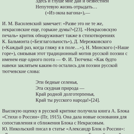
Здесь и глуше мне дай и безвестней
Непутевую жизнь отрыдать…
(«Из окна вагона»),—
И. М. Василевский замечает: «Разве это не те же,
некрасовские еще, горькие думы?»[23]. «Некрасовскую
печаль» критик обнаруживает также в стихотворениях
К. Бальмонта («Безглагольность»), Д. Мережковского
(«Kaждый раз, когда гляжу я в поле…»), Н. Минского («Наше
горе»), связывая этот традиционный мотив русской поэзии с
именем еще одного поэта — Ф. И. Тютчева: «Как будто
навеки заклятьем каким-то остались для поэзии русской
тютчевские слова:
Эти бедные селенья,
Эта скудная природа —
Край родной долготерпенья,
Край ты русского народа!»[24].
Высокую оценку в русской критике получила книга А. Блока
«Стихи о России» (Пг, 1915). Она дала новые основания для
сопоставления и сближения Блока с Некрасовым.
Ю. Никольский писал в статье «Александр Блок о России»: