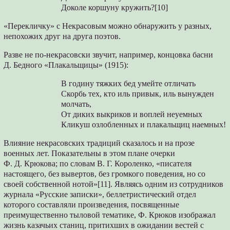
Доколе коршуну кружить?[10]
«Перекличку» с Некрасовым можно обнаружить у разных,
непохожих друг на друга поэтов.
Разве не по-некрасовски звучит, например, концовка басни
Д. Бедного «Плакальщицы» (1915):
В годину тяжких бед умейте отличать
Скорбь тех, кто иль привык, иль вынужден
молчать,
От диких выкриков и воплей неуемных
Кликуш озлобленных и плакальщиц наемных!
Влияние некрасовских традиций сказалось и на прозе
военных лет. Показательны в этом плане очерки
Ф. Д. Крюкова; по словам В. Г. Короленко, «писателя
настоящего, без вывертов, без громкого поведения, но со
своей собственной нотой»[11]. Являясь одним из сотрудников
журнала «Русские записки», беллетристический отдел
которого составляли произведения, посвященные
преимущественно тыловой тематике, Ф. Крюков изображал
жизнь казачьих станиц, притихших в ожидании вестей с