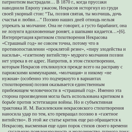
патриотизм выстрадали… В 1870 г., когда пруссаки
наводнили Европу ужасом, Некрасов исторгнул из груди
своей укорный стон: “Ты, поэзия святая, ты молчишь, дочь
счастья и любви…” Поэзию наших дней отнюдь нельзя
упрекать за молчание. Она нe говорит, а густо барабанит, она
не лозунги вдохновенные роняет, а шапками кидается…»[6].
Интерпретация критиком стихотворения Некрасова
«Страшный год» не совсем точна, потому что в
противопоставлении «проклятой резне», «пиру злодейства и
насилья», «газетному витийству» мудрого молчания поэзии
нет упрека в ее адрес. Напротив, в этом стихотворении,
которым Некрасов откликнулся прежде всего на расправу с
парижскими коммунарами, «молчащая» и никому «не
нужная» (особенно это подчеркнуто в вариантах
стихотворения) поэзия оказывается единственным
прибежищем человечности в «страшный год». Именно эта
сторона произведения могла быть использована критиком в
борьбе против эстетизации войны. Но и субъективная
трактовка И. М. Василевским некрасовского стихотворения
наносила удар по тем, кто превращал поэзию в «газетное
витийство». В этой же статье критик еще раз обращается к
Некрасову, высмеивая еще один порок стихов своего времени
— сусальную псевдонародность и молодечество дурного тона: