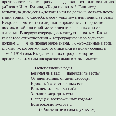
противопоставлялись призывы к сдержанности или молчанию
(«Слово» И. А. Бунина, «Тогда и опять» 3. Гиппиус);
вспыхнула дискуссия «Должны или не должны молчать поэты
в дни войны?». Своеобразное «участие» в ней приняла поэзия
Некрасова: мотивы его лирики возродились в творчестве
поэтов, в той или иной мере ориентировавшихся на его
«заветы». В первую очередь здесь следует назвать А. Блока
как автора стихотворений «Петроградское небо мутилось
дождем…», «Я не предал белое знамя…», «Рожденные в года
глухие…», которыми поэт откликнулся на войну осенью и
зимой 1914 года. Выделим из них строфы, которые
представляются нам «некрасовскими» в этом смысле:
…Испепеляющие годы!
Безумья ль в вас, — надежды ль весть?
От дней войны, от дней свободы —
Кровавый отсвет в лицах есть.
Есть немота—то гул набата
Заставил заградить уста.
В сердцах, восторженных когда-то,
Есть роковая пустота…
(«Рожденные в года глухие…»)