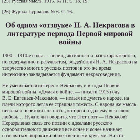
[25] Русская мысль. 1915. № 11. С. 18, 19.
[26] Журнал журналов. № 6. С. 16.
Об одном «отзвуке» Н. А. Некрасова в
литературе периода Первой мировой
войны
1900—1910-е годы — период активного и разнохарактерного,
по содержанию и результатам, воздействия Н. А. Некрасова на
творчество многих русских поэтов; в это же время
интенсивно закладывается фундамент некрасоведения.
Не уменьшается интерес к Некрасову и в годы Первой
мировой войны. «Думая о войне, — писал в 1915 году
В. Е. Евгеньев-Максимов, — нельзя не думать о народе, на
плечи которого легла ее страшная тяжесть. С народа же мысль
невольно переходит на поэта, который отдал ему всю свою
любовь… Нужно ли говорить, что этот поэт — Некрасов?
Неразрывная связь его поэзии с идеалами русского
освободительного движения все яснее и яснее начинает
сознаваться широкими общественными кругами. На это