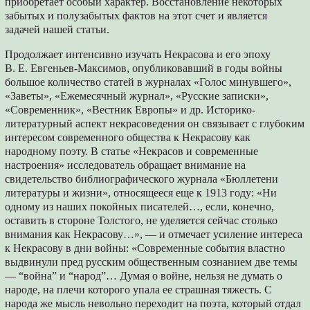
приобретает особый характер. Восстановление некоторых
забытых и полузабытых фактов на этот счет и является
задачей нашей статьи.
Продолжает интенсивно изучать Некрасова и его эпоху
В. Е. Евгеньев-Максимов, опубликовавший в годы войны
большое количество статей в журналах «Голос минувшего»,
«Заветы», «Ежемесячный журнал», «Русские записки»,
«Современник», «Вестник Европы» и др. Историко-
литературный аспект некрасоведения он связывает с глубоким
интересом современного обществa к Некрасову как
народному поэту. В статье «Некрасов и современные
настроения» исследователь обращает внимание на
свидетельство библиографического журнала «Бюллетени
литературы и жизни», относящееся еще к 1913 году: «Ни
одному из наших покойных писателей…, если, конечно,
оставить в стороне Толстого, не уделяется сейчас столько
внимания как Некрасову…», — и отмечает усиление интереса
к Некрасову в дни войны: «Современные события властно
выдвинули пред русским общественным сознанием две темы
— “война” и “народ”… Думая о войне, нельзя не думать о
народе, на плечи которого упала ее страшная тяжесть. С
народа же мысль невольно переходит на поэта, который отдал