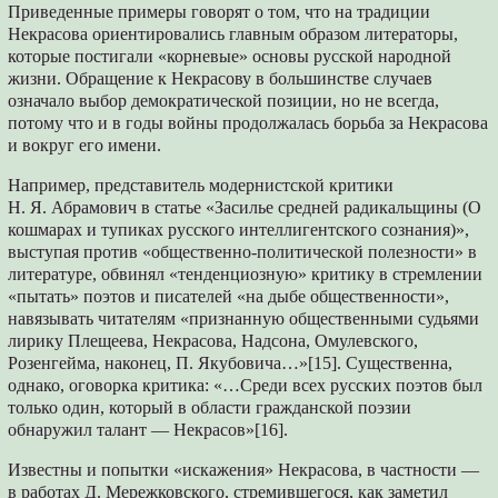
Приведенные примеры говоpят о том, что на традиции
Некрасова ориентировались главным образом литераторы,
которые постигали «корневые» основы русской народной
жизни. Обращение к Некрасову в большинстве случаев
означало выбор демократической позиции, но не всегда,
потому что и в годы войны продолжалась борьба за Некрасова
и вокруг его имени.
Например, представитель модернистской критики
Н. Я. Абрамович в статье «Засилье средней радикальщины (О
кошмарах и тупиках русского интеллигентского сознания)»,
выступая против «общественно-политической полезности» в
литературе, обвинял «тенденциозную» критику в стремлении
«пытать» поэтов и писателей «на дыбе общественности»,
навязывать читателям «признанную общественными судьями
лирику Плещеева, Некрасова, Надсона, Омулевского,
Розенгейма, наконец, П. Якубовича…»[15]. Существенна,
однако, оговорка критика: «…Среди всех русских поэтов был
только один, который в области гражданской поэзии
обнаружил талант — Некрасов»[16].
Известны и попытки «искажения» Некрасова, в частности —
в работах Д. Мережковского, стремившегося, как заметил