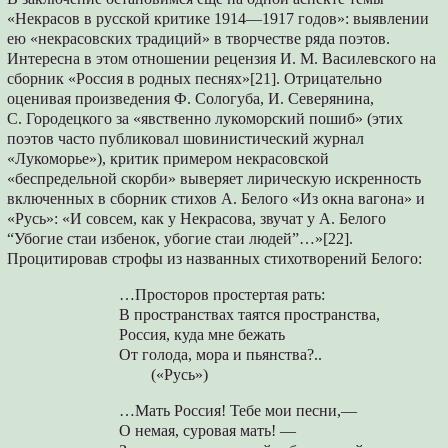
«Некрасов в русской критике 1914—1917 годов»: выявлении
ею «некрасовских традиций» в творчестве ряда поэтов.
Интересна в этом отношении рецензия И. М. Василевского на
сборник «Россия в родных песнях»[21]. Отрицательно
оценивая произведения Ф. Сологуба, И. Северянина,
С. Городецкого за «явственно лукоморский пошиб» (этих
поэтов часто публиковал шовинистический журнал
«Лукоморье»), критик примером некрасовской
«беспредельной скорби» выверяет лирическую искренность
включенных в сборник стихов А. Белого «Из окна вагона» и
«Русь»: «И совсем, как у Некрасова, звучат у А. Белого
“Убогие стаи избенок, убогие стаи людей”…»[22].
Процитировав строфы из названных стихотворений Белого:
…Просторов простертая рать:
В пространствах таятся пространства,
Россия, куда мне бежать
От голода, мора и пьянства?..
(«Русь»)
…Мать Россия! Тебе мои песни,—
О немая, суровая мать! —