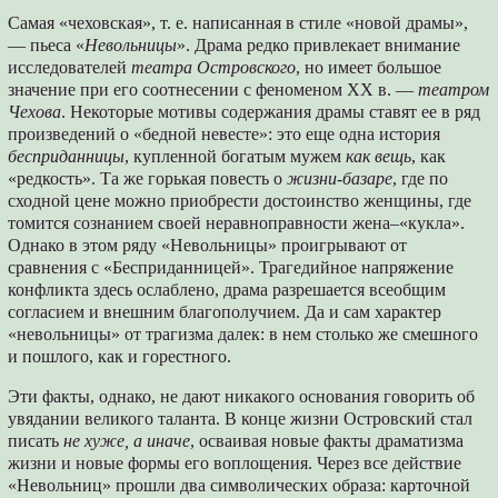
Самая «чеховская», т. е. написанная в стиле «новой драмы»,
— пьеса «
Невольницы
». Драма редко привлекает внимание
исследователей
театра Островского
, но имеет большое
значение при его соотнесении с феноменом ХХ в. —
театром
Чехова
. Некоторые мотивы содержания драмы ставят ее в ряд
произведений о «бедной невесте»: это еще одна история
бесприданницы
, купленной богатым мужем
как вещь
, как
«редкость». Та же горькая повесть о
жизни-базаре
, где по
сходной цене можно приобрести достоинство женщины, где
томится сознанием своей неравноправности жена–«кукла».
Однако в этом ряду «Невольницы» проигрывают от
сравнения с «Бесприданницей». Трагедийное напряжение
конфликта здесь ослаблено, драма разрешается всеобщим
согласием и внешним благополучием. Да и сам характер
«невольницы» от трагизма далек: в нем столько же смешного
и пошлого, как и горестного.
Эти факты, однако, не дают никакого основания говорить об
увядании великого таланта. В конце жизни Островский стал
писать
не хуже, а иначе
, осваивая новые факты драматизма
жизни и новые формы его воплощения. Через все действие
«Невольниц» прошли два символических образа: карточной