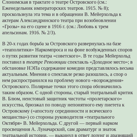
Слонимская в трактате о театре Островского (см.:
Еженедельник императорских театров. 1915. № 8);
проскользнула эта тема и в обращении В. Мейерхольда к
актерам Александринского театра при возобновлении
«Грозы» на его сцене в 1916 г. (см.: Любовь к трем
апельсинам. 1916. № 2/3).
В 20-х годах борьба за Островского развернулась на базе
«теаполитики» Наркомпроса и на фоне возбужденных споров
о путях развития театра «советского». В те годы Мейерхольд
поставил в
театре Революции
спектакль «Доходное место»; в
обстановке НЭПа содержание комедии представлялось весьма
актуальным. Мнения о спектакле резко разошлись, а спор о
нем распространился на проблему нового «возрождения»
Островского. Полярные точки этого спора обозначились
таким образом. С одной стороны, старый театральный критик
В. Блюм, неистовый защитник чистоты «пролетарского»
искусства, брюзжал по поводу непонятного ему пиетета к
Островскому («апостолу серединности и всяческого
мещанства») со стороны руководителя «театрального
Октября» В. Мейерхольда. С другой — первый нарком
просвещения А. Луначарский, сам драматург и знаток
театральной истории, — выкинул в ответ лозунг и дразнящий