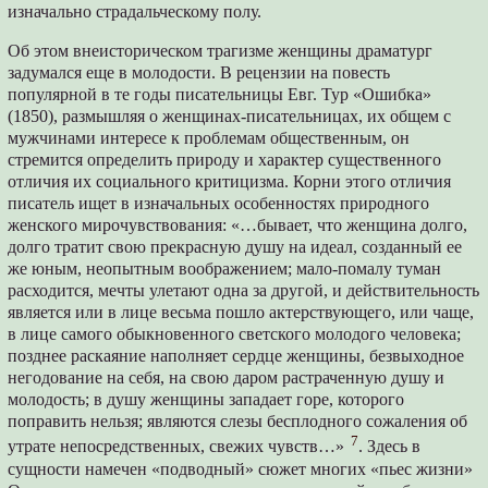
изначально страдальческому полу.
Об этом внеисторическом трагизме женщины драматург
задумался еще в молодости. В рецензии на повесть
популярной в те годы писательницы Евг. Тур «Ошибка»
(1850), размышляя о женщинах-писательницах, их общем с
мужчинами интересе к проблемам общественным, он
стремится определить природу и характер существенного
отличия их социального критицизма. Корни этого отличия
писатель ищет в изначальных особенностях природного
женского мирочувствования: «…бывает, что женщина долго,
долго тратит свою прекрасную душу на идеал, созданный ее
же юным, неопытным воображением; мало-помалу туман
расходится, мечты улетают одна за другой, и действительность
является или в лице весьма пошло актерствующего, или чаще,
в лице самого обыкновенного светского молодого человека;
позднее раскаяние наполняет сердце женщины, безвыходное
негодование на себя, на свою даром растраченную душу и
молодость; в душу женщины западает горе, которого
поправить нельзя; являются слезы бесплодного сожаления об
7
утрате непосредственных, свежих чувств…»
. Здесь в
сущности намечен «подводный» сюжет многих «пьес жизни»