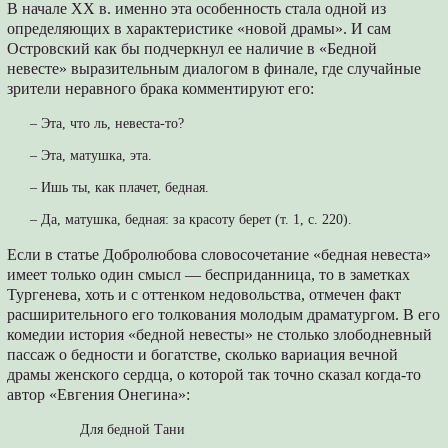
В начале ХХ в. именно эта особенность стала одной из
определяющих в характеристике «новой драмы». И сам
Островский как бы подчеркнул ее наличие в «Бедной
невесте» выразительным диалогом в финале, где случайные
зрители неравного брака комментируют его:
– Эта, что ль, невеста-то?
– Эта, матушка, эта.
– Ишь ты, как плачет, бедная.
– Да, матушка, бедная: за красоту берет (т. 1, с. 220).
Если в статье Добролюбова словосочетание «бедная невеста»
имеет только один смысл — бесприданница, то в заметках
Тургенева, хоть и с оттенком недовольства, отмечен факт
расширительного его толкования молодым драматургом. В его
комедии история «бедной невесты» не столько злободневный
пассаж о бедности и богатстве, сколько вариация вечной
драмы женского сердца, о которой так точно сказал когда-то
автор «Евгения Онегина»:
Для бедной Тани