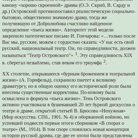
канону «хорошо скроенной» драмы (О.Э. Скриб, В. Сарду и
др.) Островский противопоставил реалистическую социально-
бытовую, общественно значимую драму, тогда же
получившую от Добролюбова счастливо найденное
определение «пьеса жизни». Авторитет этой модели
закрепило патетическое письмо И. Гончарова: «…только после
Вас мы, русские, можем с гордостью сказать: «У нас есть свой
русский, национальный театр. Он, по справедливости, должен
1
называться "Театр Островского"»
. Эту справедливость XIX
2
в. сберегал незыблемо, став веком его триумфа
.
XX столетие, открывшееся «бурным брожением в театральной
жизни» (А. Горнфельд), сохранило пиетет к великому
драматургу, но в общую оценку его исторической роли были
внесены существенные коррективы. По-новому была
осмыслена и формула «пьеса жизни». Тень Островского
активно участвовала в бушевавшей 20 лет бурной дискуссии о
театре и драме, открытой статьей В. Брюсова «Ненужная»
(Мир искусства. СПб., 1901. № 4) и оборванной войною, но
успевшей подвести первые итоги сборником «В спорах о
театре» (М., 1914). В том споре сложилась новая концепция
истории русской драмы, где две ее эпохи были представлены