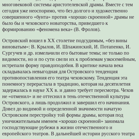
многовековой системы аристотелевской драмы. Вместе с тем
сегодня уже неоспоримо, что без долгого и художественно
совершенного «бунта» против «хорошо скроенной» драмы не
было бы и чеховского новаторства, приведшего к
формированию «феномена века» (В. Фролов).
Островский вошел в ХХ столетие подсудимым, «без вины
виноватым»: В. Крылов, И. Шпажинский, И. Потапенко, И.
Сургучев и др. измельчили его бытовые темы; не только по
видимости, но и по сути свели их к проблемам узкосемейным,
истрепали форму правдоподобия. В критике начала века
складывалась невыгодная для Островского тенденция
противопоставления его театра чеховскому. Тенденция эта
понемногу перерастала в традицию, которая на десятилетия
задержалась в науке ХХ в. и давно требует пересмотра. Чехов
не «отменил» и не оттеснил в тень отечественной культуры
Островского, а лишь продолжил и завершил его начинания.
Довел до видимой и определенной значимости начатую
Островским перестройку той формы драмы, которая под
уничижительным именем «хорошо скроенной» занимала
господствующие рубежи в жизни отечественного и
европейского театров. В дальнейшей истории русского театра