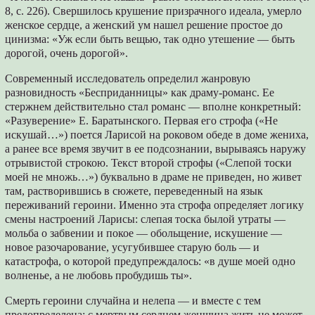
8, с. 226). Свершилось крушение призрачного идеала, умерло
женское сердце, а женский ум нашел решение простое до
цинизма: «Уж если быть вещью, так одно утешение — быть
дорогой, очень дорогой».
Современный исследователь определил жанровую
разновидность «Бесприданницы» как драму-романс. Ее
стержнем действительно стал романс — вполне конкретный:
«Разуверение» Е. Баратынского. Первая его строфа («Не
искушай…») поется Ларисой на роковом обеде в доме жениха,
а ранее все время звучит в ее подсознании, вырываясь наружу
отрывистой строкою. Текст второй строфы («Слепой тоски
моей не множь…») буквально в драме не приведен, но живет
там, растворившись в сюжете, переведенный на язык
переживаний героини. Именно эта строфа определяет логику
смены настроений Ларисы: слепая тоска былой утраты —
мольба о забвении и покое — обольщение, искушение —
новое разочарование, усугубившее старую боль — и
катастрофа, о которой предупреждалось: «в душе моей одно
волненье, а не любовь пробудишь ты».
Смерть героини случайна и нелепа — и вместе с тем
предопределена: с мертвым сердцем женщина жить не может.