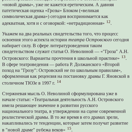
«новой драмы», уже не кажется еретическим. А давняя
патетическая оценка «Грозы» Блоком («великая
символическая драма») сегодня воспринимается как
12
адекватная, хотя и с оговоркой: «нетрадиционная»
.
Укажем на два реальных свидетельства того, что процесс
освоения этого аспекта истории
театра Островского
сегодня
набирает силу. В сфере литературоведения таким
свидетельством служит статья О. Неволиной — «"Гроза" А.Н.
13
Островского: Варианты прочтения в школьной практике»
.
В сфере театроведения — работа Р. Должанского «Второй
поход на "Грозу": Островский не по школьным правилам»,
оформленная как рецензия на постановку драмы Г. Яновской в
14
столичном ТЮЗе в 1997 г.
Стержневая мысль О. Неволиной сформулирована уже в
начале статьи: «Театральная деятельность А.Н. Островского
имела решающее значение в развитии русского
национального театра, в утверждении на сцене современной
реалистической драмы. В то же время в его драмах зрели,
накапливались те тенденции, которые затем получат развитие
15
в "новой драме" рубежа веков»
.