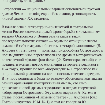
они существуют на равных.
Островский — национальный вариант обновляемой русской
драмы; Чехов — ее общеевропейское лицо, разновидность
«новой драмы» ХХ столетия.
В начале века в литературно-критической и театральной
жизни России сложился целый фронт борьбы с «отжившим»
театром Островского. Война развивалась в такой
последовательности: сначала — огульное отрицание якобы
изжившей себя театральной системы «старой салопницы» (Л.
Андреев); чуть позже — попытка приспособить Островского к
новым движениям, перетолковав его драмы в метафизическом
ключе вечной «философии быта» (Ф. Комиссаржевский); еще
позднее, в момент нового оживления авторитета реализма в
10-х годах, прошла полоса «возрождения» Островского как
национальной реликвии на волне ностальгического «ретро».
В ту пору родилась и была по-разному обоснована критиками
разных ориентаций конструктивная мысль, что само
движение «новой драмы» зародилось в недрах творческой
лаборатории Островского. Эту мысль выразил А. Кугель в
статье, посвященной «Письмам о театре» Л. Андреева (см.:
Театр и искусство. 1914. № 1); о том же говорила Ю.