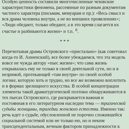
Особую ценность составили многочисленные чеховские
характеристики феномена, рассеянные по разным документам
частного характера (письмам, мемуарам и пр.): «Весь смысл и
вся драма человека внутри, а не во внешних проявлениях»;
«Люди обедают, только обедают, а в это время слагается их
6
счастье и разбиваются жизни» и т.п.
.
* * *
Перечитывая драмы Островского «пристально» (как советовал
когда-то И. Анненский), все более убеждаемся, что эта модель
вовсе не чужда автору «пьес жизни»; что сама жизнь
открывалась ему не только в своей деятельной сути, но и в
незримой, протекающей «там внутри» по своей особой
логике, которую хоть и трудно, но все же возможно воплотить
и в формах зрелищного искусства. В особой концентрации
элементы такой драматургической поэтики обнаруживаются в
тех пьесах Островского, где раскрывается важная и
постоянная в его литературном наследии тема —
трагической
судьбы женщины, трагедии женского естества
. Именно так:
речь идет о судьбе, обусловленной не порочно сложившейся
социальной системой или не только ею, но и неким
трансцендентальным, вечным фактором принадлежности к