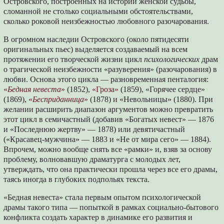
Островского, построенных на истории женской судьбы,
сломанной не столько социальными обстоятельствами,
сколько роковой неизбежностью любовного разочарования.
В огромном наследии Островского (около пятидесяти
оригинальных пьес) выделяется создаваемый на всем
протяжении его творческой жизни цикл
психологических
драм
о трагической неизбежности «разуверения» (разочарования) в
любви. Основа этого цикла — разновременная пенталогия:
«
Бедная невеста
»
(1852),
«Гроза»
(1859), «Горячее сердце»
(1869),
«
Бесприданница
»
(1878) и «Невольницы» (1880). При
желании расширить диапазон аргументов можно превратить
этот цикл в семичастный (добавив «Богатых невест» — 1876
и «Последнюю жертву» — 1878) или девятичастный
(«Красавец-мужчина» — 1883 и «Не от мира сего» — 1884).
Впрочем, можно вообще снять все «рамки» и, взяв за основу
проблему, волновавшую драматурга с молодых лет,
утверждать, что она практически прошла через все его драмы,
таясь иногда в глубоких подпольях текста.
«Бедная невеста» стала первым опытом психологической
драмы такого типа — попыткой в рамках социально-бытового
конфликта создать характер в динамике его развития и