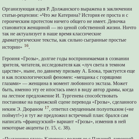
Организующая идея Р. Должанского выражена в заключении
статьи-рецензии: «Что же Катерина? История ее проста и с
героическим протестом ничего общего не имеет. Девочка
становится женщиной — но ценой собственной жизни. Ничто
так не актуализует в наше время классические
драматургические тексты, как сильно сыгранные простые
16
истории»
.
Героиня «Грозы», долгие годы воспринимаемая в сознании
зрителя, читателя, исследователя как «луч света в темном
царстве», ныне, по давнему призыву А. Блока, трактуется еще
и как психологический феномен: «мещанка с горящими
глазами» — женщина в момент любовного экстаза. Может
быть, именно эту ее ипостась имел в виду автор драмы, когда
на лестное предложение И. Тургенева способствовать
постановке на парижской сцене перевода «Грозы», сделанного
17
неким Э. Дюраном
, ответил смущенным полуотказом («не
поймут!») и тут же предложил встречный план: брался сам
написать «французский» вариант «Грозы», изменив в ней
некоторые акценты (т. 15, с. 38).
«Пылающие глаза» Катерины роднят ее с Парашей, героиней