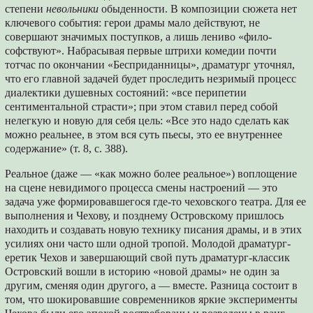
степени
невольники
обыденности. В композиции сюжета нет
ключевого события: герои драмы мало действуют, не
совершают значимых поступков, а лишь лениво «фило-
софствуют». Набрасывая первые штрихи комедии почти
тотчас по окончании «Бесприданницы», драматург уточнял,
что его главной задачей будет проследить незримый процесс
диалектики душевных состояний: «все перипетии
сентиментальной страсти»; при этом ставил перед собой
нелегкую и новую для себя цель: «Все это надо сделать как
можно реальнее, в этом вся суть пьесы, это ее внутреннее
содержание» (т. 8, с. 388).
Реальное (даже — «как можно более реальное») воплощение
на сцене невидимого процесса смены настроений — это
задача уже формировавшегося где-то чеховского театра. Для ее
выполнения и Чехову, и позднему Островскому пришлось
находить и создавать новую технику писания драмы, и в этих
усилиях они часто шли одной тропой. Молодой драматург-
еретик Чехов и завершающий свой путь драматург-классик
Островский вошли в историю «новой драмы» не один за
другим, сменяя один другого, а — вместе. Разница состоит в
том, что шокировавшие современников яркие эксперименты