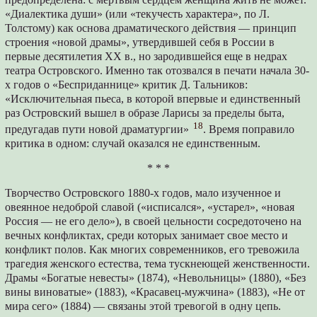
«Диалектика души» (или «текучесть характера», по Л.
Толстому) как основа драматического действия — принцип
строения «новой драмы», утвердившей себя в России в
первые десятилетия ХХ в., но зародившейся еще в недрах
театра Островского. Именно так отозвался в печати начала 30-
х годов о «Бесприданнице» критик Д. Тальников:
«Исключительная пьеса, в которой впервые и единственный
раз Островский вышел в образе Ларисы за пределы быта,
18
предугадав пути новой драматургии»
. Время поправило
критика в одном: случай оказался не единственным.
* * *
Творчество Островского 1880-х годов, мало изученное и
овеянное недоброй славой («исписался», «устарел», «новая
Россия — не его дело»), в своей цельности сосредоточено на
вечных конфликтах, среди которых занимает свое место и
конфликт полов. Как многих современников, его тревожила
трагедия женского естества, тема тускнеющей женственности.
Драмы «Богатые невесты» (1874), «Невольницы» (1880), «Без
вины виноватые» (1883), «Красавец-мужчина» (1883), «Не от
мира сего» (1884) — связаны этой тревогой в одну цепь.