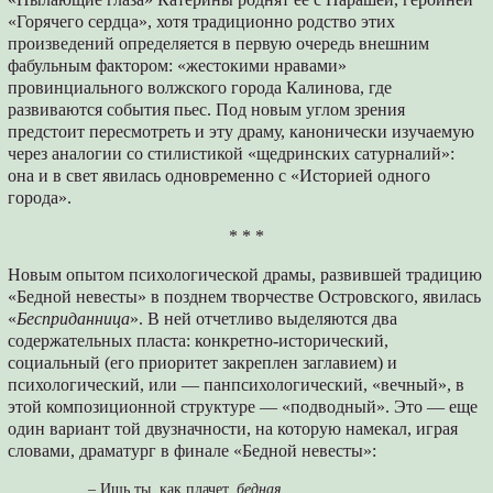
«Горячего сердца», хотя традиционно родство этих
произведений определяется в первую очередь внешним
фабульным фактором: «жестокими нравами»
провинциального волжского города Калинова, где
развиваются события пьес. Под новым углом зрения
предстоит пересмотреть и эту драму, канонически изучаемую
через аналогии со стилистикой «щедринских сатурналий»:
она и в свет явилась одновременно с «Историей одного
города».
* * *
Новым опытом психологической драмы, развившей традицию
«Бедной невесты» в позднем творчестве Островского, явилась
«
Бесприданница
». В ней отчетливо выделяются два
содержательных пласта: конкретно-исторический,
социальный (его приоритет закреплен заглавием) и
психологический, или — панпсихологический, «вечный», в
этой композиционной структуре — «подводный». Это — еще
один вариант той двузначности, на которую намекал, играя
словами, драматург в финале «Бедной невесты»:
– Ишь ты, как плачет,
бедная
.