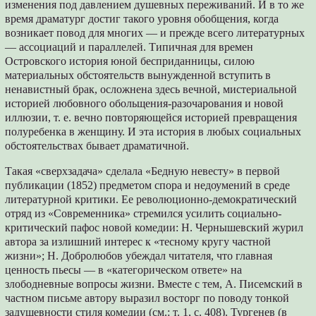
изменения под давлением душевных переживаний. И в то же
время драматург достиг такого уровня обобщения, когда
возникает повод для многих — и прежде всего литературных
— ассоциаций и параллелей. Типичная для времен
Островского история юной бесприданницы, силою
материальных обстоятельств вынужденной вступить в
ненавистный брак, осложнена здесь вечной, мистериальной
историей любовного обольщения-разочарования и новой
иллюзии, т. е. вечно повторяющейся историей превращения
полуребенка в женщину. И эта история в любых социальных
обстоятельствах бывает драматичной.
Такая «сверхзадача» сделала «Бедную невесту» в первой
публикации (1852) предметом спора и недоумений в среде
литературной критики. Ее революционно-демократический
отряд из «Современника» стремился усилить социально-
критический пафос новой комедии: Н. Чернышевский журил
автора за излишний интерес к «тесному кругу частной
жизни»; Н. Добролюбов убеждал читателя, что главная
ценность пьесы — в «категорическом ответе» на
злободневные вопросы жизни. Вместе с тем, А. Писемский в
частном письме автору выразил восторг по поводу тонкой
задушевности стиля комедии (см.: т. 1, с. 408). Тургенев (в