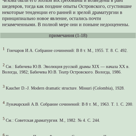
Чехова были его эпохой востребованы и возведены в ранг
шедевров, тогда как поздние опыты Островского, сгустившие
некоторые тенденции его ранней и зрелой драматургии в
принципиально новое явление, остались почти
незамеченными. В полной мере они и поныне недооценены.
примечания (1-18)
1
Гончаров И.А. Собрание сочинений: В 8 т. М., 1955. Т. 8. С. 492.
2
См.: Бабичева Ю.В. Эволюция русской драмы ХIХ — начала ХХ в.
Вологда, 1982; Бабичева Ю.В. Театр Островского. Вологда, 1986.
3
Kaucher D.-J. Modern dramatic structure. Missuri (Colombia), 1928.
4
Луначарский А.В. Собрание сочинений: В 8 т. М., 1963. Т. 1. С. 200.
5
См.: Советская драматургия. М., 1982. № 4. С. 244.
6