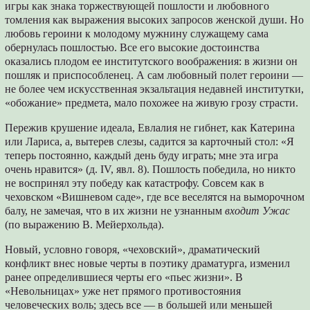
игры как знака торжествующей пошлости и любовного
томления как выражения высоких запросов женской души. Но
любовь героини к молодому мужнину служащему сама
обернулась пошлостью. Все его высокие достоинства
оказались плодом ее институтского воображения: в жизни он
пошляк и приспособленец. А сам любовный полет героини —
не более чем искусственная экзальтация недавней институтки,
«обожание» предмета, мало похожее на живую грозу страсти.
Пережив крушение идеала, Евлалия не гибнет, как Катерина
или Лариса, а, вытерев слезы, садится за карточный стол: «Я
теперь постоянно, каждый день буду играть; мне эта игра
очень нравится» (д. IV, явл. 8). Пошлость победила, но никто
не воспринял эту победу как катастрофу. Совсем как в
чеховском «Вишневом саде», где все веселятся на выморочном
балу, не замечая, что в их жизни не узнанным
входит Ужас
(по выражению В. Мейерхольда).
Новый, условно говоря, «чеховский», драматический
конфликт внес новые черты в поэтику драматурга, изменил
ранее определившиеся черты его «пьес жизни». В
«Невольницах» уже нет прямого противостояния
человеческих воль; здесь все — в большей или меньшей