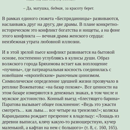
– Да, матушка,
бедная
, за красоту берет.
В рамках единого сюжета «Бесприданницы» развиваются,
наслаиваясь друг на другу, две драмы. В плане конкретно-
историческом это конфликт богатства и нищеты, а на фоне
этого конфликта — вечная драма женского сердца:
неизбежная утрата любовной иллюзии.
И в этой зрелой пьесе конфликт развивается на бытовой
основе, постепенно углубляясь в кулисы души. Образ
волжского города Бряхимова встает как воплощение
«пучины», где патриархальная косность соединилась с
новейшим «европейским» рыночным цинизмом.
Символическое определение здешней жизни прозвучало в
реплике Вожеватова: «на базар похоже». Все ценности на
этом базаре измеряются в денежных знаках, в том числе и
мужское достоинство. Конный выезд «блестящего барина»
Паратова вызывает общее поклонение: «Ведь это ужасти
смотреть… как львы… все четыре на трензелях!»; коляска
Карандышева рождает презрение к владельцу: «Лошадь из
деревни выписал, клячу какую-то разношерстную, кучер
маленький, а кафтан на нем с большого» (т. 8, с. 160, 165).