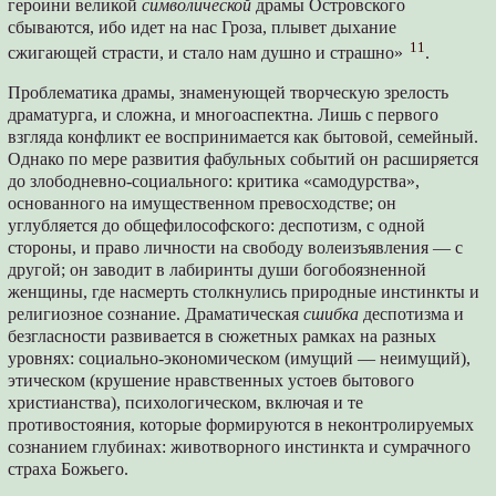
героини великой
символической
драмы Островского
сбываются, ибо идет на нас Гроза, плывет дыхание
11
сжигающей страсти, и стало нам душно и страшно»
.
Проблематика драмы, знаменующей творческую зрелость
драматурга, и сложна, и многоаспектна. Лишь с первого
взгляда конфликт ее воспринимается как бытовой, семейный.
Однако по мере развития фабульных событий он расширяется
до злободневно-социального: критика «самодурства»,
основанного на имущественном превосходстве; он
углубляется до общефилософского: деспотизм, с одной
стороны, и право личности на свободу волеизъявления — с
другой; он заводит в лабиринты души богобоязненной
женщины, где насмерть столкнулись природные инстинкты и
религиозное сознание. Драматическая
сшибка
деспотизма и
безгласности развивается в сюжетных рамках на разных
уровнях: социально-экономическом (имущий — неимущий),
этическом (крушение нравственных устоев бытового
христианства), психологическом, включая и те
противостояния, которые формируются в неконтролируемых
сознанием глубинах: животворного инстинкта и сумрачного
страха Божьего.