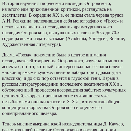
История изучения творческого наследия Островского,
начатого еще прижизненной критикой, растянулась на
десятилетия. В середине XX в. ее пиком стала череда трудов
А.И. Ревякина, включившая в себя монографию о «Грозе» и
несколько вариантов исследования драматургического
наследия Островского, выпущенных в свет от 30-х до 70-х
годов разными издательствами (Academia, Учпедгиз, Знание,
Художественная литература).
Драма «Гроза», неизменно была в центре внимания
исследователей творчества Островского, изучена во многих
аспектах, но тот, который заинтересовал нас сегодня (следы
«новой драмы» в художественной лаборатории драматурга-
классика), и до сих пор остается в глубокой тени. Взрыв в
русском литературоведении последнего десятилетия ХХ в.,
обусловленный процессом возвращения забытых культурных
ценностей, скорректировал многие считавшиеся уже
незыблемыми оценки классики XIX â., в том числе общую
концепцию творчества Островского и оценку его
общепризнанного шедевра.
Теперь мнение американской исследовательницы Д. Каучер,
рассмотревшей наследие Островского в составе истории