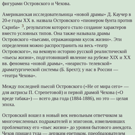
фигурами Островского и Чехова.
Американская исследовательница «новой драмы» Д. Каучер в
20-е годы ХХ в. назвала Островского «пионером бунта против
3
Скриба»
, результатом которого стало создание характеров
вместо условных типов. Она также называла драмы
Островского «пьесами, отражающими кусок жизни». Эти
определения можно распространить на весь «театр
Островского», на вековую историю русской реалистической
«пьесы жизни», подготовившей явление на рубеже XIX и XX
вв. феномена «новой драмы», «неаристо- телевской»
драматургической системы (Б. Брехт); у нас в России —
«театра Чехова».
Между последней пьесой Островского («Не от мира сего» —
для актрисы П. Стрепетовой) и первой драмой Чехова («О
вреде табака») — всего два года (1884-1886), но это — целая
эпоха.
Островский вошел в новый век невольным ответчиком за
многочисленных подражателей и эпигонов, измельчивших
проблематику его «пьес жизни» до уровня бытового анекдота.
Чехов пришел туда — дерзким еретиком, преобразователем