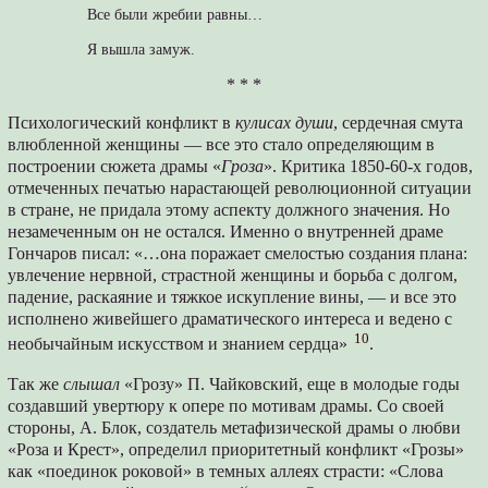
Все были жребии равны…
Я вышла замуж.
* * *
Психологический конфликт в
кулисах души
, сердечная смута
влюбленной женщины — все это стало определяющим в
построении сюжета драмы «
Гроза
». Критика 1850-60-х годов,
отмеченных печатью нарастающей революционной ситуации
в стране, не придала этому аспекту должного значения. Но
незамеченным он не остался. Именно о внутренней драме
Гончаров писал: «…она поражает смелостью создания плана:
увлечение нервной, страстной женщины и борьба с долгом,
падение, раскаяние и тяжкое искупление вины, — и все это
исполнено живейшего драматического интереса и ведено с
10
необычайным искусством и знанием сердца»
.
Так же
слышал
«Грозу» П. Чайковский, еще в молодые годы
создавший увертюру к опере по мотивам драмы. Со своей
стороны, А. Блок, создатель метафизической драмы о любви
«Роза и Крест», определил приоритетный конфликт «Грозы»
как «поединок роковой» в темных аллеях страсти: «Слова