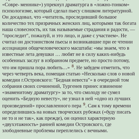
«Совре- меннике») упрекнул драматурга в «ложно-тонком»
психологизме, который сделал пьесу слишком литературной.
Он досадовал, что «читатель, проследивший большое
количество тех призрачных женских лиц, которыми так богата
наша словесность, их так называемые страдания и радости, —
"проследит", пожалуй, и это лицо, и даже с участием». Не
считал он достоинством пьесы и возникавшие при ее чтении
ассоциации общечеловеческого масштаба: «мы знаем, что в
известные лета девушки … любят не в силу каких-нибудь
особенных заслуг в избранном предмете, но просто потому,
8
что им пришла пора любить…»
. Не забудем отметить, что
через четверть века, помещая статью «Несколько слов о новой
комедии г.Островского: "Бедная невеста"» в очередной том
собрания своих сочинений, Тургенев принес извинение
«знаменитому драматургу» за то, что смолоду не сумел
оценить «Бедную невесту», не узнал в ней «одно из лучших
9
произведений» прославленного пера
. Сам к тому времени
определившись на новых творческих рубежах («буду писать
не то и не так», как прежде), он оценил характерную
«двухэтажность» ранней комедии Островского, где
злободневные проблемы переплелись с вечными.