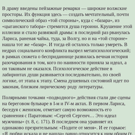
В драму введены пейзажные ремарки — широкие волжские
просторы. Их функция здесь — создать мечтательный, почти
символический образ «той стороны», куда с «базара», из
«цыганского табора» стремится душа героини. Крушение этой
иллюзии и стало развязкой драмы: в последний раз рванулась
Лариса, раненая чайка, туда, за Волгу, но и на «той стороне»
нашла тот же «базар». И тогда ей осталось только умереть. В
недрах социального конфликта вызрел метапсихологический;
в рамках сюжета о бесприданнице развилась вечная история
разочарования в том, кого по наивности приняла за идеал, а
он таковым не оказался. Психологическое действие в
лабиринтах души развивается последовательно, по своей
логике, от этапа к этапу. Смена душевных состояний идет по
законам, близким лирическому роду литературы.
Полярными точками «подводного» действия стали две сцены
на береговом бульваре в I-м и IV-м актах. В первом Лариса,
беседуя с женихом, отметает самую возможность его
сравнения с Паратовым: «Сергей Сергеич… Это идеал
мужчины» (т. 8, с. 171). В последнем она уравняет их
одинаково презрительным: «Подите от меня». И ее горькое:
«Я любви искала и не нашла» равно относится к ним обоим (т.