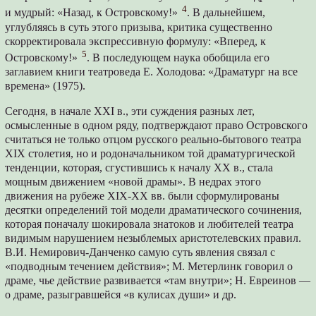
4
и мудрый: «Назад, к Островскому!»
. В дальнейшем,
углубляясь в суть этого призыва, критика существенно
скорректировала экспрессивную формулу: «Вперед, к
5
Островскому!»
. В последующем наука обобщила его
заглавием книги театроведа Е. Холодова: «Драматург на все
времена» (1975).
Сегодня, в начале XXI в., эти суждения разных лет,
осмысленные в одном ряду, подтверждают право Островского
считаться не только отцом русского реально-бытового театра
XIX столетия, но и родоначальником той драматургической
тенденции, которая, сгустившись к началу ХХ в., стала
мощным движением «новой драмы». В недрах этого
движения на рубеже XIX-XX вв. были сформулированы
десятки определений той модели драматического сочинения,
которая поначалу шокировала знатоков и любителей театра
видимым нарушением незыблемых аристотелевских правил.
В.И. Немирович-Данченко самую суть явления связал с
«подводным течением действия»; М. Метерлинк говорил о
драме, чье действие развивается «там внутри»; Н. Евреинов —
о драме, разыгравшейся «в кулисах души» и др.