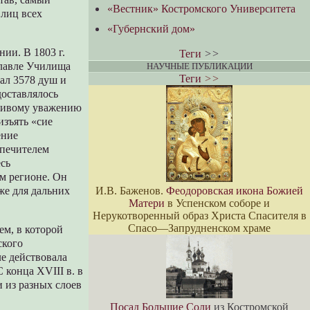
«Вестник» Костромского Университета
 лиц всех
«Губернский дом»
ии. В 1803 г.
Теги
>>
славле Училища
НАУЧНЫЕ ПУБЛИКАЦИИ
Теги
>>
ал 3578 душ и
доставлялось
обливому уважению
зъять «сие
ение
опечителем
есь
м регионе. Он
И.В. Баженов.
Феодоровская икона Божией
же для дальних
Матери
в Успенском соборе и
Нерукотворенный образ Христа Спасителя в
Спасо—Запрудненском храме
ем, в которой
ского
ле действовала
 конца XVIII в. в
и из разных слоев
Посад Большие Соли
из Костромской