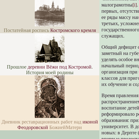
малограмотны
[i]
первых, отсутств
ее ряды массу на
третьих, усложне
государственного
Постатейная роспись
Костромского кремля
служащих.
Общий дефицит с
заметный на губ
уделять особое 
начальный период
Прошлое
деревни Вёжи под Костромой
.
организация при
История моей родины
классов для приг
их обучение и со
Время правления 
распространением
воспитание детей
реформировало ро
образования: при
Дневник реставрационных работ над
иконой
университет. В д
Феодоровской
БожиейМатери
новых: в Дерпте 
впервые предост