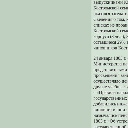
выпускниками Ко
Костромской сем
оказался заседат
Сведения о том, 
списках из проан
Костромской семи
корпуса (3 чел.)
оставшиеся 29% з
чиновников Кост
24 января 1803 
Министерства на
представителями 
просвещения зани
осуществляло це
другие учебные з
с «Правила наро
государственных
добавились инжен
чиновники, они 
назначались пенс
1803 г. «Об устр
государственной