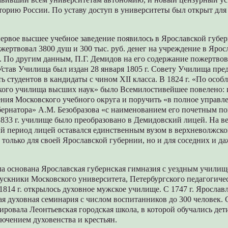
торию России. По уставу доступ в университеты был открыт для
первое высшее учебное заведение появилось в Ярославской губерн
жертвовал 3800 душ и 300 тыс. руб. денег на учреждение в Яро
. По другим данным, П.Г. Демидов на его содержание пожертвов
 Устав Училища был издан 28 января 1805 г. Совету Училища пре
ь студентов в кандидаты с чином XII класса. В 1824 г. «По ос
кого училища высших наук» было Всемилостивейшее повелено: и
ния Московского учебного округа и поручить «в полное управл
бернатора» А.М. Безобразова «с наименованием его почетным п
1833 г. училище было преобразовано в Демидовский лицей. На в
 период лицей оставался единственным вузом в верхневолжско
 только для своей Ярославской губернии, но и для соседних и да
ыла основана Ярославская губернская гимназия с уездным училищ
ускники Московского университета, Петербургского педагогиче
 1814 г. открылось духовное мужское училище. С 1747 г. Ярослав
я духовная семинария с числом воспитанников до 300 человек. С
ровала Леонтьевская городская школа, в которой обучались дет
лючением духовенства и крестьян.