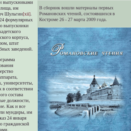
ли выпускниками
В сборник вошли материалы первых
илища, им
Романовских чтений, состоявшихся в
вич Шульгин
[xii]
.
Костроме 26 - 27 марта 2009 года.
в 24 формулярных
это выпускники
кадетского
ского корпуса,
зом, штат
бных заведений.
ограмма
ования
терство
аппарата,
, университеты,
х в соответствии
ого состава
ные должности,
е. Как и все
или мундиры, им
Указ 24 января
по гражданской
ами,