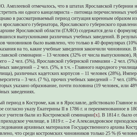
Ю. Амплеевой отмечалось, что в штатах Ярославской губернии н
встретить ни одного канцеляриста – питомца перечисленных уче
Однако в рассматриваемый период ситуация коренным образом из
 ярославского губернатора, Ярославского губернского правлени
 архиве Ярославской области (ГАЯО) содержатся дела с формул
явшихся выпускниками различных учебных заведений. В результа
ов чиновников было выявлено, что только в 40 формулярах (10%
казания на то, какие учебные заведения закончили чиновники. В
лавской семинарии – 13 человек (32% от числа выпускников), Я
го – 2 чел. (5%), Ярославской губернской гимназии - 2 чел. (5%)
ных заведений – 2 чел. (5%, в т.ч. - Главного народного училищ
ища), различных кадетских корпусов – 11 человек (28%), Импер
ерситета – 3 чел. (7 %), прочих учебных заведений – 7 чел. (18%
торых указано образование, почти половина (19 человек, или 48
бных заведениях.
й период в Костроме, как и в Ярославле, действовало Главное 
е согласно указу Екатерины II в 1786 г. и переименованное в 180
все учителя были из Костромской семинарии
[x]
. В 1814 г. было 
приходское училище, в 1819 г. – 2-е Александровское приходск
сследования архивных материалов Государственного архива Кост
лено, что среди костромских чиновников только 25 % (6 челове