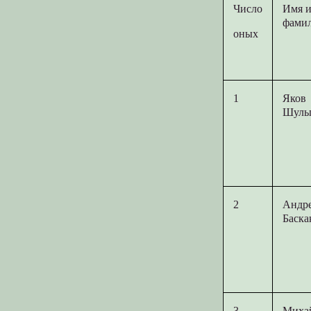
Число
Имя и
фами
оных
1
Яков
Шуль
2
Андр
Баска
3
Миха