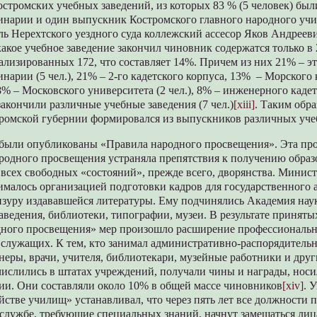
стромских учебных заведений, из которых 83 % (5 человек) бы
инарии и один выпускник Костромского главного народного уч
ель Нерехтского уездного суда коллежский ассесор Яков Андрее
какое учебное заведение закончил чиновник содержатся только 
ализированных 172, что составляет 14%. Причем из них 21% – 
нарии (5 чел.), 21% – 2-го кадетского корпуса, 13% – Морского 
, 8% – Московского университета (2 чел.), 8% – инженерного кадет
акончили различные учебные заведения (7 чел.)
[xiii]
. Таким обра
ромской губернии формировался из выпускников различных уче
г. были опубликованы «Правила народного просвещения». Эта пр
родного просвещения устраняла препятствия к получению образ
всех свободных «состояний», прежде всего, дворянства. Минис
малось организацией подготовки кадров для государственного 
нзуру издававшейся литературы. Ему подчинялись Академия наук
аведения, библиотеки, типографии, музеи. В результате приняты
дного просвещения» мер произошло расширение профессиональн
 служащих. К тем, кто занимал административно-распорядитель
еры, врачи, учителя, библиотекари, музейные работники и други
числились в штатах учреждений, получали чины и награды, нос
ии. Они составляли около 10% в общей массе чиновников
[xiv]
. 
ойстве училищ» устанавливал, что через пять лет все должности 
 службе, требующие специальных знаний, начнут замещаться лиц