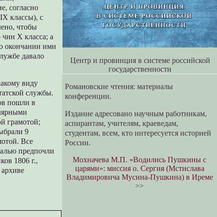
е, согласно
IX классы), с
лено, чтобы
 чин X класса; а
по окончании ими
службе давало
Центр и провинция в системе российской
государственности
акому виду
Романовские чтения: материалы
татской службы.
конференции.
ов пошли в
улярными
Издание адресовано научным работникам,
ой грамотой;
аспирантам, учителям, краеведам,
ыбрали 9
студентам, всем, кто интересуется историей
мотой. Все
России.
далью предпочли
Мохначева М.П. «Водились Пушкины с
ов 1806 г.,
царями»: миссия о. Сергия (Мстислава
 архиве
Владимировича Мусина-Пушкина) в Иреме
>>