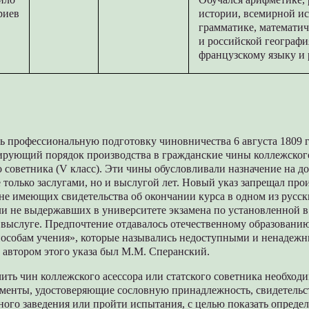
риев
истории, всемирной ис
грамматике, математич
и российской географи
французскому языку и
 профессиональную подготовку чиновничества 6 августа 1809 г
лирующий порядок производства в гражданские чины коллежского
го советника (V класс). Эти чины обусловливали назначение на д
 только заслугами, но и выслугой лет. Новый указ запрещал про
не имеющих свидетельства об окончании курса в одном из русс
ли не выдержавших в университете экзамена по установленной в
выслуге. Предпочтение отдавалось отечественному образованию
особам учения», которые назывались недоступными и ненадеж
 автором этого указа был М.М. Сперанский.
ть чин коллежского асессора или статского советника необход
ументы, удостоверяющие сословную принадлежность, свидетельс
ного заведения или пройти испытания, с целью показать опреде