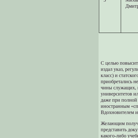
Дмит
С целью повысить
издал указ, регу
класс) и статско
приобретались не
чины служащих, 
университетов и
даже при полной 
иностранным «сп
Вдохновителем и
Желающим получи
представить док
какого-либо учеб