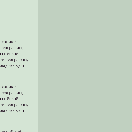
еханике,
 географии,
оссийской
ой географии,
ому языку и
еханике,
 географии,
оссийской
ой географии,
ому языку и
 российской