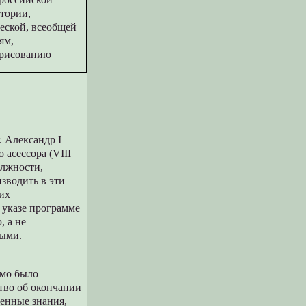
тории,
еской, всеобщей
ям,
 рисованию
. Александр I
 асессора (VIII
олжности,
изводить в эти
ких
 указе программе
, а не
ными.
имо было
тво об окончании
ленные знания,