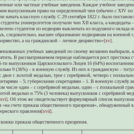
нные или частные учебные заведения. Каждое учебное заведени
воим выпускникам право на определенный чин (обычно с XIV по 
ли начать классную службу. С 29 сентября 1822 г. было постанов
студенты университетов получали чин XII класса, а кандидаты –
. велено студентов из недворян выключать из подушного оклада 
ук, следовательно, высшее образование недворянам на военной 
орянство, а на гражданской – личное дворянство»
[xv]
.
названных учебных заведений по своему желанию выбирали, к
ятить. В рассматриваемом периоде наблюдается рост престижа с
 25-ти выпускников Царскосельского Лицея 16 (64%) воспитанник
олько 9 (36%) – в военную службу. Из них в гражданскую – тит
: двое с золотой медалью, трое с серебряной, четверо с похвальн
етарями – 5; губернскими секретарями – 1. В военную службу в
ом числе один – с серебряной медалью, один – с похвальной гра
лотой медалью и 75% (3 человека) выпускников с серебряной ме
[xvi]
. Об этом же свидетельствует формулярный список выпускник
 «на счете приказа общественного призрения», обнаруженный в
бернского правления
[xvii]
.
скники приказа общественного призрения.