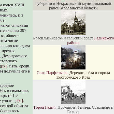
губернии в Некрасовский муниципальный
а конец XVIII
район Ярославской области
бных
менилась, и в
я в
ярными списками
те анализа 397
 от общего
Красильниковскии сельский совет
Галичского
 том числе
района
рославского дома
, прочих
а, Демидовского
аторского
)
[ix]
. Итак, среди
%) получила его в
Село Парфеньево
. Деревни, сёла и города
Костромского Края
народное
4 г. в гимназию,
открыто 1-е
ое училище
[xi]
.
ромской области
Город Галич
. Промыслы Галича. Ссыльные в
к) являлось
Галиче