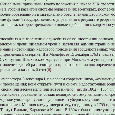
. Основными причинами такого положения в начале XIX столетия
ие в России развитой системы образования; во-вторых, рост арм
иболее образованной и материально обеспеченной дворянской мо
ние функций государственного управления в результате реорган
 аппарата, которое предъявляло новые требования к кадрам гос
пособных к выполнению служебных обязанностей чиновников,
ернском и провинциальном уровне, заставлял администрацию н
внимание источникам кадрового пополнения государственных уч
 правления Екатерины II в Манифесте 15 декабря 1763 г. была 
 Сухопутном Шляхетском корпусе и при Московском университе
отовления «детей разночинцев и приказного чина для определен
держание за казенный счет
[ii]
.
императора Александра I, по словам современников, «ознаменуе
 просвещения; всем открыты пути к оному: недостаточные роди
 своих или весьма мало или вовсе ничего»
[iii]
. За 1802 – 1804 гг
ссийское просвещение, создав цельную систему начального, ср
ходское училище – уездное училище – губернское училище – гим
ополнение к Московскому университету, созданному в 1755 г., о
(Тарту), Вильно, Харькове и Казани. В 1804 г. был принят униве
авивший всем университетам автономию, и новый цензурный ус