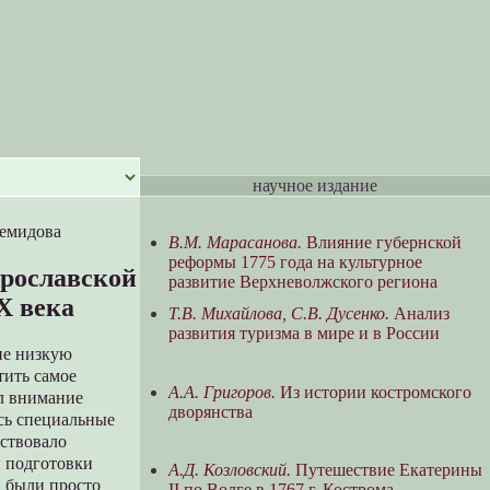
научное издание
Демидова
В.М. Марасанова.
Влияние губернской
реформы 1775 года на культурное
Ярославской
развитие Верхневолжского региона
X века
Т.В. Михайлова, С.В. Дусенко.
Анализ
развития туризма в мире и в России
не низкую
тить самое
А.А. Григоров.
Из истории костромского
л внимание
дворянства
ись специальные
ествовало
й подготовки
А.Д. Козловский.
Путешествие Екатерины
в были просто
II по Волге в 1767 г. Кострома —