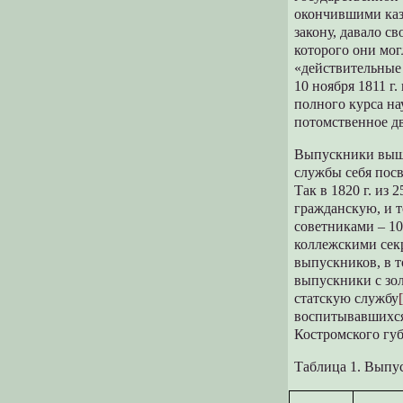
окончившими казе
закону, давало с
которого они мог
«действительные 
10 ноября 1811 г
полного курса на
потомственное дв
Выпускники выше
службы себя посв
Так в 1820 г. из
гражданскую, и т
советниками – 10
коллежскими секр
выпускников, в т
выпускники с зо
статскую службу
воспитывавшихся
Костромского гу
Таблица 1. Выпу