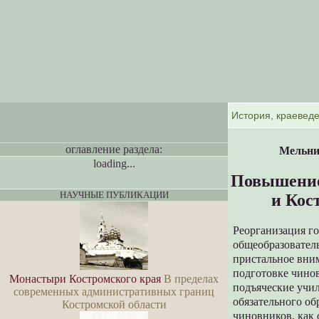
оглавление раздела:
Мельни
loading...
Повышение 
НАУЧНЫЕ ПУБЛИКАЦИИ
и Кос
Реорганизация г
общеобразователь
пристальное вни
подготовке чинов
Монастыри Костромского края
В пределах
подъяческие учил
современных административных границ
обязательного об
Костромской области
чиновников, как 