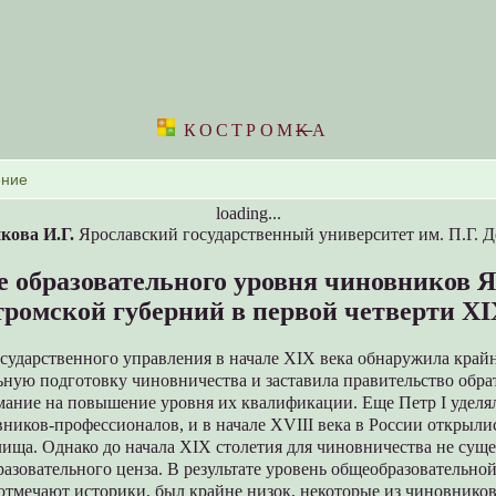
КОСТРОМ
K
А
loading...
кова И.Г.
Ярославский государственный университет им. П.Г. 
образовательного уровня чиновников 
тромской губерний в первой четверти XI
осударственного управления в начале XIX века обнаружила край
ную подготовку чиновничества и заставила правительство обра
мание на повышение уровня их квалификации. Еще Петр I уделя
ников-профессионалов, и в начале XVIII века в России открыл
ища. Однако до начала XIX столетия для чиновничества не сущ
разовательного ценза. В результате уровень общеобразовательно
отмечают историки, был крайне низок, некоторые из чиновнико