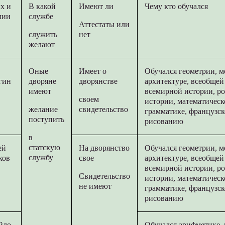
х и
В какой
Имеют ли
Чему кто обучался
лии
службе
Аттестаты или
служить
нет
желают
Оные
Имеет о
Обучался геометрии, м
гин
дворяне
дворянстве
архитектуре, всеобщей
имеют
всемирной истории, р
своем
истории, математическ
желание
свидетельство
грамматике, французск
поступить
рисованию
в
статскую
ей
На дворянство
Обучался геометрии, м
службу
ков
свое
архитектуре, всеобщей
всемирной истории, р
Свидетельство
истории, математическ
не имеют
грамматике, французск
рисованию
йло
Обучался арифметике,