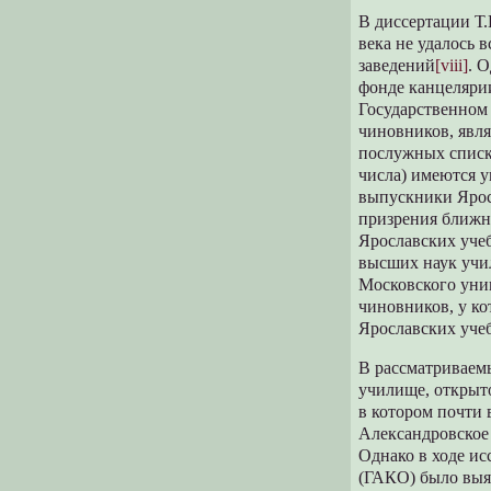
В диссертации Т.
века не удалось 
заведений
[viii]
. 
фонде канцелярии
Государственном
чиновников, явл
послужных списк
числа) имеются у
выпускники Ярос
призрения ближне
Ярославских учеб
высших наук учил
Московского унив
чиновников, у ко
Ярославских уче
В рассматриваемы
училище, открыто
в котором почти 
Александровское 
Однако в ходе и
(ГАКО) было выяв