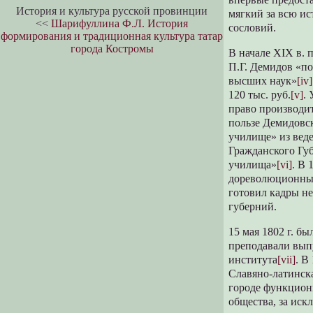
История и культура русской провинции
мягкий за всю ис
<<
Шарифуллина Ф.Л. История
сословий.
формирования и традиционная культура татар
города Костромы
В начале XIX в. 
П.Г. Демидов «по
высших наук»
[iv]
120 тыс. руб.
[v]
.
право производит
пользе Демидовс
училище» из веде
Гражданского Гу
училища»
[vi]
. В 
дореволюционный
готовил кадры не
губерний.
15 мая 1802 г. б
преподавали вып
института
[vii]
. В
Славяно-латинска
городе функциони
общества, за иск