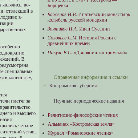
 являлись, во-
Борщёвка
ии, отвлекший в
Баженов И.В.
Ипатьевский монастырь -
лодежи; в-
колыбель русской монархии
изации
Зонтиков Н.А.
Иван Сусанин
ударственных
Соловьев С.М.
История России с
древнейших времен
 особенно
Пикуль В.С.
«Дворянин костромской»
еоднократно
реждений. В
предусмотрена
те специальных
Справочная информация и ссылки
ия в копеисты»,
×
Костромская губерния
тся
тели платят за
Научные периодические издания
. правительство
еднего и высшего
Религиозно-философские чтения
назия –
Альманах «Костромская земля»
ткрылись четыре
рситетский устав,
Журнал «Романовские чтения»
тав, самый