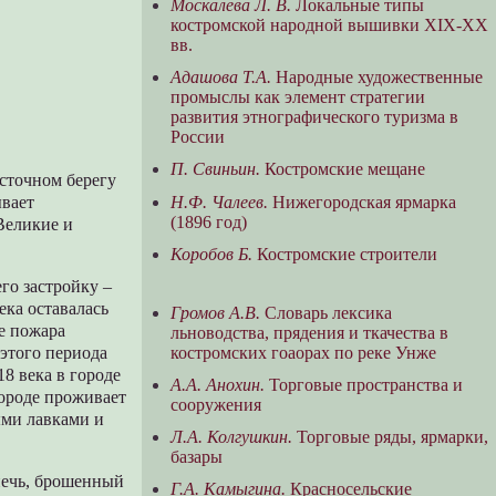
Москалева Л. В.
Локальные типы
костромской народной вышивки ХIХ-ХХ
вв.
Адашова Т.А.
Народные художественные
промыслы как элемент стратегии
развития этнографического туризма в
России
П. Свиньин.
Костромские мещане
осточном берегу
Н.Ф. Чалеев.
Нижегородская ярмарка
ывает
(1896 год)
Великие и
Коробов Б.
Костромские строители
го застройку –
ека оставалась
Громов А.В.
Словарь лексика
ле пожара
льноводства, прядения и ткачества в
костромских гоаорах по реке Унже
 этого периода
18 века в городе
А.А. Анохин.
Торговые пространства и
городе проживает
сооружения
ыми лавками и
Л.А. Колгушкин.
Торговые ряды, ярмарки,
базары
печь, брошенный
Г.А. Камыгина.
Красносельские