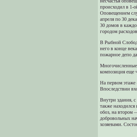
несчастья оповещ
происходил в 1-о
Оповещением слу
апреля по 30 дек
30 домов в кажд
городом расходов
В Рыбной Слобод
него в конце век
пожарное депо д
Многочисленные 
композиция еще ч
На первом этаже 
Впоследствии вхо
Внутри здания, 
также находился 
обоз, на втором
добровольных на
хозяевами. Сост