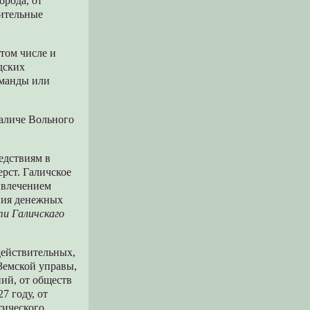
орода, от
чительные
том числе и
дских
оманды или
Галиче Вольного
едствиям в
ерст. Галичское
ивлечением
ения денежных
и Галичскаго
действительных,
Земской управы,
ий, от обществ
7 году, от
тического