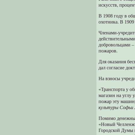
искусств, процен
В 1908 году в об
охотника. В 1909
Членами-учредит
действительными
добровольцами –
пожаров.
Для оказания бе
дал согласие док
На взносы учред
«Транспорта у об
магазин на углу 
пожар эту машину
культуры Софьи
Помимо денежных
«Новый Челленжъ»
Городской Думы 