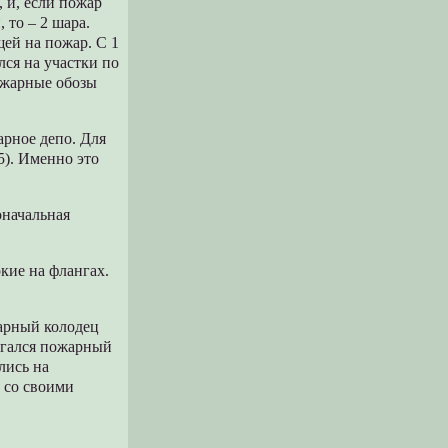
, и, если пожар
 то – 2 шара.
ей на пожар. С 1
лся на участки по
ожарные обозы
арное депо. Для
5). Именно это
оначальная
кие на флангах.
жарный колодец
лагался пожарный
лись на
 со своими