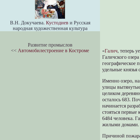
В.Н. Докучаева.
Кустодиев
и Русская
народная художественная культура
Развитие промыслов
<<
Автомобилестроение в Костроме
«
Галич
, теперь 
Галичского озер
географическое 
удельные князья 
Именно озеро, на
улицы вытянутые 
целиком деревянн
осталось 683. По
начинается разра
стояться первые 
6484 человека. Г
жилыми домами. В
Причиной пожара