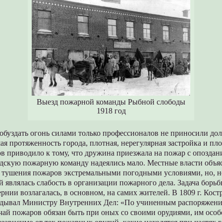
Выезд пожарной команды Рыбной слободы
1918 год
обуздать огонь силами только профессионалов не приносили до
шая протяженность города, плотная, нерегулярная застройка и пл
в приводило к тому, что дружина приезжала на пожар с опоздан
одскую пожарную команду надеялись мало. Местные власти объя
 тушения пожаров экстремальными погодными условиями, но, н
 являлась слабость в организации пожарного дела. Задача борь
рнии возлагалась, в основном, на самих жителей. В 1809 г. Кос
адывал Министру Внутренних Дел: «По учиненным распоряжен
чай пожаров обязан быть при оных со своими орудиями, им осо