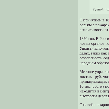
Ручной по
С принятием в 18
борьбы с пожара
в зависимости от
1870 год. В Росс
новых органов го
Управа (исполнит
делах, таких как
безопасность, со
народном образо
Местное управлен
мостов, труб, мо
принадлежащих г
10 тыс. руб. на 
находится в цент
выстроена деревя
С новой пожарной