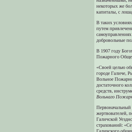
назначенными, не
некоторых же бо
капиталы, с лоша
В таких условия
путем привлечени
самоуправлениях
добровольные п
В 1907 году Бог
Пожарного Общест
«Своей целью об
городе Галиче, Р
Вольное Пожарно
достаточного кол
средств, инструм
Вольнаго Пожарн
Первоначальный к
жертвователей, 
Галичской Уездно
страхований: «Се
Галичского обще