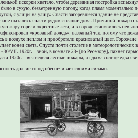
ленькой искорки хватало, чтобы деревянная постройка вспыхнула
было в сухую, безветренную погоду, когда пламя моментально п
ругой, с улицы на улицу. Спасти загоревшееся здание не предста
чане пытались спасти рядом стоящие дома. Причиной пожара ст
акую жару горели окрестные леса, и в городе становилось невын
зафиксирован «кровавый дождь», названый так, потому что дож
сь в воздухе пеплом и приобретали красноватый цвет. Горожане
тупает конец света. Спустя почти столетие в метеорологических 
«30/VII.-1920г. – зной, в комнате 23◦ [по Реомюру], пахнет гарь
густа 1920г. – вся неделя лесные пожары, от дыма солнце едва све
сность долгие город обеспечивает своими силами.