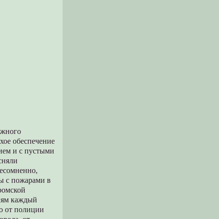
лжного
охое обеспечение
ием и с пустыми
сняли
есомненно,
бы с пожарами в
тромской
иям каждый
бо от полиции