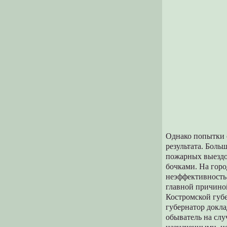
Однако попытки 
результата. Боль
пожарных выездо
бочками. На гор
неэффективность
главной причиной
Костромской губе
губернатор докл
обыватель на слу