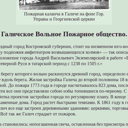
Пожарная каланча в Галиче на фоне Гор.
Управы и Георгиевской церкви
Галичское Вольное Пожарное общество.
уездный город Костромской губернии, стоит на низменном юго-в
а у подножия амфитеатром возвышающихся холмов» — так опис
положение города Андрей Васильевич Экземплярский в работе «
северной Руси в татарский период с 1238 по 1505 г.»
 берегу которого вольно раскинулся древний город, определило е
вдоль берега. Жилая застройка Галича до второй половины 18 в
ой. До пожара 1773 года в городе насчитывалось 823 дома, пос
чти все они представляли собою избы топившиеся по-черному. С
ботка проектов застройки города по регулярному плану. В конце 
каменные дома. Город растет быстрыми темпами. К 1861 году в 
алич все еще застроен деревянными зданиями: церквями, торгов
сё так же Галич страдает от пожаров.
 становились: непогашенная свеча, оставленная без присмотра 