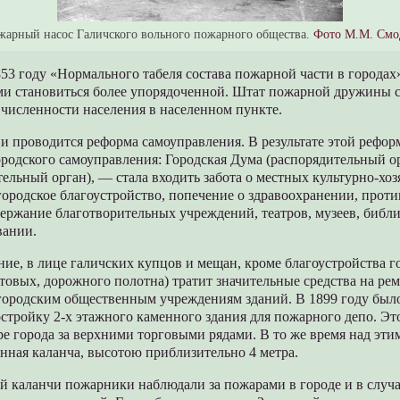
жарный насос Галичского вольного пожарного общества.
Фото М.М. Смо
53 году «Нормального табеля состава пожарной части в городах
ми становиться более упорядоченной. Штат пожарной дружины с
 численности населения в населенном пункте.
ии проводится реформа самоуправления. В результате этой рефор
родского самоуправления: Городская Дума (распорядительный ор
ельный орган), — стала входить забота о местных культурно-хо
 городское благоустройство, попечение о здравоохранении, прот
держание благотворительных учреждений, театров, музеев, библио
вании.
ие, в лице галичских купцов и мещан, кроме благоустройства г
стовых, дорожного полотна) тратит значительные средства на ре
ородским общественным учреждениям зданий. В 1899 году было
постройку 2-х этажного каменного здания для пожарного депо. Эт
ре города за верхними торговыми рядами. В то же время над эти
нная каланча, высотою приблизительно 4 метра.
 каланчи пожарники наблюдали за пожарами в городе и в случа