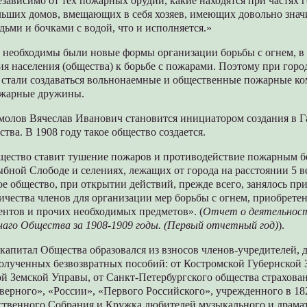
зависимо от тех пожарных орудий, какие находятся при частях г
льших домов, вмещающих в себя хозяев, имеющих довольно зна
дьми и бочками с водой, что и исполняется.»
х необходимы были новые формы организации борьбы с огнем, в 
я населения (общества) к борьбе с пожарами. Поэтому при горо
 стали создаваться вольнонаемные и общественные пожарные к
ожарные дружины.
омолов Вячеслав Иванович становится инициатором создания в 
ва. В 1908 году такое общество создается.
щество ставит тушение пожаров и противодействие пожарным б
ыбной Слободе и селениях, лежащих от города на расстоянии 5 в
е общество, при открытии действий, прежде всего, занялось пр
ичества членов для организации мер борьбы с огнем, приобрет
ентов и прочих необходимых предметов». (
Отчет о деятельност
аго Общества за 1908-1909 годы. (Первый отчетный год)
).
апитал Общества образовался из взносов членов-учредителей, 
полученных безвозвратных пособий: от Костромской Губернской 
й Земской Управы, от Санкт-Петербургского общества страхован
верного», «России», «Первого Российского», учрежденного в 182
ственного Собрания и Кружка любителей музыкального и драма