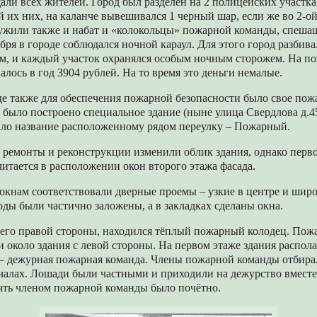
али всех жителей. Город был разделен на 2 полицейских участка
й их них, на каланче вывешивался 1 черный шар, если же во 2-ой,
жили также и набат и «колокольцы» пожарной команды, спешащ
абря в городе соблюдался ночной караул. Для этого город разбива
ом, и каждый участок охранялся особым ночным сторожем. На п
алось в год 3904 рублей. На то время это деньги немалые.
е также для обеспечения пожарной безопасности было свое пож
а было построено специальное здание (ныне улица Свердлова д.4
ало название расположенному рядом переулку – Пожарный.
ремонты и реконструкции изменили облик здания, однако перв
итается в расположении окон второго этажа фасада.
окнам соответствовали дверные проемы – узкие в центре и широ
ды были частично заложены, а в закладках сделаны окна.
с его правой стороны, находился тёплый пожарный колодец. По
и около здания с левой стороны. На первом этаже здания распо
 — дежурная пожарная команда. Члены пожарной команды отбира
чалах. Лошади были частными и приходили на дежурство вместе
оять членом пожарной команды было почётно.