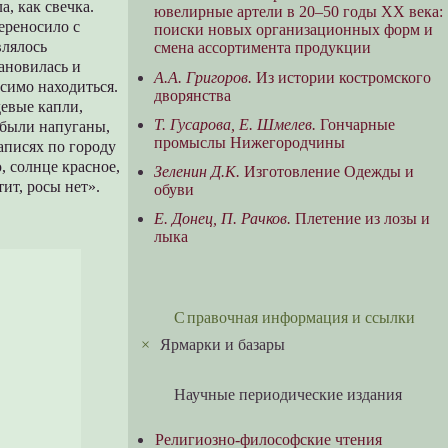
, как свечка.
ювелирные артели в 20–50 годы ХХ века:
ереносило с
поиски новых организационных форм и
влялось
смена ассортимента продукции
ановилась и
А.А. Григоров.
Из истории костромского
осимо находиться.
дворянства
девые капли,
Т. Гусарова, Е. Шмелев.
Гончарные
 были напуганы,
промыслы Нижегородчины
записях по городу
ю, солнце красное,
Зеленин Д.К.
Изготовление Одежды и
тит, росы нет».
обуви
Е. Донец, П. Рачков.
Плетение из лозы и
лыка
Справочная информация и ссылки
×
Ярмарки и базары
Научные периодические издания
Религиозно-философские чтения