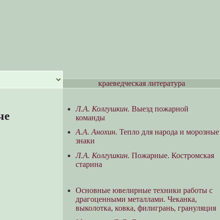
краеведческая литература
Л.А. Колгушкин.
Выезд пожарной
че
команды
А.А. Анохин.
Тепло для народа и морозные
знаки
Л.А. Колгушкин.
Пожарные. Костромская
старина
Основные ювелирные техники работы с
драгоценными металлами. Чеканка,
выколотка, ковка, филигрань, грануляция