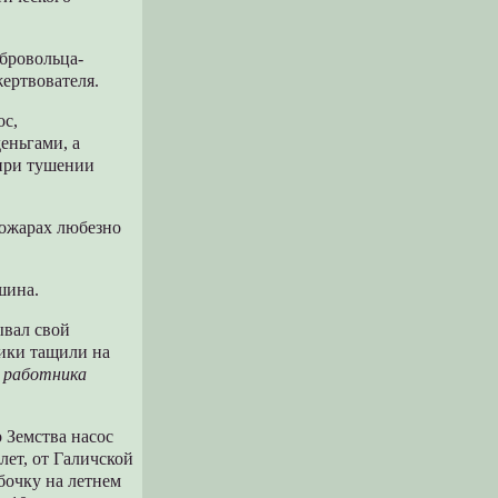
обровольца-
жертвователя.
ос,
еньгами, а
 при тушении
ожарах любезно
шина.
ывал свой
чики тащили на
о работника
 Земства насос
лет, от Галичской
бочку на летнем