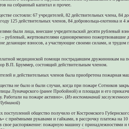
тов на собранный капитал и прочее.
ществе состояли: 67 учредителей, 82 действительных члена, 84 д
 году 125 действительных членов, 84 добровольца-охотника и 4 
елями были лица, внесшие учредительский десяти рублевый взн
 – рублевый, жертвователями единовременно пожертвовавшие д
 не делающие взносов, а участвующие своими силами, и трудом
сплатной медицинской помощи пострадавшим дружинникам на п
тор В.П. Бруммер, состоящий действительным членом.
ителей и действительных членов была приобретена пожарная ма
щества не было и были случаи, когда при пожаре Сотников закр
улицы Луначарского (ранее Пробойной) и площади и его приказ
. Работали на пожаре активно». (
Из воспоминаний заслуженног
 Лубниной
)
 поступлений общество получило от Костромского Губернского
 с приёмными рукавами и гайками, в рассрочку платежа на 10 
в свое распоряжение: пожарную машину с принадлежностями и 