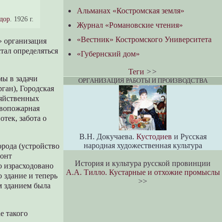
Альманах «Костромская земля»
дор
. 1926 г.
Журнал «Романовские чтения»
«Вестник» Костромского Университета
» организация
тал определяться
«Губернский дом»
Теги
>>
мы в задачи
ОРГАНИЗАЦИЯ РАБОТЫ И ПРОИЗВОДСТВА
ган), Городская
зяйственных
ивопожарная
тек, забота о
В.Н. Докучаева.
Кустодиев
и Русская
народная художественная культура
орода (устройство
монт
История и культура русской провинции
 израсходовано
А.А. Тилло. Кустарные и отхожие промыслы
о здание и теперь
>>
м зданием была
е такого