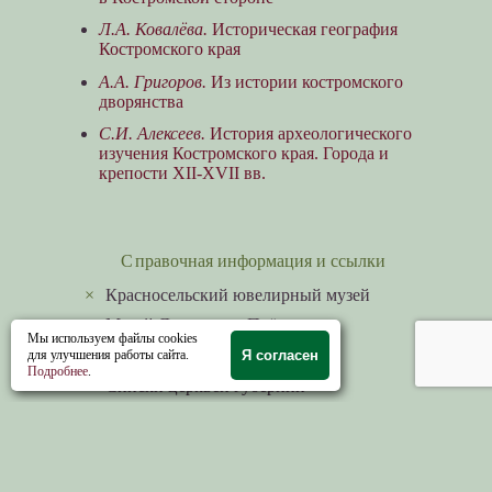
Л.А. Ковалёва.
Историческая география
Костромского края
А.А. Григоров.
Из истории костромского
дворянства
С.И. Алексеев.
История археологического
изучения Костромского края. Города и
крепости XII-XVII вв.
Справочная информация и ссылки
×
Красносельский ювелирный музей
×
Музей Левитана в Плёсе
Мы используем файлы cookies
×
Костромская губерния
для улучшения работы сайта.
Я согласен
Подробнее
.
×
Списки церквей губернии
×
Творческая мастерская
×
Реки притоки Волги