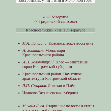
Костромских улиц 1 Мая и Молочной горы
Д.Ф. Белоруков
<<
Гридинский сельсовет
Красносельский край в литературе
М.А. Лапшина.
Красносельское восстание
Н. Зонтиков.
Монастыри
Красносельского района
И.П. Золотницкий.
Плес — заштатный
город Костромской губернии
Красносельский район. Памятники
архитектуры Костромской области
Л.П. Смирнов
. Левитан в Плёсе
Иваново-Вознесенская губерния
Михаил Диев.
Старинные волости и станы
в Костромской стороне