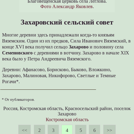
Благовещенская церковь села Леглова.
Фото Александр Яковлев
.
Захаровский сельский совет
Многие деревни здесь принадлежали когда-то князьям
Вяземским. Один из их предков, Сила Иванович Вяземский, в
конце XVI века получил сельцо
Захарово
и половину села
Семеновского
с деревнями в вотчину. Захарово в начале XIX
века было у Петра Андреевича Вяземского.
Деревни: Афанасово, Борисково, Быково, Вложкино,
Захарово, Малиновая, Никифорово, Светлые и Темные
Рогачи*.
* От публикаторов.
Россия, Костромская область, Красносельский район, поселок
Захарово
Костромская область
<<
2
3
4
5
6
>>