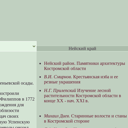
Нейский край
Нейский район. Памятники архитектуры
Костромской области
В.И. Смирнов.
Крестьянская изба и ее
резные украшения
еньевской осады.
Н.Г. Прилепский
Изучение лесной
 построили
растительности Костромской области в
 Филиппов в 1772
конце XX - нач. XXI в.
хождения для
облизости
Михаил Диев.
Старинные волости и станы
дач своих
в Костромской стороне
нную Успенскую
воеводы секунд-