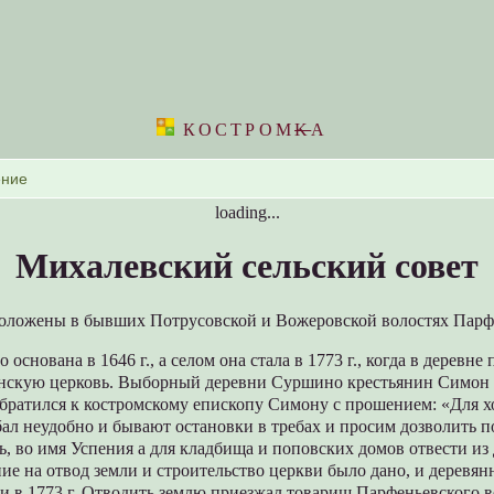
КОСТРОМ
K
А
loading...
Михалевский сельский совет
положены в бывших Потрусовской и Вожеровской волостях Парф
основана в 1646 г., а селом она стала в 1773 г., когда в деревне
нскую церковь. Выборный деревни Суршино крестьянин Симон
обратился к костромскому епископу Симону с прошением: «Для 
ал неудобно и бывают остановки в требах и просим дозволить п
ь, во имя Успения а для кладбища и поповских домов отвести из 
ие на отвод земли и строительство церкви было дано, и деревя
и в 1773 г. Отводить землю приезжал товарищ Парфеньевского 