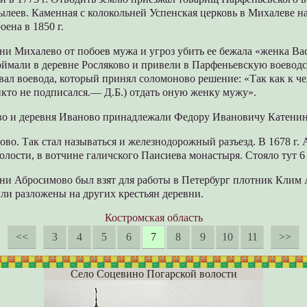
леев. Каменная с колокольней Успенская церковь в Михалеве на
оена в 1850 г.
евни Михалево от побоев мужа и угроз убить ее бежала «женка Ва
оймали в деревне Росляково и привели в Парфеньевскую воевод
вал воевода, который принял соломоново решение: «Так как к ч
кто не подписался.— Д.Б.) отдать оную женку мужу».
ево и деревня Иваново принадлежали Федору Ивановичу Катенин
во. Так стал называться и железнодорожный разъезд. В 1678 г.
олости, в вотчине галичского Паисиева монастыря. Стояло тут 6
евни Абросимово был взят для работы в Петербург плотник Клим 
ыли разложены на других крестьян деревни.
Костромская область
<<
3
4
5
6
7
8
9
10
11
>>
Село Соцевино Погарской волости