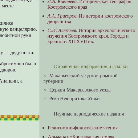
Л.А. Ковалёва.
Историческая география
 месте
Костромского края
А.А. Григоров.
Из истории костромского
дворянства
силиса
скую канцелярию.
С.И. Алексеев.
История археологического
елобитной руки
изучения Костромского края. Города и
крепости XII-XVII вв.
у — деду поэта.
 Абросимово было
Справочная информация и ссылки
 дворов.
×
Макарьевский уезд костромской
Ананьин, а
губернии
×
Церкви Макарьевского уезда
×
Река Нея притока Унжи
Научные периодические издания
Религиозно-философские чтения
Альманах «Костромская земля»