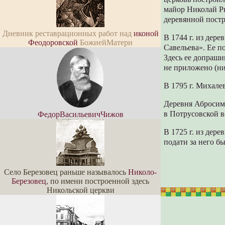
майор Николай Ры
деревянной постр
Дневник реставрационных работ над
иконой
В 1744 г. из дер
Феодоровской
БожиейМатери
Савельева». Ее п
Здесь ее допраши
не приложено (ни
В 1795 г. Михал
Деревня Абросимо
в Потрусовской в
ФедорВасильевичЧижов
В 1725 г. из дер
подати за него б
Село Березовец раньше называлось
Николо-
Березовец
, по имени построенной здесь
Никольской церкви