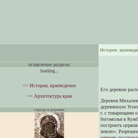
оглавление раздела:
loading...
<< История, краеведение
Его деревни рас
<< Архитектура края
Деревня Михалево 
деревянную Успе
города и деревни
г. с товарищами 
богомолья в Кужб
построить церков
землю». Разрешен
церковь построил