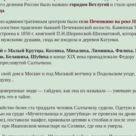
го деления России было названо
городом Ветлугой
и стало цен
да
.
зно-административным центром было
село Печенкино на реке 
 волостное правление бывшей Печенкинской волости. Каменная 
остроена в 1850 г. княгиней П.Н.Ширинской-Шихматовой, котора
ю мужскими душами, сюда же входила и деревня Катунки.
й
и
Малый Крутцы, Козлиха, Михалиха, Лямишка, Филиха, 
но, Белашиха, Шубиха
в конце XIX века принадлежали Федору
 пресловутой Салтычихи.
свой дом в Москве и под Москвой вотчину в Подольском уезде,
душу...
 доверенные люди — гайдуки, как она их называла — умевшие р
ть это в тайне.
бийство более ста тридцати человек Салтычиху судили. Одетую
сью на груди «Мучительница и душегубица» ее провезли на дров
е), поставили эшафот, приковали цепями к столбам и после этог
при Ивановском монастыре на Солянке, где она и умерла.