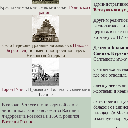
административно
Красильниковскии сельский совет
Галичского
Ветлужского уез
района
Другим религио
располагалось и
церковь в селе п
вотчину со 117-
Село Березовец раньше называлось
Николо-
Деревни
Большо
Березовец
, по имени построенной здесь
Савиха, Курехи
Никольской церкви
Салтыкову, мужу
Салтычиха имела 
где она отводила 
Здесь у нее были
Город Галич
. Промыслы Галича. Ссыльные в
жертвами и храни
Галиче
За истязания и у
В городе Ветлуге в многодетной семье
балахон с надпи
чиновника лесного ведомства Василия
площадь (в Москв
Федоровича Розанова в 1856 г. родился
земляную тюрьму 
Василий Розанов