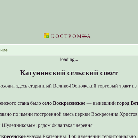
КОСТРОМ
K
А
loading...
Катунинский сельский совет
проходит здесь старинный Велико-Юстюжский торговый тракт и
енского стана было
село Воскресенское
— нынешний
город Ве
звано по имени построенной здесь церкви Воскресения Христов
и Шулепниковым: рядом была такая деревня.
скресенское
указом Екатерины II об изменении территориально-