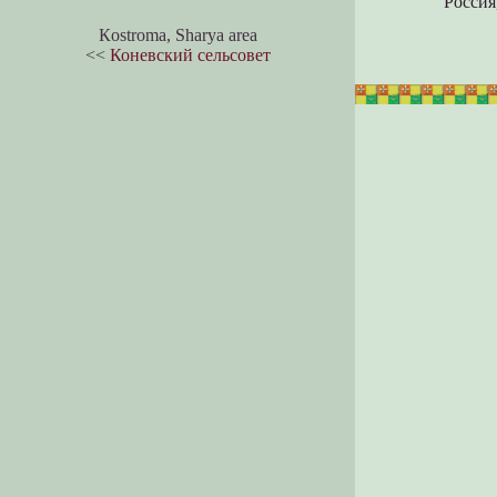
Россия
Кostroma, Sharya area
<<
Коневский сельсовет