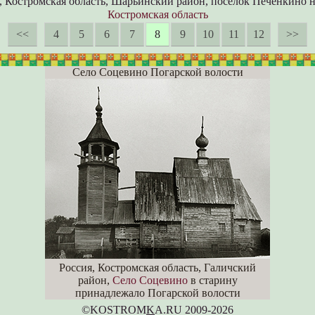
, Костромская область, Шарьинский район, поселок Печенкино н
Костромская область
<<
4
5
6
7
8
9
10
11
12
>>
Село Соцевино Погарской волости
Россия, Костромская область, Галичский
район,
Село Соцевино
в старину
принадлежало Погарской волости
©KOSTROM
K
A.RU 2009-2026