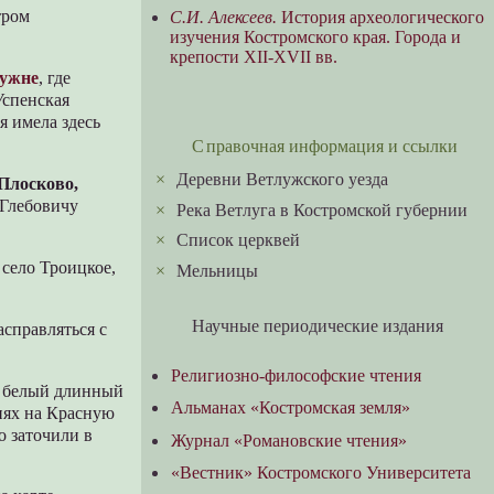
тром
С.И. Алексеев.
История археологического
изучения Костромского края. Города и
крепости XII-XVII вв.
Нужне
, где
Успенская
я имела здесь
Справочная информация и ссылки
×
Деревни Ветлужского уезда
Плосково,
 Глебовичу
×
Река Ветлуга в Костромской губернии
×
Список церквей
 село Троицкое,
×
Мельницы
Научные периодические издания
асправляться с
Религиозно-философские чтения
 в белый длинный
Альманах «Костромская земля»
нях на Красную
о заточили в
Журнал «Романовские чтения»
«Вестник» Костромского Университета