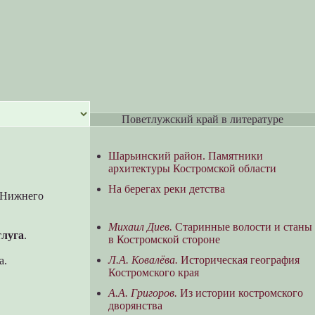
Поветлужский край в литературе
Шарьинский район. Памятники
архитектуры Костромской области
На берегах реки детства
з Нижнего
Михаил Диев.
Старинные волости и станы
тлуга
.
в Костромской стороне
Л.А. Ковалёва.
Историческая география
а.
Костромского края
А.А. Григоров.
Из истории костромского
дворянства