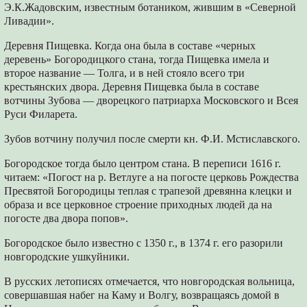
Э.К.Жадовским, известным ботаником, жившим в «Северной
Ливадии».
Деревня Пищевка. Когда она была в составе «черных
деревень» Богородицкого стана, тогда Пищевка имела и
второе название — Толга, и в ней стояло всего три
крестьянских двора. Деревня Пищевка была в составе
вотчины Зубова — дворецкого патриарха Московского и Всея
Руси Филарета.
Зубов вотчину получил после смерти кн. Ф.И. Мстиславского.
Богородское тогда было центром стана. В переписи 1616 г.
читаем: «Погост на р. Ветлуге а на погосте церковь Рождества
Пресвятой Богородицы теплая с трапезой древянна клецки и
образа и все церковное строение приходных людей да на
погосте два двора попов».
Богородское было известно с 1350 г., в 1374 г. его разорили
новгородские ушкуйники.
В русских летописях отмечается, что новгородская вольница,
совершавшая набег на Каму и Волгу, возвращаясь домой в