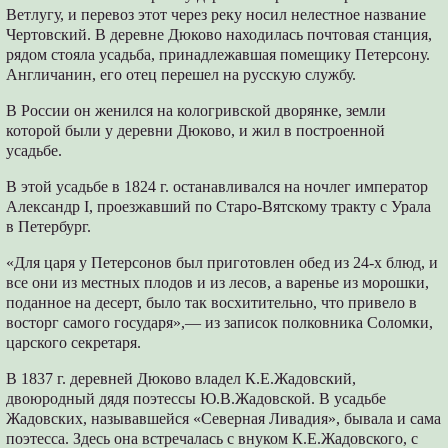
Ветлугу, и перевоз этот через реку носил нелестное название
Чертовский. В деревне Дюково находилась почтовая станция,
рядом стояла усадьба, принадлежавшая помещику Петерсону.
Англичанин, его отец перешел на русскую службу.
В России он женился на кологривской дворянке, земли
которой были у деревни Дюково, и жил в построенной
усадьбе.
В этой усадьбе в 1824 г. останавливался на ночлег император
Александр I, проезжавший по Старо-Вятскому тракту с Урала
в Петербург.
«Для царя у Петерсонов был приготовлен обед из 24-х блюд, и
все они из местных плодов и из лесов, а варенье из морошки,
поданное на десерт, было так восхитительно, что привело в
восторг самого государя»,— из записок полковника Соломки,
царского секретаря.
В 1837 г. деревней Дюково владел К.Е.Жадовский,
двоюродный дядя поэтессы Ю.В.Жадовской. В усадьбе
Жадовских, называвшейся «Северная Ливадия», бывала и сама
поэтесса. Здесь она встречалась с внуком К.Е.Жадовского, с