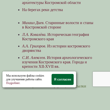
архитектуры Костромской области
На берегах реки детства
Михаил Диев.
Старинные волости и станы
в Костромской стороне
Л.А. Ковалёва.
Историческая география
Костромского края
А.А. Григоров.
Из истории костромского
дворянства
С.И. Алексеев.
История археологического
изучения Костромского края. Города и
крепости XII-XVII вв.
Мы используем файлы cookies
для улучшения работы сайта.
Я согласен
Подробнее
.
Справочная информация и ссылки
×
Деревни Ветлужского уезда
×
Река Ветлуга в Костромской губернии
×
Список церквей