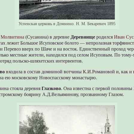
Успенская церковь в Домнино. Н. М. Бекаревич 1895
т
Молвитина
(Сусанина) в деревне
Деревнище
родился
Иван Су
тах лежит Большое Исуповское болото — непролазная торфянист
ни Перевоз вверх по Шаче и на восток. Единственный проход чер
лько местные жители, находился под селом Исуповым. По тому-
отряд польско-шляхетских интервентов.
во
входила в состав домниной вотчины К.И.Романовой и, как и в
дана ею московскому Новоспасскому монастырю.
нина стояла деревня
Глазково
. Она известна с первой половины 
стромскому боярину А.Д.Вельяминову, прозванному Глазом.