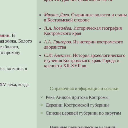
Михаил Диев.
Старинные волости и станы
в Костромской стороне
Л.А. Ковалёва.
Историческая география
Костромского края
санин
. В
ая жижа. Болото
А.А. Григоров.
Из истории костромского
ез болото,
дворянства
то проходу
С.И. Алексеев.
История археологического
изучения Костромского края. Города и
крепости XII-XVII вв.
ся вотчина, в
XV века, когда
Справочная информация и ссылки
×
Река Андоба притока Костромы
×
Деревни Костромской губернии
×
Списки церквей губернии по округам
Научные периодические издания