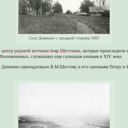
Село Домнино с западной стороны 1905
центр родовой
вотчины бояр Шестовых
, которые происходили 
Филимоновых, служивших еще галицким князьям в XIV веке.
а Домнино принадлежало В.М.Шестову и его сыновьям Петру и 