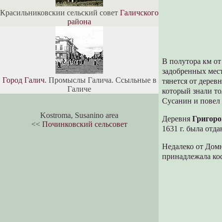
Красильниковскии сельский совет
Галичского
района
В полутора км о
задобренных мес
Город Галич
. Промыслы Галича. Ссыльные в
тянется от дерев
Галиче
который знали то
Сусанин и повел 
Kostroma, Susanino area
Деревня
Григоро
<<
Починковский сельсовет
1631 г. была от
Недалеко от Дом
принадлежала ко