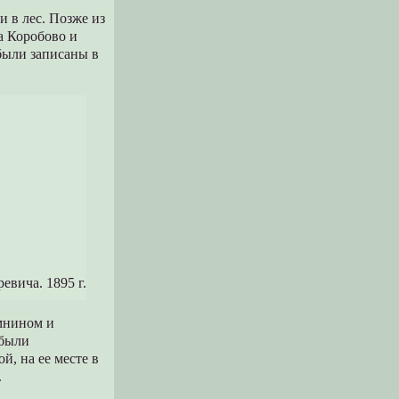
и в лес. Позже из
а Коробово и
 были записаны в
вича. 1895 г.
омнином и
 были
, на ее месте в
.