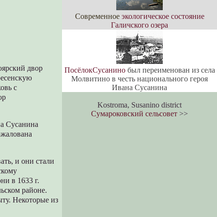
Современное
экологическое состояние
Галичского озера
боярский двор
ПосёлокСусанино
был переименован из села
ресенскую
Молвитино в честь национального героя
Ивана Сусанина
ковь с
ор
Kostroma, Susanino district
Сумароковский сельсовет
>>
на Сусанина
ожалована
ть, и они стали
скому
ни в 1633 г.
ьском районе.
ту. Некоторые из