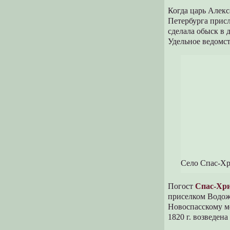
Когда царь Алекс
Петербурга прис
сделала обыск в 
Удельное ведомст
Село Спас-Хр
Погост
Спас-Хр
приселком Водо
Новоспасскому мо
1820 г. возведен