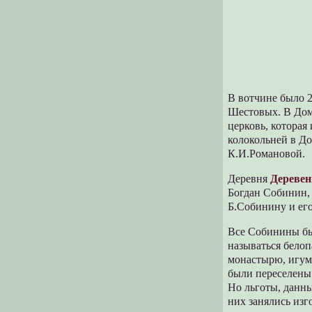
В вотчине было 2
Шестовых. В Дом
церковь, которая 
колокольней в До
К.И.Романовой.
Деревня
Деревен
Богдан Собинин,
Б.Собинину и его
Все Собинины бы
называться бело
монастырю, игуме
были переселены
Но льготы, данн
них занялись изг