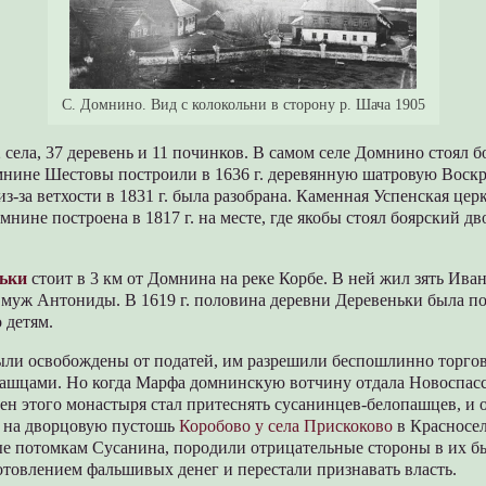
С. Домнино. Вид с колокольни в сторону р. Шача 1905
 села, 37 деревень и 11 починков. В самом селе Домнино стоял 
нине Шестовы построили в 1636 г. деревянную шатровую Воск
из-за ветхости в 1831 г. была разобрана. Каменная Успенская цер
мнине построена в 1817 г. на месте, где якобы стоял боярский дв
ьки
стоит в 3 км от Домнина на реке Корбе. В ней жил зять Ива
 муж Антониды. В 1619 г. половина деревни Деревеньки была п
 детям.
ли освобождены от податей, им разрешили беспошлинно торгова
пашцами. Но когда Марфа домнинскую вотчину отдала Новоспас
н этого монастыря стал притеснять сусанинцев-белопашцев, и о
 на дворцовую пустошь
Коробово у села Прискоково
в Красносел
ые потомкам Сусанина, породили отрицательные стороны в их бы
отовлением фальшивых денег и перестали признавать власть.