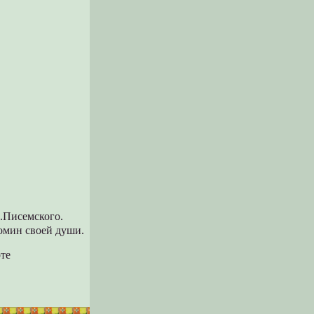
Ю.Писемского.
омин своей души.
те