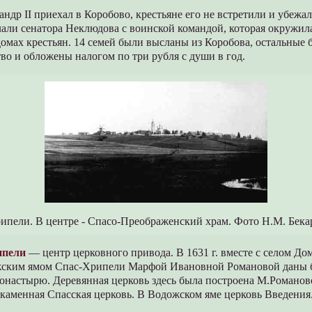
андр II приехал в Коробово, крестьяне его не встретили и убежал
лали сенатора Неклюдова с воинской командой, которая окружил
домах крестьян. 14 семей были высланы из Коробова, остальные
во и обложены налогом по три рубля с души в год.
ипели. В центре - Спасо-Преображенский храм. Фото Н.М. Бекаре
ипели
— центр церковного привода. В 1631 г. вместе с селом Д
жским ямом Спас-Хрипели Марфой Ивановной Романовой даны
настырю. Деревянная церковь здесь была построена М.Романовой
а каменная Спасская церковь. В Водожском яме церковь Введения