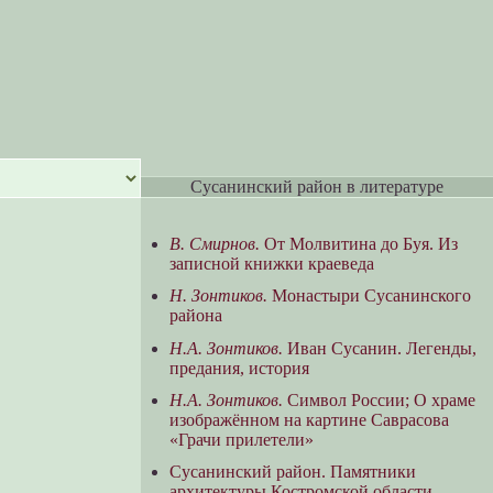
Сусанинский район в литературе
В. Смирнов.
От Молвитина до Буя. Из
записной книжки краеведа
Н. Зонтиков.
Монастыри Сусанинского
района
Н.А. Зонтиков.
Иван Сусанин. Легенды,
предания, история
Н.А. Зонтиков.
Символ России; О храме
изображённом на картине Саврасова
«Грачи прилетели»
Сусанинский район. Памятники
архитектуры Костромской области