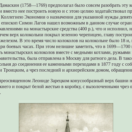
амаскин (1758—1769) предполагал было совсем разобрать эту 
 и вместо нее построить новую и с этою целию ходатайствовал п
 Коллегиею Экономии о назначении для указанной нужды девяти
, епископ Симон Лагов нашел возможным в данном случае огра
влениями на монастырские средства (400 р.), что и исполнил, н
ричем верх колокольни покрыл зеленою черепицею, главу постро
железом. В это время число колоколов на колокольне было 18 и, 
ри боевых часах. При этом нелишне заметить, что в 1699—1700 
ть монастырских колоколов вместе с медными котлами, ружьями
вительства, была отправлена в Москву для ратного дела. В так
ольня до соединения ее каменными переходами в 1877 году с со
и Троицким, а чрез последний и архиерейским домом, обращенны
 преосвященном Леониде Зарецком конусообразный верх башни н
него и покрыт белой жестью в коробку, с вызолоченными чрез 
.