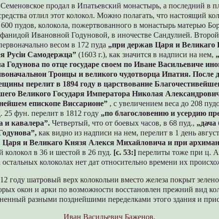
Семеновское продал в Ипатьевский монастырь, а последний в пл
средства отлил этот колокол. Можно полагать, что настоящий ко
 600 пудов, колокола, пожертвованного в монастырь матерью Бо
фанидой Ивановной Годуновой, в иночестве Сандулией. Второй
первоначально весом в 172 пуда
„при держав Царя и Великаго
ея Русiи Самодержца”
(1603 г.), как значится в надписи на нем,
 Годунова по отце государе своем по Иване Васильевиче ин
воначальнои Троицы и великого чудотворца Ипатия. После 
ещины перелит в 1894 году в царствование Благочестивейше
его Великого Государя Императора Николая Александрович
нейшем епископе Виссарионе”
, с увеличением веса до 208 пуд
д. 25 фун. перелит в 1812 году
„по благословению и усердию п
а и кавалера”.
Четвертый, что от боевых часов, в 68 пуд.,
„дача
Годунова”,
как видно из надписи на нем, перелит в 1 день авгус
я Царя и Великаго Князя Алекся Михайловича и при архиман
 колокол в 36 и шестой в 26 пуд.
[c. 53:]
перелиты тоже при ц. 
 остальных колоколах нет дат относительно времени их происхо
12 году шатровый верх колокольни вместо железа покрыт зелено
орых окон и арки по возможности восстановлен прежний вид ко
ененный разными позднейшими переделками этого здания и прис
Иван Васильевич Баженов.