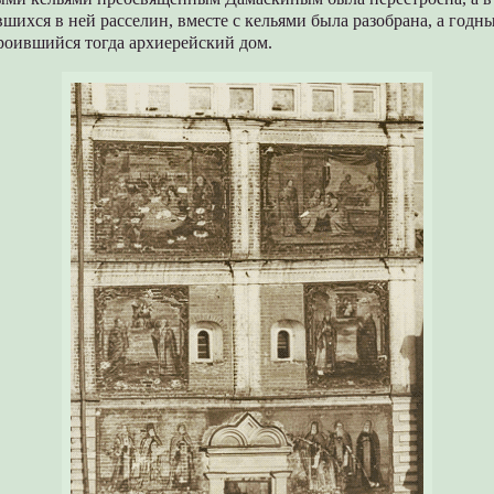
вшихся в ней расселин, вместе с кельями была разобрана, а годн
роившийся тогда архиерейский дом.