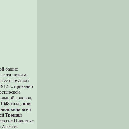
вой башне
шести поясам.
ия ее наружной
912 г., признано
астырской
большой колокол,
 1648 года
„при
хайловича всея
ной Троицы
Алексие Никитиче
о Алексия