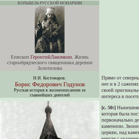
КОЛЫБЕЛЬ РУССКОЙ МОНАРХИИ
Епископ
ГеронтийЛакомкин
. Жизнь
старообрядческого священника деревни
Золотилова
Прямо от северны
Н.И. Костомаров.
Борис Федорович Годунов
нее и в 2 саженя
своей оригиналь
Русская история в жизнеописаниях ее
главнейших деятелей
интереса в посет
[c. 50:]
Нынешняя 
которая была по
первоначально де
каменною. Звонни
церкви, над кам
вместе с указанн