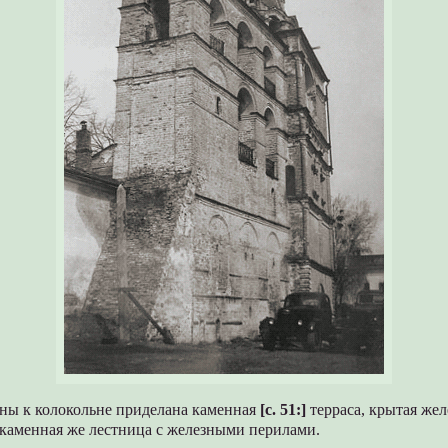
оны к колокольне приделана каменная
[c. 51:]
терраса, крытая же
 каменная же лестница с железными перилами.