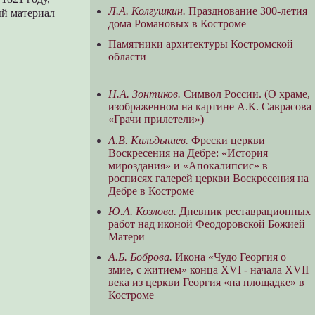
Л.А. Колгушкин.
Празднование 300-летия
ый материал
дома Романовых в Костроме
Памятники архитектуры Костромской
области
Н.А. Зонтиков.
Символ России. (О храме,
изображенном на картине А.К. Саврасова
«Грачи прилетели»)
А.В. Кильдышев.
Фрески церкви
Воскресения на Дебре: «История
мироздания» и «Апокалипсис» в
росписях галерей церкви Воскресения на
Дебре в Костроме
Ю.А. Козлова.
Дневник реставрационных
работ над иконой Феодоровской Божией
Матери
А.Б. Боброва.
Икона «Чудо Георгия о
змие, с житием» конца XVI - начала XVII
века из церкви Георгия «на площадке» в
Костроме