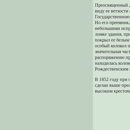
Преосвященный Д
виду ее ветхости
Государственною
Но его преемник
небольшими испра
ломке здания, п
покрыл ее белым 
особый колокол п
значительная час
распоряжению пра
находилась колок
Рождественским 
В 1852 году при
сделан выше преж
высоким крестом