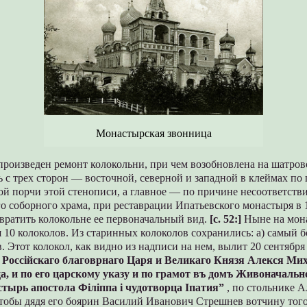
Монастырская звонница
произведен ремонт колокольни, при чем возобновлена на шатро
 с трех сторон — восточной, северной и западной в клеймах по 
ой порчи этой стенописи, а главное — по причине несоответств
о соборного храма, при реставрации Ипатьевского монастыря в 1
вратить колокольне ее первоначальный вид.
[c. 52:]
Ныне на мон
 10 колоколов. Из старинных колоколов сохранились: а) самый 
в. Этот колокол, как видно из надписи на нем, вылит 20 сентября
 Россiйскаго благоврнаго Царя и Великаго Князя Алекся Ми
, и по его царскому указу и по грамот въ домъ Живоначаль
тырь апостола Фiлiппа i чудотворца Iпатия”
, по стольнике 
чтобы дядя его боярин Василий Иванович Стрешнев вотчину тог