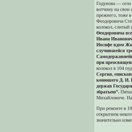
Годунова — село 
вотчину на свои 
прежнего, тоже в
Феодоровича Сте
колокол, слитый 
Ѳ
еодоровича вс
Ивана Ивановича
Иосифе вдом Жи
случившейся тр
Самодержавнейш
при преосвящен
колокол в 104 пу
Сергия, епископ
конюшего Д. И. 
держав Государ
збратьею”.
Пятый
Михайловиче. На
При ремонте в 19
открытием некот
значительно изм