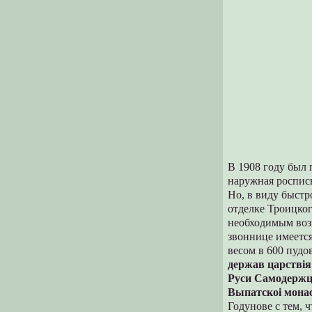
В 1908 году был 
наружная роспись
Но, в виду быстр
отделке Троицког
необходимым воз
звоннице имеется
весом в 600 пудо
держав царствiя
Руси Самодержца
Выпатскоi монас
Годунове с тем, 