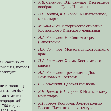
А.В. Семенова, В.В. Семенов.
Изографное
воображение Гурия Никитина
В.Н. Бочков, К.Г. Тороп.
К Ипатьевскому
монастырю
Михаил Диев.
Историческое описание
Костромского Ипатского монастыря
Н.А. Зонтиков.
На Святом озере.
(Закостромье)
Н.А. Зонтиков.
Монастыри Костромского
края
Н.А. Зонтиков.
Храмы Костромского
в 6 саженях от
района
окольня, которая
возбудить
Н.А. Зонтиков.
Трехсотлетие Дома
Романовых в Костроме
С. Лесневский.
Царская колыбель
не та звонница,
и которая была
В.Н. Бочков, К.Г. Тороп.
К Ипатьевскому
ками заменена
монастырю
Богородицкой
К.Г. Тороп.
Кострома. Золотое кольцо
1764 годах она
России. Памятники архитектуры
1821 году,