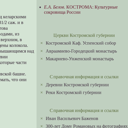
Е.А. Белов.
КОСТРОМА: Культурные
сокровища России
ад келарскими
1/2 саж. и в
това
водами, из
Церкви Костромской губернии
 верхним, в
×
Костромской Каф. Успенский собор
щены колокола.
×
Авраамиево-Городецкий монастырь
озвышающимся над
твии
×
Макариево-Унженский монастырь
которые части
евской башне.
Справочная информация и ссылки
мать, что они
×
Деревни Костромской губернии
×
Реки Костромской губернии
Справочная информация и ссылки
×
Иван Васильевич Баженов
×
300-лет Дому Романовых на фотографиях