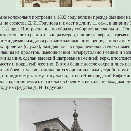
не колокольня построена в 1603 году вблизи прежде бывшей н
 на средства Д. И. Годунова и имеет в длину 11 саж., в ширину 3
 11/2 арш. Построена она по образцу соборной колокольни г. Рос
лько меньших сравнительно размеров, в виде галлереи, с тремя с
ними двумя находятся разные кладовые помещения, а под самым
х пролетах (слухах), находящихся в параллельных стенах, поме
`льшим из пролетов, имеющим вид четыреугольной башни и в
ями здания, сделан высокий шатровый каменный верх, впоследс
ысоту и покрытый жестию. В этой башне доселе сохранились не
нных боевых часов, отличавшихся оригинальным устройством и
 по-видимому, к тому типу часов, что на Новгородской Евфими
на сохранившемся от этих часов боевом колоколе, необходимо ду
году на средства Д. И. Годунова.