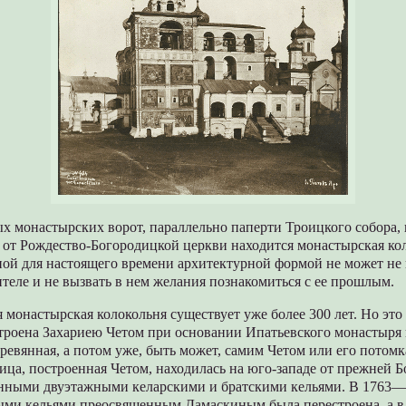
х монастырских ворот, параллельно паперти Троицкого собора, 
х от Рождество-Богородицкой церкви находится монастырская кол
ной для настоящего времени архитектурной формой не может не 
ителе и не вызвать в нем желания познакомиться с ее прошлым.
монастырская колокольня существует уже более 300 лет. Но это 
строена Захариею Четом при основании Ипатьевского монастыря 
ревянная, а потом уже, быть может, самим Четом или его потом
ца, построенная Четом, находилась на юго-западе от прежней 
енными двуэтажными келарскими и братскими кельями. В 1763—
ыми кельями преосвященным Дамаскиным была перестроена, а в 