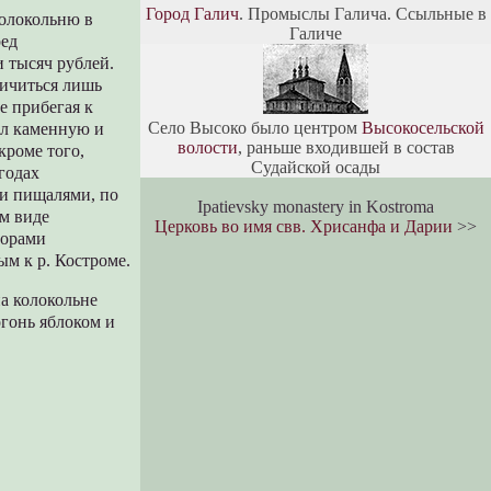
Город Галич
. Промыслы Галича. Ссыльные в
колокольню в
Галиче
ред
 тысяч рублей.
ничиться лишь
е прибегая к
Село Высоко было центром
Высокосельской
ил каменную и
волости
, раньше входившей в состав
кроме того,
Судайской осады
годах
 и пищалями, по
Ipatievsky monastery in Kostroma
ом виде
Церковь во имя свв. Хрисанфа и Дарии
>>
борами
м к р. Костроме.
а колокольне
огонь яблоком и