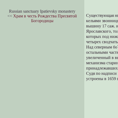
Russian sanctuary Ipatievsky monastery
Существующая ны
<<
Храм в честь Рождества Пресвятой
Богородицы
кельями звонницы
вышину 17 саж. и
Ярославского, то
которых под ниж
четырех сводчаты
Над северным бо
остальными част
увеличенный в в
механизма стари
принадлежавших,
Судя по надписи 
устроены в 1659 