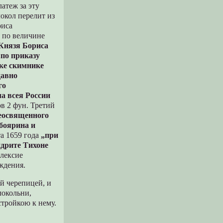
атеж за эту
локол перелит из
риса
 по величине
 Князя Бориса
„по приказу
оке скимнике
давно
го
а всея России
ов 2 фун. Третий
реосвященного
 боярина и
та 1659 года
„при
дрите Тихоне
Алексие
ждения.
й черепицей, и
локольни,
тройкою к нему.