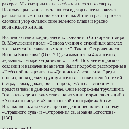
ракурсе. Мы смотрим на него сбоку и несколько сверху.
Поэтому крылья и разметавшиеся одежды ангела кажутся
распластанными на плоскости стены. Линии графьи рисуют
сложный узор складок сине-зеленого плаща и красно-
коричневого хитона.
Исследователь апокрифических сказаний о Сотворении мира
В. Мочульский писал: «Основа учения о стихийных ангелах
заключается “в священных книгах”. Так, в “Откровении св.
Иоанна Богослова” (Отк. 7:1) указывается на 4-х ангелов,
держащих четыре ветра земли...» [129]. Позднее вопросы о
создании и назначении ангелов были подробно рассмотрены в
«Небесной иерархии» лже-Дионисия Ареопагита. Среди
прочих, он выделяет группу ангелов — повелителей стихий
(ветра, грома, дождя, росы и проч.). «Ангелы стихий» и
представлены в данном случае. Они изображены трубящими.
Эта важная деталь заимствована из миниатюр-иллюстраций к
«Апокалипсису» и «Христианской топографии» Козьмы
Индикоплова, а также из произведений иконописи на тему
«Страшного суда» и «Откровения св. Иоанна Богослова»
[130].
Композиция 13