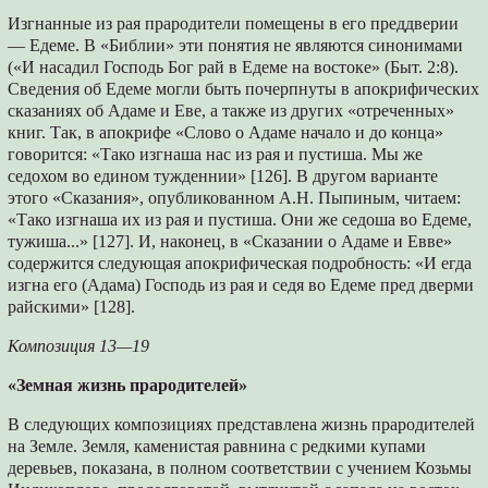
Изгнанные из рая прародители помещены в его преддверии
— Едеме. В «Библии» эти понятия не являются синонимами
(«И насадил Господь Бог рай в Едеме на востоке» (Быт. 2:8).
Сведения об Едеме могли быть почерпнуты в апокрифических
сказаниях об Адаме и Еве, а также из других «отреченных»
книг. Так, в апокрифе «Слово о Адаме начало и до конца»
говорится: «Тако изгнаша нас из рая и пустиша. Мы же
седохом во едином тужденнии» [126]. В другом варианте
этого «Сказания», опубликованном А.Н. Пыпиным, читаем:
«Тако изгнаша их из рая и пустиша. Они же седоша во Едеме,
тужиша...» [127]. И, наконец, в «Сказании о Адаме и Евве»
содержится следующая апокрифическая подробность: «И егда
изгна его (Адама) Господь из рая и седя во Едеме пред дверми
райскими» [128].
Композиция 13—19
«Земная жизнь прародителей»
В следующих композициях представлена жизнь прародителей
на Земле. Земля, каменистая равнина с редкими купами
деревьев, показана, в полном соответствии с учением Козьмы