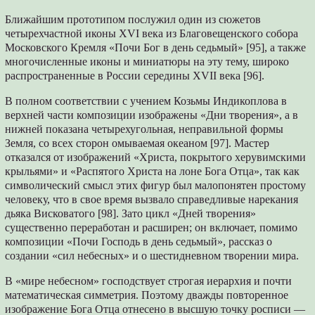
Ближайшим прототипом послужил один из сюжетов
четырехчастной иконы XVI века из Благовещенского собора
Московского Кремля «Почи Бог в день седьмый» [95], а также
многочисленные иконы и миниатюры на эту тему, широко
распространенные в России середины XVII века [96].
В полном соответствии с учением Козьмы Индикоплова в
верхней части композиции изображены «Дни творения», а в
нижней показана четырехугольная, неправильной формы
Земля, со всех сторон омываемая океаном [97]. Мастер
отказался от изображений «Христа, покрытого херувимскими
крыльями» и «Распятого Христа на лоне Бога Отца», так как
символический смысл этих фигур был малопонятен простому
человеку, что в свое время вызвало справедливые нарекания
дьяка Висковатого [98]. Зато цикл «Дней творения»
существенно переработан и расширен; он включает, помимо
композиции «Почи Господь в день седьмый», рассказ о
создании «сил небесных» и о шестидневном творении мира.
В «мире небесном» господствует строгая иерархия и почти
математическая симметрия. Поэтому дважды повторенное
изображение Бога Отца отнесено в высшую точку росписи —