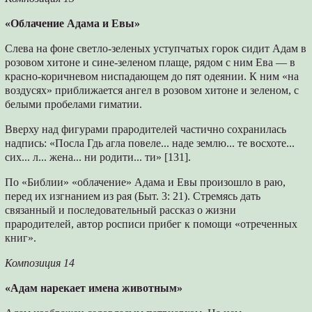
«Облачение Адама и Евы»
Слева на фоне светло-зеленых уступчатых горок сидит Адам в
розовом хитоне и сине-зеленом плаще, рядом с ним Ева — в
красно-коричневом ниспадающем до пят одеянии. К ним «на
воздусях» приближается ангел в розовом хитоне и зеленом, с
белыми пробелами гиматии.
Вверху над фигурами прародителей частично сохранилась
надпись: «Посла Гдь агла повеле... наде землю... те восхоте...
сих... л... жена... ни родити... ти» [131].
По «Библии» «облачение» Адама и Евы произошло в раю,
перед их изгнанием из рая (Быт. 3: 21). Стремясь дать
связанный и последовательный рассказ о жизни
прародителей, автор росписи прибег к помощи «отреченных
книг».
Композиция 14
«Адам нарекает имена животным»