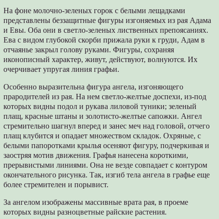
На фоне молочно-зеленых горок с белыми лещадками
представлены беззащитные фигуры изгоняемых из рая Адама
и Евы. Оба они в светло-зеленых лиственных препоясаниях.
Ева с видом глубокой скорби прижала руки к груди, Адам в
отчаянье закрыл голову руками. Фигуры, сохраняя
иконописный характер, живут, действуют, волнуются. Их
очерчивает упругая линия графьи.
Особенно выразительна фигура ангела, изгоняющего
прародителей из рая. На нем светло-желтые доспехи, из-под
которых видны подол и рукава лиловой туники; зеленый
плащ, красные штаны и золотисто-желтые сапожки. Ангел
стремительно шагнул вперед и занес меч над головой, отчего
плащ клубится и опадает множеством складок. Охряные, с
белыми папоротками крылья осеняют фигуру, подчеркивая и
заостряя мотив движения. Графья нанесена короткими,
прерывистыми линиями. Она не везде совпадает с контуром
окончательного рисунка. Так, изгиб тела ангела в графье еще
более стремителен и порывист.
За ангелом изображены массивные врата рая, в проеме
которых видны разноцветные райские растения.