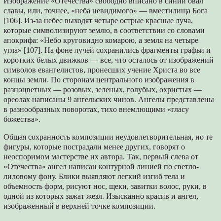
Изображение «Отечества» свободно вписано в синий овал
славы, или, точнее, «неба невидимого» — вместилища Бога
[106]. Из-за небес выходят четыре острые красные луча,
которые символизируют землю, в соответствии со словами
апокрифа: «Небо круговидно комарою, а земля на четыре
угла» [107]. На фоне лучей сохранились фрагменты графьи и
коротких белых движков — все, что осталось от изображений
символов евангелистов, пронесших учение Христа во все
концы земли. По сторонам центрального изображения в
разноцветных — розовых, зеленых, голубых, охристых —
ореолах написаны 9 ангельских чинов. Ангелы представлены
в разнообразных поворотах, тиxo внемлющими «гласу
божества».
Общая сохранность композиции неудовлетворительная, но те
фигуры, которые пострадали менее других, говорят о
неоспоримом мастерстве их автора. Так, первый слева от
«Отечества» ангел написан контурной линией по светло-
лиловому фону. Блики выявляют легкий изгиб тела и
объемность форм, рисуют нос, щеки, завитки волос, руки, в
одной из которых зажат жезл. Изысканно красив и ангел,
изображенный в верхней точке композиции.