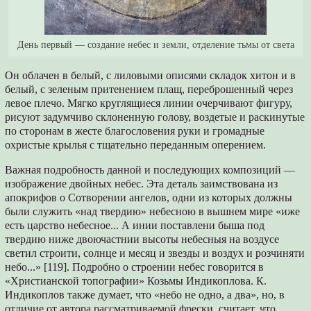
День первый — создание небес и земли, отделение тьмы от света
Он облачен в белый, с лиловыми описями складок хитон и в
белый, с зеленым притенением плащ, переброшенный через
левое плечо. Мягко круглящиеся линии очерчивают фигуру,
рисуют задумчиво склоненную голову, воздетые и раскинутые
по сторонам в жесте благословения руки и громадные
охристые крылья с тщательно переданным оперением.
Важная подробность данной и последующих композиций —
изображение двойных небес. Эта деталь заимствована из
апокрифов о Сотворении ангелов, одни из которых должны
были служить «над твердию» небесною в вышнем мире «иже
есть царство небесное... А инии поставлени быша под
твердию ниже двоючастнии высоты небесныя на воздусе
светил строити, солнце и месяц и звезды и воздух и розчиняти
небо...» [119]. Подробно о строении небес говорится в
«Христианской топографии» Козьмы Индикоплова. К.
Индикоплов также думает, что «небо не одно, а два», но, в
отличие от автора рассматриваемой фрески, считает, что