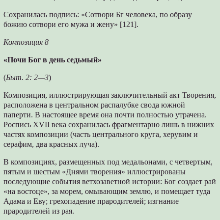
Сохранилась подпись: «Сотвори Бг человека, по образу
божию сотвори его мужа и жену» [121].
Композиция 8
«Почи Бог в день седьмый»
(
Быт. 2: 2—3
)
Композиция, иллюстрирующая заключительный акт Творения,
расположена в центральном распалубке свода южной
паперти. В настоящее время она почти полностью утрачена.
Роспись XVII века сохранилась фрагментарно лишь в нижних
частях композиции (часть центрального круга, херувим и
серафим, два красных луча).
В композициях, размещенных под медальонами, с четвертым,
пятым и шестым «Днями творения» иллюстрированы
последующие события ветхозаветной истории: Бог создает рай
«на востоце», за морем, омывающим землю, и помещает туда
Адама и Еву; грехопадение прародителей; изгнание
прародителей из рая.