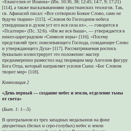
«Евангелия от Иоанна» (Ин. 10:30, 38; 12:45; 14:7, 9; 17:21)
[114], а также высказываниями христианских теологов. Так,
св. Афанасий писал: «Все сотворило Божие Слово, само не
будучи тварию» [115]. «Словом бо Господним небеса
утвердишася и духом уст его вся сила их», — говорится в
«Псалтири» (Пс. 32:6). «Им же вся быша», — утверждается в
никео-цареградском «Символе веры» [116]. «Посему
представляй трех: повелевающего Господа, созидающее Слово
и утверждающего Духа» [117]. Рассматриваемая роспись
буквально иллюстрирует это положение: мастер
преднамеренно разместил над творящим мир Ангелом фигуру
Бога Отца, который направляет усилия Сына: «Бог Словом
творит мир» [118].
Композиция 2
«День первый — создание небес и земли, отделение тьмы
от света»
(
Быт. 1: 1—5
)
В центральном из трех западных медальонов на фоне
двуцветных (белых и серо-голубых) небес и земли