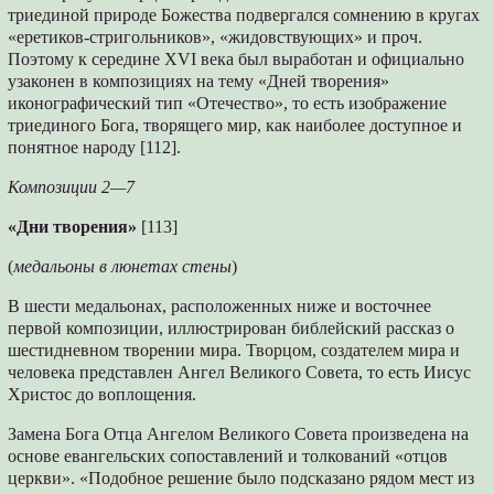
триединой природе Божества подвергался сомнению в кругах
«еретиков-стригольников», «жидовствующих» и проч.
Поэтому к середине XVI века был выработан и официально
узаконен в композициях на тему «Дней творения»
иконографический тип «Отечество», то есть изображение
триединого Бога, творящего мир, как наиболее доступное и
понятное народу [112].
Композиции 2—7
«Дни творения»
[113]
(
медальоны в люнетах стены
)
В шести медальонах, расположенных ниже и восточнее
первой композиции, иллюстрирован библейский рассказ о
шестидневном творении мира. Творцом, создателем мира и
человека представлен Ангел Великого Совета, то есть Иисус
Христос до воплощения.
Замена Бога Отца Ангелом Великого Совета произведена на
основе евангельских сопоставлений и толкований «отцов
церкви». «Подобное решение было подсказано рядом мест из