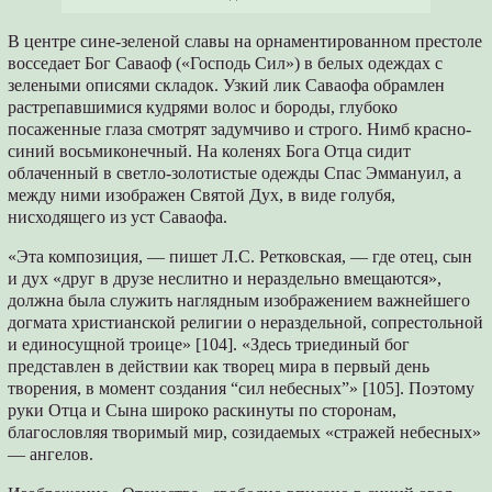
В центре сине-зеленой славы на орнаментированном престоле
восседает Бог Саваоф («Господь Сил») в белых одеждах с
зелеными описями складок. Узкий лик Саваофа обрамлен
растрепавшимися кудрями волос и бороды, глубоко
посаженные глаза смотрят задумчиво и строго. Нимб красно-
синий восьмиконечный. На коленях Бога Отца сидит
облаченный в светло-золотистые одежды Спас Эммануил, а
между ними изображен Святой Дух, в виде голубя,
нисходящего из уст Саваофа.
«Эта композиция, — пишет Л.С. Ретковская, — где отец, сын
и дух «друг в друзе неслитно и нераздельно вмещаются»,
должна была служить наглядным изображением важнейшего
догмата христианской религии о нераздельной, сопрестольной
и единосущной троице» [104]. «Здесь триединый бог
представлен в действии как творец мира в первый день
творения, в момент создания “сил небесных”» [105]. Поэтому
руки Отца и Сына широко раскинуты по сторонам,
благословляя творимый мир, созидаемых «стражей небесных»
— ангелов.