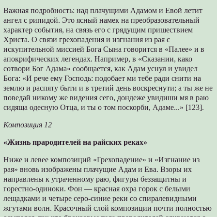
Важная подробность: над плачущими Адамом и Евой летит
ангел с рипидой. Это ясный намек на преобразовательный
характер события, на связь его с грядущим пришествием
Христа. О связи грехопадения и изгнания из рая с
искупительной миссией Бога Сына говорится в «Палее» и в
апокрифических легендах. Например, в «Сказании, како
сотвори Бог Адама» сообщается, как Адам уснул и увидел
Бога: «И рече ему Господь: подобает ми тебе ради снити на
землю и распяту быти и в третий день воскреснути; а ты же не
поведай никому же видения сего, дондеже увидиши мя в раю
сидяща одесную Отца, и ты о том поскорби, Адаме...» [123].
Композиция 12
«Жизнь прародителей на райских реках»
Ниже и левее композиций «Грехопадение» и «Изгнание из
рая» вновь изображены плачущие Адам и Ева. Взоры их
направлены к утраченному раю, фигуры беззащитны и
горестно-одиноки. Фон — красная охра горок с белыми
лещадками и четыре серо-синие реки со спиралевидными
жгутами волн. Красочный слой композиции почти полностью