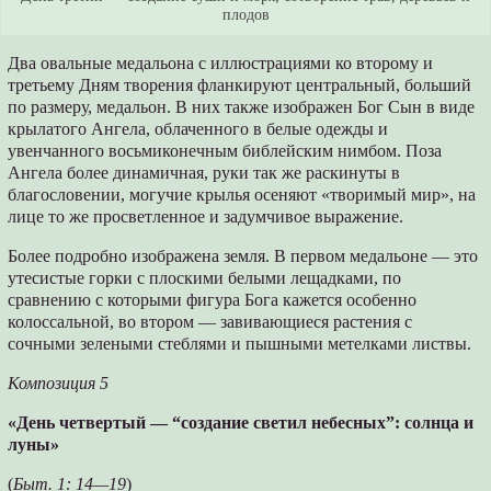
плодов
Два овальные медальона с иллюстрациями ко второму и
третьему Дням творения фланкируют центральный, больший
по размеру, медальон. В них также изображен Бог Сын в виде
крылатого Ангела, облаченного в белые одежды и
увенчанного восьмиконечным библейским нимбом. Поза
Ангела более динамичная, руки так же раскинуты в
благословении, могучие крылья осеняют «творимый мир», на
лице то же просветленное и задумчивое выражение.
Более подробно изображена земля. В первом медальоне — это
утесистые горки с плоскими белыми лещадками, по
сравнению с которыми фигура Бога кажется особенно
колоссальной, во втором — завивающиеся растения с
сочными зелеными стеблями и пышными метелками листвы.
Композиция 5
«День четвертый — “создание светил небесных”: солнца и
луны»
(
Быт. 1: 14—19
)