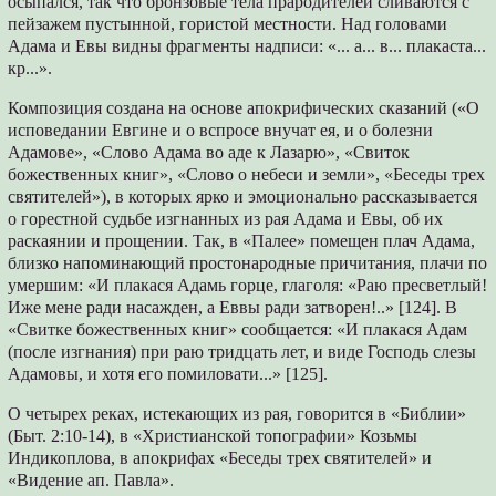
осыпался, так что бронзовые тела прародителей сливаются с
пейзажем пустынной, гористой местности. Над головами
Адама и Евы видны фрагменты надписи: «... а... в... плакаста...
кр...».
Композиция создана на основе апокрифических сказаний («О
исповедании Евгине и о вспросе внучат ея, и о болезни
Адамове», «Слово Адама во аде к Лазарю», «Свиток
божественных книг», «Слово о небеси и земли», «Беседы трех
святителей»), в которых ярко и эмоционально рассказывается
о горестной судьбе изгнанных из рая Адама и Евы, об их
раскаянии и прощении. Так, в «Палее» помещен плач Адама,
близко напоминающий простонародные причитания, плачи по
умершим: «И плакася Адамь горце, глаголя: «Раю пресветлый!
Иже мене ради насажден, а Еввы ради затворен!..» [124]. В
«Свитке божественных книг» сообщается: «И плакася Адам
(после изгнания) при раю тридцать лет, и виде Господь слезы
Адамовы, и хотя его помиловати...» [125].
О четырех реках, истекающих из рая, говорится в «Библии»
(Быт. 2:10-14), в «Христианской топографии» Козьмы
Индикоплова, в апокрифах «Беседы трех святителей» и
«Видение ап. Павла».