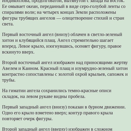
Индикоплова, продолговатой, вытянутой с запада на восток.
Ее омывает океан, переданный в виде серо-голубой ленты со
спиралями волн; на четырех концах Земли расположены
фигуры трубящих ангелов — олицетворение стихий и стран
света.
Первый восточный ангел (внизу) облачен в светло-зеленый
хитон и клубящийся плащ. Ангел стремительно шагает
вперед. Левое крыло, изогнувшись, осеняет фигуру, правое
вскинуто вверх.
Второй восточный ангел изображен над приносящими жертву
Авелем и Каином. Красный плащ и изумрудно-зеленый хитон
контрастно сопоставлены с золотой охрой крыльев, сапожек и
трубы.
На гиматии ангела сохранились темно-красные описи
складок, на левом рукаве видны пробела.
Первый западный ангел (внизу) показан в бурном движении.
Одно его крыло взметено вверх; контур правого крыла
повторяет очерк фигуры.
Второй западный ангел (вверху) изображен в сложном