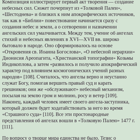
Композиция иллюстрирует первый акт творения — создание
небесных сил. Сюжет почерпнут из «Толковой Палеи»,
«Шестоднева» и близких к ним апокрифических источников,
так как в «Библии» повествование начинается сразу с
создания небес и земли, а о сотворении и назначении
ангельских сил умалчивается. Между тем, учение об ангелах
стихий и небесных явлениях в XVI—XVII вв. широко
бытовало в народе. Оно сформировалось на основе
«Откровения св. Иоанна Богослова», «О небесной иерархии»
Дионисия Ареопагита, «Христианской топографии» Козьмы
Индикоплова, а затем «развилось и получило апокрифический
характер под влиянием космогонических учений разных
народов» [108]. Считалось, что ангелы верно и неустанно
служат Богу, помогая вершить правый суд и карать
грешников; они же «обслуживают» небесный механизм,
посылая на землю гром и молнию, росу и ветер [109].
Наконец, каждый человек имеет своего ангела-заступника,
который должен будет ходатайствовать за него во время
«Страшного суда» [110]. Все эти простонародные
представления об ангелах вошли в «Толковую Палею» 1477 г.
[111].
По вопросу о творце мира единства не было. Тезис о