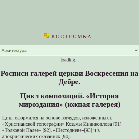
КОСТРОМ
K
А
loading...
Росписи галерей церкви Воскресения на
Дебре.
Цикл композиций. «История
мироздания» (южная галерея)
Цикл оформился на основе взглядов, изложенных в
«Христианской топографии» Козьмы Индикоплова [91],
«Толковой Палее» [92], «Шестодневе»[93] и в
апокрифических сказаниях [94].