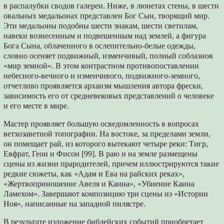
в распалубки сводов галереи. Ниже, в люнетах стены, в шести
овальных медальонах представлен Бог Сын, творящий мир.
Эти медальоны подобны шести знакам, шести светилам,
навеки вознесенным и подвешенным над землей, а фигура
Бога Сына, облаченного в ослепительно-белые одежды,
словно осеняет подвижный, изменчивый, полный соблазнов
«мир земной». В этом контрастном противопоставлении
небесного-вечного и изменчивого, подвижного-земного,
отчетливо проявляется архаизм мышления автора фрески,
зависимость его от средневековых представлений о человеке
и его месте в мире.
Мастер проявляет большую осведомленность в вопросах
ветхозаветной топографии. На востоке, за пределами земли,
он помещает рай, из которого вытекают четыре реки: Тигр,
Евфрат, Геон и Фисон [99]. В раю и на земле размещены
сцены из жизни прародителей, причем иллюстрируются такие
редкие сюжеты, как «Адам и Ева на райских реках»,
«Жертвоприношение Авеля и Каина», «Убиение Каина
Ламехом». Завершают композицию три сцены из «Истории
Ноя», написанные на западной пилястре.
В результате изложение библейских событий приобретает