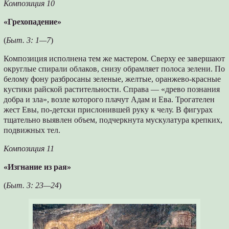
Композиция 10
«Грехопадение»
(
Быт. 3: 1—7
)
Композиция исполнена тем же мастером. Сверху ее завершают
округлые спирали облаков, снизу обрамляет полоса зелени. По
белому фону разбросаны зеленые, желтые, оранжево-красные
кустики райской растительности. Справа — «древо познания
добра и зла», возле которого плачут Адам и Ева. Трогателен
жест Евы, по-детски прислонившей руку к челу. В фигурах
тщательно выявлен объем, подчеркнута мускулатура крепких,
подвижных тел.
Композиция 11
«Изгнание из рая»
(
Быт. 3: 23—24
)