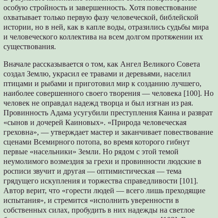
особую стройность и завершенность. Хотя повествование
охватывает только первую фазу человеческой, библейской
истории, но в ней, как в капле воды, отразились судьбы мира
и человеческого коллектива на всем долгом протяжении их
существования.
Вначале рассказывается о том, как Ангел Великого Совета
создал Землю, украсил ее травами и деревьями, населил
птицами и рыбами и приготовил мир к созданию лучшего,
наиболее совершенного своего творения — человека [100]. Но
человек не оправдал надежд творца и был изгнан из рая.
Провинность Адама усугубили преступления Каина и разврат
«сынов и дочерей Каиновых». «Природа человеческая
греховна», — утверждает мастер и заканчивает повествование
сценами Всемирного потопа, во время которого гибнут
первые «насельники» Земли. Но рядом с этой темой
неумолимого возмездия за грехи и провинности людские в
росписи звучит и другая — оптимистическая — тема
грядущего искупления и торжества справедливости [101].
Автор верит, что «горести людей — всего лишь преходящие
испытания», и стремится «исполнить уверенности в
собственных силах, пробудить в них надежды на светлое