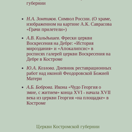
губернии
Н.А. Зонтиков.
Символ России. (О храме,
изображенном на картине А.К. Саврасова
«Грачи прилетели»)
А.В. Кильдышев.
Фрески церкви
Воскресения на Дебре: «История
мироздания» и «Апокалипсис» в
росписях галерей церкви Воскресения на
Дебре в Костроме
Ю.А. Козлова.
Дневник реставрационных
работ над иконой Феодоровской Божией
Матери
А.Б. Боброва.
Икона «Чудо Георгия о
змие, с житием» конца XVI - начала XVII
века из церкви Георгия «на площадке» в
Костроме
Церкви Костромской губернии