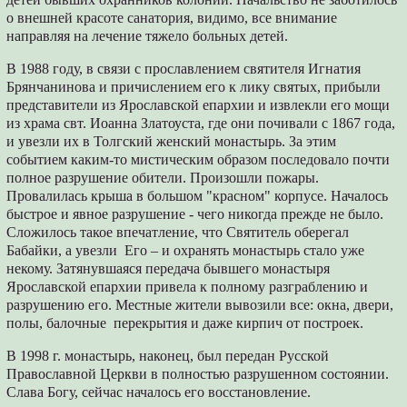
о внешней красоте санатория, видимо, все внимание
направляя на лечение тяжело больных детей.
В 1988 году, в связи с прославлением святителя Игнатия
Брянчанинова и причислением его к лику святых, прибыли
представители из Ярославской епархии и извлекли его мощи
из храма свт. Иоанна Златоуста, где они почивали с 1867 года,
и увезли их в Толгский женский монастырь. За этим
событием каким-то мистическим образом последовало почти
полное разрушение обители. Произошли пожары.
Провалилась крыша в большом "красном" корпусе. Началось
быстрое и явное разрушение - чего никогда прежде не было.
Сложилось такое впечатление, что Святитель оберегал
Бабайки, а увезли Его – и охранять монастырь стало уже
некому. Затянувшаяся передача бывшего монастыря
Ярославской епархии привела к полному разграблению и
разрушению его. Местные жители вывозили все: окна, двери,
полы, балочные перекрытия и даже кирпич от построек.
В 1998 г. монастырь, наконец, был передан Русской
Православной Церкви в полностью разрушенном состоянии.
Слава Богу, сейчас началось его восстановление.