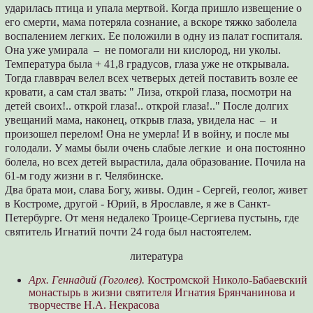
ударилась птица и упала мертвой. Когда пришло извещение о
его смерти, мама потеряла сознание, а вскоре тяжко заболела
воспалением легких. Ее положили в одну из палат госпиталя.
Она уже умирала – не помогали ни кислород, ни уколы.
Температура была + 41,8 градусов, глаза уже не открывала.
Тогда главврач велел всех четверых детей поставить возле ее
кровати, а сам стал звать: " Лиза, открой глаза, посмотри на
детей своих!.. открой глаза!.. открой глаза!.." После долгих
увещаний мама, наконец, открыв глаза, увидела нас – и
произошел перелом! Она не умерла! И в войну, и после мы
голодали. У мамы были очень слабые легкие и она постоянно
болела, но всех детей вырастила, дала образование. Почила на
61-м году жизни в г. Челябинске.
Два брата мои, слава Богу, живы. Один - Сергей, геолог, живет
в Костроме, другой - Юрий, в Ярославле, я же в Санкт-
Петербурге. От меня недалеко Троице-Сергиева пустынь, где
святитель Игнатий почти 24 года был настоятелем.
литература
Арх. Геннадий (Гоголев).
Костромской Николо-Бабаевский
монастырь в жизни святителя Игнатия Брянчанинова и
творчестве Н.А. Некрасова