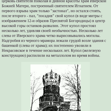
церковь святителя Николая и дивной красоты храм Иверской
Божией Матери, построенный святителем Игнатием. От
первого взрыва храм только "застонал", но остался стоять,
после второго - пал, "посадив" свой купол (в виде митры с
изображением 12-и образов Пресвятой Богородицы) в центр
высокой горы останков-развалин. Этот купол простоял
несколько лет, удивляя своей необычностью. Несколько лет
слева от Иверского храма четко вырисовывались могилы.
Надгробия из черного мрамора лежали грудой возле здания с
башенкой (слева от храма); их постепенно увозили в
Некрасовское в течение нескольких лет. Купол (железную
конструкцию) распилили на металлолом во время войны.