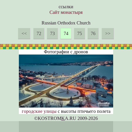
ссылки
Сайт монастыря
Russian Orthodox Church
<<
72
73
74
75
76
>>
Фотографии с дронов
городские улицы
с высоты птичьего полета
©KOSTROM
K
A.RU 2009-2026