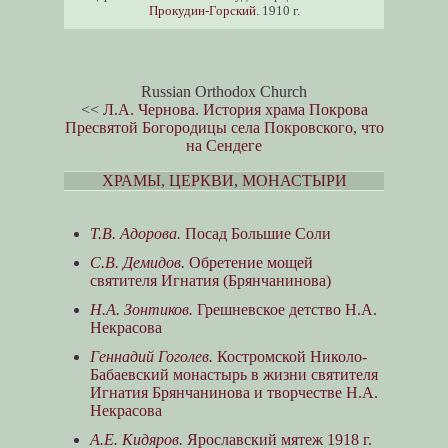
Прокудин-Горский.
1910 г.
Russian Orthodox Church
<<
Л.А. Чернова. История храма Покрова
Пресвятой Богородицы села Покровского, что
на Сендеге
ХРАМЫ, ЦЕРКВИ, МОНАСТЫРИ
Т.В. Адорова.
Посад Большие Соли
С.В. Демидов.
Обретение мощей
святителя Игнатия (Брянчанинова)
Н.А. Зонтиков.
Грешневское детство Н.А.
Некрасова
Геннадий Гоголев.
Костромской Николо-
Бабаевский монастырь в жизни святителя
Игнатия Брянчанинова и творчестве Н.А.
Некрасова
А.Е. Кидяров.
Ярославский мятеж 1918 г.