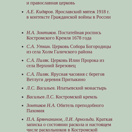
и православная церковь
А.Е. Кидяров.
Ярославский мятеж 1918 г.
в контексте Гражданской войны в России
Н.А. Зонтиков.
Постатейная роспись
Костромского Кремля 1678 года
С.А. Уткин.
Церковь Собора Богородицы
из села Холм Галичского района
С.А. Пиляк.
Церковь Илии Пророка из
села Верхний Березовец
С.А. Пиляк.
Ярусная часовня с берегов
Ветлуги деревня Притыкино
Л.С. Васильев.
Ипатьевский монастырь
Васильев Л.С.
Костромской кремль
Зонтиков Н.А.
Обитель преподобного
Пахомия
П.А. Брянчанинов, Л.И. Арнольди.
Краткая
записка о состоянии раскола и настоящем
числе раскольников в Костромской