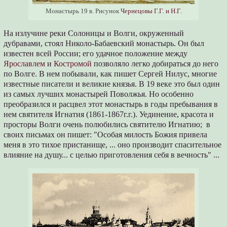
Монастырь 19 в. Рисунок
Чернецовы Г.Г. и Н.Г.
На излучине реки Солоницы и Волги, окруженный
дубравами, стоял Николо-Бабаевский монастырь. Он был
известен всей России; его удачное положение между
Ярославлем
и
Костромой
позволяло легко добираться до него
по Волге. В нем побывали, как пишет Сергей Нилус, многие
известные писатели и великие князья. В 19 веке это был один
из самых лучших монастырей Поволжья. Но особенно
преобразился и расцвел этот монастырь в годы пребывания в
нем святителя Игнатия (1861-1867г.г.). Уединение, красота и
просторы Волги очень полюбились святителю Игнатию; в
своих письмах он пишет: "Особая милость Божия привела
меня в это тихое пристанище, ... оно производит спасительное
влияние на душу... с целью приготовления себя в вечность" ...