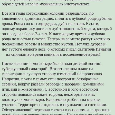
обучал детей игре на музыкальных инструментах.
Все эти годы сотрудникам колонии разрешалось, по
заявлению в администрацию, пилить в дубовой роще дубы на
дрова. Роща год от года редела, дубы исчезали. Кстати,
одному охраннику достался дуб заполненный медом, который
он продавал более 2-х лет. К настоящему времени дубовая
роща полностью исчезла. Теперь на ее месте растут хаотично
посаженные березы и множество кустов. Нет уже дубравы,
нет густого елового леса, о которых писал святитель Игнатий
– их спилили во время войны и в послевоенное время!
После колонии в монастыре был создан детский костно-
туберкулезный санаторий. В эстетическом плане на
территории в лучшую сторону изменений не произошло.
Напротив, почти у самых стен построили безобразные
сарайки, вокруг развели огороды с заборами, домашними
птицами и животными. С восточной и юго-восточной
стороны появились какие-то дома, некоторые из них
вплотную к монастырю. Всю землю разбили на мелкие
участки. Территория находилась в неухоженном состоянии.
Обслуживающий персонал состоял в основном из выросших
детей бывших охранников колонии. Начальство не заботилось