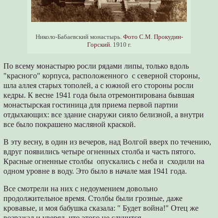
Николо-Бабаевский монастырь.
Фото С.М. Прокудин-
Горский.
1910 г.
По всему монастырю росли рядами липы, только вдоль
"красного" корпуса, расположенного с северной стороны,
шла аллея старых тополей, а с южной его стороны росли
кедры. К весне 1941 года была отремонтирована бывшая
монастырская гостиница для приема первой партии
отдыхающих: все здание снаружи сияло белизной, а внутри
все было покрашено масляной краской.
В эту весну, в один из вечеров, над Волгой вверх по течению,
вдруг появились четыре огненных столба и часть пятого.
Красные огненные столбы опускались с неба и сходили на
одном уровне в воду. Это было в начале мая 1941 года.
Все смотрели на них с недоумением довольно
продолжительное время. Столбы были грозные, даже
кровавые, и моя бабушка сказала: " Будет война!" Отец же
возражал и уверял, что этого не случится.