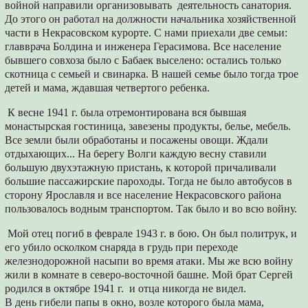
войной направили организовывать деятельность санатория.
До этого он работал на должности начальника хозяйственной
части в Некрасовском курорте. С нами приехали две семьи:
главврача Болдина и инженера Герасимова. Все население
бывшего совхоза было с Бабаек выселено: остались только
скотница с семьей и свинарка. В нашей семье было тогда трое
детей и мама, ждавшая четвертого ребенка.
К весне 1941 г. была отремонтирована вся бывшая
монастырская гостиница, завезены продукты, белье, мебель.
Все земли были обработаны и посажены овощи. Ждали
отдыхающих... На берегу Волги каждую весну ставили
большую двухэтажную пристань, к которой причаливали
большие пассажирские пароходы. Тогда не было автобусов в
сторону Ярославля и все население Некрасовского района
пользовалось водным транспортом. Так было и во всю войну.
Мой отец погиб в феврале 1943 г. в бою. Он был политрук, и
его убило осколком снаряда в грудь при переходе
железнодорожной насыпи во время атаки. Мы же всю войну
жили в комнате в северо-восточной башне. Мой брат Сергей
родился в октябре 1941 г. и отца никогда не видел.
В день гибели папы в окно, возле которого была мама,