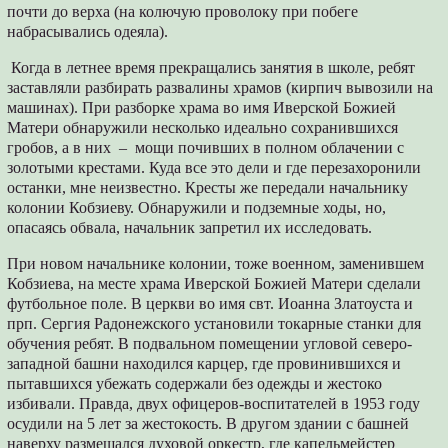
почти до верха (на колючую проволоку при побеге
набрасывались одеяла).
Когда в летнее время прекращались занятия в школе, ребят
заставляли разбирать развалины храмов (кирпич вывозили на
машинах). При разборке храма во имя Иверской Божией
Матери обнаружили несколько идеально сохранившихся
гробов, а в них – мощи почивших в полном облачении с
золотыми крестами. Куда все это дели и где перезахоронили
останки, мне неизвестно. Кресты же передали начальнику
колонии Кобзиеву. Обнаружили и подземные ходы, но,
опасаясь обвала, начальник запретил их исследовать.
При новом начальнике колонии, тоже военном, заменившем
Кобзиева, на месте храма Иверской Божией Матери сделали
футбольное поле. В церкви во имя свт. Иоанна Златоуста и
прп. Сергия Радонежского установили токарные станки для
обучения ребят. В подвальном помещении угловой северо-
западной башни находился карцер, где провинившихся и
пытавшихся убежать содержали без одежды и жестоко
избивали. Правда, двух офицеров-воспитателей в 1953 году
осудили на 5 лет за жестокость. В другом здании с башней
наверху размещался духовой оркестр, где капельмейстер