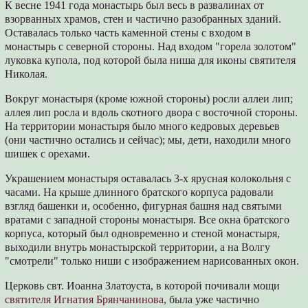
К весне 1941 года монастырь был весь в развалинах от
взорванных храмов, стен и частично разобранных зданий.
Оставалась только часть каменной стены с входом в
монастырь с северной стороны. Над входом "горела золотом"
луковка купола, под которой была ниша для иконы святителя
Николая.
Вокруг монастыря (кроме южной стороны) росли аллеи лип;
аллея лип росла и вдоль скотного двора с восточной стороны.
На территории монастыря было много кедровых деревьев
(они частично остались и сейчас); мы, дети, находили много
шишек с орехами.
Украшением монастыря оставалась 3-х ярусная колокольня с
часами. На крыше длинного братского корпуса радовали
взгляд башенки и, особенно, фигурная башня над святыми
вратами с западной стороны монастыря. Все окна братского
корпуса, который был одновременно и стеной монастыря,
выходили внутрь монастырской территории, а на Волгу
"смотрели" только ниши с изображением нарисованных окон.
Церковь свт. Иоанна Златоуста, в которой почивали мощи
святителя Игнатия Брянчанинова
, была уже частично