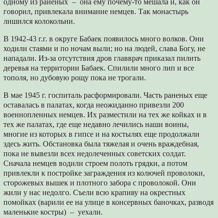
одному из раненых – она ему почему-то мешала и, как он
говорил, привлекала внимание немцев. Так монастырь
лишился колокольни.
В 1942-43 г.г. в округе Бабаек появилось много волков. Они
ходили стаями и по ночам выли; но на людей, слава Богу, не
нападали. Из-за отсутствия дров главврач приказал пилить
деревья на территории Бабаек. Спилили много лип и все
тополя, но дубовую рощу пока не трогали.
В мае 1945 г. госпиталь расформировали. Часть раненых еще
оставалась в палатах, когда неожиданно привезли 200
военнопленных немцев. Их разместили на тех же койках и в
тех же палатах, где еще недавно лечились наши воины,
многие из которых в гипсе и на костылях еще продолжали
здесь жить. Обстановка была тяжелая и очень враждебная,
пока не вывезли всех недолеченных советских солдат.
Сначала немцев водили строем полоть грядки, а потом
привлекли к постройке заграждения из колючей проволоки,
сторожевых вышек и плотного забора с проволокой. Они
жили у нас недолго. Съели всю крапиву на окрестных
помойках (варили ее на улице в консервных баночках, разводя
маленькие костры) – уехали.