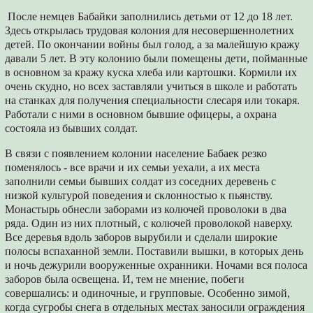
После немцев Бабайки заполнились детьми от 12 до 18 лет.
Здесь открылась трудовая колония для несовершеннолетних
детей. По окончании войны был голод, а за малейшую кражу
давали 5 лет. В эту колонию были помещены дети, пойманные
в основном за кражу куска хлеба или картошки. Кормили их
очень скудно, но всех заставляли учиться в школе и работать
на станках для получения специальности слесаря или токаря.
Работали с ними в основном бывшие офицеры, а охрана
состояла из бывших солдат.
В связи с появлением колонии население Бабаек резко
поменялось - все врачи и их семьи уехали, а их места
заполнили семьи бывших солдат из соседних деревень с
низкой культурой поведения и склонностью к пьянству.
Монастырь обнесли заборами из колючей проволоки в два
ряда. Один из них плотный, с колючей проволокой наверху.
Все деревья вдоль заборов вырубили и сделали широкие
полосы вспаханной земли. Поставили вышки, в которых день
и ночь дежурили вооруженные охранники. Ночами вся полоса
заборов была освещена. И, тем не мнение, побеги
совершались: и одиночные, и групповые. Особенно зимой,
когда сугробы снега в отдельных местах заносили ограждения