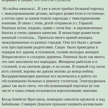
Но война началась!.. И уже в июле прибыл большой пароход
с эвакуированными детьми, которых разместили в гостинице,
а потом один за одним пошли пароходы с тяжелоранеными
воинами. В связи с этим, детей отправили в г. Горький.
Раненых везли, видимо, прямо с поля боя - в окровавленных
бинтах и очень грязных шинелях. В монастыре разместили
военный госпиталь... Приехало много врачей-женщин,
эвакуированных из разных городов. Они все были с детьми
или престарелыми родителями. Скоро были приведены в
порядок все здания, в основном, силами молодых женщин
Некрасовского и соседних деревень. Раненых было так много,
что они заполнили все коридоры. Женщины работали и в
столовой, и на скотном дворе, и на полях. В первый год съели
всех свиней, коровы же давали молоко до конца войны.
Выздоравливающие раненые все включались в работу по
обслуживанию больных и ремонту госпиталя. Электродвижок
давал так мало света, что обслуживающий персонал (в том
числе и наша семья) пользовался керосиновыми лампами.
Когда бомбили Ярославль, немецкие самолеты кружили и над
Бабайками. Главврач Дорохов приказал взорвать колокольню