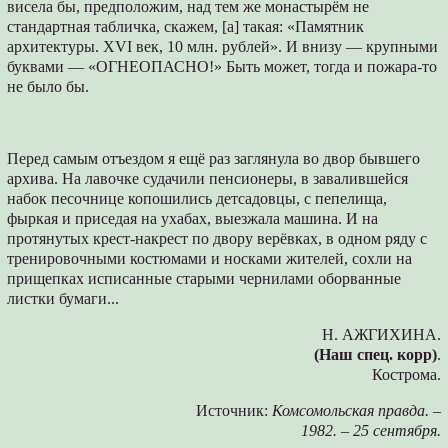
висела бы, предположим, над тем же монастырём не
стандартная табличка, скажем, [а] такая: «Памятник
архитектуры. XVI век, 10 млн. рублей». И внизу — крупными
буквами — «ОГНЕОПАСНО!» Быть может, тогда и пожара-то
не было бы.
Перед самым отъездом я ещё раз заглянула во двор бывшего
архива. На лавочке судачили пенсионеры, в завалившейся
набок песочнице копошились детсадовцы, с пепелища,
фыркая и приседая на ухабах, выезжала машина. И на
протянутых крест-накрест по двору верёвках, в одном ряду с
тренировочными костюмами и носками жителей, сохли на
прищепках исписанные старыми чернилами оборванные
листки бумаги...
Н. АЖГИХИНА.
(Наш спец. корр)
.
Кострома.
Источник:
Комсомольская правда. –
1982. – 25 сентября.