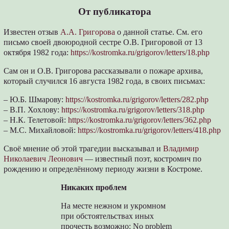
От публикатора
Известен отзыв
А.А. Григорова
о данной статье. См. его
письмо своей двоюродной сестре О.В. Григоровой от 13
октября 1982 года:
https://kostromka.ru/grigorov/letters/18.php
Сам он и О.В. Григорова рассказывали о пожаре архива,
который случился 16 августа 1982 года, в своих письмах:
– Ю.Б. Шмарову:
https://kostromka.ru/grigorov/letters/282.php
– В.П. Хохлову:
https://kostromka.ru/grigorov/letters/318.php
– Н.К. Телетовой:
https://kostromka.ru/grigorov/letters/362.php
– М.С. Михайловой:
https://kostromka.ru/grigorov/letters/418.php
Своё мнение об этой трагедии высказывал и
Владимир
Николаевич Леонович
— известный поэт, костромич по
рождению и определённому периоду жизни в Костроме.
Никаких проблем
На месте нежном и укромном
при обстоятельствах иных
прочесть возможно: No problem