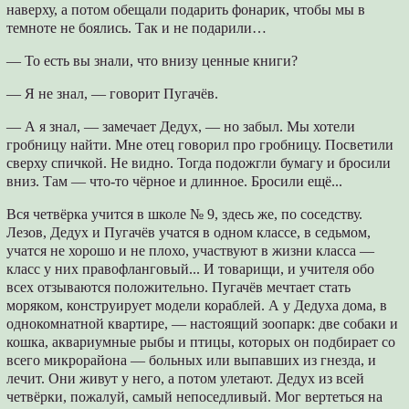
наверху, а потом обещали подарить фонарик, чтобы мы в
темноте не боялись. Так и не подарили…
— То есть вы знали, что внизу ценные книги?
— Я не знал, — говорит Пугачёв.
— А я знал, — замечает Дедух, — но забыл. Мы хотели
гробницу найти. Мне отец говорил про гробницу. Посветили
сверху спичкой. Не видно. Тогда подожгли бумагу и бросили
вниз. Там — что-то чёрное и длинное. Бросили ещё...
Вся четвёрка учится в школе № 9, здесь же, по соседству.
Лезов, Дедух и Пугачёв учатся в одном классе, в седьмом,
учатся не хорошо и не плохо, участвуют в жизни класса —
класс у них правофланговый... И товарищи, и учителя обо
всех отзываются положительно. Пугачёв мечтает стать
моряком, конструирует модели кораблей. А у Дедуха дома, в
однокомнатной квартире, — настоящий зоопарк: две собаки и
кошка, аквариумные рыбы и птицы, которых он подбирает со
всего микрорайона — больных или выпавших из гнезда, и
лечит. Они живут у него, а потом улетают. Дедух из всей
четвёрки, пожалуй, самый непоседливый. Мог вертеться на