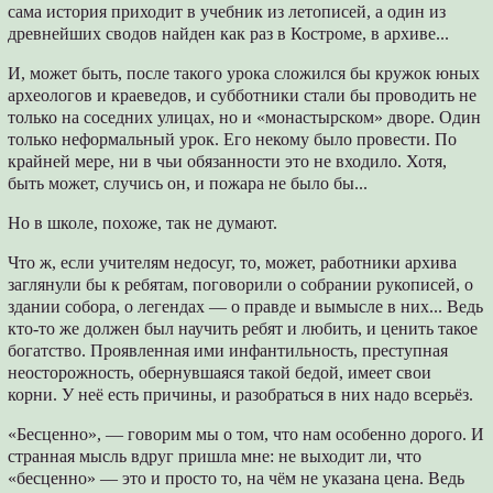
сама история приходит в учебник из летописей, а один из
древнейших сводов найден как раз в Костроме, в архиве...
И, может быть, после такого урока сложился бы кружок юных
археологов и краеведов, и субботники стали бы проводить не
только на соседних улицах, но и «монастырском» дворе. Один
только неформальный урок. Его некому было провести. По
крайней мере, ни в чьи обязанности это не входило. Хотя,
быть может, случись он, и пожара не было бы...
Но в школе, похоже, так не думают.
Что ж, если учителям недосуг, то, может, работники архива
заглянули бы к ребятам, поговорили о собрании рукописей, о
здании собора, о легендах — о правде и вымысле в них... Ведь
кто-то же должен был научить ребят и любить, и ценить такое
богатство. Проявленная ими инфантильность, преступная
неосторожность, обернувшаяся такой бедой, имеет свои
корни. У неё есть причины, и разобраться в них надо всерьёз.
«Бесценно», — говорим мы о том, что нам особенно дорого. И
странная мысль вдруг пришла мне: не выходит ли, что
«бесценно» — это и просто то, на чём не указана цена. Ведь