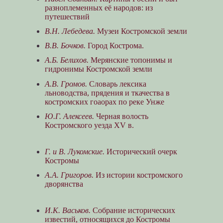
разноплеменных её народов: из
путешествий
В.Н. Лебедева.
Музеи Костромской земли
В.В. Бочков.
Город Кострома.
А.Б. Белихов.
Мерянские топонимы и
гидронимы Костромской земли
А.В. Громов.
Словарь лексика
льноводства, прядения и ткачества в
костромских гоаорах по реке Унже
Ю.Г. Алексеев.
Черная волость
Костромского уезда XV в.
Г. и В. Лукомские.
Исторический очерк
Костромы
А.А. Григоров.
Из истории костромского
дворянства
И.К. Васьков.
Собрание исторических
известий, относящихся до Костромы