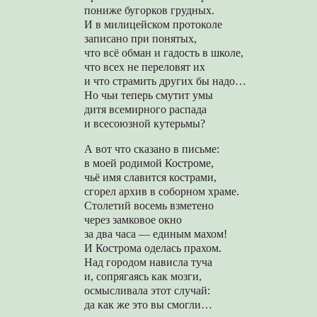
пониже бугорков грудных.
И в милицейском протоколе
записано при понятых,
что всё обман и гадость в школе,
что всех не переловят их
и что страмить других бы надо…
Но чьи теперь смутит умы
дитя всемирного распада
и всесоюзной кутерьмы?
А вот что сказано в письме:
в моей родимой Костроме,
чьё имя славится кострами,
сгорел архив в соборном храме.
Столетий восемь взметено
через замковое окно
за два часа — единым махом!
И Кострома оделась прахом.
Над городом нависла туча
и, сопрягаясь как мозги,
осмысливала этот случай:
да как же это вы смогли…