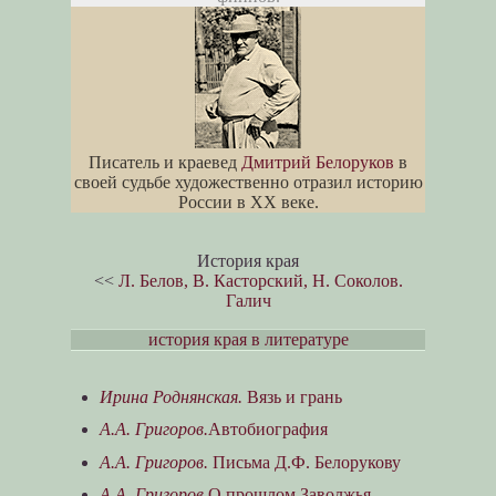
Писатель и краевед
Дмитрий Белоруков
в
своей судьбе художественно отразил историю
России в XX веке.
История края
<<
Л. Белов, В. Касторский, Н. Соколов.
Галич
история края в литературе
Ирина Роднянская.
Вязь и грань
А.А. Григоров.
Автобиография
А.А. Григоров.
Письма Д.Ф. Белорукову
А.А. Григоров.
О прошлом Заволжья