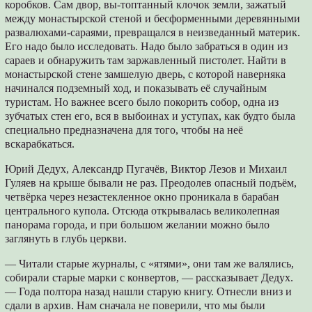
коробков. Сам двор, вы-топтанный клочок земли, зажатый
между монастырской стеной и бесформенными деревянными
развалюхами-сараями, превращался в неизведанный материк.
Его надо было исследовать. Надо было забраться в один из
сараев и обнаружить там заржавленный пистолет. Найти в
монастырской стене замшелую дверь, с которой наверняка
начинался подземный ход, и показывать её случайным
туристам. Но важнее всего было покорить собор, одна из
зубчатых стен его, вся в выбоинах и уступах, как будто была
специально предназначена для того, чтобы на неё
вскарабкаться.
Юрий Дедух, Александр Пугачёв, Виктор Лезов и Михаил
Гуляев на крыше бывали не раз. Преодолев опасный подъём,
четвёрка через незастекленное окно проникала в барабан
центрального купола. Отсюда открывалась великолепная
панорама города, и при большом желании можно было
заглянуть в глубь церкви.
— Читали старые журналы, с «ятями», они там же валялись,
собирали старые марки с конвертов, — рассказывает Дедух.
— Года полтора назад нашли старую книгу. Отнесли вниз и
сдали в архив. Нам сначала не поверили, что мы были