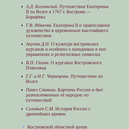
А.Д. Козловский.
Путешествие Екатерины
II по Волге в 1767 г. Кострома —
Борщёвка
Г.В. Ибнеева.
Екатерина II и православное
духовенство в церемониале высочайшего
путешествия
Анучин Д.Н.
О культуре костромских
курганов и особенно о находимых в них
украшениях и религиозных символах
В.П. Глазов.
О курганах Костромского
Поволжья
Г.Г. и Н.Г. Чернецовы.
Путешествие по
Волге
Павел Свиньин.
Картины России и быт
разноплеменных её народов: из
путешествий
Соловьев С.М.
История России с
древнейших времен
×
Костромской областной архив