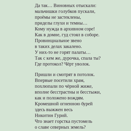
Да так… Виновных отыскали:
мальчишки голубков пускали,
проёмы не застеклены,
приделы глухи и темны…
Кому нужда в архивном соре!
Как в домне, гуд стоял в соборе.
Провинциальное звено
в таких делах закалено.
У них-то не горят палаты…
Так с кем же, дурочка, спала ты?
Где протокол? Чёрт уволок.
Пришли и смотрят в потолок.
Впервые посетили храм,
похлюпали по чёрной жиже,
вполне бесстрастны и бесстыжи,
как и положено вождям.
Кромешной огненною бурей
здесь выжжен весь
Никитин Гурий.
Что знает горстка пустомель
о славе северных земель?