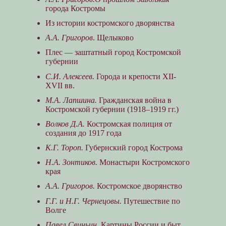
города Костромы
Из истории костромского дворянства
А.А. Григоров
. Щелыково
Плес — заштатный город Костромской
губернии
С.И. Алексеев.
Города и крепости XII-
XVII вв.
М.А. Лапшина.
Гражданская война в
Костромской губернии (1918–1919 гг.)
Волков Д.А.
Костромская полиция от
создания до 1917 года
К.Г. Тороп.
Губернский город Кострома
Н.А. Зонтиков.
Монастыри Костромского
края
А.А. Григоров.
Костромское дворянство
Г.Г. и Н.Г. Чернецовы.
Путешествие по
Волге
Павел Свиньин.
Картины России и быт