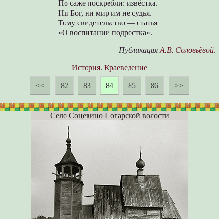
По саже поскребли: извёстка.
Ни Бог, ни мир им не судья.
Тому свидетельство — статья
«О воспитании подростка».
Публикация
А.В. Соловьёвой
.
История. Краеведение
<<
82
83
84
85
86
>>
Село Соцевино Погарской волости