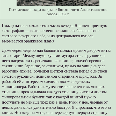
Последствие пожара на крыше Богоявленско-Анастасиинского
собора. 1982 г.
Пожар начался около семи часов вечера. Я видела цветную
фотографию — величественное здание собора на фоне
светлого вечернего неба, и из центрального купола
вырывается оранжевое пламя.
Даже через неделю над бывшим монастырским двором витал
запах гари. Между двумя кучами мусора стоял грузовик, в
него нагружали перепачканные в глине, полуобгоревшие
связки книг. Здесь же, за столиком, прямо на улице сидела
работник архива, большой щёткой сметала пепел с листков
толстой рукописи, исписанной старинным шрифтом. За
работой её с интересом следили два молоденьких
милиционера. Работник музея сметала пепел с вымокших
страниц и прокладывала каждую страницу чистым листом
фильтровальной бумаги: так с каждой книгой нужно
поступать не меньше трёх раз в день. Руки у неё, чёрные от
пепла, двигались удивительно быстро. Я спросила, что это за
книга. Не глядя на меня, она перевернула первую страницу —