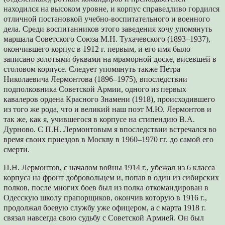
находился на высоком уровне, и корпус справедливо гордился
отличной постановкой учебно-воспитательного и военного
дела. Среди воспитанников этого заведения хочу упомянуть
маршала Советского Союза М.Н. Тухачевского (1893–1937),
окончившего корпус в 1912 г. первым, и его имя было
записано золотыми буквами на мраморной доске, висевшей в
столовом корпусе. Следует упомянуть также Петра
Николаевича Лермонтова (1896–1975), впоследствии
подполковника Советской Армии, одного из первых
кавалеров ордена Красного Знамени (1918), происходившего
из того же рода, что и великий наш поэт М.Ю. Лермонтов и
так же, как я, учившегося в корпусе на стипендию В.А.
Дурново. С П.Н. Лермонтовым я впоследствии встречался во
время своих приездов в Москву в 1960–1970 гг. до самой его
смерти.
П.Н. Лермонтов, с началом войны 1914 г., убежал из 6 класса
корпуса на фронт добровольцем и, попав в один из сибирских
полков, после многих боев был из полка откомандирован в
Одесскую школу прапорщиков, окончив которую в 1916 г.,
продолжал боевую службу уже офицером, а с марта 1918 г.
связал навсегда свою судьбу с Советской Армией. Он был