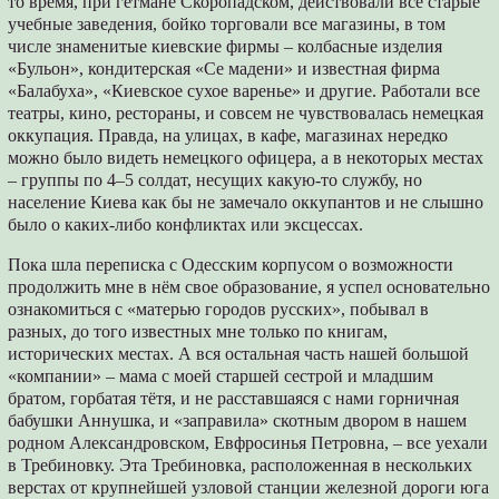
то время, при гетмане Скоропадском, действовали все старые
учебные заведения, бойко торговали все магазины, в том
числе знаменитые киевские фирмы – колбасные изделия
«Бульон», кондитерская «Се мадени» и известная фирма
«Балабуха», «Киевское сухое варенье» и другие. Работали все
театры, кино, рестораны, и совсем не чувствовалась немецкая
оккупация. Правда, на улицах, в кафе, магазинах нередко
можно было видеть немецкого офицера, а в некоторых местах
– группы по 4–5 солдат, несущих какую-то службу, но
население Киева как бы не замечало оккупантов и не слышно
было о каких-либо конфликтах или эксцессах.
Пока шла переписка с Одесским корпусом о возможности
продолжить мне в нём свое образование, я успел основательно
ознакомиться с «матерью городов русских», побывал в
разных, до того известных мне только по книгам,
исторических местах. А вся остальная часть нашей большой
«компании» – мама с моей старшей сестрой и младшим
братом, горбатая тётя, и не расставшаяся с нами горничная
бабушки Аннушка, и «заправила» скотным двором в нашем
родном Александровском, Евфросинья Петровна, – все уехали
в Требиновку. Эта Требиновка, расположенная в нескольких
верстах от крупнейшей узловой станции железной дороги юга