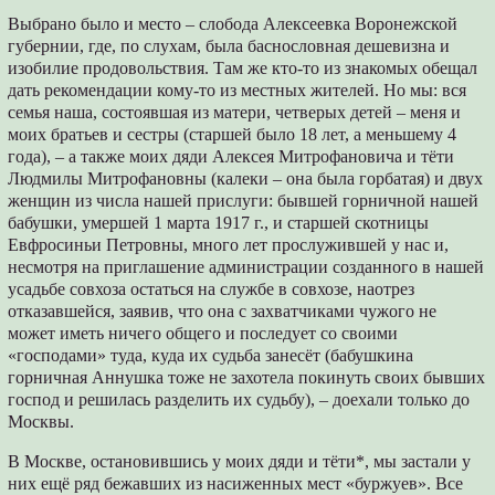
Выбрано было и место – слобода Алексеевка Воронежской
губернии, где, по слухам, была баснословная дешевизна и
изобилие продовольствия. Там же кто-то из знакомых обещал
дать рекомендации кому-то из местных жителей. Но мы: вся
семья наша, состоявшая из матери, четверых детей – меня и
моих братьев и сестры (старшей было 18 лет, а меньшему 4
года), – а также моих дяди Алексея Митрофановича и тёти
Людмилы Митрофановны (калеки – она была горбатая) и двух
женщин из числа нашей прислуги: бывшей горничной нашей
бабушки, умершей 1 марта 1917 г., и старшей скотницы
Евфросиньи Петровны, много лет прослужившей у нас и,
несмотря на приглашение администрации созданного в нашей
усадьбе совхоза остаться на службе в совхозе, наотрез
отказавшейся, заявив, что она с захватчиками чужого не
может иметь ничего общего и последует со своими
«господами» туда, куда их судьба занесёт (бабушкина
горничная Аннушка тоже не захотела покинуть своих бывших
господ и решилась разделить их судьбу), – доехали только до
Москвы.
В Москве, остановившись у моих дяди и тёти*, мы застали у
них ещё ряд бежавших из насиженных мест «буржуев». Все