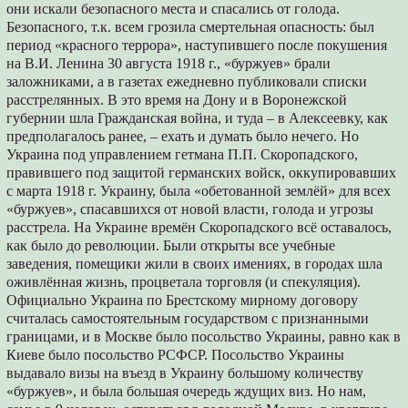
они искали безопасного места и спасались от голода.
Безопасного, т.к. всем грозила смертельная опасность: был
период «красного террора», наступившего после покушения
на В.И. Ленина 30 августа 1918 г., «буржуев» брали
заложниками, а в газетах ежедневно публиковали списки
расстрелянных. В это время на Дону и в Воронежской
губернии шла Гражданская война, и туда – в Алексеевку, как
предполагалось ранее, – ехать и думать было нечего. Но
Украина под управлением гетмана П.П. Скоропадского,
правившего под защитой германских войск, оккупировавших
с марта 1918 г. Украину, была «обетованной землёй» для всех
«буржуев», спасавшихся от новой власти, голода и угрозы
расстрела. На Украине времён Скоропадского всё оставалось,
как было до революции. Были открыты все учебные
заведения, помещики жили в своих имениях, в городах шла
оживлённая жизнь, процветала торговля (и спекуляция).
Официально Украина по Брестскому мирному договору
считалась самостоятельным государством с признанными
границами, и в Москве было посольство Украины, равно как в
Киеве было посольство РСФСР. Посольство Украины
выдавало визы на въезд в Украину большому количеству
«буржуев», и была большая очередь ждущих виз. Но нам,