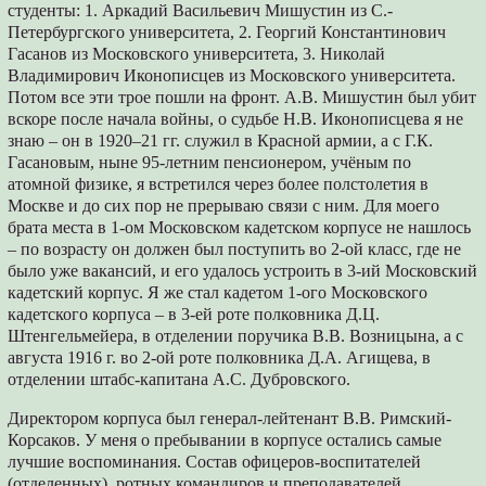
студенты: 1. Аркадий Васильевич Мишустин из С.-
Петербургского университета, 2. Георгий Константинович
Гасанов из Московского университета, 3. Николай
Владимирович Иконописцев из Московского университета.
Потом все эти трое пошли на фронт. А.В. Мишустин был убит
вскоре после начала войны, о судьбе Н.В. Иконописцева я не
знаю – он в 1920–21 гг. служил в Красной армии, а с Г.К.
Гасановым, ныне 95-летним пенсионером, учёным по
атомной физике, я встретился через более полстолетия в
Москве и до сих пор не прерываю связи с ним. Для моего
брата места в 1-ом Московском кадетском корпусе не нашлось
– по возрасту он должен был поступить во 2-ой класс, где не
было уже вакансий, и его удалось устроить в 3-ий Московский
кадетский корпус. Я же стал кадетом 1-ого Московского
кадетского корпуса – в 3-ей роте полковника Д.Ц.
Штенгельмейера, в отделении поручика В.В. Возницына, а с
августа 1916 г. во 2-ой роте полковника Д.А. Агищева, в
отделении штабс-капитана А.С. Дубровского.
Директором корпуса был генерал-лейтенант В.В. Римский-
Корсаков. У меня о пребывании в корпусе остались самые
лучшие воспоминания. Состав офицеров-воспитателей
(отделенных), ротных командиров и преподавателей