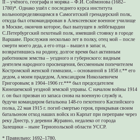
II – учёного, географа и моряка – Ф.И. Соймонова (1682–
1780)*. Однако ушёл с последнего курса института
вольноопределяющимся в Самогитский гренадерский полк,
откуда был откомандирован в Алексеевское военное училище
в Москве, окончив которое, был выпущен в лейбгвардии
С.Петербургский пехотный полк, имевший стоянку в городе
Варшаве. Прослужив несколько лет в полку, отец мой – после
смерти моего деда, а его отца – вышел в запас и,
возвратившись на родину, долгое время был активным
работником земства – уездного и губернского: видным
деятелем народного просвещения, бессменным попечителем
Костромской женской гимназии, – основанной в 1858 г.** его
дедом, а моим прадедом, Александром Николаевичем
Григоровым; в 1904–1906 гг.*** был председателем
Кинешемской уездной земской управы. С началом войны 1914
г. он был призван из запаса снова на военную службу и,
будучи командиром батальона 148-го пехотного Каспийского
полка, 22 мая 1915 г. погиб смертью героя, прикрывая своим
батальоном отход наших войск из Карпат при переправе через
реку Днестр, у деревни Журавно, недалеко от города
Залещики – ныне Тернопольской области УССР.
* Правильно: 1692–1780.