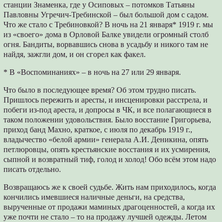
станции Знаменка, где у Осиповых – потомков Татьяны
Павловны Угречич-Требинской – был большой дом с садом.
Что же стало с Требиновкой? В ночь на 21 января* 1919 г. мы
из «своего» дома в Орловой Балке увидели огромный столб
огня. Бандиты, ворвавшись снова в усадьбу и никого там не
найдя, зажгли дом, и он сгорел как факел.
* В «Воспоминаниях» – в ночь на 27 или 29 января.
Что было в последующее время? Об этом трудно писать.
Пришлось пережить и аресты, и инсценировки расстрела, и
побеги из-под ареста, и допросы в ЧК, и все полагающиеся в
таком положении удовольствия. Было восстание Григорьева,
приход банд Махно, краткое, с июля по декабрь 1919 г.,
владычество «белой армии» генерала А.И. Деникина, опять
петлюровцы, опять крестьянские восстания и их усмирения,
сыпной и возвратный тиф, голод и холод! Обо всём этом надо
писать отдельно.
Возвращаюсь же к своей судьбе. Жить нам приходилось, когда
кончились имевшиеся наличные деньги, на средства,
вырученные от продажи маминых драгоценностей, а когда их
уже почти не стало – то на продажу лучшей одежды. Летом