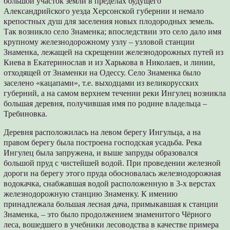
большой участок земли в пределах будущего
Александрийского уезда Херсонской губернии и немало
крепостных душ для заселения новых плодородных земель.
Так возникло село Знаменка; впоследствии это село дало имя
крупному железнодорожному узлу – узловой станции
Знаменка, лежащей на скрещении железнодорожных путей из
Киева в Екатеринослав и из Харькова в Николаев, и линии,
отходящей от Знаменки на Одессу. Село Знаменка было
заселено «кацапами», т.е. выходцами из великорусских
губерний, а на самом верхнем течении реки Ингулец возникла
большая деревня, получившая имя по родине владельца –
Требиновка.
Деревня расположилась на левом берегу Ингульца, а на
правом берегу была построена господская усадьба. Река
Ингулец была запружена, и выше запруды образовался
большой пруд с чистейшей водой. При проведении железной
дороги на берегу этого пруда обосновалась железнодорожная
водокачка, снабжавшая водой расположенную в 3-х верстах
железнодорожную станцию Знаменку. К имению
принадлежала большая лесная дача, примыкавшая к станции
Знаменка, – это было продолжением знаменитого Чёрного
леса, вошедшего в учебники лесоводства в качестве примера