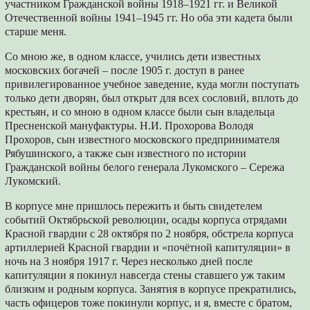
участником Гражданской войны 1918–1921 гг. и Великой
Отечественной войны 1941–1945 гг. Но оба эти кадета были
старше меня.
Со мною же, в одном классе, учились дети известных
московских богачей – после 1905 г. доступ в ранее
привилегированное учебное заведение, куда могли поступать
только дети дворян, был открыт для всех сословий, вплоть до
крестьян, и со мною в одном классе были сын владельца
Пресненской мануфактуры. Н.И. Прохорова Володя
Прохоров, сын известного московского предпринимателя
Рябушинского, а также сын известного по истории
Гражданской войны белого генерала Лукомского – Сережа
Лукомский.
В корпусе мне пришлось пережить и быть свидетелем
событий Октябрьской революции, осады корпуса отрядами
Красной гвардии с 28 октября по 2 ноября, обстрела корпуса
артиллерией Красной гвардии и «почётной капитуляции» в
ночь на 3 ноября 1917 г. Через несколько дней после
капитуляции я покинул навсегда стены ставшего уж таким
близким и родным корпуса. Занятия в корпусе прекратились,
часть офицеров тоже покинули корпус, и я, вместе с братом,