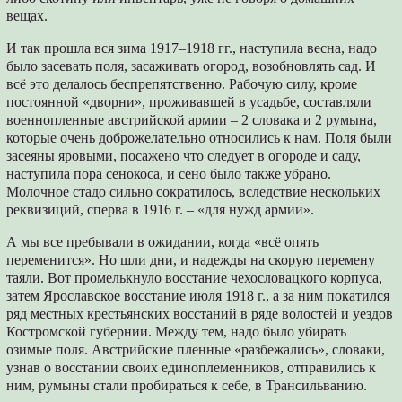
вещах.
И так прошла вся зима 1917–1918 гг., наступила весна, надо
было засевать поля, засаживать огород, возобновлять сад. И
всё это делалось беспрепятственно. Рабочую силу, кроме
постоянной «дворни», проживавшей в усадьбе, составляли
военнопленные австрийской армии – 2 словака и 2 румына,
которые очень доброжелательно относились к нам. Поля были
засеяны яровыми, посажено что следует в огороде и саду,
наступила пора сенокоса, и сено было также убрано.
Молочное стадо сильно сократилось, вследствие нескольких
реквизиций, сперва в 1916 г. – «для нужд армии».
А мы все пребывали в ожидании, когда «всё опять
переменится». Но шли дни, и надежды на скорую перемену
таяли. Вот промелькнуло восстание чехословацкого корпуса,
затем Ярославское восстание июля 1918 г., а за ним покатился
ряд местных крестьянских восстаний в ряде волостей и уездов
Костромской губернии. Между тем, надо было убирать
озимые поля. Австрийские пленные «разбежались», словаки,
узнав о восстании своих единоплеменников, отправились к
ним, румыны стали пробираться к себе, в Трансильванию.