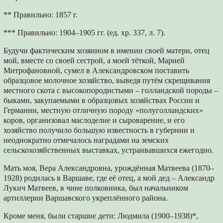
** Правильно: 1857 г.
*** Правильно: 1904–1905 гг. (ед. хр. 337, л. 7).
Будучи фактическим хозяином в имении своей матери, отец
мой, вместе со своей сестрой, а моей тёткой, Марией
Митрофановной, сумел в Александровском поставить
образцовое молочное хозяйство, выведя путём скрещивания
местного скота с высокопородистыми – голландской породы –
быками, закупаемыми в образцовых хозяйствах России и
Германии, местную отличную породу «полуголландских»
коров, организовал маслоделие и сыроварение, и его
хозяйство получило большую известность в губернии и
неоднократно отмечалось наградами на земских
сельскохозяйственных выставках, устраивавшихся ежегодно.
Мать моя, Вера Александровна, урождённая Матвеева (1870–
1928) родилась в Варшаве, где её отец, а мой дед – Александр
Лукич Матвеев, в чине полковника, был начальником
артиллерии Варшавского укреплённого района.
Кроме меня, были старшие дети: Людмила (1900–1938)*,