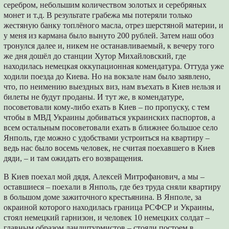
серебром, небольшим количеством золотых и серебряных
монет и т.д. В результате грабежа мы потеряли только
жестяную банку топлёного масла, отрез шерстяной материи, и
у меня из кармана было вынуто 200 рублей. Затем наш обоз
тронулся далее и, никем не останавливаемый, к вечеру того
же дня дошёл до станции Хутор Михайловский, где
находилась немецкая оккупационная комендатура. Оттуда уже
ходили поезда до Киева. Но на вокзале нам было заявлено,
что, по неимению выездных виз, нам въехать в Киев нельзя и
билеты не будут проданы. И тут же, в комендатуре,
посоветовали кому-либо ехать в Киев – по пропуску, с тем
чтобы в МВД Украины добиваться украинских паспортов, а
всем остальным посоветовали ехать в ближнее большое село
Янполь, где можно с удобствами устроиться на квартиру –
ведь нас было восемь человек, не считая поехавшего в Киев
дяди, – и там ожидать его возвращения.
В Киев поехал мой дядя, Алексей Митрофанович, а мы –
оставшиеся – поехали в Янполь, где без труда сняли квартиру
в большом доме зажиточного крестьянина. В Янполе, за
окраиной которого находилась граница РСФСР и Украины,
стоял немецкий гарнизон, и человек 10 немецких солдат –
главным образом ландштурмистов – стояли постоем в