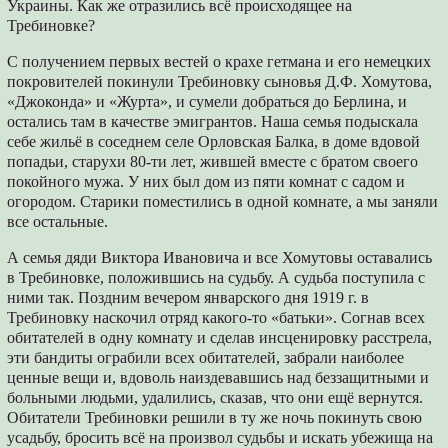
Украины. Как же отразились всё происходящее на
Требиновке?
С получением первых вестей о крахе гетмана и его немецких
покровителей покинули Требиновку сыновья Д.Ф. Хомутова,
«Джоконда» и «Журта», и сумели добраться до Берлина, и
остались там в качестве эмигрантов. Наша семья подыскала
себе жильё в соседнем селе Орловская Балка, в доме вдовой
попадьи, старухи 80-ти лет, жившей вместе с братом своего
покойного мужа. У них был дом из пяти комнат с садом и
огородом. Старики поместились в одной комнате, а мы заняли
все остальные.
А семья дяди Виктора Ивановича и все Хомутовы оставались
в Требиновке, положившись на судьбу. А судьба поступила с
ними так. Поздним вечером январского дня 1919 г. в
Требиновку наскочил отряд какого-то «батьки». Согнав всех
обитателей в одну комнату и сделав инсценировку расстрела,
эти бандиты ограбили всех обитателей, забрали наиболее
ценные вещи и, вдоволь наиздевавшись над беззащитными и
больными людьми, удалились, сказав, что они ещё вернутся.
Обитатели Требиновки решили в ту же ночь покинуть свою
усадьбу, бросить всё на произвол судьбы и искать убежища на