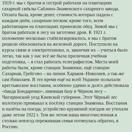
1919 г. мы с братом и сестрой работали на плантациях
сахарной свёклы Саблино-Знаменского сахарного завода.
Оплата была, кроме денег, стоимость которых падала с
каждым днём, сахарным песком; кроме того, всем
работающим на плантациях привозили обед. Зимой мы с
братом работали в лесу на заготовке дров. К 1921 г.
положение несколько стабилизировалось, и мы с братом
решили обосноваться на железной дороге. Поступили на
курсы связи и электротехники, и, закончив их – учиться было
легко, так как у нас всё же была приличная учебная
подготовка, – я стал работать телеграфистом. Места моей
работы были, кроме станции Знаменки, ещё станции
Сахарная, Грейгово – на линии Харьков–Николаев, а так-же
сам Николаев. В это время ещё на всей Украине полыхали
крестьянские восстания, особенно удачно и долго действовала
«банда Бондаренко», имевшая базу в Чёрном лесу –
Чигиринский уезд Киевской губернии. Этот Чёрный лес
вплотную примыкал к посёлку станции Знаменка. Восстания
и налёты на поезда, устройство крушений поездов не утихали
даже летом 1922 г. Тем же летом наша многочисленная и
столько невзгод пережившая семья потянулась обратно, в
Россию.