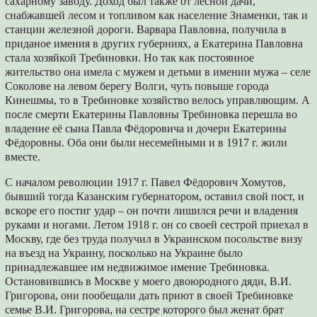
сахарному заводу. Доход был также от лесной дачи,
снабжавшей лесом и топливом как население Знаменки, так и
станции железной дороги. Варвара Павловна, получила в
приданое имения в других губерниях, а Екатерина Павловна
стала хозяйкой Требиновки. Но так как постоянное
жительство она имела с мужем и детьми в имении мужа – селе
Соколове на левом берегу Волги, чуть повыше города
Кинешмы, то в Требиновке хозяйство велось управляющим. А
после смерти Екатерины Павловны Требиновка перешла во
владение её сына Павла Фёдоровича и дочери Екатерины
Фёдоровны. Оба они были несемейными и в 1917 г. жили
вместе.
С началом революции 1917 г. Павел Фёдорович Хомутов,
бывший тогда Казанским губернатором, оставил свой пост, и
вскоре его постиг удар – он почти лишился речи и владения
руками и ногами. Летом 1918 г. он со своей сестрой приехал в
Москву, где без труда получил в Украинском посольстве визу
на въезд на Украину, посколько на Украине было
принадлежавшее им недвижимое имение Требиновка.
Остановившись в Москве у моего двоюродного дяди, В.И.
Григорова, они пообещали дать приют в своей Требиновке
семье В.И. Григорова, на сестре которого был женат брат