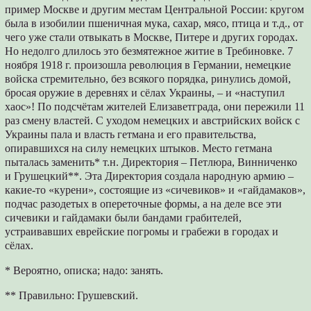
пример Москве и другим местам Центральной России: кругом
была в изобилии пшеничная мука, сахар, мясо, птица и т.д., от
чего уже стали отвыкать в Москве, Питере и других городах.
Но недолго длилось это безмятежное житие в Требиновке. 7
ноября 1918 г. произошла революция в Германии, немецкие
войска стремительно, без всякого порядка, ринулись домой,
бросая оружие в деревнях и сёлах Украины, – и «наступил
хаос»! По подсчётам жителей Елизаветграда, они пережили 11
раз смену властей. С уходом немецких и австрийских войск с
Украины пала и власть гетмана и его правительства,
опиравшихся на силу немецких штыков. Место гетмана
пыталась заменить* т.н. Директория – Петлюра, Винниченко
и Грушецкий**. Эта Директория создала народную армию –
какие-то «курени», состоящие из «сичевиков» и «гайдамаков»,
подчас разодетых в опереточные формы, а на деле все эти
сичевики и гайдамаки были бандами грабителей,
устраивавших еврейские погромы и грабежи в городах и
сёлах.
* Вероятно, описка; надо: занять.
** Правильно: Грушевский.