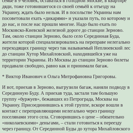
семье в 9 человек, оставаться в голодной Москве, в квартире
дяди, тоже готовившегося со своей семьёй к отъезду на
Украину, ждать было нельзя. И в посольстве Украины нам
посоветовали ехать «дикарями» и указали путь, по которому и
до нас, и после нас прошли многие. Надо было ехать по
Московско-Киевской железной дороге до станции Зерново.
Там, около станции Зерново, было село Серединная Буда,
жители которой специализировались на переправе нелегально
переходящих границу через так называемый Неплюевский лес
до станции Хутор Михайловский, находившейся уже на
территории Украины. Из Москвы до станции Зерново билеты
продавали свободно, равно как и принимали багаж.
* Виктор Иванович и Ольга Митрофановна Григоровы.
И вот, приехав в Зерново, выгрузили багаж, наняли подводу в
Серединную Буду. А приехав туда, застали там большую
группу «буржуев», бежавших из Петрограда, Москвы на
Украину. Присоединившись к этой группе, вскоре вошли в
контакт с переправляющими нелегально через границу
поселянами этого села. Сговорившись о цене – обязательно
«николаевскими» деньгами, – стали готовиться к переезду
через границу. От Серединной Буды до хутора Михайловского