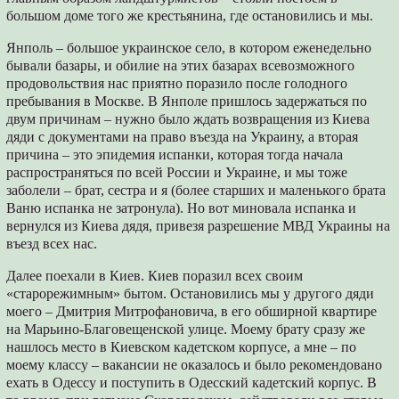
большом доме того же крестьянина, где остановились и мы.
Янполь – большое украинское село, в котором еженедельно
бывали базары, и обилие на этих базарах всевозможного
продовольствия нас приятно поразило после голодного
пребывания в Москве. В Янполе пришлось задержаться по
двум причинам – нужно было ждать возвращения из Киева
дяди с документами на право въезда на Украину, а вторая
причина – это эпидемия испанки, которая тогда начала
распространяться по всей России и Украине, и мы тоже
заболели – брат, сестра и я (более старших и маленького брата
Ваню испанка не затронула). Но вот миновала испанка и
вернулся из Киева дядя, привезя разрешение МВД Украины на
въезд всех нас.
Далее поехали в Киев. Киев поразил всех своим
«старорежимным» бытом. Остановились мы у другого дяди
моего – Дмитрия Митрофановича, в его обширной квартире
на Марьино-Благовещенской улице. Моему брату сразу же
нашлось место в Киевском кадетском корпусе, а мне – по
моему классу – вакансии не оказалось и было рекомендовано
ехать в Одессу и поступить в Одесский кадетский корпус. В