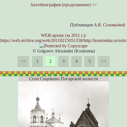
Автобиография (продолжение) >>
Публикация
А.В. Соловьёвой
WEB-архив (за 2011 г.):
https://web.archive.org/web/20110215051358/http://kostromka.ru/solo
© Grigorov Alexander (Kostroma)
<<
1
2
3
4
5
>>
Село Соцевино Погарской волости