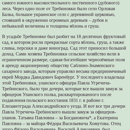
самого южного высокоствольного лиственного (дубового)
леса. Через одно поле от Требиновки было село Орловая
Балка, большое украинское село с деревянной церковью,
стоявшей в окружении огромных деревьев – дубов и
небывалой величины и толщины яблонь и груш.
В усадьбе Требиновке был разбит на 18 десятинах фруктовый
сад, в котором росли прекрасные сорта яблонь, груш, а также
сливы, персики и даже виноград. Сад этот приносил большой
доход. Сами хозяева Требиновки сельское хозяйство вели в
ограниченном размере, сдавая богатейшие чернозёмные поля
в аренду акционерному обществу Саблино-Знаменского
сахарного завода, которым управлял весьма предприимчивый
еврей Мордка Давидович Баренбург. У последнего владельца
этой Требиновки, уланского офицера Павла Угречича-
Требинского, было три дочери, которые все вышли замуж за
офицеров Уланского полка, расквартированного после
подавления польского восстания 1831 г. в районе г.
Елизаветграда Александрийского уезда. И вот все три дочери
Павла Угречича-Требинского вышли замуж за офицеров-
уланов. Татьяна Павловна – за Богдановича*, а Екатерина
Павловна – за майора Фёдора Васильевича Хомутова. Отец
этого Фёдора Васильевича, Василий Алексеевич, был