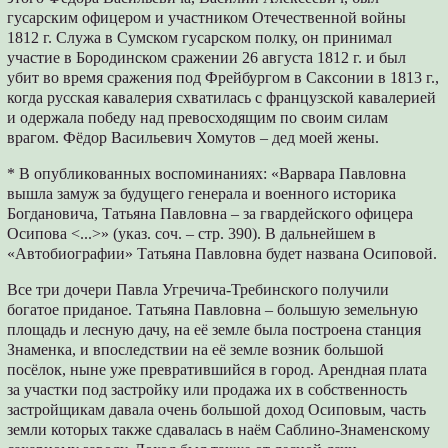
гусарским офицером и участником Отечественной войны
1812 г. Служа в Сумском гусарском полку, он принимал
участие в Бородинском сражении 26 августа 1812 г. и был
убит во время сражения под Фрейбургом в Саксонии в 1813 г.,
когда русская кавалерия схватилась с французской кавалерией
и одержала победу над превосходящим по своим силам
врагом. Фёдор Васильевич Хомутов – дед моей жены.
* В опубликованных воспоминаниях: «Варвара Павловна
вышла замуж за будущего генерала и военного историка
Богдановича, Татьяна Павловна – за гвардейского офицера
Осипова <...>» (указ. соч. – стр. 390). В дальнейшем в
«Автобиографии» Татьяна Павловна будет названа Осиповой.
Все три дочери Павла Угречича-Требинского получили
богатое приданое. Татьяна Павловна – большую земельную
площадь и лесную дачу, на её земле была построена станция
Знаменка, и впоследствии на её земле возник большой
посёлок, ныне уже превратившийся в город. Арендная плата
за участки под застройку или продажа их в собственность
застройщикам давала очень большой доход Осиповым, часть
земли которых также сдавалась в наём Саблино-Знаменскому