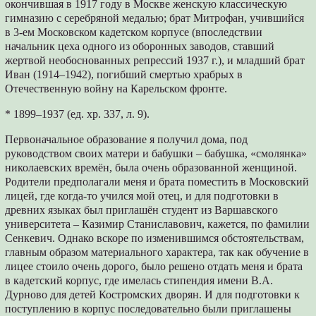
окончившая в 1917 году в Москве женскую классическую
гимназию с серебряной медалью; брат Митрофан, учившийся
в 3-ем Московском кадетском корпусе (впоследствии
начальник цеха одного из оборонных заводов, ставший
жертвой необоснованных репрессий 1937 г.), и младший брат
Иван (1914–1942), погибший смертью храбрых в
Отечественную войну на Карельском фронте.
* 1899–1937 (ед. хр. 337, л. 9).
Первоначальное образование я получил дома, под
руководством своих матери и бабушки – бабушка, «смолянка»
николаевских времён, была очень образованной женщиной.
Родители предполагали меня и брата поместить в Московский
лицей, где когда-то учился мой отец, и для подготовки в
древних языках был приглашён студент из Варшавского
университета – Казимир Станиславович, кажется, по фамилии
Сенкевич. Однако вскоре по изменившимся обстоятельствам,
главным образом материального характера, так как обучение в
лицее стоило очень дорого, было решено отдать меня и брата
в кадетский корпус, где имелась стипендия имени В.А.
Дурново для детей Костромских дворян. И для подготовки к
поступлению в корпус последовательно были приглашены