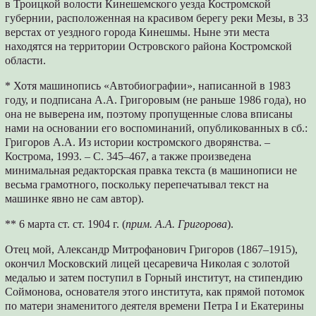
в Троицкой волости Кинешемского уезда Костромской
губернии, расположенная на красивом берегу реки Мезы, в 33
верстах от уездного города Кинешмы. Ныне эти места
находятся на территории Островского района Костромской
области.
* Хотя машинопись «Автобиографии», написанной в 1983
году, и подписана А.А. Григоровым (не раньше 1986 года), но
она не выверена им, поэтому пропущенные слова вписаны
нами на основании его воспоминаний, опубликованных в сб.:
Григоров А.А. Из истории костромского дворянства. –
Кострома, 1993. – С. 345–467, а также произведена
минимальная редакторская правка текста (в машинописи не
весьма грамотного, поскольку перепечатывал текст на
машинке явно не сам автор).
** 6 марта ст. ст. 1904 г. (
прим. А.А. Григорова
).
Отец мой, Александр Митрофанович Григоров (1867–1915),
окончил Московский лицей цесаревича Николая с золотой
медалью и затем поступил в Горный институт, на стипендию
Соймонова, основателя этого института, как прямой потомок
по матери знаменитого деятеля времени Петра I и Екатерины