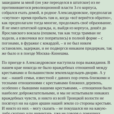
зашедшим за мной (он уже переоделся в штатское) из не
противившегося революционной власти 3-го корпуса,
собрался ехать домой, в родное Александровское, предполагая
«смутное» время пробыть там и, когда «всё вернётся обратно»,
как предполагали тогда многие, продолжать своё образование.
Я не имел штатской одежды, и, выйдя из корпуса, дошёл до
Ярославского вокзала (пешком, так как тогда трамваи не
ходили, а извозчики все попрятались) в полной форме – с
погонами, в фуражке с кокардой, – и не был никем
остановлен, задержан, и не подвергся никаким придиркам, так
же было и в поезде Москва–Кинешма.
По приезде в Александровское наступила пора выжидания. В
нашем крае никогда не было враждебных отношений между
крестьянами и большинством землевладельцев-дворян. А у
нас – нашей семьи, известной с давних пор очень близкими и
тесными отношениями с крестьянами ближних деревень,
особенно с бывшими нашими крестьянами, – отношения были
наиболее доброжелательными, и мы не испытывали никаких
враждебных чувств, и никто из всей Троицкой волости не
посягнул ни на один аршин нашей земли со стороны крестьян.
И никто из них – могу сказать – не покушался ни на какую-
либо скотину или инвентарь, уже не говоря о домашних