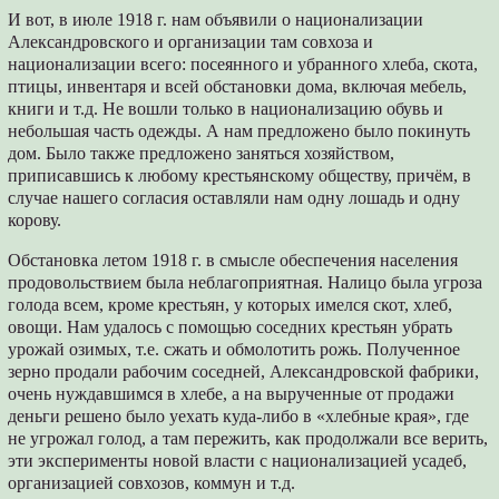
И вот, в июле 1918 г. нам объявили о национализации
Александровского и организации там совхоза и
национализации всего: посеянного и убранного хлеба, скота,
птицы, инвентаря и всей обстановки дома, включая мебель,
книги и т.д. Не вошли только в национализацию обувь и
небольшая часть одежды. А нам предложено было покинуть
дом. Было также предложено заняться хозяйством,
приписавшись к любому крестьянскому обществу, причём, в
случае нашего согласия оставляли нам одну лошадь и одну
корову.
Обстановка летом 1918 г. в смысле обеспечения населения
продовольствием была неблагоприятная. Налицо была угроза
голода всем, кроме крестьян, у которых имелся скот, хлеб,
овощи. Нам удалось с помощью соседних крестьян убрать
урожай озимых, т.е. сжать и обмолотить рожь. Полученное
зерно продали рабочим соседней, Александровской фабрики,
очень нуждавшимся в хлебе, а на вырученные от продажи
деньги решено было уехать куда-либо в «хлебные края», где
не угрожал голод, а там пережить, как продолжали все верить,
эти эксперименты новой власти с национализацией усадеб,
организацией совхозов, коммун и т.д.