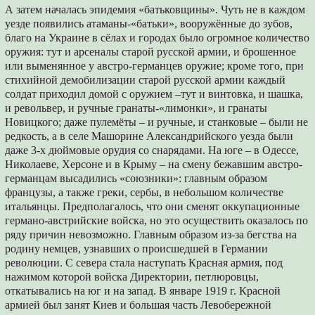
А затем началась эпидемия «батьковщины». Чуть не в каждом
уезде появились атаманы-«батьки», вооружённые до зубов,
благо на Украине в сёлах и городах было огромное количество
оружия: тут и арсеналы старой русской армии, и брошенное
или выменянное у австро-германцев оружие; кроме того, при
стихийной демобилизации старой русской армии каждый
солдат приходил домой с оружием –тут и винтовка, и шашка,
и револьвер, и ручные гранаты-«лимонки», и гранаты
Новицкого; даже пулемёты – и ручные, и станковые – были не
редкость, а в селе Машорине Александрийского уезда были
даже 3-х дюймовые орудия со снарядами. На юге – в Одессе,
Николаеве, Херсоне и в Крыму – на смену бежавшим австро-
германцам высадились «союзники»: главным образом
французы, а также греки, сербы, в небольшом количестве
итальянцы. Предполагалось, что они сменят оккупационные
германо-австрийские войска, но это осуществить оказалось по
ряду причин невозможно. Главным образом из-за бегства на
родину немцев, узнавших о происшедшей в Германии
революции. С севера стала наступать Красная армия, под
нажимом которой войска Директории, петлюровцы,
откатывались на юг и на запад. В январе 1919 г. Красной
армией был занят Киев и большая часть Левобережной