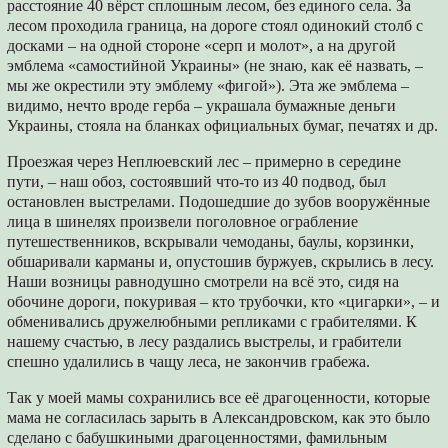
расстояние 40 вёрст сплошным лесом, без единого села. За
лесом проходила граница, на дороге стоял одинокий столб с
досками – на одной стороне «серп и молот», а на другой
эмблема «самостийной Украины» (не знаю, как её назвать, –
мы же окрестили эту эмблему «фигой»). Эта же эмблема –
видимо, нечто вроде герба – украшала бумажные деньги
Украины, стояла на бланках официальных бумаг, печатях и др.
Проезжая через Неплюевский лес – примерно в середине
пути, – наш обоз, состоявший что-то из 40 подвод, был
остановлен выстрелами. Подошедшие до зубов вооружённые
лица в шинелях произвели поголовное ограбление
путешественников, вскрывали чемоданы, баулы, корзинки,
обшаривали карманы и, опустошив буржуев, скрылись в лесу.
Наши возницы равнодушно смотрели на всё это, сидя на
обочине дороги, покуривая – кто трубочки, кто «цигарки», – и
обменивались дружелюбными репликами с грабителями. К
нашему счастью, в лесу раздались выстрелы, и грабители
спешно удалились в чащу леса, не закончив грабежа.
Так у моей мамы сохранились все её драгоценности, которые
мама не согласилась зарыть в Александровском, как это было
сделано с бабушкиными драгоценностями, фамильным