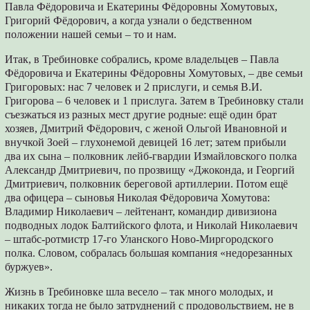
Павла Фёдоровича и Екатерины Фёдоровны Хомутовых,
Григорий Фёдорович, а когда узнали о бедственном
положении нашей семьи – то и нам.
Итак, в Требиновке собрались, кроме владельцев – Павла
Фёдоровича и Екатерины Фёдоровны Хомутовых, – две семьи
Григоровых: нас 7 человек и 2 прислуги, и семья В.И.
Григорова – 6 человек и 1 прислуга. Затем в Требиновку стали
съезжаться из разных мест другие родные: ещё один брат
хозяев, Дмитрий Фёдорович, с женой Ольгой Ивановной и
внучкой Зоей – глухонемой девицей 16 лет; затем прибыли
два их сына – полковник лейб-гвардии Измайловского полка
Александр Дмитриевич, по прозвищу «Джоконда, и Георгий
Дмитриевич, полковник береговой артиллерии. Потом ещё
два офицера – сыновья Николая Фёдоровича Хомутова:
Владимир Николаевич – лейтенант, командир дивизиона
подводных лодок Балтийского флота, и Николай Николаевич
– штабс-ротмистр 17-го Уланского Ново-Миргородского
полка. Словом, собралась большая компания «недорезанных
буржуев».
Жизнь в Требиновке шла весело – так много молодых, и
никаких тогда не было затруднений с продовольствием, не в