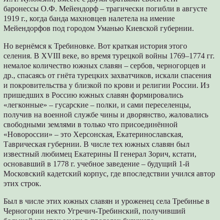
баронессы О.Ф. Мейендорф – трагически погибли в августе
1919 г., когда банда махновцев налетела на имение
Мейендорфов под городом Уманью Киевской губернии.
Но вернёмся к Требиновке. Вот краткая история этого
селения. В XVIII веке, во время турецкой войны 1769–1774 гг.
немалое количество южных славян – сербов, черногорцев и
др., спасаясь от гнёта турецких захватчиков, искали спасения
и покровительства у близкой по крови и религии России. Из
пришедших в Россию южных славян формировались
«легконные» – гусарские – полки, и сами переселенцы,
получив на военной службе чины и дворянство, жаловались
свободными землями в только что присоединённой
«Новороссии» – это Херсонская, Екатеринославская,
Таврическая губернии. В числе тех южных славян был
известный любимец Екатерины II генерал Зорич, кстати,
основавший в 1778 г. учебное заведение – будущий 1-й
Московский кадетский корпус, где впоследствии учился автор
этих строк.
Был в числе этих южных славян и уроженец села Требинье в
Черногории некто Угречич-Требинский, получивший