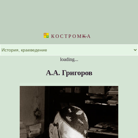
КОСТРОМ
K
А
loading...
А.А. Григоров