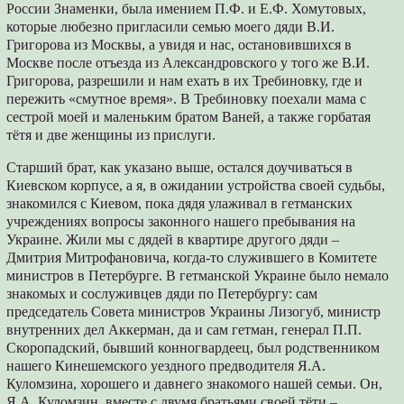
России Знаменки, была имением П.Ф. и Е.Ф. Хомутовых,
которые любезно пригласили семью моего дяди В.И.
Григорова из Москвы, а увидя и нас, остановившихся в
Москве после отъезда из Александровского у того же В.И.
Григорова, разрешили и нам ехать в их Требиновку, где и
пережить «смутное время». В Требиновку поехали мама с
сестрой моей и маленьким братом Ваней, а также горбатая
тётя и две женщины из прислуги.
Старший брат, как указано выше, остался доучиваться в
Киевском корпусе, а я, в ожидании устройства своей судьбы,
знакомился с Киевом, пока дядя улаживал в гетманских
учреждениях вопросы законного нашего пребывания на
Украине. Жили мы с дядей в квартире другого дяди –
Дмитрия Митрофановича, когда-то служившего в Комитете
министров в Петербурге. В гетманской Украине было немало
знакомых и сослуживцев дяди по Петербургу: сам
председатель Совета министров Украины Лизогуб, министр
внутренних дел Аккерман, да и сам гетман, генерал П.П.
Скоропадский, бывший конногвардеец, был родственником
нашего Кинешемского уездного предводителя Я.А.
Куломзина, хорошего и давнего знакомого нашей семьи. Он,
Я.А. Куломзин, вместе с двумя братьями своей тёти –