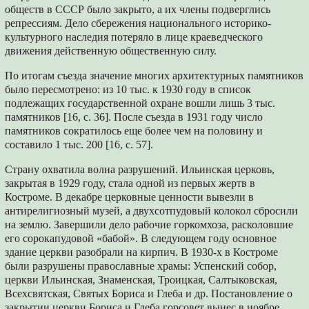
обществ в СССР было закрыто, а их члены подверглись
репрессиям. Дело сбережения национального историко-
культурного наследия потеряло в лице краеведческого
движения действенную общественную силу.
По итогам съезда значение многих архитектурных памятников
было пересмотрено: из 10 тыс. к 1930 году в список
подлежащих государственной охране вошли лишь 3 тыс.
памятников [16, с. 36]. После съезда в 1931 году число
памятников сократилось еще более чем на половину и
составило 1 тыс. 200 [16, с. 57].
Страну охватила волна разрушений. Ильинская церковь,
закрытая в 1929 году, стала одной из первых жертв в
Костроме. В декабре церковные ценности вывезли в
антирелигиозный музей, а двухсотпудовый колокол сбросили
на землю. Завершили дело рабочие горкомхоза, расколовшие
его сорокапудовой «бабой». В следующем году основное
здание церкви разобрали на кирпич. В 1930-х в Костроме
были разрушены православные храмы: Успенский собор,
церкви Ильинская, Знаменская, Троицкая, Салтыковская,
Всехсвятская, Святых Бориса и Глеба и др. Постановление о
закрытии церкви Бориса и Глеба горсовет вынес в ноябре