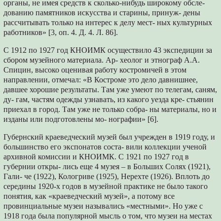
органы, не имея средств к сколько-нибудь широкому обсле-
дованию памятников искусства и старины, принуж- дены
рассчитывать только на интерес к делу мест- ных культурных
работников» [3, оп. 4. Д. 4. Л. 86].
С 1912 по 1927 год КНОИМК осуществило 43 экспедиции за
сбором музейного материала. Ар- хеолог и этнограф А.А.
Спицин, высоко оценивая работу костромичей в этом
направлении, отмечал: «В Костроме это дело давнишнее,
давшее хорошие результаты. Там уже умеют по телегам, саням,
ду- гам, частям одежды узнавать, из какого уезда кре- стьянин
приехал в город. Там уже не только собра- ны материалы, но и
изданы или подготовлены мо- нографии» [6].
Губернский краеведческий музей был учрежден в 1919 году, и
большинство его экспонатов соста- вили коллекции ученой
архивной комиссии и КНОИМК. С 1921 по 1927 год в
губернии откры- лись еще 4 музея – в Больших Солях (1921),
Гали- че (1922), Кологриве (1925), Нерехте (1926). Вплоть до
середины 1920-х годов в музейной практике не было такого
понятия, как «краеведческий музей», а потому все
провинциальные музеи назывались «местными». Но уже с
1918 года была популярной мысль о том, что музеи на местах