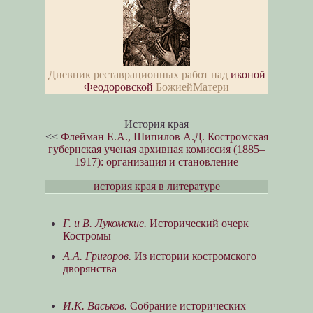
Дневник реставрационных работ над
иконой
Феодоровской
БожиейМатери
История края
<<
Флейман Е.А., Шипилов А.Д. Костромская
губернская ученая архивная комиссия (1885–
1917): организация и становление
история края в литературе
Г. и В. Лукомские.
Исторический очерк
Костромы
А.А. Григоров.
Из истории костромского
дворянства
И.К. Васьков.
Собрание исторических