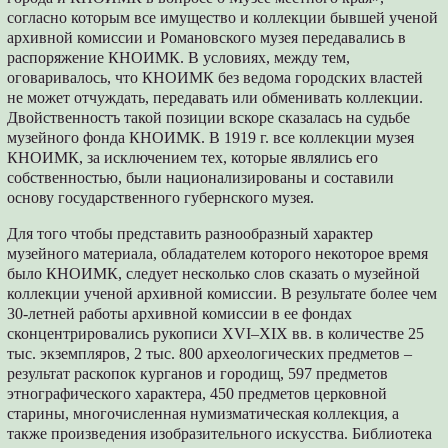
согласно которым все имущество и коллекции бывшей ученой
архивной комиссии и Романовского музея передавались в
распоряжение КНОИМК. В условиях, между тем,
оговаривалось, что КНОИМК без ведома городских властей
не может отчуждать, передавать или обменивать коллекции.
Двойственностъ такой позиции вскоре сказалась на судьбе
музейного фонда КНОИМК. В 1919 г. все коллекции музея
КНОИМК, за исключением тех, которые являлись его
собственностью, были национализированы и составили
основу государственного губернского музея.
Для того чтобы представить разнообразный характер
музейного материала, обладателем которого некоторое время
было КНОИМК, следует несколько слов сказать о музейной
коллекции ученой архивной комиссии. В результате более чем
30-летней работы архивной комиссии в ее фондах
сконцентрировались рукописи XVI–XIX вв. в количестве 25
тыс. экземпляров, 2 тыс. 800 археологических предметов –
результат раскопок курганов и городищ, 597 предметов
этнографического характера, 450 предметов церковной
старины, многочисленная нумизматическая коллекция, а
также произведения изобразительного искусства. Библиотека