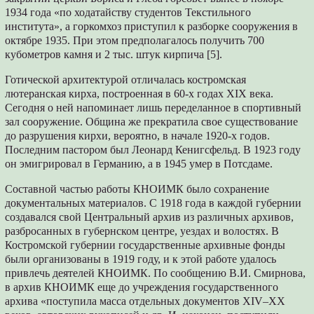
1934 года «по ходатайству студентов Текстильного
института», а горкомхоз приступил к разборке сооружения в
октябре 1935. При этом предполагалось получить 700
кубометров камня и 2 тыс. штук кирпича [5].
Готической архитектурой отличалась костромская
лютеранская кирха, построенная в 60-х годах XIX века.
Сегодня о ней напоминает лишь переделанное в спортивный
зал сооружение. Община же прекратила свое существование
до разрушения кирхи, вероятно, в начале 1920-х годов.
Последним пастором был Леонард Кенигсфельд. В 1923 году
он эмигрировал в Германию, а в 1945 умер в Потсдаме.
Составной частью работы КНОИМК было сохранение
документальных материалов. С 1918 года в каждой губернии
создавался свой Центральный архив из различных архивов,
разбросанных в губернском центре, уездах и волостях. В
Костромской губернии государственные архивные фонды
были организованы в 1919 году, и к этой работе удалось
привлечь деятелей КНОИМК. По сообщению В.И. Смирнова,
в архив КНОИМК еще до учреждения государственного
архива «поступила масса отдельных документов XIV–XX