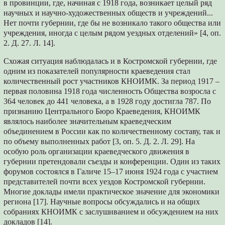
в провинции, где, начиная с 1918 года, возникает целый ряд
научных и научно-художественных обществ и учреждений...
Нет почти губернии, где бы не возникало такого общества или
учреждения, иногда с целым рядом уездных отделений» [4, оп.
2. Д. 27. Л. 14].
Схожая ситуация наблюдалась и в Костромской губернии, где
одним из показателей популярности краеведения стал
количественный рост участников КНОИМК. За период 1917 –
первая половина 1918 года численность Общества возросла с
364 человек до 441 человека, а в 1928 году достигла 787. По
признанию Центрального Бюро Краеведения, КНОИМК
являлось наиболее значительным краеведческим
объединением в России как по количественному составу, так и
по объему выполненных работ [3, оп. 5. Д. 2. Л. 29]. На
особую роль организации краеведческого движения в
губернии претендовали съезды и конференции. Один из таких
форумов состоялся в Галиче 15–17 июня 1924 года с участием
представителей почти всех уездов Костромской губернии.
Многие доклады имели практическое значение для экономики
региона [17]. Научные вопросы обсуждались и на общих
собраниях КНОИМК с заслушиванием и обсуждением на них
докладов [14].