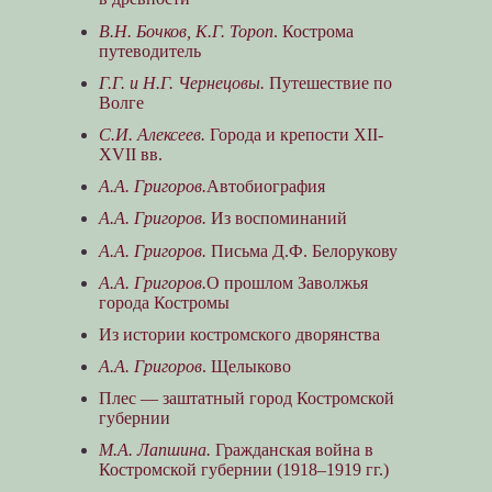
В.Н. Бочков, К.Г. Тороп
. Кострома
путеводитель
Г.Г. и Н.Г. Чернецовы.
Путешествие по
Волге
С.И. Алексеев.
Города и крепости XII-
XVII вв.
А.А. Григоров.
Автобиография
А.А. Григоров.
Из воспоминаний
А.А. Григоров.
Письма Д.Ф. Белорукову
А.А. Григоров.
О прошлом Заволжья
города Костромы
Из истории костромского дворянства
А.А. Григоров
. Щелыково
Плес — заштатный город Костромской
губернии
М.А. Лапшина.
Гражданская война в
Костромской губернии (1918–1919 гг.)