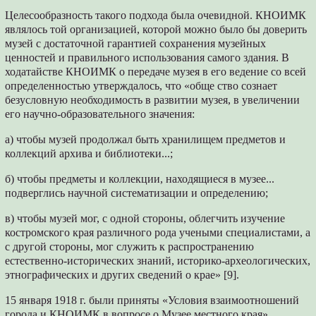
Целесообразность такого подхода была очевидной. КНОИМК
являлось той организацией, которой можно было бы доверить
музей с достаточной гарантией сохранения музейных
ценностей и правильного использования самого здания. В
ходатайстве КНОИМК о передаче музея в его ведение со всей
определенностью утверждалось, что «обще ство сознает
безусловную необходимость в развитии музея, в увеличении
его научно-образовательного значения:
а) чтобы музей продолжал быть хранилищем предметов и
коллекций архива и библиотеки...;
б) чтобы предметы и коллекции, находящиеся в музее...
подверглись научной систематизации и определению;
в) чтобы музей мог, с одной стороны, облегчить изучение
костромского края различного рода учеными специалистами, а
с другой стороны, мог служить к распространению
естественно-исторических знаний, историко-археологических,
этнографических и других сведений о крае» [9].
15 января 1918 г. были приняты «Условия взаимоотношений
города и КНОИМК в вопросе о Музее местного края»,