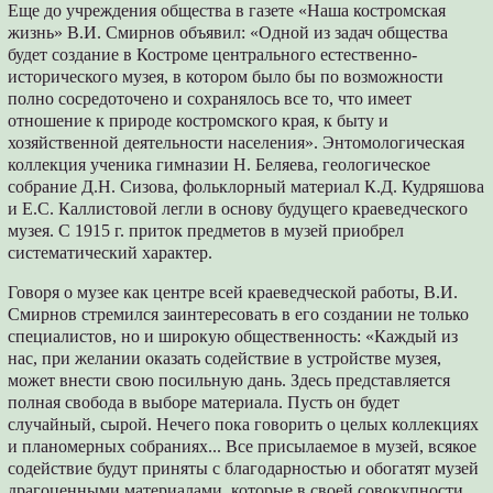
Еще до учреждения общества в газете «Наша костромская
жизнь» В.И. Смирнов объявил: «Одной из задач общества
будет создание в Костроме центрального естественно-
исторического музея, в котором было бы по возможности
полно сосредоточено и сохранялось все то, что имеет
отношение к природе костромского края, к быту и
хозяйственной деятельности населения». Энтомологическая
коллекция ученика гимназии Н. Беляева, геологическое
собрание Д.Н. Сизова, фольклорный материал К.Д. Кудряшова
и Е.С. Каллистовой легли в основу будущего краеведческого
музея. С 1915 г. приток предметов в музей приобрел
систематический характер.
Говоря о музее как центре всей краеведческой работы, В.И.
Смирнов стремился заинтересовать в его создании не только
специалистов, но и широкую общественность: «Каждый из
нас, при желании оказать содействие в устройстве музея,
может внести свою посильную дань. Здесь представляется
полная свобода в выборе материала. Пусть он будет
случайный, сырой. Нечего пока говорить о целых коллекциях
и планомерных собраниях... Все присылаемое в музей, всякое
содействие будут приняты с благодарностью и обогатят музей
драгоценными материалами, которые в своей совокупности