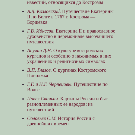
известий, относящихся до Костромы
А.Д. Козловский.
Путешествие Екатерины
II по Волге в 1767 г. Кострома —
Борщёвка
Г.В. Ибнеева.
Екатерина II и православное
духовенство в церемониале высочайшего
путешествия
Анучин Д.Н.
О культуре костромских
курганов и особенно о находимых в них
украшениях и религиозных символах
В.П. Глазов.
О курганах Костромского
Поволжья
Г.Г. и Н.Г. Чернецовы.
Путешествие по
Волге
Павел Свиньин.
Картины России и быт
разноплеменных её народов: из
путешествий
Соловьев С.М.
История России с
древнейших времен