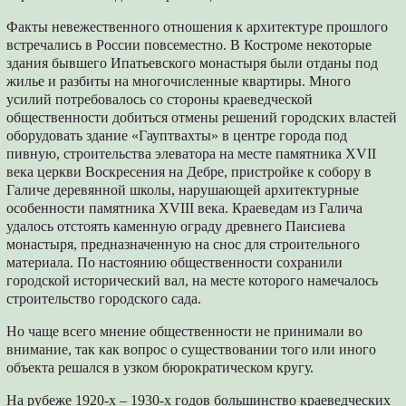
Факты невежественного отношения к архитектуре прошлого
встречались в России повсеместно. В Костроме некоторые
здания бывшего Ипатьевского монастыря были отданы под
жилье и разбиты на многочисленные квартиры. Много
усилий потребовалось со стороны краеведческой
общественности добиться отмены решений городских властей
оборудовать здание «Гауптвахты» в центре города под
пивную, строительства элеватора на месте памятника XVII
века церкви Воскресения на Дебре, пристройке к собору в
Галиче деревянной школы, нарушающей архитектурные
особенности памятника XVIII века. Краеведам из Галича
удалось отстоять каменную ограду древнего Паисиева
монастыря, предназначенную на снос для строительного
материала. По настоянию общественности сохранили
городской исторический вал, на месте которого намечалось
строительство городского сада.
Но чаще всего мнение общественности не принимали во
внимание, так как вопрос о существовании того или иного
объекта решался в узком бюрократическом кругу.
На рубеже 1920-х – 1930-х годов большинство краеведческих