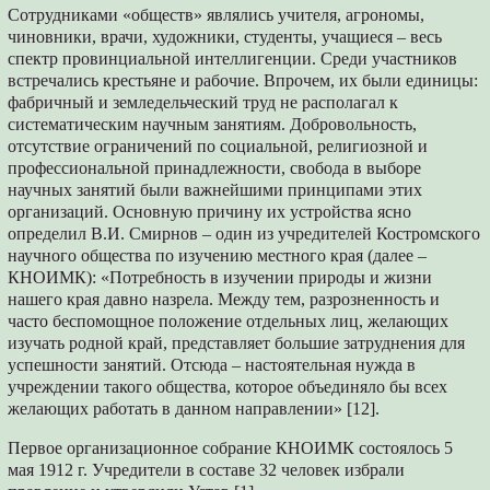
Сотрудниками «обществ» являлись учителя, агрономы,
чиновники, врачи, художники, студенты, учащиеся – весь
спектр провинциальной интеллигенции. Среди участников
встречались крестьяне и рабочие. Впрочем, их были единицы:
фабричный и земледельческий труд не располагал к
систематическим научным занятиям. Добровольность,
отсутствие ограничений по социальной, религиозной и
профессиональной принадлежности, свобода в выборе
научных занятий были важнейшими принципами этих
организаций. Основную причину их устройства ясно
определил В.И. Смирнов – один из учредителей Костромского
научного общества по изучению местного края (далее –
КНОИМК): «Потребность в изучении природы и жизни
нашего края давно назрела. Между тем, разрозненность и
часто беспомощное положение отдельных лиц, желающих
изучать родной край, представляет большие затруднения для
успешности занятий. Отсюда – настоятельная нужда в
учреждении такого общества, которое объединяло бы всех
желающих работать в данном направлении» [12].
Первое организационное собрание КНОИМК состоялось 5
мая 1912 г. Учредители в составе 32 человек избрали