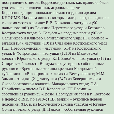
поступление ответов. Корреспондентами, как правило, были
учителя школ, священники, агрономы, врачи.
Корреспонденции положили начало созданию архива
КНОИМК. Назовем лишь некоторые материалы, нашедшие в
то время место в архиве: В.В. Баскаков – частушки (90
наименований) из Сойкино Нерехтского уезда и Безгачево
Костромского уезда; А. Голубев – народные песни (90) из
Сальниково и Климово Солигаличского узда; Н. Любимов –
загадки (54), частушки (10) из Славново Костромского уезда;
И.Д. Преображенский – частушки (514) из Костромского
уезда; Е.Ф. Троицкая – частушки (1210) из Махновской
волости Юрьевецкого уезда; К.П. Завойко – частушки (317) из
Спиринской волости Ветлужского уезда, его собственные
рукописи «Временные жилища крестьян Костромской
губернии» и «В костромских лесах на Ветлуге-реке»; М.М.
Зимин – загадки (21), частушки (247) из Ковернинской и
Скоробогатовской волостей Макарьевского уезда; Л.А.
Парийский – письма В.Г. Короленко; Г.Г. Еремин –
собственная рукопись «Грозы. Наблюдения гроз в г. Костроме
в период с 1915 по 1918»; Н.В. Марин – рукопись первой
половины XIX в. из Болсунского архива усадьбы «Погорь»
Солигаличского уезда; Д. Павлов – собственная рукопись