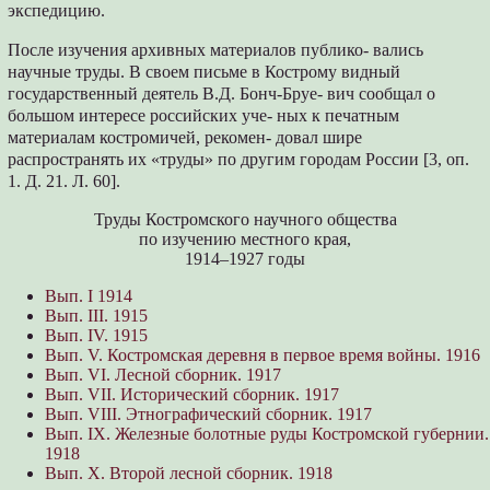
экспедицию.
После изучения архивных материалов публико- вались
научные труды. В своем письме в Кострому видный
государственный деятель В.Д. Бонч-Бруе- вич сообщал о
большом интересе российских уче- ных к печатным
материалам костромичей, рекомен- довал шире
распространять их «труды» по другим городам России [3, оп.
1. Д. 21. Л. 60].
Труды Костромского научного общества
по изучению местного края,
1914–1927 годы
Вып. I 1914
Вып. III. 1915
Вып. IV. 1915
Вып. V. Костромская деревня в первое время войны. 1916
Вып. VI. Лесной сборник. 1917
Вып. VII. Исторический сборник. 1917
Вып. VIII. Этнографический сборник. 1917
Вып. IX. Железные болотные руды Костромской губернии.
1918
Вып. X. Второй лесной сборник. 1918