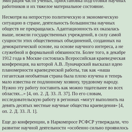
эмиграция части ученых, приостановка подготовки научных
работников и их тяжелое материальное состояние.
Несмотря на непростую политическую и экономическую
ситуацию в стране, деятельность большинства научных
обществ не прекращалась. Адаптационность их оказалась
выше, нежели государственных учреждений, в силу самой
сущности этих общественных объединений, созданных на
демократической основе, на основе научного интереса, а не
служебной и формальной обязанности. Более того, в декабре
1912 года в Москве состоялась Всероссийская краеведческая
конференция, на которой А.В. Луначарский высказал идею
планомерности краеведческой работы, так как «наша
гигантская необъятная страна была плохо изучена и теперь
мало известна ее подлинному хозяину, трудовому народу.
Нужно эту работу поставить как можно тщательнее во всех
областях...» [4, оп. 2. Д. 33. Л. 37]. По его словам,
исследовательскую работу в регионах «могут выполнить на
девять десятых местные научные общества краеведения» [4,
оп. 2. Д. 33. Л. 1].
Еще до конференции, в Наркомпросе РСФСР утверждали, что
развитие научной деятельности «особенно сильно проявилось