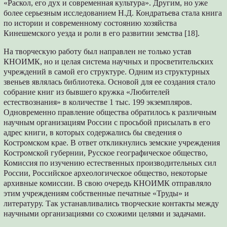
«Раскол, его дух и современная культура». Другим, но уже
более серьезным исследованием Н.Д. Кондратьева стала книга
по истории и современному состоянию хозяйства
Кинешемского уезда и роли в его развитии земства [18].
На творческую работу был направлен не только устав
КНОИМК, но и целая система научных и просветительских
учреждений в самой его структуре. Одним из структурных
звеньев являлась библиотека. Основой для ее создания стало
собрание книг из бывшего кружка «Любителей
естествознания» в количестве 1 тыс. 199 экземпляров.
Одновременно правление общества обратилось к различным
научным организациям России с просьбой присылать в его
адрес книги, в которых содержались бы сведения о
Костромском крае. В ответ откликнулись земские учреждения
Костромской губернии, Русское географическое общество,
Комиссия по изучению естественных производительных сил
России, Российское археологическое общество, некоторые
архивные комиссии. В свою очередь КНОИМК отправляло
этим учреждениям собственные печатные «Труды» и
литературу. Так устанавливались творческие контакты между
научными организациями со схожими целями и задачами.