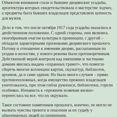
Объектом внимания стали и бывшие дворянские усадьбы,
архитектура которых свидетельствовала о мастерстве зодчих,
а предметы быта бывших владельцев представляли ценность
для музеев.
Дело в том, что после октября 1917 года усадьбы оказались в
двойственном положении. С одной стороны, они являлись
своеобразным очагом культуры в провинции, с другой –
обладали характерными признаками дворянского прошлого.
Потому и отношение к имениям дворян, рассыпанным по
уездам и волостям, у нового режима было противоречивым.
Действенной мерой контроля над имениями и частными
домами явилась выдача «охранных грамот», что помогло
сберечь многие коллекции картин, скульптур, библиотек,
архивов, да и сами здания. Но было много случаев – прямо
противоположных, когда имущество прежних владельцев
уничтожалось, при этом гибли рукописи, библиотеки, горели
особняки. Ненависть к «прежним хозяевам жизни»
перенеслась на все, что их окружало.
Такое состояние памятников прошлого, конечно, не могло не
вызвать чувства тревоги и опасения за их судьбу у
образованных людей из провинции.