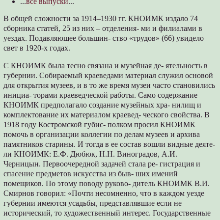
...
все выпуски
...
В общей сложности за 1914–1930 гг. КНОИМК издало 74
сборника статей, 25 из них – отделения- ми и филиалами в
уездах. Подавляющее большин- ство «трудов» (66) увидело
свет в 1920-х годах.
С КНОИМК была тесно связана и музейная де- ятельность в
губернии. Собираемый краеведами материал служил основой
для открытия музеев, и в то же время музеи часто становились
инициа- торами краеведческой работы. Само содержание
КНОИМК предполагало создание музейных хра- нилищ и
комплектование их материалом краевед- ческого свойства. В
1918 году Костромской губис- полком просил КНОИМК
помочь в организации коллегии по делам музеев и архива
памятников старины. И тогда в ее состав вошли видные деяте-
ли КНОИМК: Е.Ф. Дюбюк, Н.Н. Виноградов, А.И.
Черницын. Первоочередной задачей стала ре- гистрация и
спасение предметов искусства из быв- ших имений
помещиков. По этому поводу руково- дитель КНОИМК В.И.
Смирнов говорил: «Почти несомненно, что в каждом уезде
губернии имеются усадьбы, представлявшие если не
исторический, то художественный интерес. Государственные