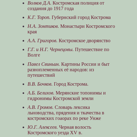
Волков Д.А.
Костромская полиция от
создания до 1917 года
К.Г. Тороп.
Губернский город Кострома
Н.А. Зонтиков.
Монастыри Костромского
края
А.А. Григоров.
Костромское дворянство
Г.Г. и Н.Г. Чернецовы.
Путешествие по
Волге
Павел Свиньин.
Картины России и быт
разноплеменных её народов: из
путешествий
В.В. Бочков.
Город Кострома.
А.Б. Белихов.
Мерянские топонимы и
гидронимы Костромской земли
А.В. Громов.
Словарь лексика
льноводства, прядения и ткачества в
костромских гоаорах по реке Унже
Ю.Г. Алексеев.
Черная волость
Костромского уезда XV в.