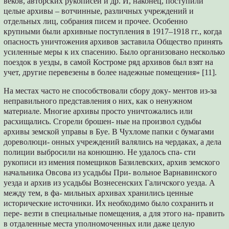
веков, авторских рукописей и др. И, наконец, поступили
целые архивы – вотчинные, различных учреждений и
отдельных лиц, собрания писем и прочее. Особенно
крупными были архивные поступления в 1917–1918 гг., когда
опасность уничтожения архивов заставила Общество принять
усиленные меры к их спасению. Было организовано несколько
поездок в уезды, в самой Костроме ряд архивов был взят на
учет, другие перевезены в более надежные помещения» [11].
На местах часто не способствовали сбору доку- ментов из-за
неправильного представления о них, как о ненужном
материале. Многие архивы просто уничтожались или
расхищались. Сгорели брошен- ные на произвол судьбы
архивы земской управы в Буе. В Чухломе папки с бумагами
дореволюци- онных учреждений валялись на чердаках, а дела
полиции выбросили на конюшню. Не удалось спа- сти
рукописи из имения помещиков Базилевских, архив земского
начальника Овсова из усадьбы При- вольное Варнавинского
уезда и архив из усадьбы Вознесенских Галичского уезда. А
между тем, в фа- мильных архивах хранились ценные
исторические источники. Их необходимо было сохранить и
пере- везти в специальные помещения, а для этого на- править
в отдаленные места уполномоченных или даже целую