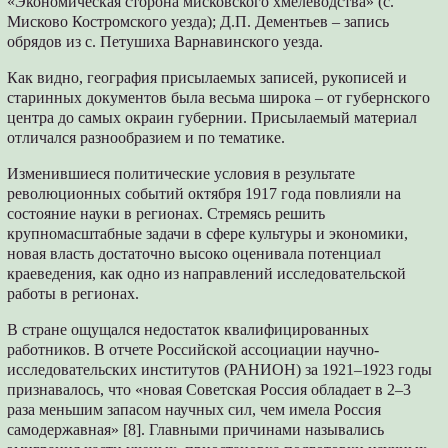
«Экономическая сторона мисковского хмелеводства» (с.
Мисково Костромского уезда); Д.П. Дементьев – запись
обрядов из с. Петушиха Варнавинского уезда.
Как видно, география присылаемых записей, рукописей и
старинных документов была весьма широка – от губернского
центра до самых окраин губернии. Присылаемый материал
отличался разнообразием и по тематике.
Изменившиеся политические условия в результате
революционных событий октября 1917 года повлияли на
состояние науки в регионах. Стремясь решить
крупномасштабные задачи в сфере культуры и экономики,
новая власть достаточно высоко оценивала потенциал
краеведения, как одно из направлений исследовательской
работы в регионах.
В стране ощущался недостаток квалифицированных
работников. В отчете Российской ассоциации научно-
исследовательских институтов (РАНИОН) за 1921–1923 годы
признавалось, что «новая Советская Россия обладает в 2–3
раза меньшим запасом научных сил, чем имела Россия
самодержавная» [8]. Главными причинами назывались