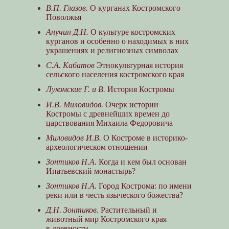
В.П. Глазов.
О курганах Костромского
Поволжья
Анучин Д.Н.
О культуре костромских
курганов и особенно о находимых в них
украшениях и религиозных символах
С.А. Кабатов
Этнокультурная история
сельского населения костромского края
Лукомские Г. и В.
История Костромы
И.В. Миловидов.
Очерк истории
Костромы с древнейших времен до
царствования Михаила Федоровича
Миловидов И.В.
О Костроме в историко-
археологическом отношении
Зонтиков Н.А.
Когда и кем был основан
Ипатьевский монастырь?
Зонтиков Н.А.
Город Кострома: по имени
реки или в честь языческого божества?
Д.Н. Зонтиков.
Растительный и
животный мир Костромского края
в древности