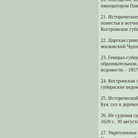
императором Павл
21. Исторически
поместья в вотчи
Костромские губе
22. Царская грам
московский Чудов
23. Генерал-губе
образовательном,
ведомости. - 185
24. Костромская 
губернские ведомо
25. Исторический
Буя, сел и дереве
26. Не судимая 
1629 г., 30 авгус
27. Укрепленные 