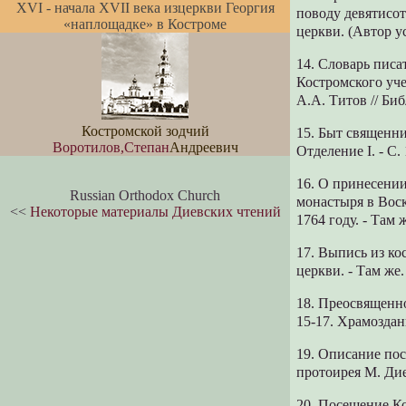
XVI - начала XVII века изцеркви Георгия
поводу девятисот
«наплощадке» в Костроме
церкви. (Автор у
14. Словарь писа
Костромского уче
А.А. Титов // Биб
Костромской зодчий
15. Быт священник
Воротилов,Степан
Андреевич
Отделение I. - С. 
16. О принесени
Russian Orthodox Church
монастыря в Вос
<<
Некоторые материалы Диевских чтений
1764 году. - Там ж
17. Выпись из к
церкви. - Там же. 
18. Преосвященно
15-17. Храмоздан
19. Описание пос
протоирея М. Диев
20. Посещение К