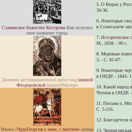
5. О Вирах у Росс
30-36.
6. Некоторые св
в Солигаличе зап
Славянское божество Кострома
Как получил
свое название город.
7.
Историческое 
М., 1858. - 90 с.
8. Моровые поветр
3. - С. 81-87.
9. Некоторые чер
в ОИДР. - 1845- 18
Дневник реставрационных работ над
иконой
Феодоровской
БожиейМатери
10. Какой народ 
Чтения в ОИДР. - 
11. Письма о. Ми
С. 5-116.
12. Благодетели м
Икона «
ЧудоГеоргия о змие, с житием
» конца
13. Черниговская