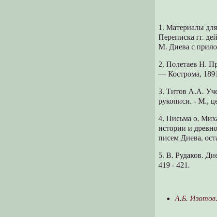
1. Материалы дл
Переписка гг. де
М. Диева с прилож
2. Полетаев Н. П
— Кострома, 1891.
3. Титов А.А. У
рукописи. - М., 
4. Письма о. Мих
истории и древнос
писем Диева, ос
5. В. Рудаков. Ди
419 - 421.
А.Б. Изотов