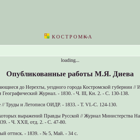
КОСТРОМ
K
А
loading...
Опубликованные работы М.Я. Диева
сающиеся до Нерехты, уездного города Костромской губернии // 
Географический Журнал. - 1830. - Ч. III, Кн. 2. - С. 130-138.
 // Труды и Летописи ОИДР. - 1833. - Т. VI.-С. 124-130.
екоторых выражений Правды Русской // Журнал Министерства Н
9. - Ч. XXII, отд. 2. - С. 47-80.
ый оттиск. - 1839. - № 5, Май. - 34 с.