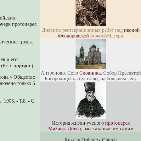
ийских.
очерк протоиерея
Дневник реставрационных работ над
иконой
Феодоровской
БожиейМатери
фические труды.
ев и его
(Есть портрет.)
Антропово. Село
Словинка
. Собор Пресвятой
това // Общество
Богородицы на пустоши, на большом лесу
ключено только 6
1905. - Т.8. - С.
История жизни ученого
протоиерея
МихаилаДиева
, рассказанная им самим
Russian Orthodox Church