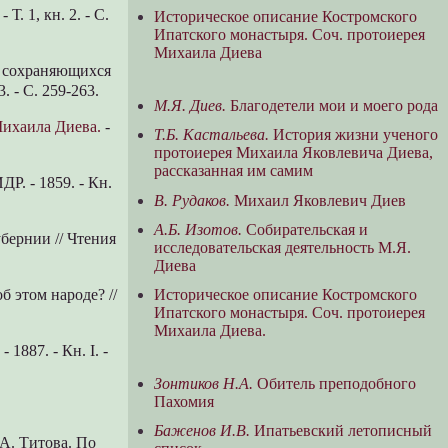
Т. 1, кн. 2. - С.
Историческое описание Костромского
Ипатского монастыря. Соч. протоиерея
Михаила Диева
з сохраняющихся
 - С. 259-263.
М.Я. Диев.
Благодетели мои и моего рода
Михаила Диева.
-
Т.Б. Кастальева.
История жизни ученого
протоиерея Михаила Яковлевича Диева,
рассказанная им самим
ДР. - 1859. - Кн.
В. Рудаков.
Михаил Яковлевич Диев
А.Б. Изотов.
Собирательская и
бернии // Чтения
исследовательская деятельность М.Я.
Диева
Историческое описание Костромского
б этом народе? //
Ипатского монастыря. Соч. протоиерея
Михаила Диева.
1887. - Кн. I. -
Зонтиков Н.А.
Обитель преподобного
Пахомия
Баженов И.В.
Ипатьевский летописный
.А. Титова. По