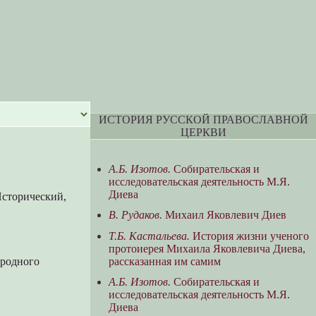
ИСТОРИЯ РУССКОЙ ПРАВОСЛАВНОЙ
ЦЕРКВИ
А.Б. Изотов.
Собирательская и
исследовательская деятельность М.Я.
Диева
Исторический,
В. Рудаков.
Михаил Яковлевич Диев
Т.Б. Кастальева.
История жизни ученого
протоиерея Михаила Яковлевича Диева,
рассказанная им самим
ародного
А.Б. Изотов.
Собирательская и
исследовательская деятельность М.Я.
Диева