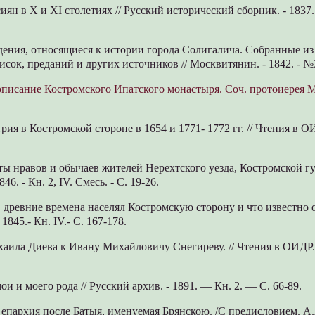
иян в X и XI столетиях // Русский исторический сборник. - 1837. - 
едения, относящиеся к истории города Солигалича. Собранные и
исок, преданий и других источников // Москвитянин. - 1842. - №3.
описание Костромского Ипатского монастыря. Соч. протоиерея 
ия в Костромской стороне в 1654 и 1771- 1772 гг. // Чтения в ОИ
ты нравов и обычаев жителей Нерехтского уезда, Костромской гу
46. - Кн. 2, IV. Смесь. - С. 19-26.
в древние времена населял Костромскую сторону и что известно о
1845.- Кн. IV.- С. 167-178.
хаила Диева к Ивану Михайловичу Снегиреву. // Чтения в ОИДР. - 
ои и моего рода // Русский архив. - 1891. — Кн. 2. — С. 66-89.
 епархия после Батыя, именуемая Брянскою. /С предисловием. А