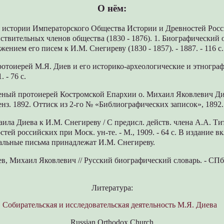
О нём:
я истории Императорского Общества Истории и Древностей Росс
йствительных членов общества (1830 - 1876). 1. Биографический 
ением его писем к И.М. Снегиреву (1830 - 1857). - 1887. - 116 с.
ротоиерей М.Я. Диев и его историко-археологические и этногра
 - 76 с.
ченый протоиерей Костромской Епархии о. Михаил Яковлевич Ди
ценз. 1892. Оттиск из 2-го № «Библиографических записок», 1892. 
аила Диева к И.М. Снегиреву / С предисл. действ. члена А.А. Ти
тей российских при Моск. ун-те. - М., 1909. - 64 с. В издание в
тальные письма принадлежат И.М. Снегиреву.
ев, Михаил Яковлевич // Русский биографический словарь. - СПб., 
Литература:
.
Собирательская и исследовательская деятельность М.Я. Диева
Russian Orthodox Church