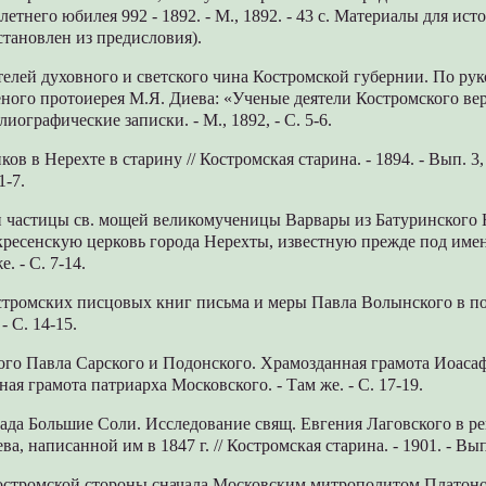
летнего юбилея 992 - 1892. - М., 1892. - 43 с. Материалы для ист
становлен из предисловия).
телей духовного и светского чина Костромской губернии. По ру
ного протоиерея М.Я. Диева: «Ученые деятели Костромского верт
лиографические записки. - М., 1892, - С. 5-6.
ов в Нерехте в старину // Костромская старина. - 1894. - Вып. 3
1-7.
и частицы св. мощей великомученицы Варвары из Батуринского 
кресенскую церковь города Нерехты, известную прежде под имен
е. - С. 7-14.
остромских писцовых книг письма и меры Павла Волынского в п
- С. 14-15.
го Павла Сарского и Подонского. Храмозданная грамота Иоасафа.
ная грамота патриарха Московского. - Там же. - С. 17-19.
ада Большие Соли. Исследование свящ. Евгения Лаговского в р
а, написанной им в 1847 г. // Костромская старина. - 1901. - Вып.
остромской стороны сначала Московским митрополитом Платоно