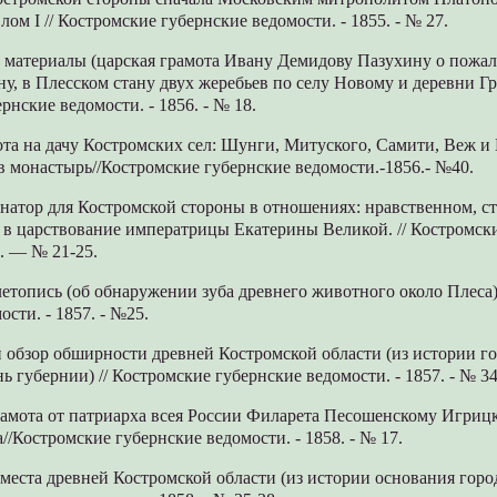
ом I // Костромские губернские ведомости. - 1855. - № 27.
е материалы (царская грамота Ивану Демидову Пазухину о пожал
ну, в Плесском стану двух жеребьев по селу Новому и деревни Гр
рнские ведомости. - 1856. - № 18.
ота на дачу Костромских сел: Шунги, Митуского, Самити, Веж и
 монастырь//Костромские губернские ведомости.-1856.- №40.
рнатор для Костромской стороны в отношениях: нравственном, с
 в царствование императрицы Екатерины Великой. // Костромск
7. — № 21-25.
летопись (об обнаружении зуба древнего животного около Плеса)
сти. - 1857. - №25.
 обзор обширности древней Костромской области (из истории г
нь губернии) // Костромские губернские ведомости. - 1857. - № 34.
грамота от патриарха всея России Филарета Песошенскому Игри
та//Костромские губернские ведомости. - 1858. - № 17.
места древней Костромской области (из истории основания город