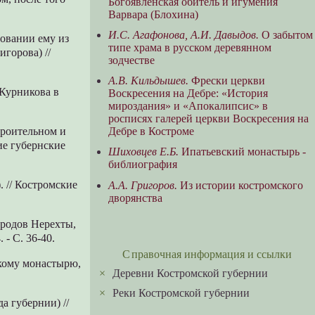
Богоявленская обитель и игумения
Варвара (Блохина)
И.С. Агафонова, А.И. Давыдов.
О забытом
овании ему из
типе храма в русском деревянном
игорова) //
зодчестве
А.В. Кильдышев.
Фрески церкви
 Курникова в
Воскресения на Дебре: «История
мироздания» и «Апокалипсис» в
росписях галерей церкви Воскресения на
Дебре в Костроме
троительном и
ие губернские
Шиховцев Е.Б.
Ипатьевский монастырь -
библиография
. // Костромские
А.А. Григоров.
Из истории костромского
дворянства
ородов Нерехты,
 - С. 36-40.
Справочная информация и ссылки
цкому монастырю,
×
Деревни Костромской губернии
×
Реки Костромской губернии
а губернии) //