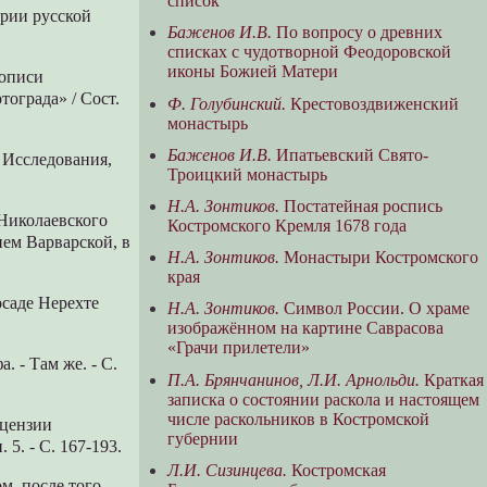
список
ории русской
Баженов И.В.
По вопросу о древних
списках с чудотворной Феодоровской
иконы Божией Матери
кописи
ограда» / Сост.
Ф. Голубинский.
Крестовоздвиженский
монастырь
Баженов И.В.
Ипатьевский Свято-
, Исследования,
Троицкий монастырь
Н.А. Зонтиков.
Постатейная роспись
Николаевского
Костромского Кремля 1678 года
ем Варварской, в
Н.А. Зонтиков.
Монастыри Костромского
края
осаде Нерехте
Н.А. Зонтиков.
Символ России. О храме
изображённом на картине Саврасова
«Грачи прилетели»
 - Там же. - С.
П.А. Брянчанинов, Л.И. Арнольди.
Краткая
записка о состоянии раскола и настоящем
числе раскольников в Костромской
ецензии
губернии
 5. - С. 167-193.
Л.И. Сизинцева.
Костромская
м, после того