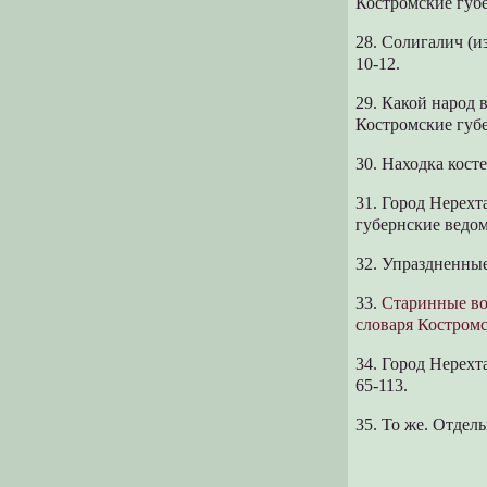
Костромские губе
28. Солигалич (и
10-12.
29. Какой народ 
Костромские губе
30. Находка кост
31. Город Нерех
губернские ведомо
32. Упраздненные
33.
Старинные во
словаря Костром
34. Город Нерехта
65-113.
35. То же. Отдель