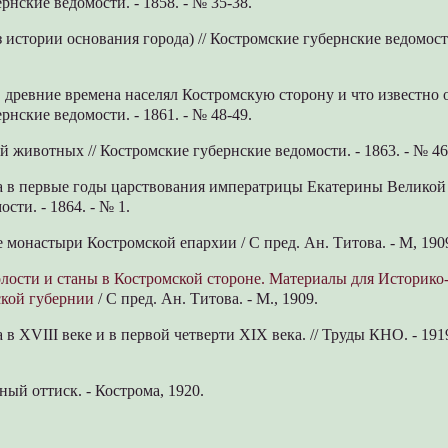
рнские ведомости. - 1858. - № 35-38.
з истории основания города) // Костромские губернские ведомост
в древние времена населял Костромскую сторону и что известно о
рнские ведомости. - 1861. - № 48-49.
ей животных // Костромские губернские ведомости. - 1863. - № 46
та в первые годы царствования императрицы Екатерины Великой 
сти. - 1864. - № 1.
 монастыри Костромской епархии / С пред. Ан. Титова. - М, 190
лости и станы в Костромской стороне. Материалы для Историко
ской губернии
/ С пред. Ан. Титова. - М., 1909.
 в XVIII веке и в первой четверти XIX века. // Труды КНО. - 1919.
ный оттиск. - Кострома, 1920.