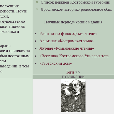
×
Cписок церквей Костромской губернии
, полковник
×
Ярославское историко-родословное общ.
крепости. Почти
ушки,
еимущественно
Научные периодические издания
шаве, а мамина
лковника и
Религиозно-философские чтения
Альманах «Костромская земля»
вардии
Журнал «Романовские чтения»
ое и принялся за
«Вестник» Костромского Университета
ц был постоянным
елем
«Губернский дом»
аведений, в том
м.
Теги
>>
ПУБЛИКАЦИИ