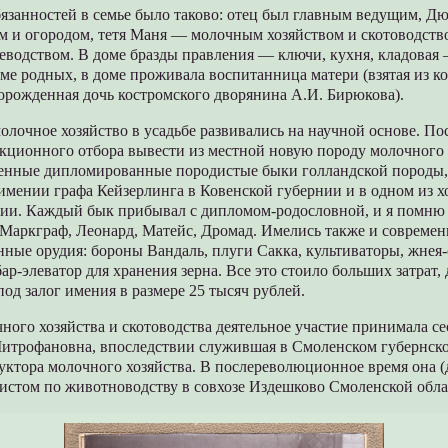
язанностей в семье было таково: отец был главным ведущим, Дю
м и огородом, тетя Маня — молочным хозяйством и скотоводство
одством. В доме бразды правления — ключи, кухня, кладовая 
ме родных, в доме проживала воспитанница матери (взятая из к
орожденная дочь костромского дворянина А.И. Бирюкова).
олочное хозяйство в усадьбе развивались на научной основе. По
екционного отбора вывести из местной новую породу молочного 
енные дипломированные породистые быки голландской породы,
имении графа Кейзерлинга в Ковенской губернии и в одном из х
ии. Каждый бык прибывал с дипломом-родословной, и я помню 
 Маркграф, Леонард, Матейс, Дромад. Имелись также и совреме
нные орудия: бороны Вандаль, плуги Сакка, культиваторы, жнея-
ар-элеватор для хранения зерна. Все это стоило больших затрат, 
 под залог имения в размере 25 тысяч рублей.
ного хозяйства и скотоводства деятельное участие принимала с
итрофановна, впоследствии служившая в Смоленском губернско
ктора молочного хозяйства. В послереволюционное время она (д
листом по животноводству в совхозе Издешково Смоленской обла