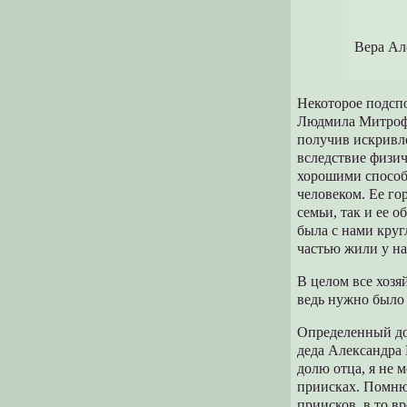
Вера Ал
Некоторое подспо
Людмила Митрофа
получив искривле
вследствие физич
хорошими способн
человеком. Ее го
семьи, так и ее 
была с нами круг
частью жили у на
В целом все хозя
ведь нужно было 
Определенный дох
деда Александра 
долю отца, я не м
приисках. Помню 
приисков, в то в