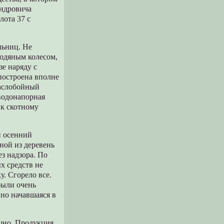
андровича
лота 37 с
льниц. Не
водяным колесом,
зе наряду с
остроена вполне
маслобойный
 водонапорная
 к скотному
й осенний
ной из деревень
з надзора. По
х средств не
у. Сгорело все.
были очень
 но начавшаяся в
ешно. Продукция