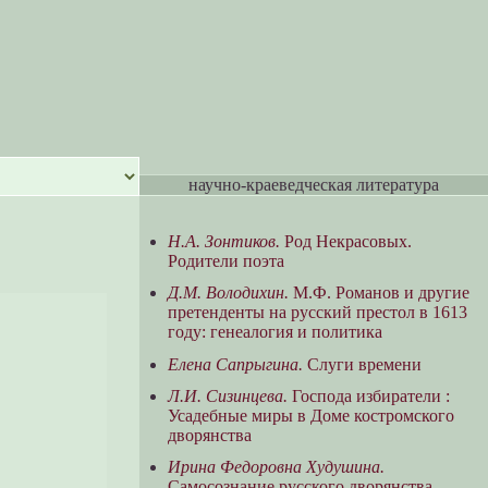
научно-краеведческая литература
Н.А. Зонтиков.
Род Некрасовых.
Родители поэта
Д.М. Володихин.
М.Ф. Романов и другие
претенденты на русский престол в 1613
году: генеалогия и политика
Елена Сапрыгина.
Слуги времени
Л.И. Сизинцева.
Господа избиратели :
Усадебные миры в Доме костромского
дворянства
Ирина Федоровна Худушина.
Самосознание русского дворянства