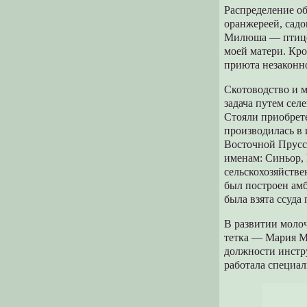
Распределение об
оранжереей, садо
Милюша — птицев
моей матери. Кро
приюта незаконн
Скотоводство и м
задача путем сел
Стояли приобрет
производилась в 
Восточной Прусс
именам: Синьор,
сельскохозяйстве
был построен амб
была взята ссуда
В развитии молоч
тетка — Мария М
должности инстру
работала специа