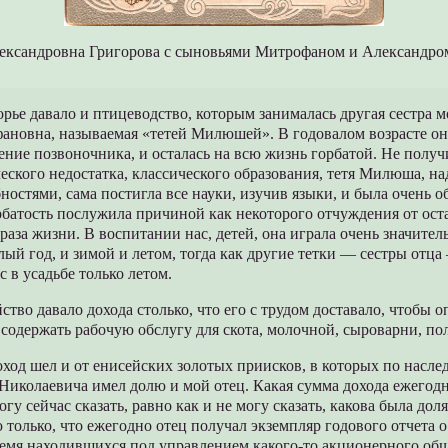
ександровна Григорова с сыновьями Митрофаном и Александром.
рье давало и птицеводство, которым занималась другая сестра 
новна, называемая «тетей Милюшей». В годовалом возрасте она
ние позвоночника, и осталась на всю жизнь горбатой. Не получи
еского недостатка, классического образования, тетя Милюша, н
остями, сама постигла все науки, изучив языки, и была очень 
рбатость послужила причиной как некоторого отчуждения от ос
образа жизни. В воспитании нас, детей, она играла очень значител
лый год, и зимой и летом, тогда как другие тетки — сестры отц
с в усадьбе только летом.
йство давало дохода столько, что его с трудом доставало, чтобы о
содержать рабочую обслугу для скота, молочной, сыроварни, пол
од шел и от енисейских золотых приисков, в которых по наслед
Николаевича имел долю и мой отец. Какая сумма дохода ежегодн
огу сейчас сказать, равно как и не могу сказать, какова была доля
только, что ежегодно отец получал экземпляр годового отчета о
ремя находившихся под управлением какого-то акционерного общ