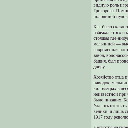
видную роль игр
Григорова. Помни
половиной пудов
Как было сказано
избежал этого и 
стоящая где-нибу
мельницей — выс
современная пло
завод, водонасос
башня, был прове
двору.
Хозяйство отца п
паводок, мельниц
километрах в дес
неизвестной при
было никаких. Ко
Удалось отстоять
велики, и лишь с
1917 году револю
Несмотря на гиб