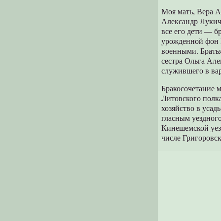
Моя мать, Вера А
Александр Лукич
все его дети — б
урожденной фон 
военными. Братья
сестра Ольга Ал
служившего в ва
Бракосочетание м
Литовского полка
хозяйство в усад
гласным уездного
Кинешемской уез
числе Григоровск