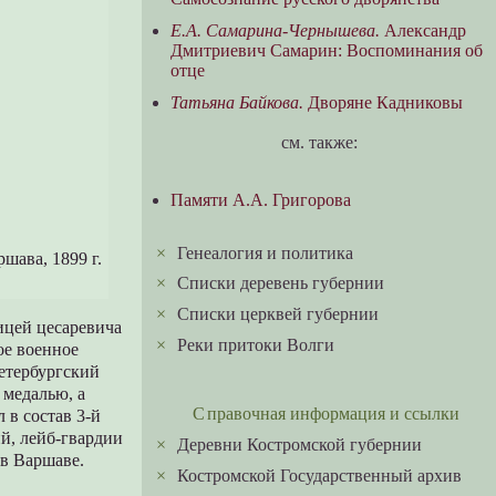
Е.А. Самарина-Чернышева.
Александр
Дмитриевич Самарин: Воспоминания об
отце
Татьяна Байкова.
Дворяне Кадниковы
см. также:
Памяти А.А. Григорова
×
Генеалогия и политика
шава, 1899 г.
×
Списки деревень губернии
×
Списки церквей губернии
ицей цесаревича
×
Реки притоки Волги
ое военное
етербургский
 медалью, а
Справочная информация и ссылки
 в состав 3-й
й, лейб-гвардии
×
Деревни Костромской губернии
 в Варшаве.
×
Костромской Государственный архив