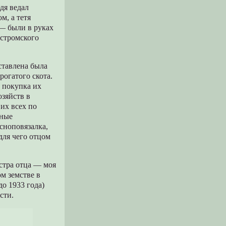
дя ведал
м, а тетя
— были в руках
остромского
ставлена была
рогатого скота.
 покупка их
озяйств в
их всех по
нные
сноповязалка,
для чего отцом
естра отца — моя
м земстве в
о 1933 года)
сти.