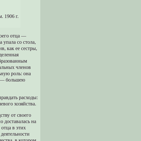
 1906 г.
моего отца —
 упала со стола,
в, как ее сестры,
аделенная
образованным
тальных членов
ьную роль: она
а — большею
правдать расходы:
евого хозяйства.
ству от своего
о доставалась на
 отца в этих
 деятельности
ества, в котором