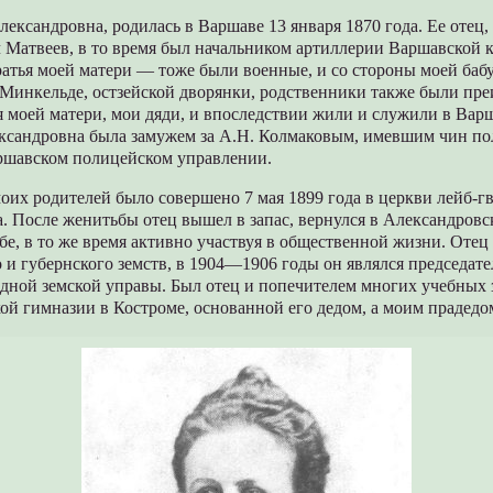
лександровна, родилась в Варшаве 13 января 1870 года. Ее отец
 Матвеев, в то время был начальником артиллерии Варшавской 
ратья моей матери — тоже были военные, и со стороны моей баб
Минкельде, остзейской дворянки, родственники также были пр
 моей матери, мои дяди, и впоследствии жили и служили в Вар
ександровна была замужем за А.Н. Колмаковым, имевшим чин по
ршавском полицейском управлении.
оих родителей было совершено 7 мая 1899 года в церкви лейб-г
. После женитьбы отец вышел в запас, вернулся в Александровск
ьбе, в то же время активно участвуя в общественной жизни. Оте
 и губернского земств, в 1904—1906 годы он являлся председат
дной земской управы. Был отец и попечителем многих учебных з
ой гимназии в Костроме, основанной его дедом, а моим прадедо