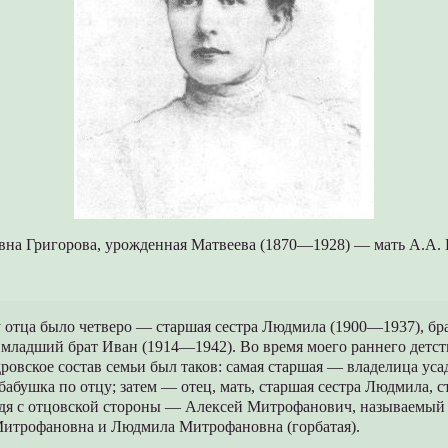
вна Григорова, урожденная Матвеева (1870—1928) — мать А.А. 
 у отца было четверо — старшая сестра Людмила (1900—1937), б
 младший брат Иван (1914—1942). Во время моего раннего детст
ровское состав семьи был таков: самая старшая — владелица ус
бабушка по отцу; затем — отец, мать, старшая сестра Людмила, 
ядя с отцовской стороны — Алексей Митрофанович, называемый 
итрофановна и Людмила Митрофановна (горбатая).