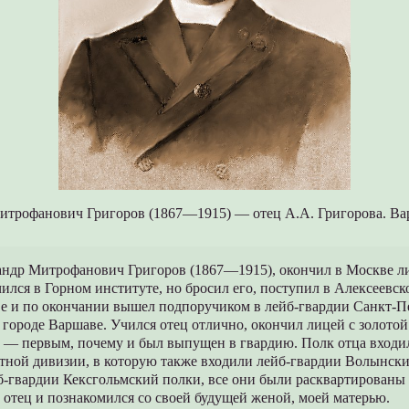
трофанович Григоров (1867—1915) — отец А.А. Григорова. Вар
андр Митрофанович Григоров (1867—1915), окончил в Москве л
чился в Горном институте, но бросил его, поступил в Алексеевск
е и по окончании вышел подпоручиком в лейб-гвардии Санкт-П
 городе Варшаве. Учился отец отлично, окончил лицей с золотой
 — первым, почему и был выпущен в гвардию. Полк отца входил
отной дивизии, в которую также входили лейб-гвардии Волынски
б-гвардии Кексгольмский полки, все они были расквартированы
, отец и познакомился со своей будущей женой, моей матерью.