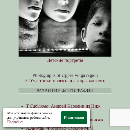
Детские портреты
Photographs of Upper Volga region
<<
Участники проекта и авторы контента
РАЗВИТИЕ ФОТОГРАФИИ
Т.Сабурова
. Андрей Карелин из Ниж.
Новгорода
Мы используем файлы cookies
для улучшения работы сайта.
Я согласен
А.Анохин
. Фотографический вернисаж
Подробнее
.
А.Анохин.
Фотограф Смодор М.М.