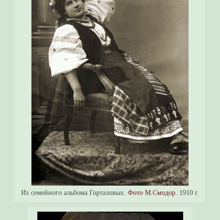
Из семейного альбома Горталовых.
Фото М.Смодор.
1910 г.