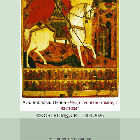
А.Б. Боброва. Икона «
Чудо Георгия о змие, с
житием
»
©KOSTROM
K
A.RU 2009-2026
оглавление раздела: