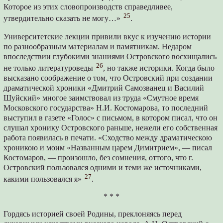
Которое из этих словопроизводств справедливее,
25
утвердительно сказать не могу…»
.
Университетские лекции привили вкус к изучению истории
по разнообразным материалам и памятникам. Недаром
впоследствии глубокими знаниями Островского восхищались
26
не только литературоведы
, но также историки. Когда было
высказано соображение о том, что Островский при создании
драматической хроники «Дмитрий Самозванец и Василий
Шуйский» многое заимствовал из труда «Смутное время
Московского государства» Н.И. Костомарова, то последний
выступил в газете «Голос» с письмом, в котором писал, что он
слушал хронику Островского раньше, нежели его собственная
работа появилась в печати. «Сходство между драматическою
хроникою и моим «Названным царем Димитрием», — писал
Костомаров, — произошло, без сомнения, оттого, что г.
Островский пользовался одними и теми же источниками,
27
какими пользовался я»
.
* * *
Гордясь историей своей Родины, преклоняясь перед