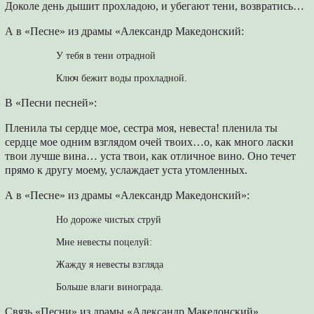
Доколе день дышит прохладою, и убегают тени, возвратись…
А в «Песне» из драмы «Александр Македонский:
У тебя в тени отрадной
Ключ бежит воды прохладной.
В «Песни песней»:
Пленила ты сердце мое, сестра моя, невеста! пленила ты
сердце мое одним взглядом очей твоих…о, как много ласки
твои лучше вина… уста твои, как отличное вино. Оно течет
прямо к другу моему, услаждает уста утомленных.
А в «Песне» из драмы «Александр Македонский»:
Но дороже чистых струй
Мне невесты поцелуй:
Жажду я невесты взгляда
Больше влаги винограда.
Связь «Песни» из драмы «Александр Македонский»