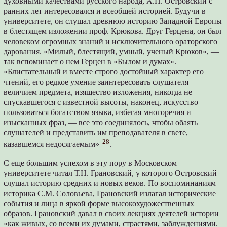
духовными качествами русского народа, А.Н. Островский с
ранних лет интересовался и всеобщей историей. Будучи в
университете, он слушал древнюю историю Западной Европы
в блестящем изложении проф. Крюкова. Друг Герцена, он был
человеком огромных знаний и исключительного ораторского
дарования. «Милый, блестящий, умный, ученый Крюков», —
так вспоминает о нем Герцен в «Былом и думах».
«Блистательный и вместе строго достойный характер его
чтений, его редкое умение заинтересовать слушателя
величием предмета, изящество изложения, никогда не
спускавшегося с известной высоты, наконец, искусство
пользоваться богатством языка, избегая многоречия и
изысканных фраз, — все это соединялось, чтобы обаять
слушателей и представить им преподавателя в свете,
28
казавшемся недосягаемым»
.
С еще большим успехом в эту пору в Московском
университете читал Т.Н. Грановский, у которого Островский
слушал историю средних и новых веков. По воспоминаниям
историка С.М. Соловьева, Грановский излагал исторические
события и лица в яркой форме высокохудожественных
образов. Грановский давал в своих лекциях деятелей истории
«как живых, со всеми их думами, страстями, заблуждениями.