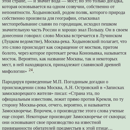
этой стране, — и значит вода — мост; но это только догадка,
которая основывается на одном созвучии, собственно от
непонятности. Ходыновский, родом поляк, которого природа
собственно произвела для географии, отыскивал
местопребывание славян по городищам, исходил пешком
значительную часть России и хорошо знал Польшу. Он в своем
донесении говорил: слово Москва встречается в Лучинском
(Луцком ведомстве), Москва-река. Ходыновский полагает, что
это слово происходит как сокращение от мостков, притом
болото, через которое протекает речка Кононывка, называется
мосток. Вероятно, как название Москвы, так и некоторых
мест, в ней находящихся, принадлежит славянской древней
24
мифологии»
.
Пародируя приведенные М.П. Погодиным догадки о
происхождении слова Москва, А.Н. Островский в «Записках
замоскворецкого жителя» писал: «Страна эта, по
официальным известиям, лежит прямо против Кремля, по ту
сторону Москвы-реки, отчего, вероятно, и называется
Замоскворечье. Впрочем, о производстве этого слова ученые
еще спорят. Некоторые производят Замоскворечье от скворца;
они основывают свое производство на известной
привязанности обитателей предместьев к этой птице…