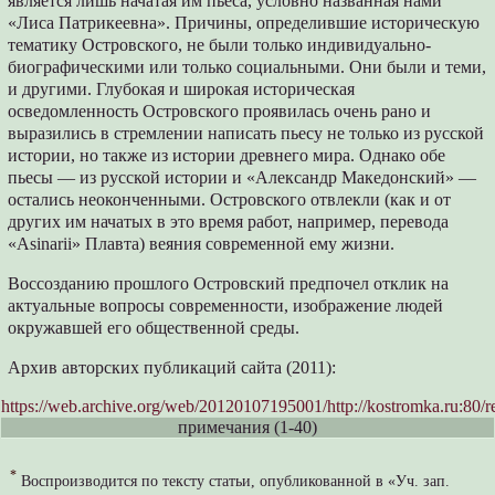
является лишь начатая им пьеса, условно названная нами
«Лиса Патрикеевна». Причины, определившие историческую
тематику Островского, не были только индивидуально-
биографическими или только социальными. Они были и теми,
и другими. Глубокая и широкая историческая
осведомленность Островского проявилась очень рано и
выразились в стремлении написать пьесу не только из русской
истории, но также из истории древнего мира. Однако обе
пьесы — из русской истории и «Александр Македонский» —
остались неоконченными. Островского отвлекли (как и от
других им начатых в это время работ, например, перевода
«Asinarii» Плавта) веяния современной ему жизни.
Воссозданию прошлого Островский предпочел отклик на
актуальные вопросы современности, изображение людей
окружавшей его общественной среды.
Архив авторских публикаций сайта (2011):
https://web.archive.org/web/20120107195001/http://kostromka.ru:80/re
примечания (1-40)
*
Воспроизводится по тексту статьи, опубликованной в «Уч. зап.