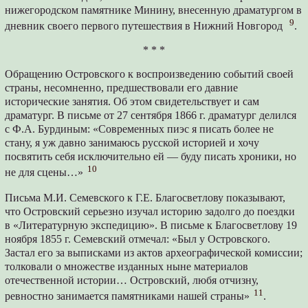
нижегородском памятнике Минину, внесенную драматургом в
9
дневник своего первого путешествия в Нижний Новгород
.
* * *
Обращению Островского к воспроизведению событий своей
страны, несомненно, предшествовали его давние
исторические занятия. Об этом свидетельствует и сам
драматург. В письме от 27 сентября 1866 г. драматург делился
с Ф.А. Бурдиным: «Современных пиэс я писать более не
стану, я уж давно занимаюсь русской историей и хочу
посвятить себя исключительно ей — буду писать хроники, но
10
не для сцены…»
Письма М.И. Семевского к Г.Е. Благосветлову показывают,
что Островский серьезно изучал историю задолго до поездки
в «Литературную экспедицию». В письме к Благосветлову 19
ноября 1855 г. Семевский отмечал: «Был у Островского.
Застал его за выписками из актов археографической комиссии;
толковали о множестве изданных ныне материалов
отечественной истории… Островский, любя отчизну,
11
ревностно занимается памятниками нашей страны»
.