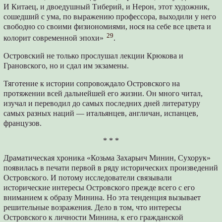
И Китаец, и двоедушный Тиберий, и Нерон, этот художник,
сошедший с ума, по выражению профессора, выходили у него
свободно со своими физиономиями, нося на себе все цвета и
29
колорит современной эпохи»
.
Островский не только прослушал лекции Крюкова и
Грановского, но и сдал им экзамены.
Тяготение к истории сопровождало Островского на
протяжении всей дальнейшей его жизни. Он много читал,
изучал и переводил до самых последних дней литературу
самых разных наций — итальянцев, англичан, испанцев,
французов.
* * *
Драматическая хроника «Козьма Захарьич Минин, Сухорук»
появилась в печати первой в ряду исторических произведений
Островского. И потому исследователи связывали
исторические интересы Островского прежде всего с его
вниманием к образу Минина. Но эта тенденция вызывает
решительные возражения. Дело в том, что интересы
Островского к личности Минина, к его гражданской