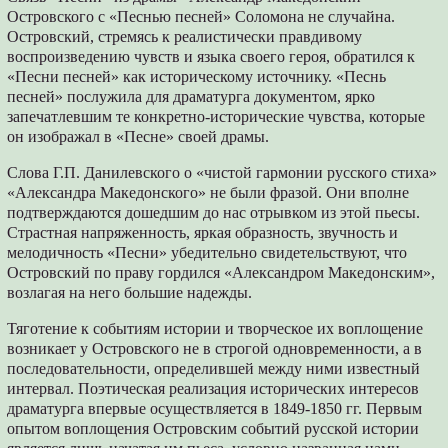
Островского с «Песнью песней» Соломона не случайна.
Островский, стремясь к реалистически правдивому
воспроизведению чувств и языка своего героя, обратился к
«Песни песней» как историческому источнику. «Песнь
песней» послужила для драматурга документом, ярко
запечатлевшим те конкретно-исторические чувства, которые
он изображал в «Песне» своей драмы.
Слова Г.П. Данилевского о «чистой гармонии русского стиха»
«Александра Македонского» не были фразой. Они вполне
подтверждаются дошедшим до нас отрывком из этой пьесы.
Страстная напряженность, яркая образность, звучность и
мелодичность «Песни» убедительно свидетельствуют, что
Островский по праву гордился «Александром Македонским»,
возлагая на него большие надежды.
Тяготение к событиям истории и творческое их воплощение
возникает у Островского не в строгой одновременности, а в
последовательности, определившей между ними известный
интервал. Поэтическая реализация исторических интересов
драматурга впервые осуществляется в 1849-1850 гг. Первым
опытом воплощения Островским событий русской истории