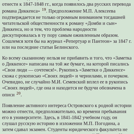
отнести к 1847-1848 гг., когда появилось два русских перевода
19
романа Диккенса»
. Предположение М.П. Алексеева
подтверждается не только огромным вниманием тогдашней
читательской общественности к роману «Домби и сын»
Диккенса, но и тем, что проблема народности
дискутировалась в ту пору самым оживленным образом.
Сошлемся хотя бы на журнал «Репертуар и Пантеон» за 1847 г.
или на последние статьи Белинского.
Ко всему сказанному нельзя не прибавить и того, что «Заметка
о Диккенсе» написана на той же бумаге, на которой писались
«Свои люди — сочтемся!». Рукопись «Заметки о Диккенсе»
схожа с рукописью «Своих людей» и чернилами, и почерком.
Очевидно, не случайно М.И. Семевский вплел ее в рукопись
«Своих людей», где она и находится не будучи обозначена в
20
описи
.
Появление активного интереса Островского к родной истории
можно отнести, предположительно, ко времени пребывания
его в университете. Здесь, в 1841-1842 учебном году, он
слушал русскую историю в изложении М.П. Погодина, а
затем сдавал экзамен. Студенты юридического факультета не