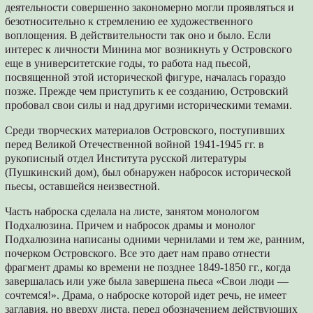
деятельности совершенно закономерно могли проявляться и
безотносительно к стремлению ее художественного
воплощения. В действительности так оно и было. Если
интерес к личности Минина мог возникнуть у Островского
еще в университетские годы, то работа над пьесой,
посвященной этой исторической фигуре, началась гораздо
позже. Прежде чем приступить к ее созданию, Островский
пробовал свои силы и над другими историческими темами.
Среди творческих материалов Островского, поступивших
перед Великой Отечественной войной 1941-1945 гг. в
рукописный отдел Института русской литературы
(Пушкинский дом), был обнаружен набросок исторической
пьесы, оставшейся неизвестной.
Часть наброска сделала на листе, занятом монологом
Подхалюзина. Причем и набросок драмы и монолог
Подхалюзина написаны одними чернилами и тем же, ранним,
почерком Островского. Все это дает нам право отнести
фрагмент драмы ко времени не позднее 1849-1850 гг., когда
завершалась или уже была завершена пьеса «Свои люди —
сочтемся!». Драма, о наброске которой идет речь, не имеет
заглавия, но вверху листа, перед обозначением действующих