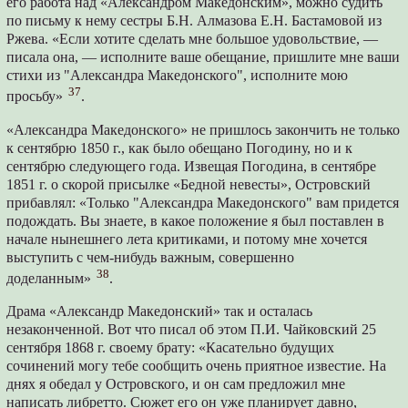
его работа над «Александром Македонским», можно судить
по письму к нему сестры Б.Н. Алмазова Е.Н. Бастамовой из
Ржева. «Если хотите сделать мне большое удовольствие, —
писала она, — исполните ваше обещание, пришлите мне ваши
стихи из "Александра Македонского", исполните мою
37
просьбу»
.
«Александра Македонского» не пришлось закончить не только
к сентябрю 1850 г., как было обещано Погодину, но и к
сентябрю следующего года. Извещая Погодина, в сентябре
1851 г. о скорой присылке «Бедной невесты», Островский
прибавлял: «Только "Александра Македонского" вам придется
подождать. Вы знаете, в какое положение я был поставлен в
начале нынешнего лета критиками, и потому мне хочется
выступить с чем-нибудь важным, совершенно
38
доделанным»
.
Драма «Александр Македонский» так и осталась
незаконченной. Вот что писал об этом П.И. Чайковский 25
сентября 1868 г. своему брату: «Касательно будущих
сочинений могу тебе сообщить очень приятное известие. На
днях я обедал у Островского, и он сам предложил мне
написать либретто. Сюжет его он уже планирует давно,