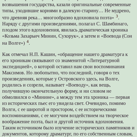
возвышения государства, казали оригинальные современные
типы, уходившие корнями в далекую старину… Не мудрено,
3
что древняя река… многообразно вдохновила поэта»
.
Наряду с другими произведениями, полагал С. Шамбинаго,
плодом этого вдохновения, явилась драматическая хроника
«Козьма Захарьич Минин, Сухорук», а затем и «Воевода (Сон
4
на Волге»)
.
Как отмечал Н.П. Кашин, «обращение нашего драматурга к
его хроникам связывают со знаменитой «Литературной
экспедицией», о которой оставил нам свои воспоминания
Максимов. Но любопытно, что последний, говоря о тех
произведениях, которые у Островского здесь, на Волге,
родились и созрели, называет «Воеводу», как вещь,
получившую окончательную форму, и ни словом не
обмолвился о «Минине», а между тем эта хроника — первая
из исторических пьес его увидела свет. Очевидно, помимо
Волги, с ее широтой и простором, с ее историческими
воспоминаниями, с ее могучим воздействием на творческое
воображение поэта, был и другой источник вдохновения.
Таким источником было изучение исторических памятников и
документов, которому драматург, по его собственным словам,