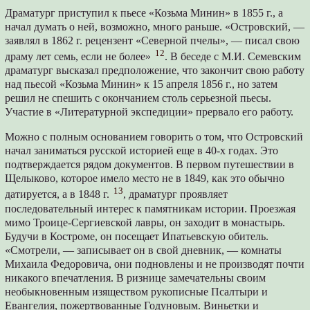
Драматург приступил к пьесе «Козьма Минин» в 1855 г., а
начал думать о ней, возможно, много раньше. «Островский, —
заявлял в 1862 г. рецензент «Северной пчелы», — писал свою
12
драму лет семь, если не более»
. В беседе с М.И. Семевским
драматург высказал предположение, что закончит свою работу
над пьесой «Козьма Минин» к 15 апреля 1856 г., но затем
решил не спешить с окончанием столь серьезной пьесы.
Участие в «Литературной экспедиции» прервало его работу.
Можно с полным основанием говорить о том, что Островский
начал заниматься русской историей еще в 40-х годах. Это
подтверждается рядом документов. В первом путешествии в
Щелыково, которое имело место не в 1849, как это обычно
13
датируется, а в 1848 г.
, драматург проявляет
последовательный интерес к памятникам истории. Проезжая
мимо Троице-Сергиевской лавры, он заходит в монастырь.
Будучи в Костроме, он посещает Ипатьевскую обитель.
«Смотрели, — записывает он в свой дневник, — комнаты
Михаила Федоровича, они подновлены и не производят почти
никакого впечатления. В ризнице замечательны своим
необыкновенным изяществом рукописные Псалтыри и
Евангелия, пожертвованные Годуновым. Виньетки и