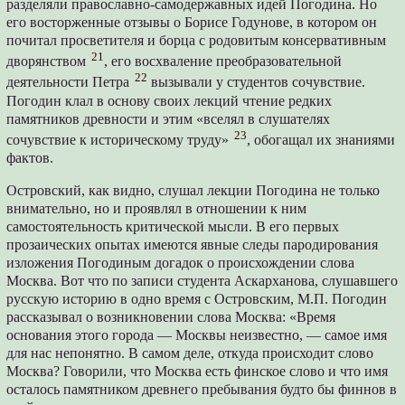
разделяли православно-самодержавных идей Погодина. Но
его восторженные отзывы о Борисе Годунове, в котором он
почитал просветителя и борца с родовитым консервативным
21
дворянством
, его восхваление преобразовательной
22
деятельности Петра
вызывали у студентов сочувствие.
Погодин клал в основу своих лекций чтение редких
памятников древности и этим «вселял в слушателях
23
сочувствие к историческому труду»
, обогащал их знаниями
фактов.
Островский, как видно, слушал лекции Погодина не только
внимательно, но и проявлял в отношении к ним
самостоятельность критической мысли. В его первых
прозаических опытах имеются явные следы пародирования
изложения Погодиным догадок о происхождении слова
Москва. Вот что по записи студента Аскарханова, слушавшего
русскую историю в одно время с Островским, М.П. Погодин
рассказывал о возникновении слова Москва: «Время
основания этого города — Москвы неизвестно, — самое имя
для нас непонятно. В самом деле, откуда происходит слово
Москва? Говорили, что Москва есть финское слово и что имя
осталось памятником древнего пребывания будто бы финнов в