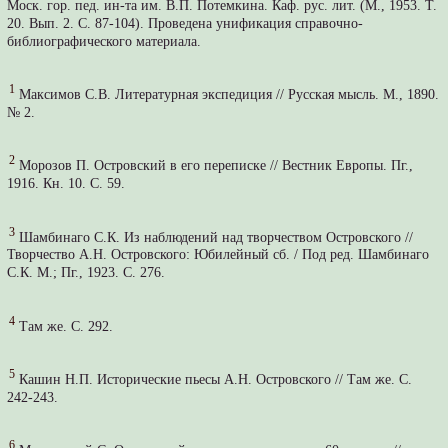
Моск. гор. пед. ин-та им. В.П. Потемкина. Каф. рус. лит. (М., 1953. Т.
20. Вып. 2. С. 87-104). Проведена унификация справочно-
библиографического материала.
1
Максимов С.В. Литературная экспедиция // Русская мысль. М., 1890.
№ 2.
2
Морозов П. Островский в его переписке // Вестник Европы. Пг.,
1916. Кн. 10. С. 59.
3
Шамбинаго С.К. Из наблюдений над творчеством Островского //
Творчество А.Н. Островского: Юбилейный сб. / Под ред. Шамбинаго
С.К. М.; Пг., 1923. С. 276.
4
Там же. С. 292.
5
Кашин Н.П. Исторические пьесы А.Н. Островского // Там же. С.
242-243.
6