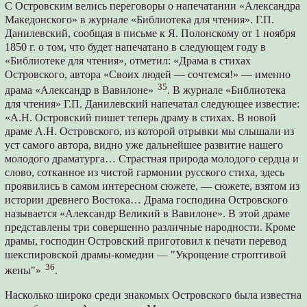
С Островским велись переговоры о напечатании «Александра
Македонского» в журнале «Библиотека для чтения». Г.П.
Данилевский, сообщая в письме к Я. Полонскому от 1 ноября
1850 г. о том, что будет напечатано в следующем году в
«Библиотеке для чтения», отметил: «Драма в стихах
Островского, автора «Своих людей — сочтемся!» — именно
35
драма «Александр в Вавилоне»
. В журнале «Библиотека
для чтения» Г.П. Данилевский напечатал следующее известие:
«А.Н. Островский пишет теперь драму в стихах. В новой
драме А.Н. Островского, из которой отрывки мы слышали из
уст самого автора, видно уже дальнейшее развитие нашего
молодого драматурга… Страстная природа молодого сердца и
слово, сотканное из чистой гармонии русского стиха, здесь
проявились в самом интересном сюжете, — сюжете, взятом из
истории древнего Востока… Драма господина Островского
называется «Александр Великий в Вавилоне». В этой драме
представлены три совершенно различные народности. Кроме
драмы, господин Островский приготовил к печати перевод
шекспировской драмы-комедии — "Укрощение строптивой
36
жены"»
.
Насколько широко среди знакомых Островского была известна