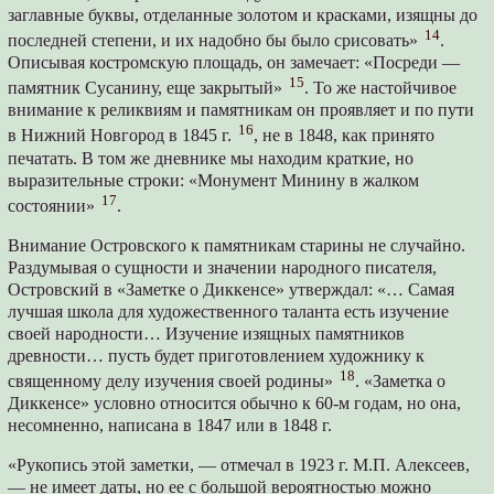
заглавные буквы, отделанные золотом и красками, изящны до
14
последней степени, и их надобно бы было срисовать»
.
Описывая костромскую площадь, он замечает: «Посреди —
15
памятник Сусанину, еще закрытый»
. То же настойчивое
внимание к реликвиям и памятникам он проявляет и по пути
16
в Нижний Новгород в 1845 г.
, не в 1848, как принято
печатать. В том же дневнике мы находим краткие, но
выразительные строки: «Монумент Минину в жалком
17
состоянии»
.
Внимание Островского к памятникам старины не случайно.
Раздумывая о сущности и значении народного писателя,
Островский в «Заметке о Диккенсе» утверждал: «… Самая
лучшая школа для художественного таланта есть изучение
своей народности… Изучение изящных памятников
древности… пусть будет приготовлением художнику к
18
священному делу изучения своей родины»
. «Заметка о
Диккенсе» условно относится обычно к 60-м годам, но она,
несомненно, написана в 1847 или в 1848 г.
«Рукопись этой заметки, — отмечал в 1923 г. М.П. Алексеев,
— не имеет даты, но ее с большой вероятностью можно