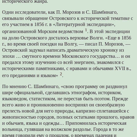
исторического жанра.
Одни исследователи, как П. Морозов и С. Шамбинаго,
связывали обращение Островского к исторической тематике с
его участием в 1856 г. в «Литературной экспедиции»,
1
организованной Морским ведомством
. В этой экспедиции
на долю Островского досталось верховье Волги. «Еще в 1856
г., во время своей поездки на Волгу, — писал П. Морозов, —
Островский задумал написать драматическую хронику из
эпохи … смутного времени Московского государства… и он
предался этому изучению со всей энергиею, знакомился с
историческими памятниками, с нравами и обычаями XVII в.,
2
его преданиями и языком»
.
По мнению С. Шамбинаго, «свою программу он раздвинул
шире официальной, сделавшись этнографом, историком,
языковедом, статистиком, не перестав быть поэтом. Прежде
всего живо и проникновенно воспринял он своеобразную
прелесть новой для него природы, капризно сплетавшейся с
живописностью городов, полных остатками прошлого, нравов
и обычаев, языка и одежды… Припомнилась историческая
вольница, гулявшая на волжском раздолье. Города в то же
время говорили ему о прошлом, о временах падения и