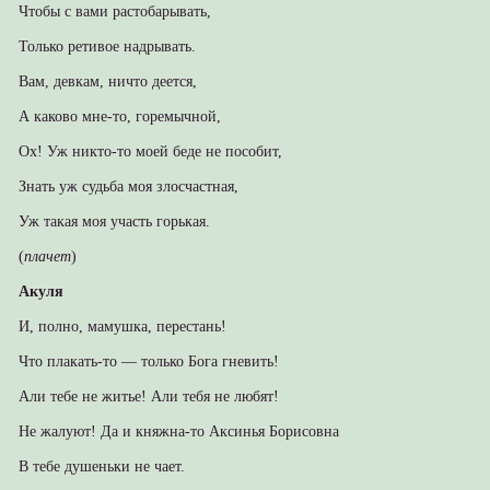
Чтобы с вами растобарывать,
Только ретивое надрывать.
Вам, девкам, ничто деется,
А каково мне-то, горемычной,
Ох! Уж никто-то моей беде не пособит,
Знать уж судьба моя злосчастная,
Уж такая моя участь горькая.
(
плачет
)
Акуля
И, полно, мамушка, перестань!
Что плакать-то — только Бога гневить!
Али тебе не житье! Али тебя не любят!
Не жалуют! Да и княжна-то Аксинья Борисовна
В тебе душеньки не чает.