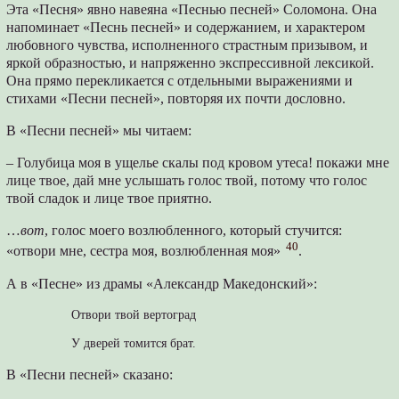
Эта «Песня» явно навеяна «Песнью песней» Соломона. Она
напоминает «Песнь песней» и содержанием, и характером
любовного чувства, исполненного страстным призывом, и
яркой образностью, и напряженно экспрессивной лексикой.
Она прямо перекликается с отдельными выражениями и
стихами «Песни песней», повторяя их почти дословно.
В «Песни песней» мы читаем:
– Голубица моя в ущелье скалы под кровом утеса! покажи мне
лице твое, дай мне услышать голос твой, потому что голос
твой сладок и лице твое приятно.
…
вот
, голос моего возлюбленного, который стучится:
40
«отвори мне, сестра моя, возлюбленная моя»
.
А в «Песне» из драмы «Александр Македонский»:
Отвори твой вертоград
У дверей томится брат.
В «Песни песней» сказано: