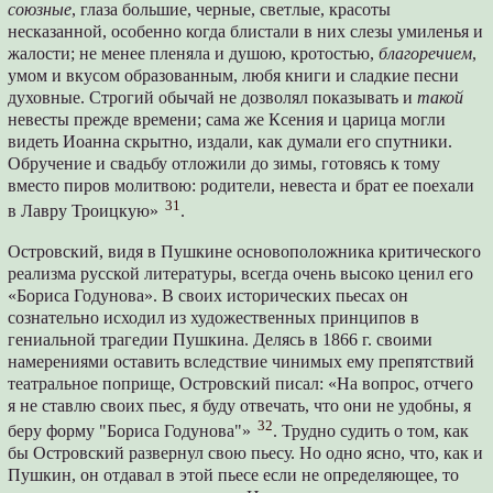
союзные
, глаза большие, черные, светлые, красоты
несказанной, особенно когда блистали в них слезы умиленья и
жалости; не менее пленяла и душою, кротостью,
благоречием
,
умом и вкусом образованным, любя книги и сладкие песни
духовные. Строгий обычай не дозволял показывать и
такой
невесты прежде времени; сама же Ксения и царица могли
видеть Иоанна скрытно, издали, как думали его спутники.
Обручение и свадьбу отложили до зимы, готовясь к тому
вместо пиров молитвою: родители, невеста и брат ее поехали
31
в Лавру Троицкую»
.
Островский, видя в Пушкине основоположника критического
реализма русской литературы, всегда очень высоко ценил его
«Бориса Годунова». В своих исторических пьесах он
сознательно исходил из художественных принципов в
гениальной трагедии Пушкина. Делясь в 1866 г. своими
намерениями оставить вследствие чинимых ему препятствий
театральное поприще, Островский писал: «На вопрос, отчего
я не ставлю своих пьес, я буду отвечать, что они не удобны, я
32
беру форму "Бориса Годунова"»
. Трудно судить о том, как
бы Островский развернул свою пьесу. Но одно ясно, что, как и
Пушкин, он отдавал в этой пьесе если не определяющее, то