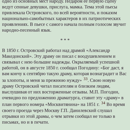
одно из основных мест народу. Недаром ее первую сцену
ведут сенные девушки, прислуга, мамка. Тема этой пьесы
привлекала Островского, по всей вероятности, и показом
национально-самобытных характеров в их патриотических
проявлениях. В пьесе с самого начала полным голосом звучит
народно-песенный язык.
* * *
В 1850 г. Островский работал над драмой «Александр
Македонский». Эту драму он писал с воодушевлением и
связывал с нею большие надежды. Окрыляемый успешной
работой, он в августе 1850 г. сообщал Погодину: «Бог даст, я
вам кончу к сентябрю такую драму, которая вознаградит и Вас
33
за хлопоты, и меня за прежнюю нужду»
. Свою новую
драму Островский читал писателям и близким людям,
выслушивая от них восторженные отзывы. М.П. Погодин,
очевидно по предложению драматурга, ставит эту «драму» в
34
план первого номера «Москвитянина» на 1851 г.
Во время
своего проезда через Москву Г.П. Данилевский слушал
отрывки из этой драмы, о чем затем сообщал не только в
письмах, но и в печати.