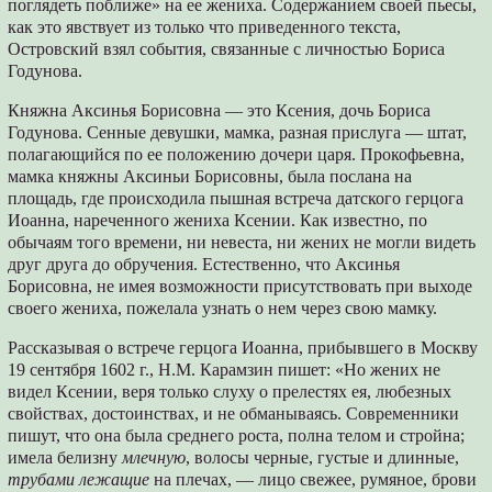
поглядеть поближе» на ее жениха. Содержанием своей пьесы,
как это явствует из только что приведенного текста,
Островский взял события, связанные с личностью Бориса
Годунова.
Княжна Аксинья Борисовна — это Ксения, дочь Бориса
Годунова. Сенные девушки, мамка, разная прислуга — штат,
полагающийся по ее положению дочери царя. Прокофьевна,
мамка княжны Аксиньи Борисовны, была послана на
площадь, где происходила пышная встреча датского герцога
Иоанна, нареченного жениха Ксении. Как известно, по
обычаям того времени, ни невеста, ни жених не могли видеть
друг друга до обручения. Естественно, что Аксинья
Борисовна, не имея возможности присутствовать при выходе
своего жениха, пожелала узнать о нем через свою мамку.
Рассказывая о встрече герцога Иоанна, прибывшего в Москву
19 сентября 1602 г., Н.М. Карамзин пишет: «Но жених не
видел Ксении, веря только слуху о прелестях ея, любезных
свойствах, достоинствах, и не обманываясь. Современники
пишут, что она была среднего роста, полна телом и стройна;
имела белизну
млечную
, волосы черные, густые и длинные,
трубами лежащие
на плечах, — лицо свежее, румяное, брови