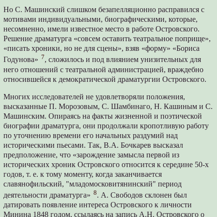
Но С. Машинский слишком безапелляционно расправился с
мотивами индивидуальными, биографическими, которые,
несомненно, имели известное место в работе Островского.
Решение драматурга «совсем оставить театральное поприще»,
«писать хроники, но не для сцены», взяв «форму» «Бориса
7
Годунова»
, сложилось и под влиянием унизительных для
него отношений с театральной администрацией, враждебно
относившейся к демократической драматургии Островского.
Многих исследователей не удовлетворяли положения,
высказанные П. Морозовым, С. Шамбинаго, Н. Кашиным и С.
Машинским. Опираясь на факты жизненной и поэтической
биографии драматурга, они продолжали кропотливую работу
по уточнению времени его начальных раздумий над
историческими пьесами. Так, В.А. Бочкарев высказал
предположение, что «зарождение замысла первой из
исторических хроник Островского относится к середине 50-х
годов, т. е. к тому моменту, когда заканчивается
славянофильский, "младомосковитянинский" период
8
деятельности драматурга»
. А. Свободов склонен был
датировать появление интереса Островского к личности
Минина 1848 годом, ссылаясь на запись А.Н. Островского о