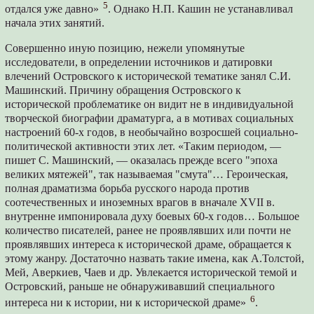
5
отдался уже давно»
. Однако Н.П. Кашин не устанавливал
начала этих занятий.
Совершенно иную позицию, нежели упомянутые
исследователи, в определении источников и датировки
влечений Островского к исторической тематике занял С.И.
Машинский. Причину обращения Островского к
исторической проблематике он видит не в индивидуальной
творческой биографии драматурга, а в мотивах социальных
настроений 60-х годов, в необычайно возросшей социально-
политической активности этих лет. «Таким периодом, —
пишет С. Машинский, — оказалась прежде всего "эпоха
великих мятежей", так называемая "смута"… Героическая,
полная драматизма борьба русского народа против
соотечественных и иноземных врагов в вначале XVII в.
внутренне импонировала духу боевых 60-х годов… Большое
количество писателей, ранее не проявлявших или почти не
проявлявших интереса к исторической драме, обращается к
этому жанру. Достаточно назвать такие имена, как А.Толстой,
Мей, Аверкиев, Чаев и др. Увлекается исторической темой и
Островский, раньше не обнаруживавший специального
6
интереса ни к истории, ни к исторической драме»
.