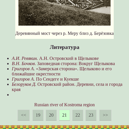
Деревянный мост через р. Меру близ д. Берёзовка
Литература
А.И. Ревякин.
А.Н. Островский в Щелыкове
В.Н. Бочков.
Заповедная сторона: Вокруг Щелыкова
Григоров А.
«Замерская сторона». Щелыково и его
ближайшие окрестности
Григоров А.
По Сендеге и Куекше
Белоруков Д.
Островский район. Деревни, села и города
края
Russian river of Kostroma region
<<
19
20
21
22
23
>>