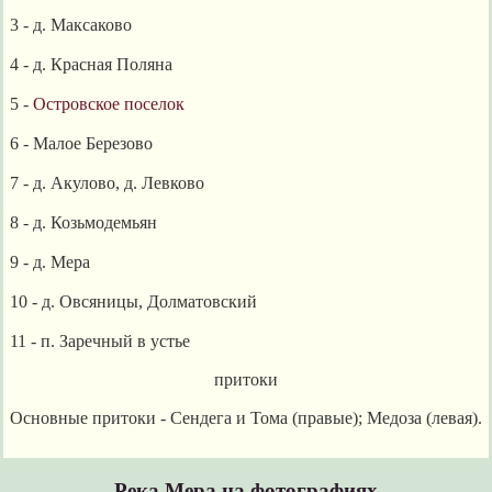
3
- д. Максаково
4
- д. Красная Поляна
5
-
Островское поселок
6
- Малое Березово
7
- д. Акулово, д. Левково
8
- д. Козьмодемьян
9
- д. Мера
10
- д. Овсяницы, Долматовский
11
- п. Заречный в устье
притоки
Основные притоки - Сендега и Тома (правые); Медоза (левая).
Река Мера на фотографиях