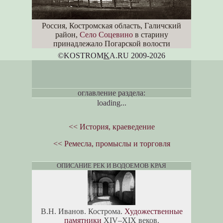
Россия, Костромская область, Галичский
район,
Село Соцевино
в старину
принадлежало Погарской волости
©KOSTROM
K
A.RU 2009-2026
оглавление раздела:
loading...
<< История, краеведение
<< Ремесла, промыслы и торговля
ОПИСАНИЕ РЕК И ВОДОЕМОВ КРАЯ
В.Н. Иванов. Кострома.
Художественные
памятники
XIV–XIX веков.