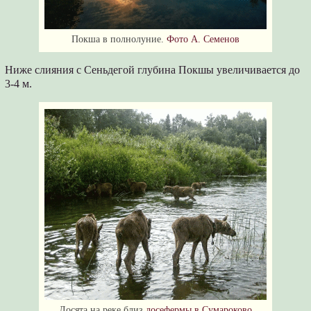
Покша в полнолуние.
Фото А. Семенов
Ниже слияния с Сеньдегой глубина Покшы увеличивается до
3-4 м.
Лосята на реке близ
лосефермы в Сумароково