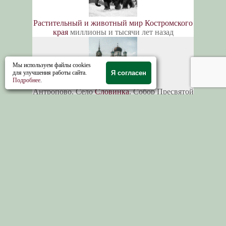
Растительный и животный мир Костромского
края
миллионы и тысячи лет назад
Мы используем файлы cookies
для улучшения работы сайта.
Я согласен
Подробнее
.
Антропово. Село
Словинка
. Собор Пресвятой
Богородицы на пустоши, на большом лесу
Село Березовец раньше называлось
Николо-
Березовец
, по имени построенной здесь
Никольской церкви