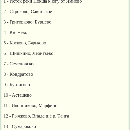
1
- Исток реки Покша к югу от Ямново
2
- Строково, Савинское
3
- Григорково, Бурцево
4
- Княжево
5
- Косково, Бярьково
6
- Шишкино, Леонтьево
7
- Семеновское
8
- Кондратово
9
- Буртасово
10
- Асташево
11
- Иконниково, Марфино
12
- Рыжково, Впадение р. Танга
13
- Сумароково