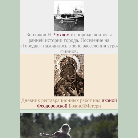
Зонтиков Н.
Чухлома
: спорные вопросы
ранней истории города. Поселение на
«Городке» находилось в зоне расселения угро-
финнов.
Дневник реставрационных работ над
иконой
Феодоровской
БожиейМатери