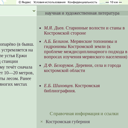
научная и художественная литература
М.Я. Диев.
Старинные волости и станы в
Костромской стороне
А.Б. Белихов.
Мерянские топонимы и
опарёво (в бывш.
гидронимы Костромской земли (к
 устремляется на
проблеме междисциплинарного подхода в
сле устья Ержи
вопросах изучения мерянского населения)
д станции
Д.Ф. Белоруков.
Деревни, села и города
у течёт сначала
костромской области
яет 10—20 метров,
ты лесом. Ранее
 многих местах
Е.Б. Шиховцев.
Костромская
библиографиия.
Справочная информация и ссылки
×
Костромская губерния