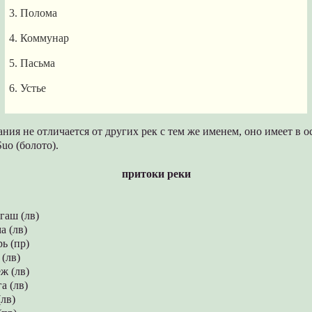
3. Полома
4. Коммунар
5. Пасьма
6. Устье
ния не отличается от других рек с тем же именем, оно имеет в о
uo (болото).
притоки реки
гаш (лв)
а (лв)
ь (пр)
 (лв)
ж (лв)
а (лв)
лв)