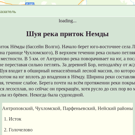
loading...
Шуя река приток Немды
ток Нёмды (бассейн Волги). Начало берет юго-восточнее села Л
 на границе Чухломского), В верхнем течении река сильно петляя
 местности. В 5 км. от Антропово река поворачивает на юг, а по
 не переставая сильно петлять. За деревней Бор, неподалёку от ж/
уя входит в обширный ненаселённый лесной массив, по котором
 потом на юг вплоть до впадения в Нёмду. Ширина реки составл
я, течение слабое. Берега почти на всём протяжении реки покры
ся лесосплав, но сейчас он прекращён, хотя русло до сих пор во
лы из брёвен. Некогда была судоходной.
Антроповский, Чухломской, Парфеньевский, Нейский районы
1. Исток
2. Голочелово