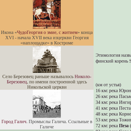
Икона «
ЧудоГеоргия о змие, с житием
» конца
XVI - начала XVII века изцеркви Георгия
«наплощадке» в Костроме
Этимология назва
финский корень S
Село Березовец раньше называлось
Николо-
Березовец
, по имени построенной здесь
(км от устья)
Никольской церкви
16 км: река Юрон
26 км: река Пасьм
34 км: река Ингир
41 км: река Песта
48 км: река Корне
53 км: река Тожиг
Город Галич
. Промыслы Галича. Ссыльные в
72 км: река
Пеза
(
Галиче