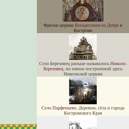
Фрески церкви
Воскресения на Дебре
в
Костроме
Село Березовец раньше называлось
Николо-
Березовец
, по имени построенной здесь
Никольской церкви
Село Парфеньево
. Деревни, сёла и города
Костромского Края