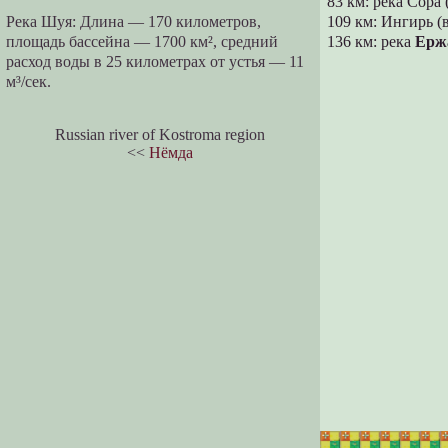
83 км: река Сора 
Река Шуя: Длина — 170 километров,
109 км: Ингирь (в
площадь бассейна — 1700 км², средний
136 км: река
Ерж
расход воды в 25 километрах от устья — 11
м³/сек.
Russian river of Kostroma region
<<
Нёмда