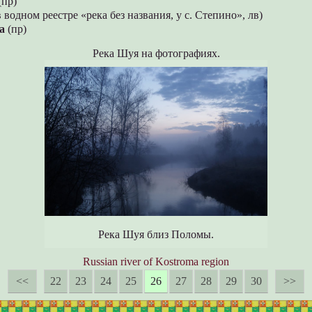
(пр)
 водном реестре «река без названия, у с. Степино», лв)
а
(пр)
Река Шуя на фотографиях.
Река Шуя близ Поломы.
Russian river of Kostroma region
<<
22
23
24
25
26
27
28
29
30
>>