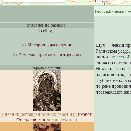
оглавление раздела:
loading...
<< История, краеведение
Шу́я — левый при
Галичском уезде,
<< Ремесла, промыслы и торговля
восток по лесной
снова на восток,
города и деревни
Николо-Полома Ш
на юго-восток, а
глубина небольша
по реке проводил
преграждают зава
Дневник реставрационных работ над
иконой
Феодоровской
БожиейМатери