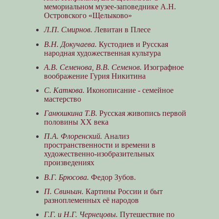
мемориальном музее-заповеднике А.Н.
Островского «Щелыково»
Л.П. Смирнов.
Левитан в Плесе
В.Н. Докучаева.
Кустодиев и Русская
народная художественная культура
А.В. Семенова, В.В. Семенов.
Изографное
воображение Гурия Никитина
С. Каткова.
Иконописание - семейное
мастерство
Ганюшкина Т.В.
Русская живопись первой
половины XX века
П.А. Флоренский.
Анализ
пространственности и времени в
художественно-изобразительных
произведениях
В.Г. Брюсова.
Федор Зубов.
П. Свиньин.
Картины России и быт
разноплеменных её народов
Г.Г. и Н.Г. Чернецовы.
Путешествие по