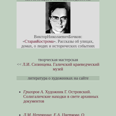
ВикторНиколаевичБочков:
«
СтараяКострома
». Рассказы об улицах,
домах, о людях и исторических событиях
творческая мастерская
<<
Л.И. Сизинцева. Галичский краеведческий
музей
литература о художниках на сайте
Григоров А.
Художник Г. Островский.
Солигаличские находки в свете архивных
документов
Л.М. Непряхина, Е.А. Цветкова.
О