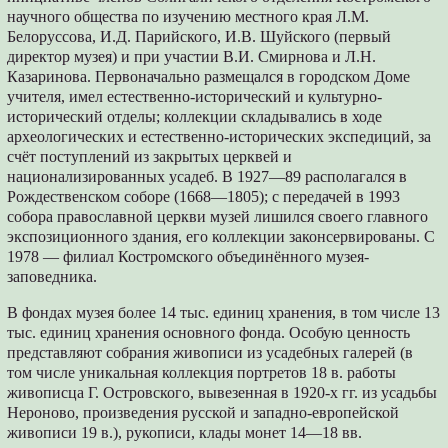
научного общества по изучению местного края Л.М.
Белоруссова, И.Д. Парийского, И.В. Шуйского (первый
директор музея) и при участии В.И. Смирнова и Л.Н.
Казаринова. Первоначально размещался в городском Доме
учителя, имел естественно-исторический и культурно-
исторический отделы; коллекции складывались в ходе
археологических и естественно-исторических экспедиций, за
счёт поступлений из закрытых церквей и
национализированных усадеб. В 1927—89 располагался в
Рождественском соборе (1668—1805); с передачей в 1993
собора православной церкви музей лишился своего главного
экспозиционного здания, его коллекции законсервированы. С
1978 — филиал Костромского объединённого музея-
заповедника.
В фондах музея более 14 тыс. единиц хранения, в том числе 13
тыс. единиц хранения основного фонда. Особую ценность
представляют собрания живописи из усадебных галерей (в
том числе уникальная коллекция портретов 18 в. работы
живописца Г. Островского, вывезенная в 1920-х гг. из усадьбы
Нероново, произведения русской и западно-европейской
живописи 19 в.), рукописи, клады монет 14—18 вв.