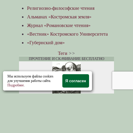
Религиозно-философские чтения
Альманах «Костромская земля»
Журнал «Романовские чтения»
«Вестник» Костромского Университета
«Губернский дом»
Теги
>>
ПРОЧТЕНИЕ И СКАЧИВАНИЕ БЕСПЛАТНО
Мы используем файлы cookies
для улучшения работы сайта.
Я согласен
Подробнее
.
Костромские сюжеты и мотивы в творчестве
Некрасова
. Родовая усадьба писателя
находилась близко от границы Костромской и
Ярославской губерний в Грешнево.