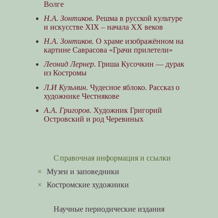
Волге
Н.А. Зонтиков.
Решма в русской культуре
и искусстве XIX – начала XX веков
Н.А. Зонтиков.
О храме изображённом на
картине Саврасова «Грачи прилетели»
Леонид Лернер.
Гриша Кусочкин — дурак
из Костромы
Л.И Кузьмин.
Чудесное яблоко. Рассказ о
художнике Честнякове
А.А. Григоров.
Художник Григорий
Островский и род Черевиных
Справочная информация и ссылки
×
Музеи и заповедники
×
Костромские художники
Научные периодические издания