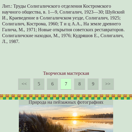
Лит.: Труды Солигаличского отделения Костромского
научного общества, в. 1—9, Солигалич, 1923—30; Шуйский
И., Краеведение в Солигаличском уезде, Солигалич, 1925;
Солигалич, Кострома, 1960; Т и ц А.А., На земле древнего
Галича, М., 1971; Новые открытия советских реставраторов.
Солигаличские находки, М., 1976; Кудряшов Е., Солигалич,
Л., 1987.
Творческая мастерская
<<
5
6
7
8
9
>>
Природа на пейзажных фотографиях