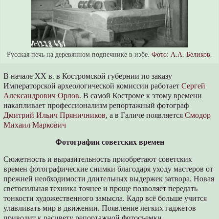
Русская печь на деревянном подпечнике в избе.
Фото: А.А. Беликов.
В начале XX в. в Костромской губернии по заказу
Императорской археологической комиссии работает
Сергей
Александрович Орлов
. В самой Костроме к этому времени
накапливает профессионализм репортажный фотограф
Дмитрий Ильич Пряничников
, а в Галиче появляется
Смодор
Михаил Маркович
Фотографии советских времен
Сюжетность и выразительность приобретают советских
времен фотографические снимки благодаря уходу мастеров от
прежней необходимости длительных выдержек затвора. Новая
светосильная техника точнее и проще позволяет передать
тонкости художественного замысла. Кадр всё больше учится
улавливать мир в движении. Появление легких гаджетов
приводит к расцвету репортажной фотосъемки.