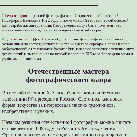
1
Гелиография
— ранний фотографический процесс, изобретённый
Нисефором Ньепсом в 1822 году и послуживший теоретической основой
для разработки дагеротипии. Изображения могут быть получены как
контактным способом, так и с помощью камеры-обскуры.
2
Дагеротипия
— (фр. daguerréotype) ранний фотографический процесс,
основанный на светочувствительности йодистого серебра. Первая в мире
работоспособная технология фотографии, использовавшаяся в течение двух
десятилетий и вытесненная во второй половине XIX века более дешёвыми и
удобными процессами.
Отечественные мастера
фотографического жанра
Во второй половине XIX века бурное развитие техники
талботипии [4] приходит в Россию. Светопись как новая
форма искусства заинтересовала многих художников,
изобретателей и ученых.
Началом развития отечественной фотографии можно считать
отправление в 1839 году из России в Англию, а затем
Францию для изучения методик калотипии и приобретения