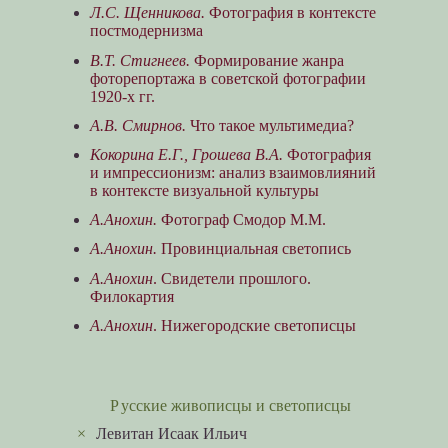
Л.С. Щенникова.
Фотография в контексте
постмодернизма
В.Т. Стигнеев.
Формирование жанра
фоторепортажа в советской фотографии
1920-х гг.
А.В. Смирнов.
Что такое мультимедиа?
Кокорина Е.Г., Грошева В.А.
Фотография
и импрессионизм: анализ взаимовлияний
в контексте визуальной культуры
А.Анохин.
Фотограф Смодор М.М.
А.Анохин.
Провинциальная светопись
А.Анохин
. Свидетели прошлого.
Филокартия
А.Анохин
. Нижегородские светописцы
Русские живописцы и светописцы
×
Левитан Исаак Ильич