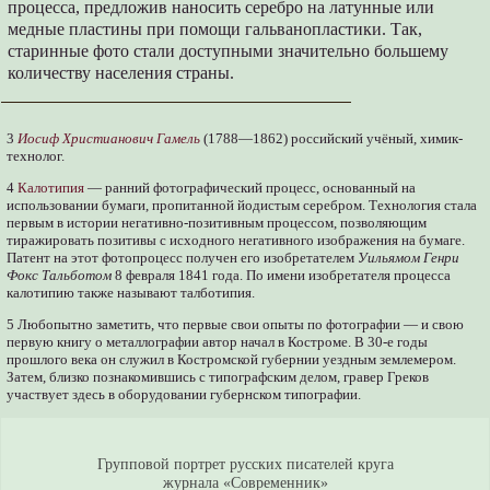
процесса, предложив наносить серебро на латунные или
медные пластины при помощи гальванопластики. Так,
старинные фото стали доступными значительно большему
количеству населения страны.
3
Иосиф Христианович Гамель
(1788—1862) российский учёный, химик-
технолог.
4
Калотипия
— ранний фотографический процесс, основанный на
использовании бумаги, пропитанной йодистым серебром. Технология стала
первым в истории негативно-позитивным процессом, позволяющим
тиражировать позитивы с исходного негативного изображения на бумаге.
Патент на этот фотопроцесс получен его изобретателем
Уильямом Генри
Фокс Тальботом
8 февраля 1841 года. По имени изобретателя процесса
калотипию также называют талботипия.
5 Любопытно заметить, что первые свои опыты по фотографии — и свою
первую книгу о металлографии автор начал в Костроме. В 30-е годы
прошлого века он служил в Костромской губернии уездным землемером.
Затем, близко познакомившись с типографским делом, гравер Греков
участвует здесь в оборудовании губернском типографии.
Групповой портрет русских писателей круга
журнала «Современник»