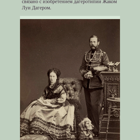
связано с изобретением дагеротипии Жаком
Луи Дагером.