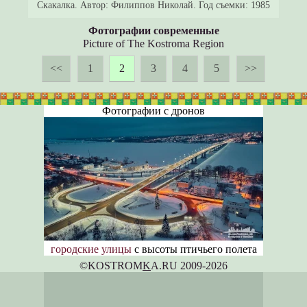
Скакалка. Автор: Филиппов Николай. Год съемки: 1985
Фотографии современные
Picture of The Kostroma Region
<<
1
2
3
4
5
>>
Фотографии с дронов
городские улицы
с высоты птичьего полета
©KOSTROM
K
A.RU 2009-2026