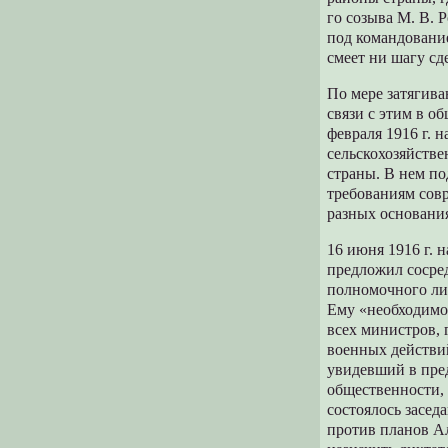
го созыва М. В. 
под командование
смеет ни шагу сд
По мере затягива
связи с этим в о
февраля 1916 г. 
сельскохозяйств
страны. В нем по
требованиям совр
разных основани
16 июня 1916 г. 
предложил сосред
полномочного ли
Ему «необходимо 
всех министров,
военных действи
увидевший в пре
общественности, 
состоялось засед
против планов Ал