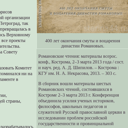
орисов
ой организации
етроград, так
 превращалась в
ось Верховному
 все проекты
400 лет окончания смуты и воцарения
династии Романовых.
ительства.
ба Совету
Романовские чтения: материалы всерос.
конф., Кострома, 2–3 марта 2013 года / cост.
и науч. ред. А. Д. Шипилов. – Кострома :
азовать Комитет
КГУ им. Н. А. Некрасова, 2013. – 303 с.
упоминался ни на
ламенте в
В сборник вошли материалы шестых
Романовских чтений, состоявшихся в
Костроме 2–3 марта 2013 г. Конференция
тии,
объединила усилия ученых историков,
ей страны,
философов, школьных педагогов и
служителей Русской православной церкви в
исследовании проблем российской
государственности и провинциальной
 разрабатывалось