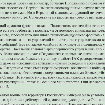
енное время. Военный министр, согласно Положению о полевом 
 мог сноситься с Верховным главнокомандующим в случае необх
 от него не смел. Но и Верховный главнокомандующий не имел п
нному министру. Согласование их работы зависело от императо
ий армиями фронта, согласно Положению, должен был «сносит
о есть не требовать, а просить, «и от военного министра зависел
к нему просьбу того или иного главнокомандующего фронтом»3
отношения главных управлений министерства с управлениями в
х действий. Все складское хозяйство этих округов подчинялось
ерства. Начальник Главного артиллерийского управления (ГАУ)
 А. Маниковский писал: «Создавшаяся с первых же шагов приме
тановка внесла большую путаницу в работе ГАУ, распоряжения к
ях даже не исполнялись артиллерийскими складами и арсеналам
»4. Следствием этого была неравномерность обеспечения войск 
гласованность обеспечения с оперативными планами боевых дейс
 в Ставке. По мнению многих военных специалистов, имело мес
х учреждений Ставки и Военного министерства. Они держались
енно5.
ачалом войны вся территория Российской империи была условно 
нных действий с действующей армией под руководством Ставки 
де действовали законы мирного времени. Председатель Государ