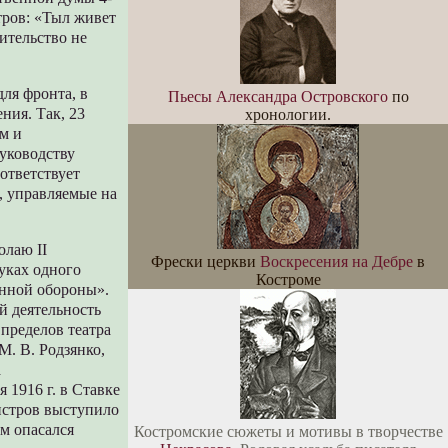
тров: «Тыл живет
ительство не
ля фронта, в
Пьесы Александра Островского
по
ния. Так, 23
хронологии.
м и
уководству
ответствует
, управляемые на
олаю II
Фрески церкви
Воскресения на Дебре
в
уках одного
Костроме
енной обороны».
й деятельность
пределов театра
. В. Родзянко,
а
 1916 г. в Ставке
истров выступило
ам опасался
Костромские сюжеты и мотивы в творчестве