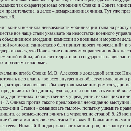
Родзянко так охарактеризовал отношения Ставки и Совета минис
м правительства, а далее – демаркационная линия. Тут уже прав
елать»6.
ния войны возникла неизбежность мобилизации тыла на работу д
бществе все чаще стали указывать на недостатки военного управле
на объединенном заседании комиссии во военным и морским дела
енной комиссии единогласно был принят проект «пожеланий» к р
дчеркивалось, что Положение о полевом управлении войск не со
еменной войны, ибо делит территорию государства на две части
ях и разными властями.
начальник штаба Ставки М. В. Алексеев в докладной записке Ник
оточить всю власть «во всех внутренних областях империи» в р
ца, которое именовалось бы «верховным министром государств
предоставить объединять, руководить и направлять единой воле
 государственных и общественных учреждений, находящихся вне 
й» 7. Однако против такого предложения неожиданно выступил М
дложении Ставки «командовать тылом», попытку ущемить прав
лишить ее возможности влиять на управление страной 8. 28 июня
ание Совета министров с участием Николая II. Большинство мин
ексеева. Николай II поддержал своих министров, поскольку и с