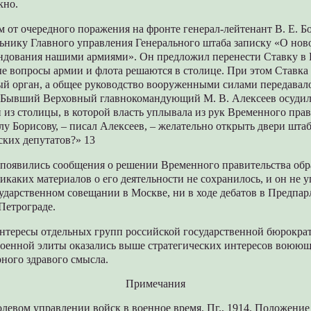
кно.
 от очередного поражения на фронте генерал-лейтенант В. Е. Б
льнику Главного управления Генерального штаба записку «О нов
ндования нашими армиями». Он предложил перенести Ставку в П
е вопросы армии и флота решаются в столице. При этом Ставка
ый орган, а общее руководство вооруженными силами передавал
. Бывший Верховный главнокомандующий М. В. Алексеев осудил
 из столицы, в которой власть уплывала из рук Временного прав
у Борисову, – писал Алексеев, – желательно открыть двери шта
ских депутатов?» 13
е появились сообщения о решении Временного правительства обр
икаких материалов о его деятельности не сохранилось, и он не 
ударственном совещании в Москве, ни в ходе дебатов в Предпар
 Петрограде.
интересы отдельных групп российской государственной бюрокра
военной элиты оказались выше стратегических интересов воюющ
ного здравого смысла.
Примечания
левом управлении войск в военное время. Пг., 1914. Положение