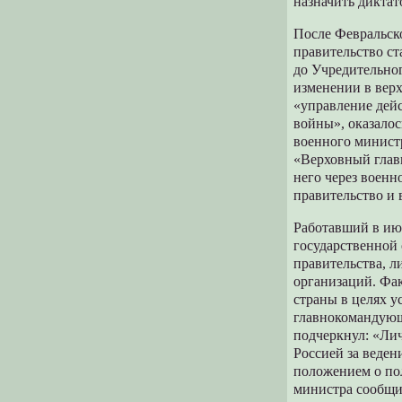
назначить диктат
После Февральск
правительство с
до Учредительног
изменении в вер
«управление дей
войны», оказалос
военного министр
«Верховный глав
него через военн
правительство и 
Работавший в ию
государственной 
правительства, 
организаций. Фак
страны в целях 
главнокомандующи
подчеркнул: «Ли
Россией за веден
положением о по
министра сообщил