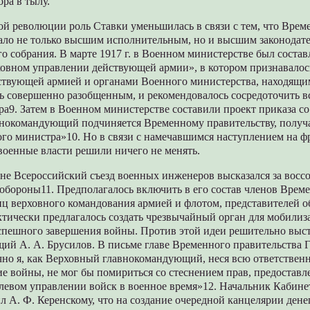
ора в тылу.
ой революции роль Ставки уменьшилась в связи с тем, что Врем
тало не только высшим исполнительным, но и высшим законодат
о собрания. В марте 1917 г. в Военном министерстве был соста
ховном управлении действующей армии», в котором признавалось
ствующей армией и органами Военного министерства, находящим
ь совершенно разобщенным, и рекомендовалось сосредоточить вс
а9. Затем в Военном министерстве составили проект приказа с
нокомандующий подчиняется Временному правительству, получа
ого министра»10. Но в связи с намечавшимся наступлением на ф
военные власти решили ничего не менять.
не Всероссийский съезд военных инженеров высказался за восс
обороны11. Предполагалось включить в его состав членов Врем
лиц верховного командования армией и флотом, представителей 
тически предлагалось создать чрезвычайный орган для мобилиз
успешного завершения войны. Против этой идеи решительно вы
й А. А. Брусилов. В письме главе Временного правительства Г.
чно я, как Верховный главнокомандующий, неся всю ответственн
ие войны, не мог бы помириться со стеснением прав, предостав
левом управлении войск в военное время»12. Начальник Кабине
 А. Ф. Керенскому, что на создание очередной канцелярии денег