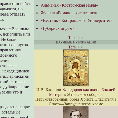
управлении войск
Альманах «Костромская земля»
одимости, но
Журнал «Романовские чтения»
рава отдавать
ра.
«Вестник» Костромского Университета
«Губернский дом»
ься» с Военным
о, исполнить или
Теги
>>
. Не были
НАУЧНЫЕ ПУБЛИКАЦИИ
оенных округов
Теги
>>
 управлениям
 Военного
нения
оторого в
и, находящимися
артиллерийскими
твий, которые
то дублирование
И.В. Баженов.
Феодоровская икона Божией
 замкнуто и
Матери
в Успенском соборе и
Нерукотворенный образ Христа Спасителя в
Спасо—Запрудненском храме
разделена на две
и остальные
ственной думы 4-