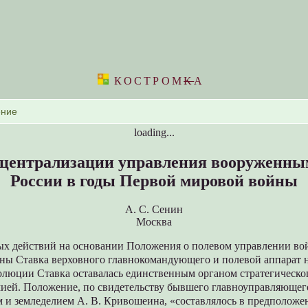
КОСТРОМ
K
А
loading...
централизации управления вооруженны
России в годы Первой мировой войны
А. С. Сенин
Москва
ых действий на основании Положения о полевом управлении вой
аны Ставка верховного главнокомандующего и полевой аппарат 
олюции Ставка оставалась единственным органом стратегическо
ией. Положение, по свидетельству бывшего главноуправляющег
 и земледелием А. В. Кривошеина, «составлялось в предположе