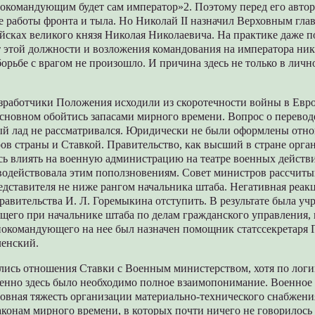
окомандующим будет сам император»2. Поэтому перед его автор
ве работы фронта и тыла. Но Николай II назначил Верховным г
йсках великого князя Николая Николаевича. На практике даже п
т этой должности и возложения командования на императора ник
борьбе с врагом не произошло. И причина здесь не только в личн
азработчики Положения исходили из скоротечности войны в Евр
основном обойтись запасами мирного времени. Вопрос о перевод
ый лад не рассматривался. Юридически не были оформлены отн
ов страны и Ставкой. Правительство, как высший в стране орга
сь влиять на военную администрацию на театре военных действ
иводействовала этим поползновениям. Совет министров рассчиты
едставителя не ниже рангом начальника штаба. Негативная реак
равительства И. Л. Горемыкина отступить. В результате была уч
щего при начальнике штаба по делам гражданского управления, 
нокомандующего на нее был назначен помощник статссекретаря 
ленский.
лись отношения Ставки с Военным министерством, хотя по логи
менно здесь было необходимо полное взаимопонимание. Военное 
новная тяжесть организации материально-технического снабжени
аконам мирного времени, в которых почти ничего не говорилось