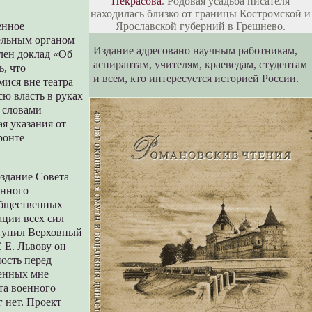
Некрасова
. Родовая усадьба писателя
находилась близко от границы Костромской и
Ярославской губерний в Грешнево.
енное
ельным органом
Издание адресовано научным работникам,
влен доклад «Об
аспирантам, учителям, краеведам, студентам
, что
и всем, кто интересуется историей России.
ися вне театра
ю власть в руках
о словами
я указания от
ронте
оздание Совета
енного
общественных
ации всех сил
ступил Верховный
 Е. Львову он
ость перед
ленных мне
та военного
 нет. Проект