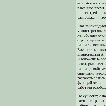
его работы в во
в военное время,
ничего требовать
распоряжения вое
Главнокомандующ
министерством, т
нет обращенную 
отрегулированы 
на театре военны
Военного минист
министерства А.
«Положения» обс
некоторых случа
на театре войны
снарядами, несо
разрабатывались
функций основны
работали разобщ
По существу, с н
части: театр вое
районы страны, г