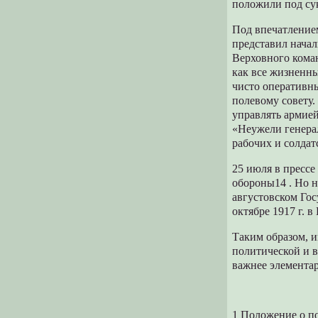
положили под су
Под впечатлением
представил нача
Верховного кома
как все жизненны
чисто оперативн
полевому совету
управлять армией
«Неужели генерал
рабочих и солдат
25 июля в пресс
обороны14 . Но н
августовском Гос
октябре 1917 г. в
Таким образом, 
политической и 
важнее элементар
1 Положение о по