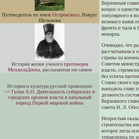
Верховным главн
вопрос о единст
Путеводитель по земле
Островского
. Вокруг
популярного в во
Щелыкова
великого князя о
фронта и тыла в 
монарха.
Очевидно, что р
рассчитывали в 
страны на военн
Советом министр
История жизни ученого
протоиерея
МихаилаДиева
, рассказанная им самим
власти, стремило
без успеха прот
Ставке своего пр
История и культура русской провинции
вынудила главу п
<<
Гулин А.О. Деятельность губернских и
должность состоя
городских органов власти в начальный
Верховного глав
период Первой мировой войны
совета Н. Л. Обо
Непростым оказа
строительства и
которое легла ос
управлялось по з