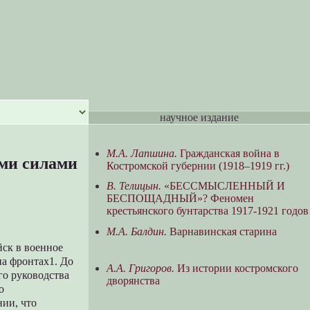
научное издание
М.А. Лапшина.
Гражданская война в
ми силами
Костромской губернии (1918–1919 гг.)
В. Телицын.
«БЕССМЫСЛЕННЫЙ И
БЕСПОЩАДНЫЙ»? Феномен
крестьянского бунтарства 1917-1921 годов
М.А. Балдин.
Варнавинская старина
ск в военное
на фронтах1. До
А.А. Григоров.
Из истории костромского
го руководства
дворянства
о
нии, что