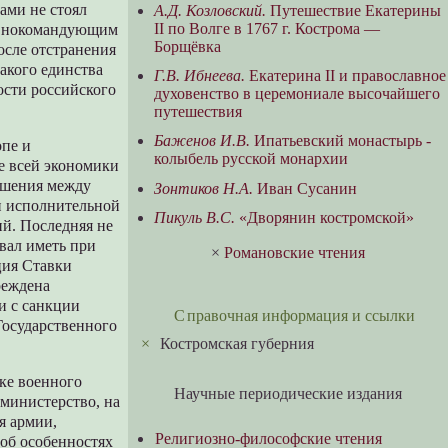
ами не стоял
А.Д. Козловский.
Путешествие Екатерины
II по Волге в 1767 г. Кострома —
лавнокомандующим
Борщёвка
осле отстранения
акого единства
Г.В. Ибнеева.
Екатерина II и православное
ости российского
духовенство в церемониале высочайшего
путешествия
Баженов И.В.
Ипатьевский монастырь -
опе и
колыбель русской монархии
е всей экономики
ошения между
Зонтиков Н.А.
Иван Сусанин
н исполнительной
Пикуль В.С.
«Дворянин костромской»
ий. Последняя не
вал иметь при
×
Романовские чтения
ция Ставки
реждена
и с санкции
Справочная информация и ссылки
Государственного
×
Костромская губерния
ке военного
Научные периодические издания
министерство, на
я армии,
Религиозно-философские чтения
 об особенностях