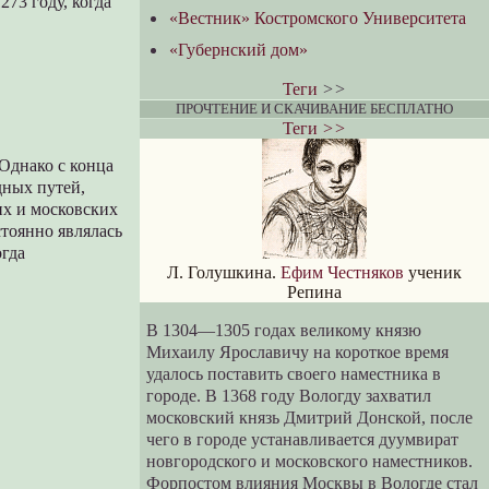
73 году, когда
«Вестник» Костромского Университета
«Губернский дом»
Теги
>>
ПРОЧТЕНИЕ И СКАЧИВАНИЕ БЕСПЛАТНО
Теги
>>
Однако с конца
дных путей,
их и московских
стоянно являлась
огда
Л. Голушкина.
Ефим Честняков
ученик
Репина
В 1304—1305 годах великому князю
Михаилу Ярославичу на короткое время
удалось поставить своего наместника в
городе. В 1368 году Вологду захватил
московский князь Дмитрий Донской, после
чего в городе устанавливается дуумвират
новгородского и московского наместников.
Форпостом влияния Москвы в Вологде стал