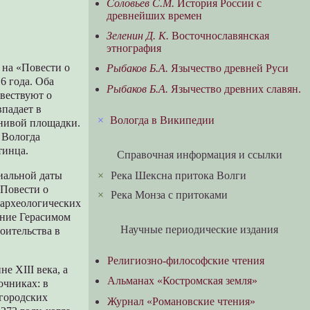
Соловьев С.М.
История России с
древнейших времен
Зеленин Д. К.
Восточнославянская
этнография
 на «Повести о
Рыбаков Б.А.
Язычество древней Руси
6 года. Оба
Рыбаков Б.А.
Язычество древних славян.
вествуют о
впадает в
×
Вологда в Википедии
енивой площадки.
 Вологда
тинца.
Справочная информация и ссылки
иальной даты
×
Река Шексна притока Волги
«Повести о
×
Река Монза с притоками
 археологических
ание Герасимом
Научные периодические издания
оительства в
Религиозно-философские чтения
е XIII века, а
Альманах «Костромская земля»
очниках: в
вгородских
Журнал «Романовские чтения»