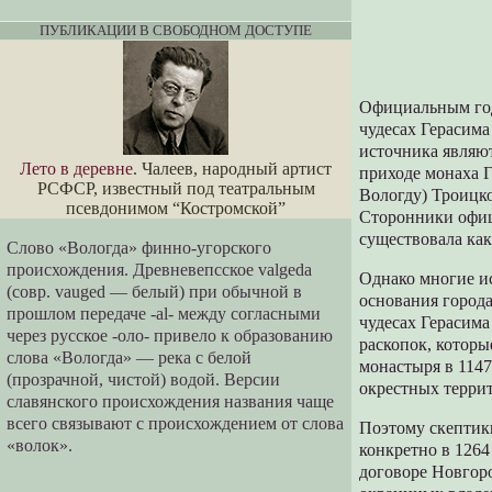
ПУБЛИКАЦИИ В СВОБОДНОМ ДОСТУПЕ
Официальным годо
чудесах Герасима
источника являю
Лето в деревне
. Чалеев, народный артист
приходе монаха Г
РСФСР, известный под театральным
Вологду) Троицк
псевдонимом “Костромской”
Сторонники офици
существовала как
Слово «Вологда» финно-угорского
происхождения. Древневепсское valgeda
Однако многие и
(совр. vauged — белый) при обычной в
основания города
прошлом передаче -al- между согласными
чудесах Герасим
через русское -оло- привело к образованию
раскопок, котор
слова «Вологда» — река с белой
монастыря в 1147
(прозрачной, чистой) водой. Версии
окрестных террит
славянского происхождения названия чаще
всего связывают с происхождением от слова
Поэтому скептики
«волок».
конкретно в 1264
договоре Новгоро