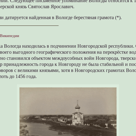
ний. Следующее письменное упоминание Вологды относится к 12
верской князь Святослав Ярославич.
 датируется найденная в Вологде берестяная грамота (*).
 Википедии
ка Вологда находилась в подчинении Новгородской республики. 
 своего выгодного географического положения на перекрёстке во
тно становился объектом междоусобных войн Новгорода, тверск
ор принадлежность города к Новгороду не была стабильной и по
воров с великими князьями, хотя в Новгородских грамотах Вол
оть до 1456 года.