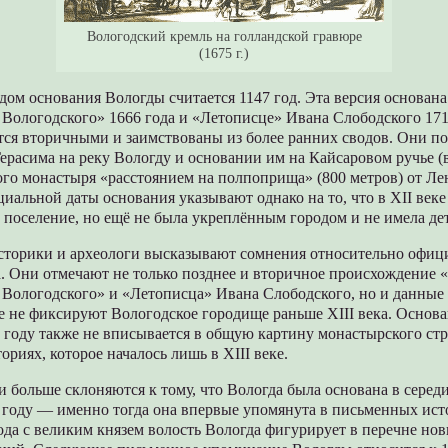
Вологодский кремль на голландской гравюре
(1675 г.)
м основания Вологды считается 1147 год. Эта версия основана
 Вологодского» 1666 года и «Летописце» Ивана Слободского 171
тся вторичными и заимствованы из более ранних сводов. Они по
ерасима на реку Вологду и основании им на Кайсаровом ручье (
ого монастыря «расстоянием на полпоприща» (800 метров) от Л
альной даты основания указывают однако на то, что в XII веке
 поселение, но ещё не была укреплённым городом и не имела де
сторики и археологи высказывают сомнения относительно офиц
. Они отмечают не только позднее и вторичное происхождение 
а Вологодского» и «Летописца» Ивана Слободского, но и данные
ые не фиксируют Вологодское городище раньше XIII века. Основ
 году также не вписывается в общую картину монастырского стр
ориях, которое началось лишь в XIII веке.
 больше склоняются к тому, что Вологда была основана в середин
 году — именно тогда она впервые упомянута в письменных ист
да с великим князем волость Вологда фигурирует в перечне но