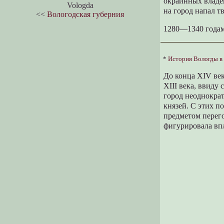
окраинных владе
Vologda
на город напал т
<<
Вологодская губерния
1280—1340 годами
*
История Вологды в
До конца XIV ве
XIII века, ввиду
город неоднокра
князей. С этих п
предметом перего
фигурировала впл