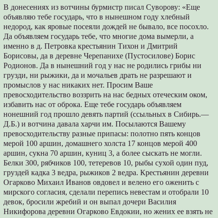
В донесениях из вотчины бурмистр писал Суворову: «Еще
объявляю тебе государь, что в нынешном году хлебный
недород, как яровые посеяли дождей не бывало, все посохло.
Да объявляем государь тебе, что многие дома вымерли, а
именно в д. Петровка крестьянин Тихон и Дмитрий
Борисовы, да в деревне Черепанихе (Пустосилове) Борис
Родионов. Да в нынешний год у нас не родились грибы ни
грузди, ни рыжики, да и мочальев драть не разрешают и
промыслов у нас никаких нет. Просим Ваше
превосходительство воззрить на нас бедных отеческим оком,
избавить нас от оброка. Еще тебе государь объявляем
нонешний год прошло девять партий (ссыльных в Сибирь.—
Д.Б.) и вотчина давала харчи им. Посылаются Вашему
превосходительству разные припасы: полотно пять концов
мерой 100 аршин, домашнего холста 17 концов мерой 400
аршин, сукна 70 аршин, куниц 3, а более сыскать не могли.
Белки 300, рябчиков 100, тетеревов 10, рыбы сухой один пуд,
груздей кадка 3 ведра, рыжиков 2 ведра. Крестьянин деревни
Огарково Михаил Иванов овдовел и велено его оженить с
мирского согласия, сделали перепись невестам и отобрали 10
девок, бросили жребий и он выпал дочери Василия
Никифорова деревни Огарково Евдокии, но жених ее взять не