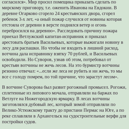
согласился». Мир просил помещика приказать сделать по
мирскому приговору, т.е. оженить Иванова на Евдокии. В
деревне Огарково сгорело 24 крестьянских двора, сгорел
ребенок 3-х лет, «а оный пожар случился от новины которая
отстояла от деревни в версте поднялся ветер и огонь
перебросился на деревню». Расследовать причину пожара
приехал Ветлужский капитан-исправник и приказал
арестовать братьев Васильевых, которые выжигали новину в
лесу для распашки. Но чтобы не входить в лишний расход,
вотчина дала исправнику взятку 70 рублей, и Васильевых
освободили. Но Суворов, узнав об этом, потребовал от
крестьян вотчины не жечь лесов. На это бурмистр вотчины
резонно отвечал: «...если же леса не рубить и ни жечь, то мы
все с голоду помрем, по той причине, что зарастут лесом».
В вотчине Суворова был развит рогожный промысел. Рогожи,
сплетенные из липового мочала, отправляли на баржах по
Ветлуге на Нижегородскую ярмарку. В лесах вотчины
заготовлялся дубовый лес, который зимой отправляли по
Велико-Устюжскому тракту до пристани Пермас на Юге, а по
реке сплавляли в Архангельск на судостроительные верфи для
постройки судов.