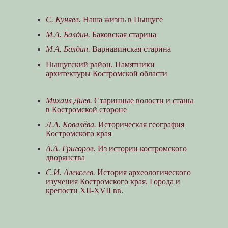
С. Куняев.
Наша жизнь в Пыщуге
М.А. Балдин.
Баковская старина
М.А. Балдин.
Варнавинская старина
Пыщугский район. Памятники
архитектуры Костромской области
Михаил Диев.
Старинные волости и станы
в Костромской стороне
Л.А. Ковалёва.
Историческая география
Костромского края
А.А. Григоров.
Из истории костромского
дворянства
С.И. Алексеев.
История археологического
изучения Костромского края. Города и
крепости XII-XVII вв.