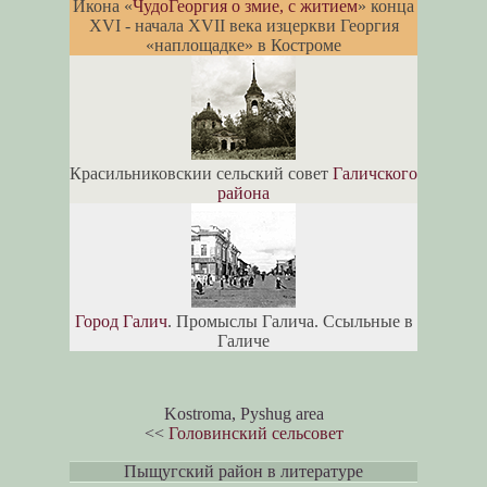
Икона «
ЧудоГеоргия о змие, с житием
» конца
XVI - начала XVII века изцеркви Георгия
«наплощадке» в Костроме
Красильниковскии сельский совет
Галичского
района
Город Галич
. Промыслы Галича. Ссыльные в
Галиче
Kostroma, Pyshug area
<<
Головинский сельсовет
Пыщугский район в литературе