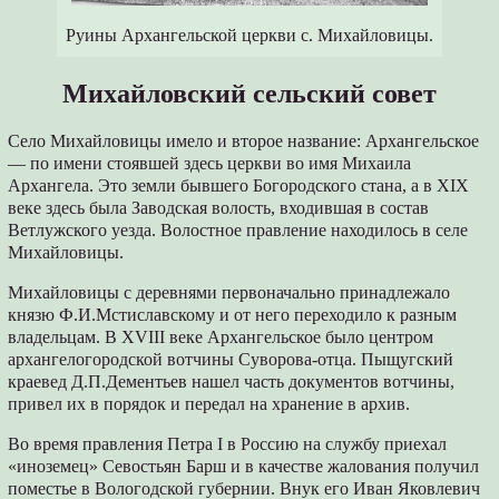
Руины Архангельской церкви с. Михайловицы.
Михайловский сельский совет
Село Михайловицы имело и второе название: Архангельское
— по имени стоявшей здесь церкви во имя Михаила
Архангела. Это земли бывшего Богородского стана, а в XIX
веке здесь была Заводская волость, входившая в состав
Ветлужского уезда. Волостное правление находилось в селе
Михайловицы.
Михайловицы с деревнями первоначально принадлежало
князю Ф.И.Мстиславскому и от него переходило к разным
владельцам. В XVIII веке Архангельское было центром
архангелогородской вотчины Суворова-отца. Пыщугский
краевед Д.П.Дементьев нашел часть документов вотчины,
привел их в порядок и передал на хранение в архив.
Во время правления Петра I в Россию на службу приехал
«иноземец» Севостьян Барш и в качестве жалования получил
поместье в Вологодской губернии. Внук его Иван Яковлевич