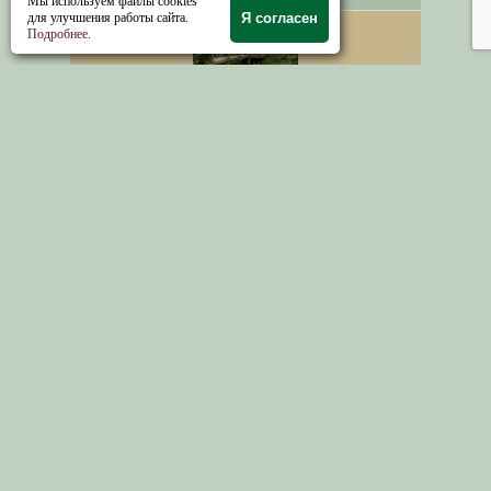
ПУБЛИКАЦИИ
Мы используем файлы cookies
для улучшения работы сайта.
Я согласен
Подробнее
.
Путеводитель по земле
Островского
. Вокруг
Щелыкова
Село Парфеньево
. Деревни, сёла и города
Костромского Края
ПосёлокСусанино
был переименован из села
Молвитино в честь национального героя
Ивана Сусанина
Костромские сюжеты и мотивы в творчестве
Некрасова
. Родовая усадьба писателя
находилась близко от границы Костромской и
Ярославской губерний в Грешнево.