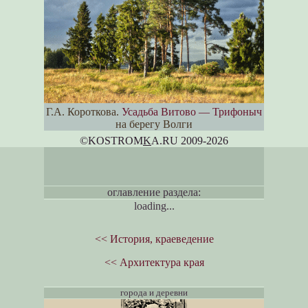
Г.А. Короткова.
Усадьба Витово — Трифоныч
на берегу Волги
©KOSTROM
K
A.RU 2009-2026
оглавление раздела:
loading...
<< История, краеведение
<< Архитектура края
города и деревни