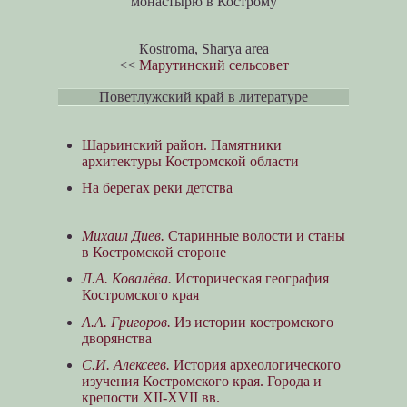
монастырю в Кострому
Кostroma, Sharya area
<<
Марутинский сельсовет
Поветлужский край в литературе
Шарьинский район. Памятники
архитектуры Костромской области
На берегах реки детства
Михаил Диев.
Старинные волости и станы
в Костромской стороне
Л.А. Ковалёва.
Историческая география
Костромского края
А.А. Григоров.
Из истории костромского
дворянства
С.И. Алексеев.
История археологического
изучения Костромского края. Города и
крепости XII-XVII вв.