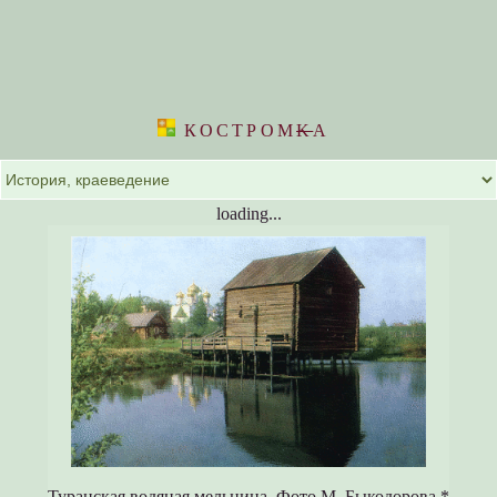
КОСТРОМ
K
А
loading...
Туранская водяная мельница. Фото М. Быкодорова.*