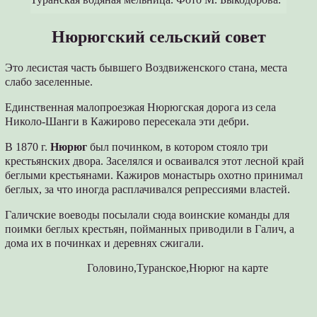
Нюрюгский сельский совет
Это лесистая часть бывшего Воздвиженского стана, места
слабо заселенные.
Единственная малопроезжая Нюрюгская дорога из села
Николо-Шанги в Кажирово пересекала эти дебри.
В 1870 г.
Нюрюг
был починком, в котором стояло три
крестьянских двора. Заселялся и осваивался этот лесной край
беглыми крестьянами. Кажиров монастырь охотно принимал
беглых, за что иногда расплачивался репрессиями властей.
Галичские воеводы посылали сюда воинские команды для
поимки беглых крестьян, пойманных приводили в Галич, а
дома их в починках и деревнях сжигали.
Головино,Туранское,Нюрюг на карте