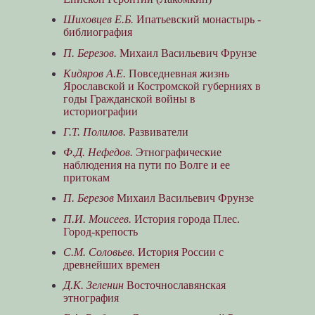
Шиховцев Е.Б.
Ипатьевский монастырь -
библиография
П. Березов.
Михаил Васильевич Фрунзе
Кидяров А.Е.
Повседневная жизнь
Ярославской и Костромской губерниях в
годы Гражданской войны в
историографии
Г.Т. Полилов.
Развиватели
Ф.Д. Нефедов.
Этнографические
наблюдения на пути по Волге и ее
притокам
П. Березов
Михаил Васильевич Фрунзе
П.И. Моисеев.
История города Плес.
Город-крепость
С.М. Соловьев.
История России с
древнейших времен
Д.К. Зеленин
Восточнославянская
этнография