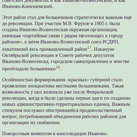
советских документах и как Иваново-Вознесенский, и как
Иваново-Кинешемский.
Этот район стал для большевиков стратегически важным еще
до революции. При участии М.В. Фрунзе в 1905 г. была
создана Иваново-Вознесенская окружная организация,
имевшая «партийные связи с рядом тяготеющих к городу
районов», а затем Иваново-Вознесенский союз РСДРП,
17
охвативший весь промышленный район
. Накануне
Октябрьской революции в Совете рабочих депутатов
Иваново-Вознесенска, городском самоуправлении и земстве
18
преобладали большевики
.
Особенностью формирования «красных» губерний стало
проявление инициативы местными большевиками. Такая
возможность у них возникла уже после Февральской
революции, когда и были сделаны первые шаги по созданию
новых административно-территориальных единиц. Важным
стимулом послужил обострившийся продовольственный
вопрос, потребовавший объединения рабочих районов для
организации их снабжения.
Поворотным моментом в консолидации Иваново-