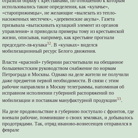
отразили борьбу с крестьянами, по отношению к которым
использовались такие определения, как «кулачье»,
«староприжимцы», не желающие «вылезать из тепло-
насиженных местечек», «деревенские акулы». Газета
призывала «вытаскивать кулацкий элемент из органов
управления» и приводила примеры тому из крестьянской
жизни, описывая, например, как крестьяне прогнали
32
председате-ля-кулака
. В «кулаках» виделся
мобилизационный ресурс Белого движения.
Власти «красной» губернии рассчитывали на обещанное
большевистским руководством снабжение по нормам
Петрограда и Москвы. Однако на деле жители не получили
даже предметов первой необходимости. В связи с этим
рабочие направляли в Москву телеграммы, напоминая об
исправном исполнении губернией распоряжений по
33
мобилизации и поставкам мануфактурной продукции
.
На деле продовольствие в губернию поступало с фронтов, где
воевали рабочие, помнившие о своих земляках, и добывалось
продотрядами. Так, отряд иваново-вознесенцев отправился в
феврале