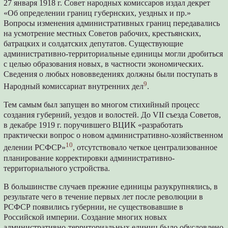
27 января 1918 г. Совет народных комиссаров издал декрет
«Об определении границ губернских, уездных и пр.»
Вопросы изменения административных границ передавались
на усмотрение местных Советов рабочих, крестьянских,
батрацких и солдатских депутатов. Существующие
административно-территориальные единицы могли дробиться
с целью образования новых, в частности экономических.
Сведения о любых нововведениях должны были поступать в
9
Народный комиссариат внутренних дел
.
Тем самым был запущен во многом стихийный процесс
создания губерний, уездов и волостей. До VII съезда Советов,
в декабре 1919 г. поручившего ВЦИК «разработать
практически вопрос о новом административно-хозяйственном
10
делении РСФСР»
, отсутствовало четкое централизованное
планирование корректировки административно-
территориального устройства.
В большинстве случаев прежние единицы разукрупнялись, в
результате чего в течение первых лет после революции в
РСФСР появились губернии, не существовавшие в
Российской империи. Создание многих новых
административно-территориальных единиц было обусловлено