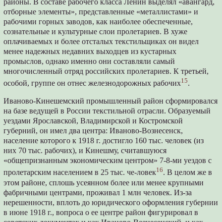
районы. В составе рабочего класса Ленин выделял «авангард,
отборные элементы», представленные «металлистами» и
рабочими горных заводов, как наиболее обеспеченные,
сознательные и культурные слои пролетариев. В хуже
оплачиваемых и более отсталых текстильщиках он видел
менее надежных недавних выходцев из кустарных
промыслов, однако именно они составляли самый
многочисленный отряд российских пролетариев. К третьей,
15
особой, группе он отнес железнодорожных рабочих
.
Иваново-Кинешемский промышленный район сформировался
на базе ведущей в России текстильной отрасли. Образуемый
уездами Ярославской, Владимирской и Костромской
губерний, он имел два центра: Иваново-Вознесенск,
население которого к 1918 г. достигло 160 тыс. человек (из
них 70 тыс. рабочих), и Кинешму, считавшуюся
«общепризнанным экономическим центром» 7-8-ми уездов с
16
пролетарским населением в 25 тыс. че-ловек
. В целом же в
этом районе, сплошь усеянном более или менее крупными
фабричными центрами, проживал 1 млн человек. Из-за
нерешенности, вплоть до юридического оформления губернии
в июне 1918 г., вопроса о ее центре район фигурировал в