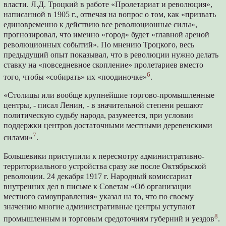
власти. Л.Д. Троцкий в работе «Пролетариат и революция»,
написанной в 1905 г., отвечая на вопрос о том, как «призвать
единовременно к действию все революционные силы»,
прогнозировал, что именно «город» будет «главной ареной
революционных событий». По мнению Троцкого, весь
предыдущий опыт показывал, что в революции нужно делать
ставку на «повседневное скопление» пролетариев вместо
6
того, чтобы «собирать» их «поодиночке»
.
«Столицы или вообще крупнейшие торгово-промышленные
центры, - писал Ленин, - в значительной степени решают
политическую судьбу народа, разумеется, при условии
поддержки центров достаточными местными деревенскими
7
силами»
.
Большевики приступили к пересмотру административно-
территориального устройства сразу же после Октябрьской
революции. 24 декабря 1917 г. Народный комиссариат
внутренних дел в письме к Советам «Об организации
местного самоуправления» указал на то, что по своему
значению многие административные центры уступают
8
промышленным и торговым средоточиям губерний и уездов
.