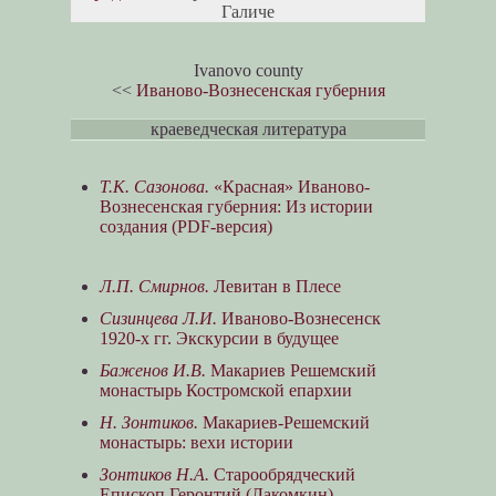
Галиче
Ivanovo county
<<
Иваново-Вознесенская губерния
краеведческая литература
Т.К. Сазонова.
«Красная» Иваново-
Вознесенская губерния: Из истории
создания (PDF-версия)
Л.П. Смирнов.
Левитан в Плесе
Сизинцева Л.И.
Иваново-Вознесенск
1920-х гг. Экскурсии в будущее
Баженов И.В.
Макариев Решемский
монастырь Костромской епархии
H. Зонтиков.
Макариев-Решемский
монастырь: вехи истории
Зонтиков Н.А.
Старообрядческий
Епископ Геронтий (Лакомкин)