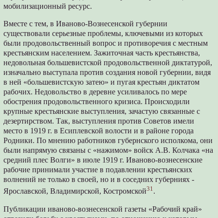
мобилизационный ресурс.
Вместе с тем, в Иваново-Вознесенской губернии
существовали серьезные проблемы, ключевыми из которых
были продовольственный вопрос и противоречия с местным
крестьянским населением. Зажиточная часть крестьянства,
недовольная большевистской продовольственной диктатурой,
изначально выступала против создания новой губернии, видя
в ней «большевистскую затею» и пугая крестьян диктатом
рабочих. Недовольство в деревне усиливалось по мере
обострения продовольственного кризиса. Происходили
крупные крестьянские выступления, зачастую связанные с
дезертирством. Так, выступления против Советов имели
место в 1919 г. в Есиплевской волости и в районе города
Родники. По мнению работников губернского исполкома, они
были напрямую связаны с «нажимом» войск А.В. Колчака «на
средний плес Волги» в июле 1919 г. Иваново-вознесенские
рабочие принимали участие в подавлении крестьянских
волнений не только в своей, но и в соседних губерниях -
31
Ярославской, Владимирской, Костромской
.
Публикации иваново-вознесенской газеты «Рабочий край»