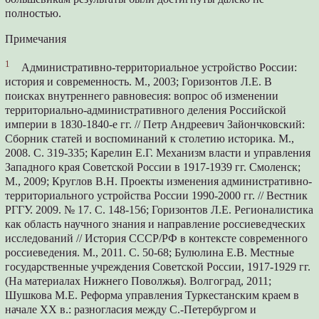
полностью.
Примечания
1
Административно-территориальное устройство России:
история и современность. М., 2003; Горизонтов Л.Е. В
поисках внутреннего равновесия: вопрос об изменении
территориально-административного деления Российской
империи в 1830-1840-е гг. // Петр Андреевич Зайончковский:
Сборник статей и воспоминаний к столетию историка. М.,
2008. С. 319-335; Карелин Е.Г. Механизм власти и управления
Западного края Советской России в 1917-1939 гг. Смоленск;
М., 2009; Круглов В.Н. Проекты изменения административно-
территориального устройства России 1990-2000 гг. // Вестник
РГГУ. 2009. № 17. С. 148-156; Горизонтов Л.Е. Регионалистика
как область научного знания и направление россиеведческих
исследований // История СССР/РФ в контексте современного
россиеведения. М., 2011. C. 50-68; Булюлина Е.В. Местные
государственные учреждения Советской России, 1917-1929 гг.
(На материалах Нижнего Поволжья). Волгоград, 2011;
Шушкова М.Е. Реформа управления Туркестанским краем в
начале XX в.: разногласия между С.-Петербургом и