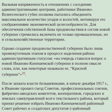
Вызывая напряженность в отношениях с соседними
административными центрами, работники Иваново-
Вознесенского губис-полкома пытались объединить
максимальное количество уездов и волостей, мотивируя это
соображениями экономической целесообразности. Для
обеспечения собственной базы продовольствия в состав новой
губернии стремились включить не только промышленные, но
и сельскохозяйственные территории.
Однако создание продовольственной губернии было лишь
промежуточным этапом в процессе наделения района
административным статусом: «на очередь ставился вопрос о
новой Иваново-Кинешемской губернии в полном смысле
слова, или, как некоторые называли ее, “Красной
20
губернии”»
.
После захвата власти большевиками, в начале декабря 1917 г.,
в Иванове прошел съезд Советов, профессиональных союзов,
фабрично-заводских комитетов, кооперативов, городских и
земских самоуправлений всего текстильного района, который
принял решение избрать Иваново-Кинешемский районный
Совет рабочих и солдатских депутатов («районный