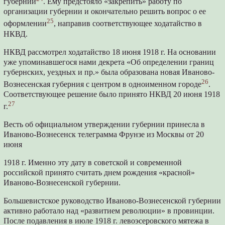
губернии
. Ему предстояло «закрепить» работу по
организации губернии и окончательно решить вопрос о ее
25
оформлении
, направив соответствующее ходатайство в
НКВД.
НКВД рассмотрел ходатайство 18 июня 1918 г. На основании
уже упоминавшегося нами декрета «Об определении границ
губернских, уездных и пр.» была образована новая Иваново-
26
Вознесенская губерния с центром в одноименном городе
.
Соответствующее решение было принято НКВД 20 июня 1918
27
г.
Весть об официальном утверждении губернии принесла в
Иваново-Вознесенск телеграмма Фрунзе из Москвы от 20
июня
1918 г. Именно эту дату в советской и современной
российской принято считать днем рождения «красной»
Иваново-Вознесенской губернии.
Большевистское руководство Иваново-Вознесенской губернии
активно работало над «развитием революции» в провинции.
После подавления в июле 1918 г. левоэсеровского мятежа в