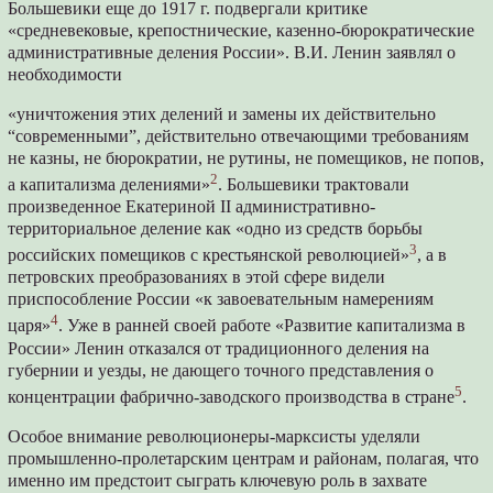
Большевики еще до 1917 г. подвергали критике
«средневековые, крепостнические, казенно-бюрократические
административные деления России». В.И. Ленин заявлял о
необходимости
«уничтожения этих делений и замены их действительно
“современными”, действительно отвечающими требованиям
не казны, не бюрократии, не рутины, не помещиков, не попов,
2
а капитализма делениями»
. Большевики трактовали
произведенное Екатериной II административно-
территориальное деление как «одно из средств борьбы
3
российских помещиков с крестьянской революцией»
, а в
петровских преобразованиях в этой сфере видели
приспособление России «к завоевательным намерениям
4
царя»
. Уже в ранней своей работе «Развитие капитализма в
России» Ленин отказался от традиционного деления на
губернии и уезды, не дающего точного представления о
5
концентрации фабрично-заводского производства в стране
.
Особое внимание революционеры-марксисты уделяли
промышленно-пролетарским центрам и районам, полагая, что
именно им предстоит сыграть ключевую роль в захвате