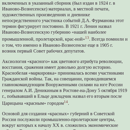
включенных в указанный сборник (был издан в 1924 г. в
Иваново-Вознесенске) материалах, в местной печати,
художественных произведениях и дневнике
непосредственного участника событий Д.А. Фурманова этот
термин фигурирует постоянно. В 1921 г. Ленин назвал
Иваново-Вознесенскую губернию «нашей наиболее
13
промышленной, пролетарской, крас-ной»
. Всегда помнили и
о том, что именно в Иваново-Вознесенске еще в 1905 г.
возник первый Совет рабочих депутатов.
Аксиология «красного» как цветового атрибута революции,
восстания, сражения имеет довольно долгую историю.
Краснобелая «маркировка» принималась всеми участниками
Гражданской войны. Так, на совещании, проводившемся
главнокомандующим Вооруженными силами на юге России
генералом А.И. Деникиным в Ростове-на-Дону 5 октября 1919
г., побывавший в Ельце докладчик назвал его вторым после
14
Царицына «красным» городом
.
Основой для создания «красных» губерний в Советской
России послужили промышленно-пролетарские центры,
вокруг которых к началу XX в. сложились экономические