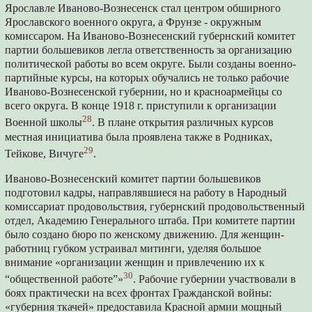
Ярославле Иваново-Вознесенск стал центром обширного
Ярославского военного округа, а Фрунзе - окружным
комиссаром. На Иваново-Вознесенский губернский комитет
партии большевиков легла ответственность за организацию
политической работы во всем округе. Были созданы военно-
партийные курсы, на которых обучались не только рабочие
Иваново-Вознесенской губернии, но и красноармейцы со
всего округа. В конце 1918 г. приступили к организации
28
Военной школы
. В плане открытия различных курсов
местная инициатива была проявлена также в Родниках,
29
Тейкове, Вичуге
.
Иваново-Вознесенский комитет партии большевиков
подготовил кадры, направлявшиеся на работу в Народный
комиссариат продовольствия, губернский продовольственный
отдел, Академию Генерального штаба. При комитете партии
было создано бюро по женскому движению. Для женщин-
работниц губком устраивал митинги, уделяя большое
внимание «организации женщин и привлечению их к
30
“общественной работе”»
. Рабочие губернии участвовали в
боях практически на всех фронтах Гражданской войны:
«губерния ткачей» предоставила Красной армии мощный