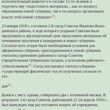
исполнительный комитет») в составе 12-ти человек и
поручить ему «подготовить материалы... как по вопросу
образования новой губернии, так и по вопросу организации
21
власти этой новой губернии»
.
23 января 1918 г. состоялся 2-й съезд Советов Иваново-Кине-
шемского района, в ходе которого уездным Советам было
предложено в двухнедельный срок представить материалы об
отношении населения к вхождению в новую губернию.
Согласие всех уездов было необходимым условием для
оформления губернии, присоединением к новой губернии
считалось признание районного съезда Советов
учредительным губернским съездом, а исполкома райсовета -
22
губисполкомом
. Съезд постановил считать губернию
«существующей фактически» после получения согласия от
уез-
23
дов
.
Бумаги с мест, однако, собирались два с половиной месяца. В
результате 3-й съезд Советов, работавший 21-24 апреля 1918 г.,
был вынужден еще раз поставить вопрос об учреждении
24