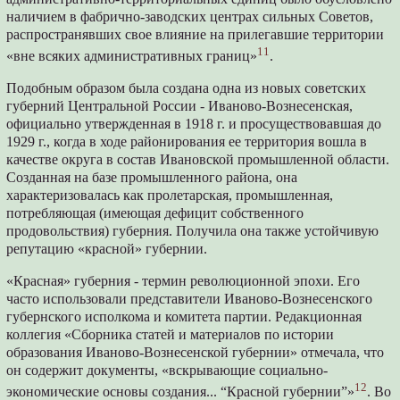
наличием в фабрично-заводских центрах сильных Советов,
распространявших свое влияние на прилегавшие территории
11
«вне всяких административных границ»
.
Подобным образом была создана одна из новых советских
губерний Центральной России - Иваново-Вознесенская,
официально утвержденная в 1918 г. и просуществовавшая до
1929 г., когда в ходе районирования ее территория вошла в
качестве округа в состав Ивановской промышленной области.
Созданная на базе промышленного района, она
характеризовалась как пролетарская, промышленная,
потребляющая (имеющая дефицит собственного
продовольствия) губерния. Получила она также устойчивую
репутацию «красной» губернии.
«Красная» губерния - термин революционной эпохи. Его
часто использовали представители Иваново-Вознесенского
губернского исполкома и комитета партии. Редакционная
коллегия «Сборника статей и материалов по истории
образования Иваново-Вознесенской губернии» отмечала, что
он содержит документы, «вскрывающие социально-
12
экономические основы создания... “Красной губернии”»
. Во