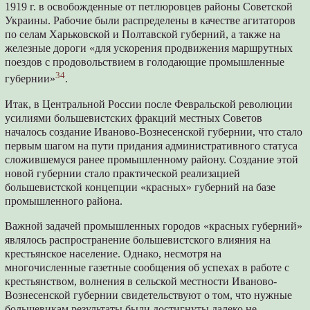
1919 г. в освобожденные от петлюровцев районы Советской
Украины. Рабочие были распределены в качестве агитаторов
по селам Харьковской и Полтавской губерний, а также на
железные дороги «для ускорения продвижения маршрутных
поездов с продовольствием в голодающие промышленные
34
губернии»
.
Итак, в Центральной России после Февральской революции
усилиями большевистских фракций местных Советов
началось создание Иваново-Вознесенской губернии, что стало
первым шагом на пути придания административного статуса
сложившемуся ранее промышленному району. Создание этой
новой губернии стало практической реализацией
большевистской концепции «красных» губерний на базе
промышленного района.
Важной задачей промышленных городов «красных губерний»
являлось распространение большевистского влияния на
крестьянское население. Однако, несмотря на
многочисленные газетные сообщения об успехах в работе с
крестьянством, волнения в сельской местности Иваново-
Вознесенской губернии свидетельствуют о том, что нужные
большевикам результаты были достигнуты далеко не