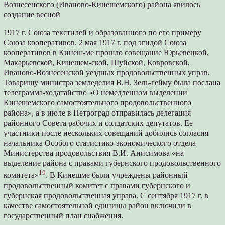
Вознесенского (Иваново-Кинешемского) района явилось
создание весной
1917 г. Союза текстилей и образованного по его примеру
Союза кооперативов. 2 мая 1917 г. под эгидой Союза
кооперативов в Кинеш-ме прошло совещание Юрьевецкой,
Макарьевской, Кинешем-ской, Шуйской, Ковровской,
Иваново-Вознесенской уездных продовольственных управ.
Товарищу министра земледелия В.Н. Зель-гейму была послана
телеграмма-ходатайство «О немедленном выделении
Кинешемского самостоятельного продовольственного
района», а в июле в Петроград отправилась делегация
районного Совета рабочих и солдатских депутатов. Ее
участники после нескольких совещаний добились согласия
начальника Особого статистико-экономического отдела
Министерства продовольствия В.И. Анисимова «на
выделение района с правами губернского продовольственного
19
комитета»
. В Кинешме были учреждены районный
продовольственный комитет с правами губернского и
губернская продовольственная управа. С сентября 1917 г. в
качестве самостоятельной единицы район включили в
государственный план снабжения.