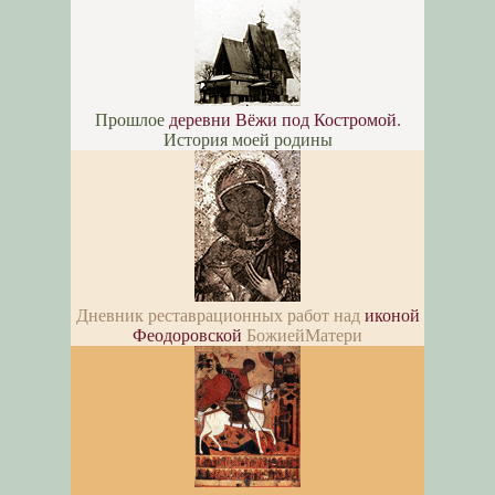
Прошлое
деревни Вёжи под Костромой
.
История моей родины
Дневник реставрационных работ над
иконой
Феодоровской
БожиейМатери