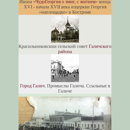
Икона «
ЧудоГеоргия о змие, с житием
» конца
XVI - начала XVII века изцеркви Георгия
«наплощадке» в Костроме
Красильниковскии сельский совет
Галичского
района
Город Галич
. Промыслы Галича. Ссыльные в
Галиче